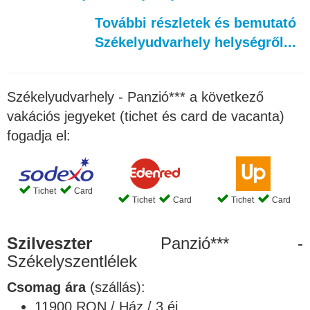
További részletek és bemutató
Székelyudvarhely helységről...
Székelyudvarhely - Panzió*** a következő
vakációs jegyeket (tichet és card de vacanta)
fogadja el:
Tichet
Card
Tichet
Card
Tichet
Card
Szilveszter
Panzió*** -
Székelyszentlélek
Csomag ára
(szállás):
11900 RON / Ház / 3 éj