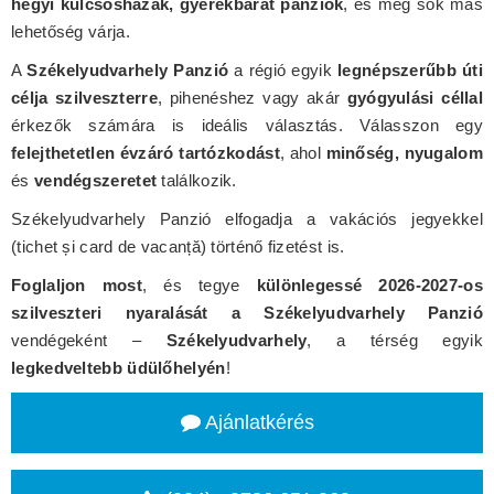
hegyi kulcsosházak, gyerekbarát panziók
, és még sok más
lehetőség várja.
A
Székelyudvarhely Panzió
a régió egyik
legnépszerűbb úti
célja szilveszterre
, pihenéshez vagy akár
gyógyulási céllal
érkezők számára is ideális választás. Válasszon egy
felejthetetlen évzáró tartózkodást
, ahol
minőség, nyugalom
és
vendégszeretet
találkozik.
Székelyudvarhely Panzió elfogadja a vakációs jegyekkel
(tichet și card de vacanță) történő fizetést is.
Foglaljon most
, és tegye
különlegessé 2026-2027-os
szilveszteri nyaralását a Székelyudvarhely Panzió
vendégeként –
Székelyudvarhely
, a térség egyik
legkedveltebb üdülőhelyén
!
Ajánlatkérés