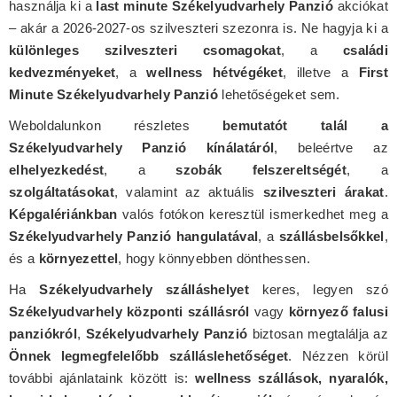
használja ki a
last minute Székelyudvarhely Panzió
akciókat
– akár a 2026-2027-os szilveszteri szezonra is. Ne hagyja ki a
különleges szilveszteri csomagokat
, a
családi
kedvezményeket
, a
wellness hétvégéket
, illetve a
First
Minute Székelyudvarhely Panzió
lehetőségeket sem.
Weboldalunkon részletes
bemutatót talál a
Székelyudvarhely Panzió kínálatáról
, beleértve az
elhelyezkedést
, a
szobák felszereltségét
, a
szolgáltatásokat
, valamint az aktuális
szilveszteri árakat
.
Képgalériánkban
valós fotókon keresztül ismerkedhet meg a
Székelyudvarhely Panzió hangulatával
, a
szállásbelsőkkel
,
és a
környezettel
, hogy könnyebben dönthessen.
Ha
Székelyudvarhely szálláshelyet
keres, legyen szó
Székelyudvarhely központi szállásról
vagy
környező falusi
panziókról
,
Székelyudvarhely Panzió
biztosan megtalálja az
Önnek legmegfelelőbb szálláslehetőséget
. Nézzen körül
további ajánlataink között is:
wellness szállások, nyaralók,