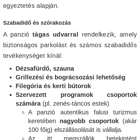
egyeztetés alapján.
Szabadidő és szórakozás
A panzió
tágas udvarral
rendelkezik, amely
biztonságos parkolást és számos szabadidős
tevékenységet kínál:
Dézsafürdő, szauna
Grillezési és bográcsozási lehetőség
Filegória és kerti bútorok
Szervezett programok csoportok
számára
(pl. zenés-táncos estek)
A panzió autentikus falusi turizmus
keretében
nagyobb csoportok
(akár
100 főig) elszállásolását is vállalja.
Az itt megszállók betekintést