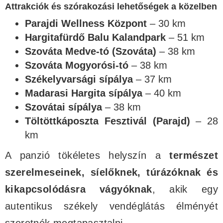
Attrakciók és szórakozási lehetőségek a közelben
Parajdi Wellness Központ
– 30 km
Hargitafürdő Balu Kalandpark
– 51 km
Szováta Medve-tó (Szováta)
– 38 km
Szováta Mogyorósi-tó
– 38 km
Székelyvarsági sípálya
– 37 km
Madarasi Hargita sípálya
– 40 km
Szovátai sípálya
– 38 km
Töltöttkáposzta Fesztivál (Parajd)
– 28
km
A panzió tökéletes helyszín a
természet
szerelmeseinek, síelőknek, túrázóknak és
kikapcsolódásra vágyóknak
, akik egy
autentikus székely vendéglátás élményét