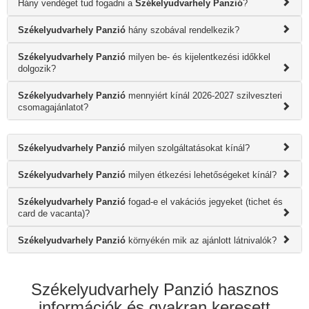
Hány vendéget tud fogadni a
Székelyudvarhely Panzió
?
Székelyudvarhely Panzió
hány szobával rendelkezik?
Székelyudvarhely Panzió
milyen be- és kijelentkezési időkkel
dolgozik?
Székelyudvarhely Panzió
mennyiért kínál 2026-2027 szilveszteri
csomagajánlatot?
Székelyudvarhely Panzió
milyen szolgáltatásokat kínál?
Székelyudvarhely Panzió
milyen étkezési lehetőségeket kínál?
Székelyudvarhely Panzió
fogad-e el vakációs jegyeket (tichet és
card de vacanta)?
Székelyudvarhely Panzió
környékén mik az ajánlott látnivalók?
Székelyudvarhely Panzió hasznos
információk és gyakran keresett