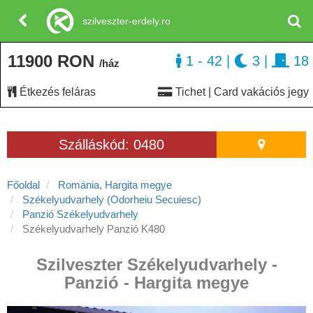
szilveszter-erdely.ro
11900 RON
1 - 42
|
3
|
18
/ház
Étkezés feláras
Tichet | Card vakációs jegy
Szálláskód: 0480
Főoldal
Románia, Hargita megye
Székelyudvarhely (Odorheiu Secuiesc)
Panzió Székelyudvarhely
Székelyudvarhely Panzió K480
Szilveszter Székelyudvarhely -
Panzió - Hargita megye