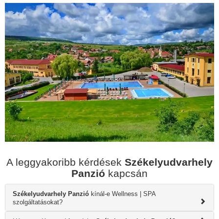
A leggyakoribb kérdések
Székelyudvarhely
Panzió
kapcsán
Székelyudvarhely Panzió
kínál-e Wellness | SPA
szolgáltatásokat?