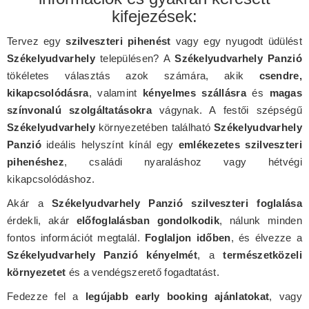
kifejezések:
Tervez egy
szilveszteri pihenést
vagy egy nyugodt üdülést
Székelyudvarhely
településen? A
Székelyudvarhely Panzió
tökéletes választás azok számára, akik
csendre,
kikapcsolódásra
, valamint
kényelmes szállásra
és
magas
színvonalú szolgáltatásokra
vágynak. A festői szépségű
Székelyudvarhely
környezetében található
Székelyudvarhely
Panzió
ideális helyszínt kínál egy
emlékezetes szilveszteri
pihenéshez
, családi nyaraláshoz vagy hétvégi
kikapcsolódáshoz.
Akár a
Székelyudvarhely Panzió szilveszteri foglalása
érdekli, akár
előfoglalásban gondolkodik
, nálunk minden
fontos információt megtalál.
Foglaljon időben
, és élvezze a
Székelyudvarhely Panzió kényelmét
, a
természetközeli
környezetet
és a vendégszerető fogadtatást.
Fedezze fel a
legújabb early booking ajánlatokat
, vagy