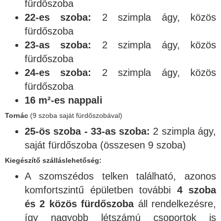
fürdőszoba
22-es szoba:
2 szimpla ágy, közös
fürdőszoba
23-as szoba:
2 szimpla ágy, közös
fürdőszoba
24-es szoba:
2 szimpla ágy, közös
fürdőszoba
16 m²-es nappali
Tornác
(9 szoba saját fürdőszobával)
25-ös szoba - 33-as szoba:
2 szimpla ágy,
saját fürdőszoba (összesen 9 szoba)
Kiegészítő szálláslehetőség:
A szomszédos telken található, azonos
komfortszintű épületben további
4 szoba
és 2 közös fürdőszoba
áll rendelkezésre,
így nagyobb létszámú csoportok is