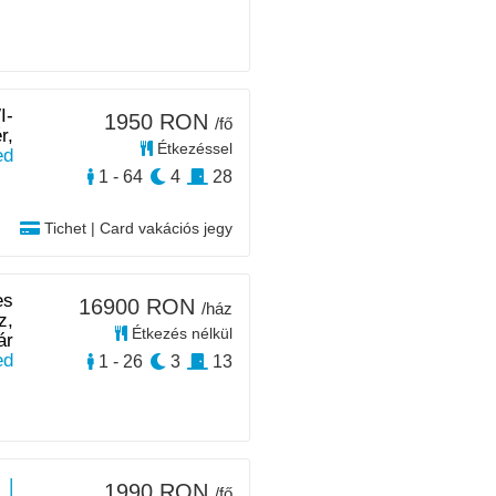
I-
1950 RON
/fő
r,
Étkezéssel
ed
1 - 64
4
28
Tichet | Card vakációs jegy
es
16900 RON
/ház
z,
Étkezés nélkül
ár
ed
1 - 26
3
13
 |
1990 RON
/fő