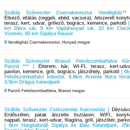
Szállás Szilveszter Csernakeresztur Vendégház**
Étkező, ellátás (reggeli, ebéd, vacsora), felszerelt konyh
terasz, kert, udvar, grillező, bogrács, kemence, parkoló
|
km Déva vár, 9 km Vajdahunyad vár, 22 km Cloco
Vízesés, 60 km Sípálya Rausor
Vendégház Csernakeresztur,
Hunyad megye
Szállás Szilveszter Brassó Felsőszombatfalva Kúr
Panzió *** |
Étterem, bár, WI-FI, terasz, kert-udva
pavilon, kemence, grill, bogrács, játszóhely, parkoló
| 6
Felsőszombatfalvi kolostor, 6.8km Arsenie Boca forrá
3,5km Drăguș kalandpark
Panzió Felsőszombatfalva,
Brassó megye
Szállás Szilveszter Csíkszereda Kulcsosház |
Dézsáva
Erdőszélen, patak átszelte tisztáson; WIFI, konyh
nappali, terasz, kert-udvar, filagória, grill, játszótér, parko
| 8km Hargitafürdő Sípálya és Balu Kalandpark, 25