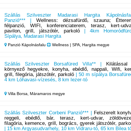
Szállás Szilveszter Madarasi Hargita Kápolnásfa
Panzió*** |
Wellness: dézsafürdő, szauna; Éttere
félpanzió, WIFI, konferenciaterem, terasz, kert-udva
pavilon, grill, játszótér, parkoló
| 4km Homoródfür
Sípálya, Madarasi Hargita
Panzió Kápolnásfalu
Wellness | SPA, Hargita megye
Szállás Szilveszter Borsafüred Villa** |
Kilátással
környező hegyekre, konyha, ebédlő, nappali, Wifi, ker
grill, filegória, játszótér, parkoló
| 50 m sípálya Borsafüre
4 km Lóhavasi-vízesés, 8 km Iezer-tó
Villa Borsa,
Máramaros megye
Szállás Szilveszter Corbeni Panzió*** |
Felszerelt konyh
reggeli, ebédlő, bár, terasz, kert-udvar, zöldöveze
filagória, kemence, grill, bogrács, gyerek játszótér, parko
| 15 km Argyasudvarhely, 10 km Vidraru-tó, 65 km Bilea t