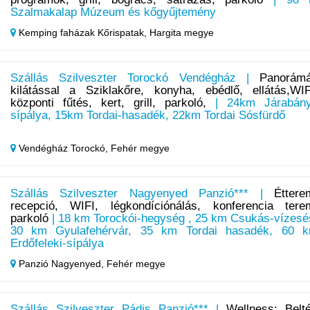
Szalmakalap Múzeum és kőgyűjtemény
Kemping faházak Kőrispatak,
Hargita megye
Szállás Szilveszter Torockó Vendégház |
Panorám
kilátással a Sziklakőre, konyha, ebédlő, ellátás,WIF
központi fűtés, kert, grill, parkoló,
| 24km Járabán
sípálya, 15km Tordai-hasadék, 22km Tordai Sósfürdő
Vendégház Torockó,
Fehér megye
Szállás Szilveszter Nagyenyed Panzió*** |
Éttere
recepció, WIFI, légkondíciónálás, konferencia tere
parkoló
| 18 km Torockói-hegység , 25 km Csukás-vízesé
30 km Gyulafehérvár, 35 km Tordai hasadék, 60 
Erdőfeleki-sípálya
Panzió Nagyenyed,
Fehér megye
Szállás Szilveszter Pádis Panzió*** |
Wellness: Belté