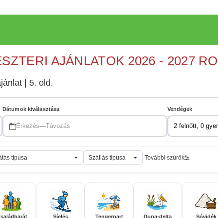
ESZTERI AJÁNLATOK 2026 - 2027 R
jánlat | 5. old.
Dátumok kiválasztása
Vendégek
Érkezés
—
Távozás
2 felnőtt, 0 gye
átás típusa
Szállás típusa
További szűrők
saládbarát
Síelés
Tengerpart
Duna-delta
Sóvidék