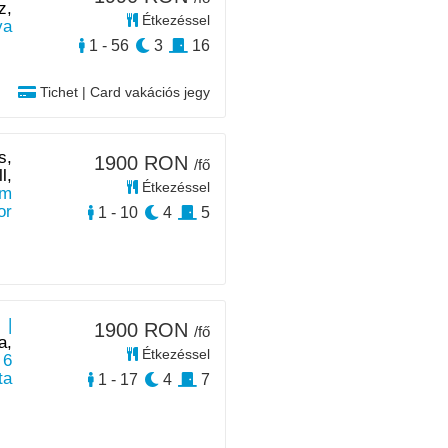
z,
Étkezéssel
va
1 - 56
3
16
Tichet | Card vakációs jegy
s,
1900 RON
/fő
l,
Étkezéssel
km
or
1 - 10
4
5
 |
1900 RON
/fő
a,
Étkezéssel
 6
ta
1 - 17
4
7