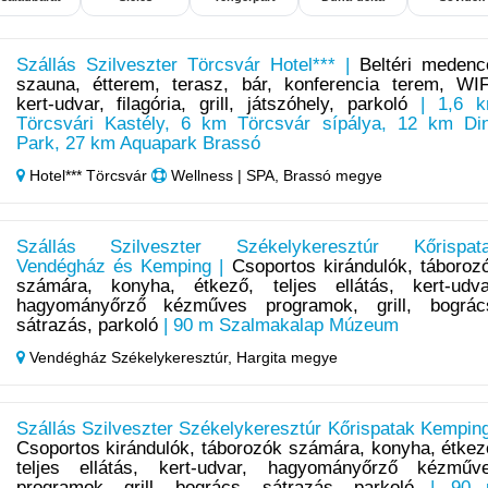
Szállás Szilveszter Törcsvár Hotel*** |
Beltéri medenc
szauna, étterem, terasz, bár, konferencia terem, WIF
kert-udvar, filagória, grill, játszóhely, parkoló
| 1,6 
Törcsvári Kastély, 6 km Törcsvár sípálya, 12 km Di
Park, 27 km Aquapark Brassó
Hotel*** Törcsvár
Wellness | SPA, Brassó megye
Szállás Szilveszter Székelykeresztúr Kőrispat
Vendégház és Kemping |
Csoportos kirándulók, táboroz
számára, konyha, étkező, teljes ellátás, kert-udva
hagyományőrző kézműves programok, grill, bográc
sátrazás, parkoló
| 90 m Szalmakalap Múzeum
Vendégház Székelykeresztúr,
Hargita megye
Szállás Szilveszter Székelykeresztúr Kőrispatak Kemping
Csoportos kirándulók, táborozók számára, konyha, étkez
teljes ellátás, kert-udvar, hagyományőrző kézműv
programok, grill, bogrács, sátrazás, parkoló
| 90 