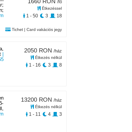
1660 RON
/fő
r;
Étkezéssel
n;
km
1 - 50
3
18
Tichet | Card vakációs jegy
a,
2050 RON
/ház
t
|
Étkezés nélkül
55
1 - 16
3
8
en
13200 RON
/ház
ő-
Étkezés nélkül
l,
km
1 - 11
4
3