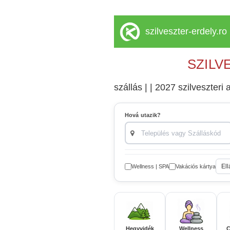
szilveszter-erdely.ro
SZILV
szállás | | 2027 szilveszteri a
Hová utazik?
Ell
Wellness | SPA
Vakációs kártya
Hegyvidék
Wellness
C