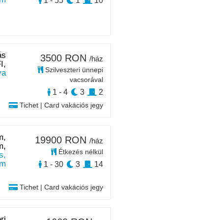
1 - 55
1
10
ás
3500 RON
/ház
I,
Szilveszteri ünnepi
ya
vacsorával
1 - 4
3
2
Tichet | Card vakációs jegy
m,
19900 RON
/ház
m,
Étkezés nélkül
s,
km
1 - 30
3
14
Tichet | Card vakációs jegy
ri