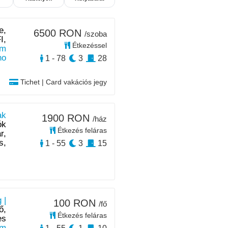
e,
6500 RON
/szoba
I,
Étkezéssel
km
no
1 - 78
3
28
Tichet | Card vakációs jegy
ak
1900 RON
/ház
ók
Étkezés feláras
r,
s,
1 - 55
3
15
 |
100 RON
/fő
ő,
Étkezés feláras
es
m