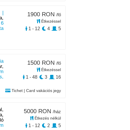
 |
1900 RON
/fő
a,
Étkezéssel
 6
ta
1 - 12
4
5
ia
1500 RON
/fő
r,
Étkezéssel
km
s,
1 - 48
3
16
Tichet | Card vakációs jegy
l,
5000 RON
/ház
a,
Étkezés nélkül
ló
km
1 - 12
2
5