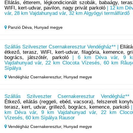
Ellátás, étterem, légkondicionált szobák, babaágy, teras
WIFI, kert-udvar, pavilon, nagy privát parkoló
| 12 km Dé
vár, 28 km Vajdahunyad vár, 32 km Algyógyi termálfürdő
Panzió Déva,
Hunyad megye
Szállás Szilveszter Csernakeresztur Vendégház** |
Ellátá
étkező, terasz, WIFI, kert-udvar, filagória, kemence, gril
bogrács, játszótér, parkoló
| 6 km Déva vár, 9 
Vajdahunyad vár, 22 km Clocota Vízesés, 60 km Râuș
Sípálya
Vendégház Csernakeresztur,
Hunyad megye
Szállás Szilveszter Csernakeresztur Vendégház**
Étkező, ellátás (reggeli, ebéd, vacsora), felszerelt konyh
terasz, kert, udvar, grillező, bogrács, kemence, parkoló
|
km Déva vár, 9 km Vajdahunyad vár, 22 km Cloco
Vízesés, 60 km Sípálya Rausor
Vendégház Csernakeresztur,
Hunyad megye