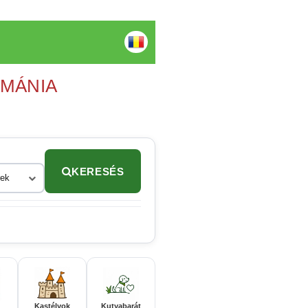
OMÁNIA
KERESÉS
rek
Kastélyok
Kutyabarát