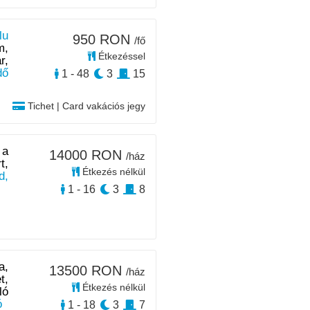
lu
950 RON
/fő
m,
Étkezéssel
r,
dő
1 - 48
3
15
Tichet | Card vakációs jegy
 a
14000 RON
/ház
t,
Étkezés nélkül
d,
1 - 16
3
8
a,
13500 RON
/ház
t,
Étkezés nélkül
ló
ó
1 - 18
3
7