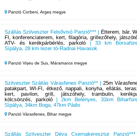
Panzió Corbeni,
Argeș megye
Szállás Szilveszter Felsővisó Panzió*** |
Étterem, bár, W
FI, konferenciaterem, kert, filagória, grillezőhely, játszóté
ATV- és kerékpárbérlés, parkoló
| 33 km Borsafür
Sípálya, 28 km Iezer tó-Radnai Havasok
Panzió Vișeu de Sus,
Máramaros megye
Szilveszter Szállás Várasfenes Panzió** |
25m Várasfen
patakpart, WI-FI, étkező, nappali, konyha, ellátás, teras
kert, pavilon, grill, játszóhely, trambulin, kerékp
kölcsönzés, parkoló
| 2km Belényes, 31km Biharfür
Sípálya, 34km Boga, 47km Pádis
Panzió Várasfenes,
Bihar megye
Szállás Szilveszter Déva Csernakeresztur Panzió***