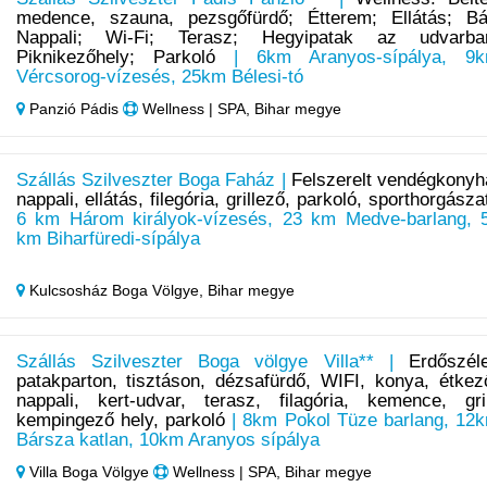
medence, szauna, pezsgőfürdő; Étterem; Ellátás; Bá
Nappali; Wi-Fi; Terasz; Hegyipatak az udvarba
Piknikezőhely; Parkoló
| 6km Aranyos-sípálya, 9
Vércsorog-vízesés, 25km Bélesi-tó
Panzió Pádis
Wellness | SPA, Bihar megye
Szállás Szilveszter Boga Faház |
Felszerelt vendégkonyh
nappali, ellátás, filegória, grillező, parkoló, sporthorgásza
6 km Három királyok-vízesés, 23 km Medve-barlang, 
km Biharfüredi-sípálya
Kulcsosház Boga Völgye,
Bihar megye
Szállás Szilveszter Boga völgye Villa** |
Erdőszél
patakparton, tisztáson, dézsafürdő, WIFI, konya, étkez
nappali, kert-udvar, terasz, filagória, kemence, gril
kempingező hely, parkoló
| 8km Pokol Tüze barlang, 12
Bársza katlan, 10km Aranyos sípálya
Villa Boga Völgye
Wellness | SPA, Bihar megye