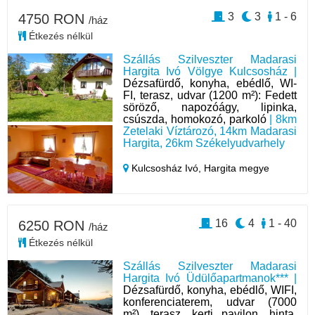
3
3
1 - 6
4750 RON
/ház
Étkezés nélkül
Szállás Szilveszter Madarasi
Hargita Ivó Völgye Kulcsosház |
Dézsafürdő, konyha, ebédlő, WI-
FI, terasz, udvar (1200 m²): Fedett
söröző, napozóágy, lipinka,
csúszda, homokozó, parkoló
| 8km
Zetelaki Víztározó, 14km Madarasi
Hargita, 26km Székelyudvarhely
Kulcsosház Ivó,
Hargita megye
16
4
1 - 40
6250 RON
/ház
Étkezés nélkül
Szállás Szilveszter Madarasi
Hargita Ivó Üdülőapartmanok*** |
Dézsafürdő, konyha, ebédlő, WIFI,
konferenciaterem, udvar (7000
m²), terasz, kerti pavilon, hinta,