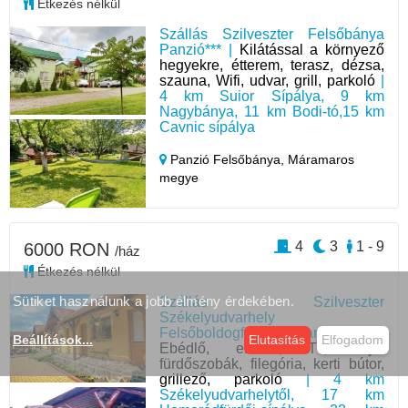
Étkezés nélkül
Szállás Szilveszter Felsőbánya
Panzió*** |
Kilátással a környező
hegyekre, étterem, terasz, dézsa,
szauna, Wifi, udvar, grill, parkoló
|
4 km Suior Sípálya, 9 km
Nagybánya, 11 km Bodi-tó,15 km
Cavnic sípálya
Panzió Felsőbánya,
Máramaros
megye
4
3
1 - 9
6000 RON
/ház
Étkezés nélkül
Sütiket használunk a jobb élmény érdekében.
Szállás Szilveszter
Székelyudvarhely
Felsőboldogfalva Panzió*** |
Beállítások
...
Elutasítás
Elfogadom
Ebédlő, ellátás, Tv, saját
fürdőszobák, filegória, kerti bútor,
grillező, parkoló
| 4 km
Székelyudvarhelytől, 17 km