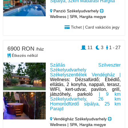
Sípálya, 32km Madarasi Hargita
Panzió Székelyudvarhely
Wellness | SPA, Hargita megye
Tichet | Card vakációs jegy
11
3
1 - 27
6900 RON
/ház
Étkezés nélkül
Szállás Szilveszter
Székelyudvarhely
Székelyszentlélek Vendégház |
Wellness: Dézsafürdő; Ebédlő,
ellátás, 2 konyha, nappali, terasz,
WIFI, kert-udvar, pavilon, grill,
játszóhely, parkoló
| 9 km
Székelyudvarhely, 26 km
Homoródfürdő sípálya, 25 km
Parajd
Vendégház Székelyudvarhely
Wellness | SPA, Hargita megye