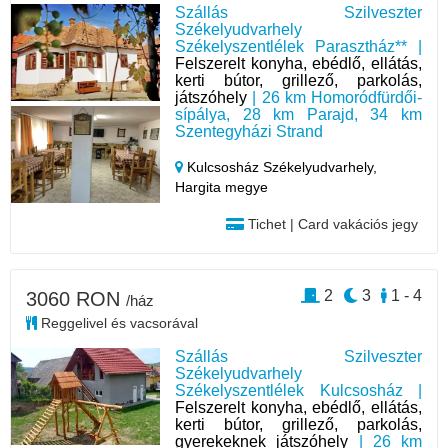
Szállás Szilveszter
Székelyudvarhely
Székelyszentlélek Parasztház** |
Felszerelt konyha, ebédlő, ellátás,
kerti bútor, grillező, parkolás,
játszóhely
| 26 km Homoródfürdői-
sípálya, 28 km Parajd, 34 km
Szentegyházi Strand
Kulcsosház Székelyudvarhely,
Hargita megye
Tichet | Card vakációs jegy
2
3
1 - 4
3060 RON
/ház
Reggelivel és vacsorával
Szállás Szilveszter
Székelyudvarhely
Székelyszentlélek Kulcsosház |
Felszerelt konyha, ebédlő, ellátás,
kerti bútor, grillező, parkolás,
gyerekeknek játszóhely
| 26 km