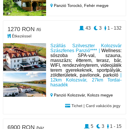
Panzió Torockó,
Fehér megye
43
3
1 - 132
1270 RON
/fő
Étkezéssel
Szállás Szilveszter Kolozsvár
Szászfenes Panzió**** |
Wellness:
sószoba SPA-val, szauna,
masszázs; étterem, terasz, bár,
WIFI, rendezvényterem, videojáték
terem gyerekeknek, sportpályák,
zöldterületek, pavilonok, parkoló
|
12km Kolozsvár, 27km Tordai-
hasadék
Panzió Kolozsvár,
Kolozs megye
Tichet | Card vakációs jegy
5
3
1 - 15
6900 RON
/ház