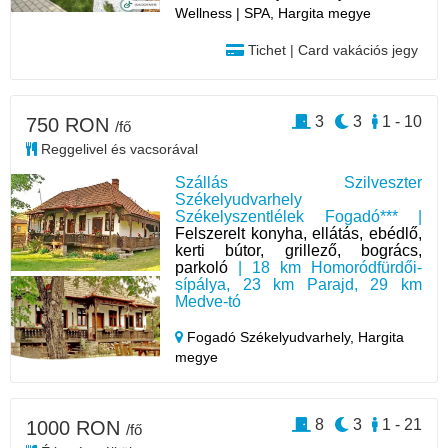
Wellness | SPA, Hargita megye
Tichet | Card vakációs jegy
3
3
1 - 10
750 RON
/fő
Reggelivel és vacsorával
Szállás Szilveszter
Székelyudvarhely
Székelyszentlélek Fogadó*** |
Felszerelt konyha, ellátás, ebédlő,
kerti bútor, grillező, bogrács,
parkoló
| 18 km Homoródfürdői-
sípálya, 23 km Parajd, 29 km
Medve-tó
Fogadó Székelyudvarhely,
Hargita
megye
8
3
1 - 21
1000 RON
/fő