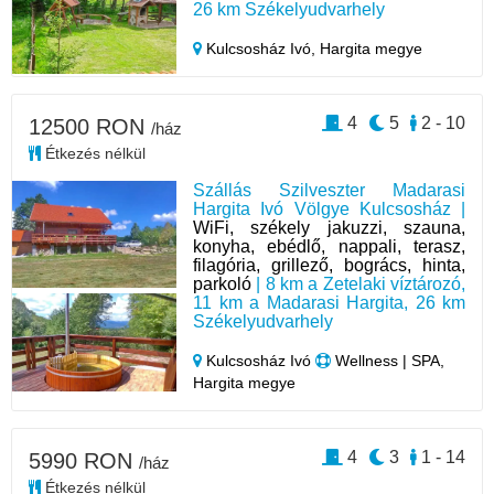
26 km Székelyudvarhely
Kulcsosház Ivó,
Hargita megye
4
5
2 - 10
12500 RON
/ház
Étkezés nélkül
Szállás Szilveszter Madarasi
Hargita Ivó Völgye Kulcsosház |
WiFi, székely jakuzzi, szauna,
konyha, ebédlő, nappali, terasz,
filagória, grillező, bogrács, hinta,
parkoló
| 8 km a Zetelaki víztározó,
11 km a Madarasi Hargita, 26 km
Székelyudvarhely
Kulcsosház Ivó
Wellness | SPA,
Hargita megye
4
3
1 - 14
5990 RON
/ház
Étkezés nélkül