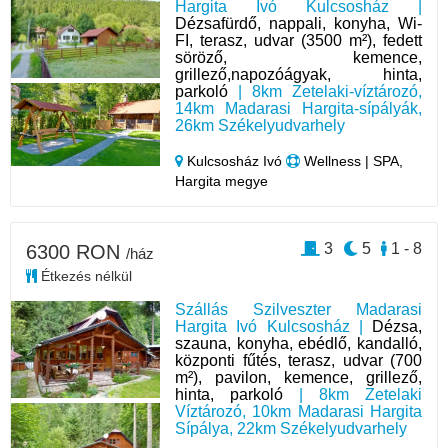
Hargita Ivó Kulcsosház |
Dézsafürdő, nappali, konyha, Wi-
FI, terasz, udvar (3500 m²), fedett
söröző, kemence,
grillező,napozóágyak, hinta,
parkoló
| 8km Zetelaki-víztározó,
14km Madarasi Hargita-sípályák,
26km Székelyudvarhely
Kulcsosház Ivó
Wellness | SPA,
Hargita megye
3
5
1 - 8
6300 RON
/ház
Étkezés nélkül
Szállás Szilveszter Madarasi
Hargita Ivó Kulcsosház |
Dézsa,
szauna, konyha, ebédlő, kandalló,
központi fűtés, terasz, udvar (700
m²), pavilon, kemence, grillező,
hinta, parkoló
| 8km Zetelaki
Víztározó, 10km Madarasi Hargita
Sípálya, 22km Székelyudvarhely