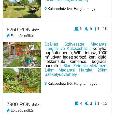
Kulcsosház Ivó,
Hargita megye
5
5
1 - 10
6250 RON
/ház
Étkezés nélkül
Szállás Szilveszter Madarasi
Hargita Ivó Kulcsosház |
Konyha,
nappali-ebédlő, WIFI, terasz, 1000
m² udvar, fedett söröző, kerti kiülő,
flekkensütő kemence, bogrács,
parkoló
| 8km Zetelaki víztározó,
14km Madarasi Hargita, 26km
Székelyudvarhely
Kulcsosház Ivó,
Hargita megye
4
3
1 - 13
7900 RON
/ház
Étkezés nélkül