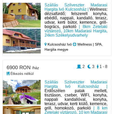
Szállás Szilveszter Madarasi
Hargita Ivó Kulcsosház |
Wellness:
dézsafürdő; felszerelt konyha,
ebédlő, nappali, kandalló, terasz,
udvar, kerti bútor, kemence, grill-
bogrács, parkoló
| 8km Zetelaki
víztározó, 10km Madarasi Hargita,
24km Székelyudvarhely
Kulcsosház Ivó
Wellness | SPA,
Hargita megye
2
3
1 - 8
6900 RON
/ház
Étkezés nélkül
Szállás Szilveszter Madarasi
Hargita Ivó Kulcsosház |
Erdőszélen patak mellett,
tisztáson, cseber, WIFI, konyha,
nappali kandallóval, konyha,
terasz, udvar, kerti kiülő, kemence,
grill, homokozó, parkoló
| 8 km
Zetelaki víztározó, 10 km Madarasi