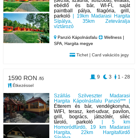
(dézsa, szauna, sószoba), ellátás,
ebédlő és bár, WI-FI, saját
paintball pálya, filagória, grill,
parkoló
| 19km Madarasi Hargita
Sípálya, 35km Zeteváralja
víztározó
Panzió Kápolnásfalu
Wellness |
SPA, Hargita megye
Tichet | Card vakációs jegy
9
3
1 - 28
1590 RON
/fő
Étkezéssel
Szállás Szilveszter Madarasi
Hargita Kápolnásfalu Panzió*** |
Étterem és bár, vendégkonyha,
WIFI, terasz, kert-udvar, pavilon,
grill, bogrács, játszótér, síléc
tároló, parkoló
| 5 km
Homoródfürdö, 19 km Madarasi
Hargita, 22km Hargitafürdő
Sípálya