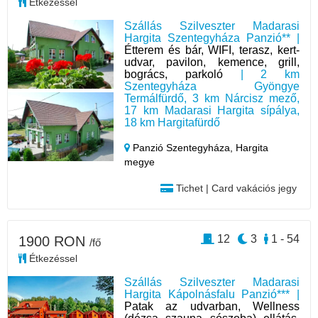
Étkezéssel
Szállás Szilveszter Madarasi
Hargita Szentegyháza Panzió** |
Étterem és bár, WIFI, terasz, kert-
udvar, pavilon, kemence, grill,
bogrács, parkoló
| 2 km
Szentegyháza Gyöngye
Termálfürdő, 3 km Nárcisz mező,
17 km Madarasi Hargita sípálya,
18 km Hargitafürdő
Panzió Szentegyháza,
Hargita
megye
Tichet | Card vakációs jegy
12
3
1 - 54
1900 RON
/fő
Étkezéssel
Szállás Szilveszter Madarasi
Hargita Kápolnásfalu Panzió*** |
Patak az udvarban, Wellness