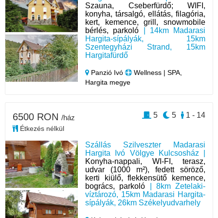
Szauna, Cseberfürdő; WIFI,
konyha, társalgó, ellátás, filagória,
kert, kemence, grill, snowmobile
bérlés, parkoló
| 14km Madarasi
Hargita-sípályák, 15km
Szentegyházi Strand, 15km
Hargitafürdő
Panzió Ivó
Wellness | SPA,
Hargita megye
5
5
1 - 14
6500 RON
/ház
Étkezés nélkül
Szállás Szilveszter Madarasi
Hargita Ivó Völgye Kulcsosház |
Konyha-nappali, WI-FI, terasz,
udvar (1000 m²), fedett söröző,
kerti kiülő, flekkensütő kemence,
bogrács, parkoló
| 8km Zetelaki-
víztározó, 15km Madarasi Hargita-
sípályák, 26km Székelyudvarhely