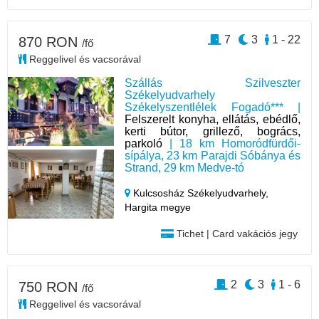
7
3
1 - 22
870 RON
/fő
Reggelivel és vacsorával
Szállás Szilveszter
Székelyudvarhely
Székelyszentlélek Fogadó*** |
Felszerelt konyha, ellátás, ebédlő,
kerti bútor, grillező, bogrács,
parkoló
| 18 km Homoródfürdői-
sípálya, 23 km Parajdi Sóbánya és
Strand, 29 km Medve-tó
Kulcsosház Székelyudvarhely,
Hargita megye
Tichet | Card vakációs jegy
2
3
1 - 6
750 RON
/fő
Reggelivel és vacsorával