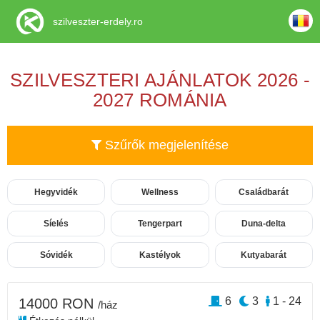
szilveszter-erdely.ro
SZILVESZTERI AJÁNLATOK 2026 -
2027 ROMÁNIA
Szűrők megjelenítése
Hegyvidék
Wellness
Családbarát
Síelés
Tengerpart
Duna-delta
Sóvidék
Kastélyok
Kutyabarát
6
3
1 - 24
14000 RON
/ház