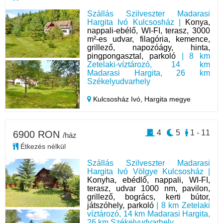
Szállás Szilveszter Madarasi
Hargita Ivó Kulcsosház |
Konya,
nappali-ebélő, WI-FI, terasz, 3000
m²-es udvar, filagória, kemence,
grillező, napozóágy, hinta,
pingpongasztal, parkoló
| 8 km
Zetelaki-víztározó, 14 km
Madarasi Hargita, 26 km
Székelyudvarhely
Kulcsosház Ivó,
Hargita megye
4
5
1 - 11
6900 RON
/ház
Étkezés nélkül
Szállás Szilveszter Madarasi
Hargita Ivó Völgye Kulcsosház |
Konyha, ebédlő, nappali, WI-FI,
terasz, udvar 1000 nm, pavilon,
grillező, bogrács, kerti bútor,
játszóhely, parkoló
| 8 km Zetelaki
víztározó, 14 km Madarasi Hargita,
26 km Székelyudvarhely