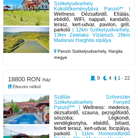
Székelyudvarhely
Küküllőkeményfalva Panzió** |
Wellness: Dézsafürdő, Ellátás,
ebédlő, WIFI, nappali, kandalló,
terasz, kert-udvar, pavilon, grill,
parkoló
| 12km Székelyudvarhely,
13km Zetelaka Víztározó, 26km
Madarasi Harghita sípálya
Panzió Székelyudvarhely,
Hargita
megye
9
4
1 - 22
18800 RON
/ház
Étkezés nélkül
Szállás Szilveszter
Székelyudvarhely Fenyéd
Panzió*** |
Wellness: medence,
dézsafürdő, szauna, pezsgőfürdő,
sószoba; Légkondi,
vendégkonyha, ebédlő, biliard,
fedett terasz, kert-udvar, focipálya,
parkoló
| 11km Homorodfürdő