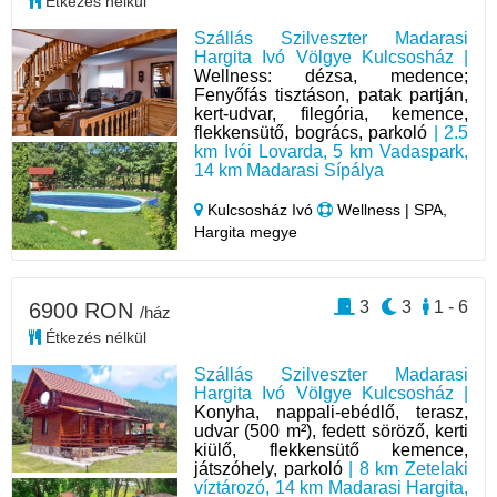
Étkezés nélkül
Szállás Szilveszter Madarasi
Hargita Ivó Völgye Kulcsosház |
Wellness: dézsa, medence;
Fenyőfás tisztáson, patak partján,
kert-udvar, filegória, kemence,
flekkensütő, bogrács, parkoló
| 2.5
km Ivói Lovarda, 5 km Vadaspark,
14 km Madarasi Sípálya
Kulcsosház Ivó
Wellness | SPA,
Hargita megye
3
3
1 - 6
6900 RON
/ház
Étkezés nélkül
Szállás Szilveszter Madarasi
Hargita Ivó Völgye Kulcsosház |
Konyha, nappali-ebédlő, terasz,
udvar (500 m²), fedett söröző, kerti
kiülő, flekkensütő kemence,
játszóhely, parkoló
| 8 km Zetelaki
víztározó, 14 km Madarasi Hargita,