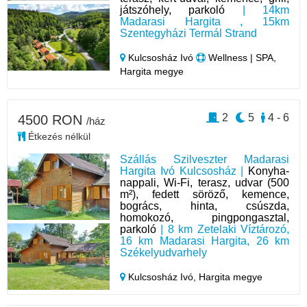
játszóhely, parkoló
| 14km
Madarasi Hargita , 15km
Szentegyházi Termál Strand
Kulcsosház Ivó
Wellness | SPA,
Hargita megye
2
5
4 - 6
4500 RON
/ház
Étkezés nélkül
Szállás Szilveszter Madarasi
Hargita Ivó Kulcsosház |
Konyha-
nappali, Wi-Fi, terasz, udvar (500
m²), fedett söröző, kemence,
bogrács, hinta, csúszda,
homokozó, pingpongasztal,
parkoló
| 8 km Zetelaki Víztározó,
16 km Madarasi Hargita, 26 km
Székelyudvarhely
Kulcsosház Ivó,
Hargita megye