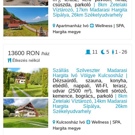
csúszda, parkoló
| 8km Zetelaki
Víztározó, 17km Madarasi Hargita
Sípálya, 26km Székelyudvarhely
Apartmanház Ivó
Wellness | SPA,
Hargita megye
11
5
1 - 26
13600 RON
/ház
Étkezés nélkül
Szállás Szilveszter Madarasi
Hargita Ivó Völgye Kulcsosház |
Dézsaürdő, szauna, konyha,
ebédlő, nappali, WI-FI, terasz,
udvar (2500 m²), fedett söröző,
kemence, bogrács,, parkoló
| 8km
Zetelaki Víztározó, 14km Madarasi
Hargita Sípálya, 26km
Székelyudvarhely
Kulcsosház Ivó
Wellness | SPA,
Hargita megye