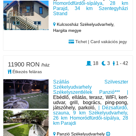
Homoródfürdői-sípálya, 28 km
Parajd, 34 km Szentegyházi
Strand
Kulcsosház Székelyudvarhely,
Hargita megye
Tichet | Card vakációs jegy
18
3
1 - 42
11900 RON
/ház
Étkezés feláras
Szállás Szilveszter
Székelyudvarhely
Székelyszentlélek Panzió*** |
Ebédlő, ellátás, terasz, WIFI, kert-
udvar, grill, bogrács, ping-pong,
játszóhely, parkoló,
| Dézsafürdő,
szauna, 9 km Székelyudvarhely,
26 km Homoródfürdői-sípálya, 28
km Parajdi
Panzió Székelyudvarhely