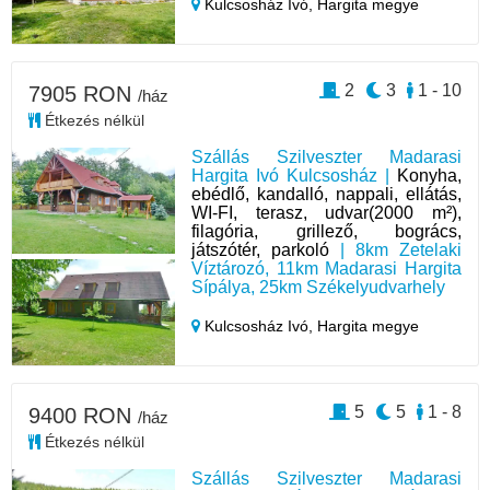
Kulcsosház Ivó,
Hargita megye
2
3
1 - 10
7905 RON
/ház
Étkezés nélkül
Szállás Szilveszter Madarasi
Hargita Ivó Kulcsosház |
Konyha,
ebédlő, kandalló, nappali, ellátás,
WI-FI, terasz, udvar(2000 m²),
filagória, grillező, bogrács,
játszótér, parkoló
| 8km Zetelaki
Víztározó, 11km Madarasi Hargita
Sípálya, 25km Székelyudvarhely
Kulcsosház Ivó,
Hargita megye
5
5
1 - 8
9400 RON
/ház
Étkezés nélkül
Szállás Szilveszter Madarasi