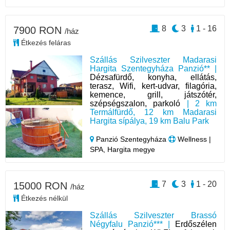
8
3
1 - 16
7900 RON
/ház
Étkezés feláras
Szállás Szilveszter Madarasi
Hargita Szentegyháza Panzió** |
Dézsafürdő, konyha, ellátás,
terasz, Wifi, kert-udvar, filagória,
kemence, grill, játszótér,
szépségszalon, parkoló
| 2 km
Termálfürdő, 12 km Madarasi
Hargita sípálya, 19 km Balu Park
Panzió Szentegyháza
Wellness |
SPA, Hargita megye
7
3
1 - 20
15000 RON
/ház
Étkezés nélkül
Szállás Szilveszter Brassó
Négyfalu Panzió*** |
Erdőszélen