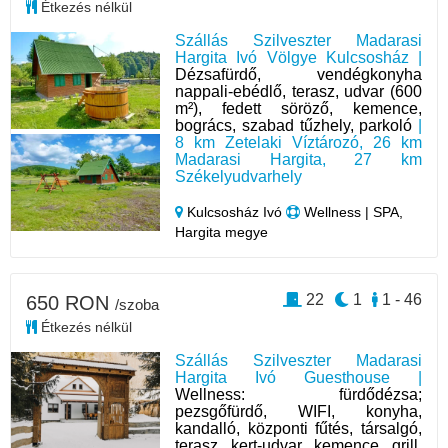
Étkezés nélkül
Szállás Szilveszter Madarasi
Hargita Ivó Völgye Kulcsosház |
Dézsafürdő, vendégkonyha
nappali-ebédlő, terasz, udvar (600
m²), fedett söröző, kemence,
bogrács, szabad tűzhely, parkoló
|
8 km Zetelaki Víztározó, 26 km
Madarasi Hargita, 27 km
Székelyudvarhely
Kulcsosház Ivó
Wellness | SPA,
Hargita megye
22
1
1 - 46
650 RON
/szoba
Étkezés nélkül
Szállás Szilveszter Madarasi
Hargita Ivó Guesthouse |
Wellness: fürdődézsa;
pezsgőfürdő, WIFI, konyha,
kandalló, központi fűtés, társalgó,
terasz, kert-udvar, kemence, grill,