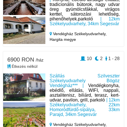
tradicionális bútorok, nagy udvar
öreg gyümölcsfákkal, virágos
kerttel, sátorozási lehetőség,
pihenőhelyek.parkoló
| 12km
Székelyudvarhely, 34km Segesvár
Vendégház Székelyudvarhely,
Hargita megye
10
2
1 - 28
6900 RON
/ház
Étkezés nélkül
Szállás Szilveszter
Székelyudvarhely Bögöz
Vendégház*** |
Vendégkonyha,
ebédlő, ellátás, WIFI, nappali,
asztalitenisz, biliárd, terasz, kert-
udvar, pavilon, grill, parkoló
| 12km
Székelyudvarhely, 22km
Homoródfürdő-sípálya, 33km
Parajd, 34km Segesvár
Vendégház Székelyudvarhely,