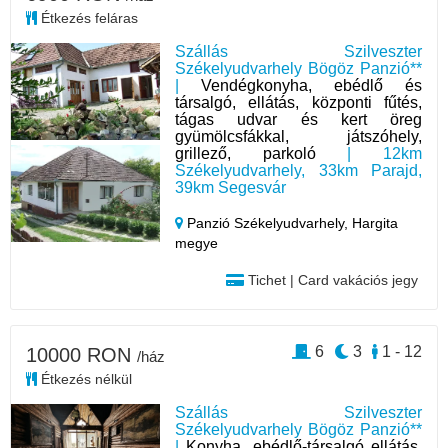
Étkezés feláras
Szállás Szilveszter
Székelyudvarhely Bögöz Panzió**
|
Vendégkonyha, ebédlő és
társalgó, ellátás, központi fűtés,
tágas udvar és kert öreg
gyümölcsfákkal, játszóhely,
grillező, parkoló
| 12km
Székelyudvarhely, 33km Parajd,
39km Segesvár
Panzió Székelyudvarhely,
Hargita
megye
Tichet | Card vakációs jegy
6
3
1 - 12
10000 RON
/ház
Étkezés nélkül
Szállás Szilveszter
Székelyudvarhely Bögöz Panzió**
|
Konyha, ebédlő-társalgó ellátás,