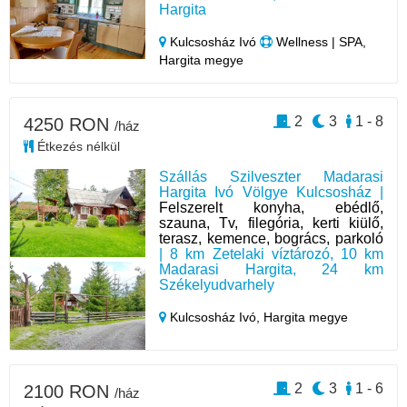
Hargita
Kulcsosház Ivó
Wellness | SPA,
Hargita megye
2
3
1 - 8
4250 RON
/ház
Étkezés nélkül
Szállás Szilveszter Madarasi
Hargita Ivó Völgye Kulcsosház |
Felszerelt konyha, ebédlő,
szauna, Tv, filegória, kerti kiülő,
terasz, kemence, bogrács, parkoló
| 8 km Zetelaki víztározó, 10 km
Madarasi Hargita, 24 km
Székelyudvarhely
Kulcsosház Ivó,
Hargita megye
2
3
1 - 6
2100 RON
/ház