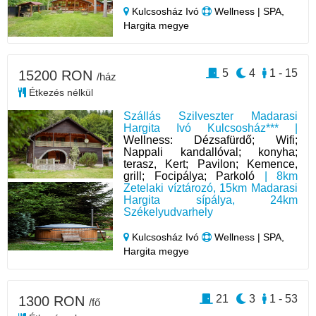
Kulcsosház Ivó
Wellness | SPA,
Hargita megye
5
4
1 - 15
15200 RON
/ház
Étkezés nélkül
Szállás Szilveszter Madarasi
Hargita Ivó Kulcsosház*** |
Wellness: Dézsafürdő; Wifi;
Nappali kandallóval; konyha;
terasz, Kert; Pavilon; Kemence,
grill; Focipálya; Parkoló
| 8km
Zetelaki víztározó, 15km Madarasi
Hargita sípálya, 24km
Székelyudvarhely
Kulcsosház Ivó
Wellness | SPA,
Hargita megye
21
3
1 - 53
1300 RON
/fő