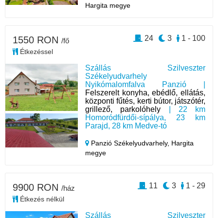
Hargita megye
24
3
1 - 100
1550 RON
/fő
Étkezéssel
Szállás Szilveszter
Székelyudvarhely
Nyikómalomfalva Panzió |
Felszerelt konyha, ebédlő, ellátás,
központi fűtés, kerti bútor, játszótér,
grillező, parkolóhely
| 22 km
Homoródfürdői-sípálya, 23 km
Parajd, 28 km Medve-tó
Panzió Székelyudvarhely,
Hargita
megye
11
3
1 - 29
9900 RON
/ház
Étkezés nélkül
Szállás Szilveszter