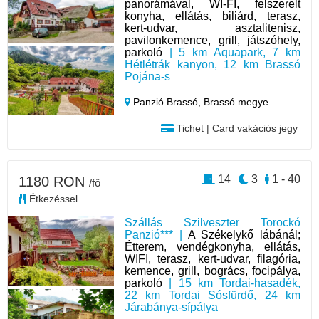
panorámával, WI-FI, felszerelt
konyha, ellátás, biliárd, terasz,
kert-udvar, asztalitenisz,
pavilonkemence, grill, játszóhely,
parkoló
| 5 km Aquapark, 7 km
Hétlétrák kanyon, 12 km Brassó
Pojána-s
Panzió Brassó,
Brassó megye
Tichet | Card vakációs jegy
14
3
1 - 40
1180 RON
/fő
Étkezéssel
Szállás Szilveszter Torockó
Panzió*** |
A Székelykő lábánál;
Étterem, vendégkonyha, ellátás,
WIFI, terasz, kert-udvar, filagória,
kemence, grill, bogrács, focipálya,
parkoló
| 15 km Tordai-hasadék,
22 km Tordai Sósfürdő, 24 km
Járabánya-sípálya