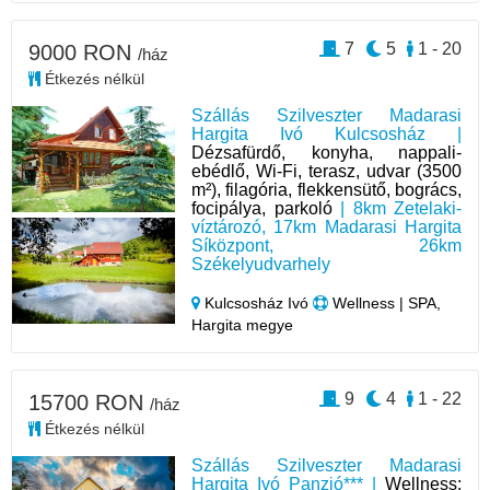
7
5
1 - 20
9000 RON
/ház
Étkezés nélkül
Szállás Szilveszter Madarasi
Hargita Ivó Kulcsosház |
Dézsafürdő, konyha, nappali-
ebédlő, Wi-Fi, terasz, udvar (3500
m²), filagória, flekkensütő, bogrács,
focipálya, parkoló
| 8km Zetelaki-
víztározó, 17km Madarasi Hargita
Síközpont, 26km
Székelyudvarhely
Kulcsosház Ivó
Wellness | SPA,
Hargita megye
9
4
1 - 22
15700 RON
/ház
Étkezés nélkül
Szállás Szilveszter Madarasi
Hargita Ivó Panzió*** |
Wellness: