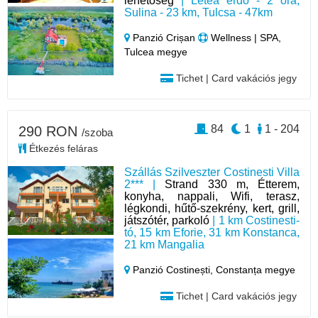
lehetőség
| Letea erdő - 2 óra,
Sulina - 23 km, Tulcsa - 47km
Panzió Crișan
Wellness | SPA,
Tulcea megye
Tichet | Card vakációs jegy
84
1
1 - 204
290 RON
/szoba
Étkezés feláras
Szállás Szilveszter Costinesti Villa
2*** |
Strand 330 m, Étterem,
konyha, nappali, Wifi, terasz,
légkondi, hűtő-szekrény, kert, grill,
játszótér, parkoló
| 1 km Costinesti-
tó, 15 km Eforie, 31 km Konstanca,
21 km Mangalia
Panzió Costinești,
Constanța megye
Tichet | Card vakációs jegy