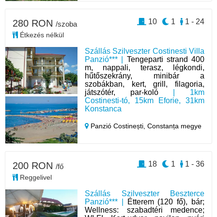
10
1
1 - 24
280 RON
/szoba
Étkezés nélkül
Szállás Szilveszter Costinesti Villa
Panzió*** |
Tengeparti strand 400
m, nappali, terasz, légkondi,
hűtőszekrány, minibár a
szobákban, kert, grill, filagoria,
játszótér, par-koló
| 1km
Costinesti-tó, 15km Eforie, 31km
Konstanca
Panzió Costinești,
Constanța megye
18
1
1 - 36
200 RON
/fő
Reggelivel
Szállás Szilveszter Beszterce
Panzió*** |
Étterem (120 fő), bár;
Wellness: szabadtéri medence;