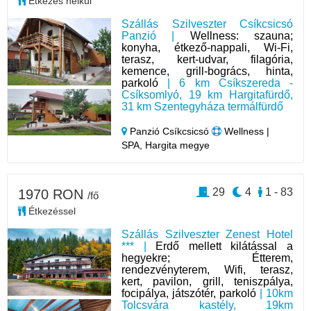
Étkezés nélkül
Szállás Szilveszter Csíkcsicsó
Panzió |
Wellness: szauna;
konyha, étkező-nappali, Wi-Fi,
terasz, kert-udvar, filagória,
kemence, grill-bogrács, hinta,
parkoló
| 6 km Csíkszereda -
Csíksomlyó, 19 km Hargitafürdő,
31 km Szentegyháza termálfürdő
Panzió Csíkcsicsó
Wellness |
SPA, Hargita megye
29
4
1 - 83
1970 RON
/fő
Étkezéssel
Szállás Szilveszter Zenest Hotel
*** |
Erdő mellett kilátással a
hegyekre; Étterem,
rendezvényterem, Wifi, terasz,
kert, pavilon, grill, teniszpálya,
focipálya, játszótér, parkoló
| 10km
Tolcsvára kastély, 19km