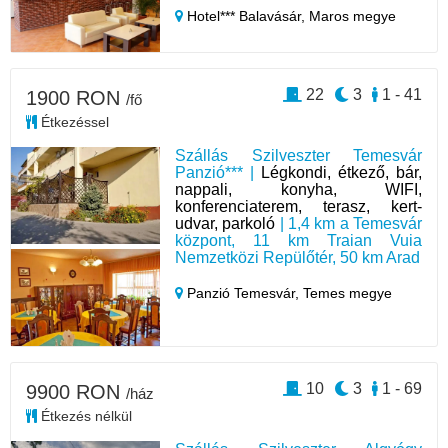
Hotel*** Balavásár,
Maros megye
22
3
1 - 41
1900 RON
/fő
Étkezéssel
Szállás Szilveszter Temesvár
Panzió*** |
Légkondi, étkező, bár,
nappali, konyha, WIFI,
konferenciaterem, terasz, kert-
udvar, parkoló
| 1,4 km a Temesvár
központ, 11 km Traian Vuia
Nemzetközi Repülőtér, 50 km Arad
Panzió Temesvár,
Temes megye
10
3
1 - 69
9900 RON
/ház
Étkezés nélkül