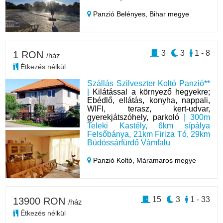
Panzió Belényes,
Bihar megye
3
3
1 - 8
1 RON
/ház
Étkezés nélkül
Szállás Szilveszter Koltó Panzió**
|
Kilátással a környező hegyekre;
Ebédlő, ellátás, konyha, nappali,
WIFI, terasz, kert-udvar,
gyerekjátszóhely, parkoló
| 300m
Teleki Kastély, 6km sípálya
Felsőbánya, 21km Firiza Tó, 29km
Büdössárfürdő Vámfalu
Panzió Koltó,
Máramaros megye
15
3
1 - 33
13900 RON
/ház
Étkezés nélkül