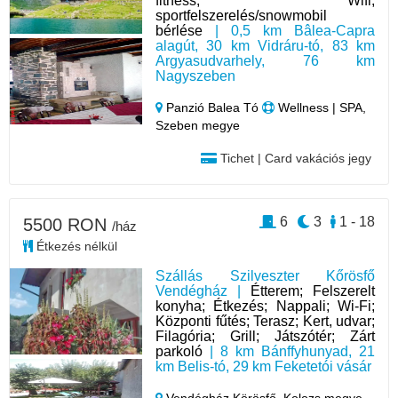
fitness, Wifi,
sportfelszerelés/snowmobil
bérlése
| 0,5 km Bâlea-Capra
alagút, 30 km Vidráru-tó, 83 km
Argyasudvarhely, 76 km
Nagyszeben
Panzió Balea Tó
Wellness | SPA,
Szeben megye
Tichet | Card vakációs jegy
6
3
1 - 18
5500 RON
/ház
Étkezés nélkül
Szállás Szilveszter Kőrösfő
Vendégház |
Étterem; Felszerelt
konyha; Étkezés; Nappali; Wi-Fi;
Központi fűtés; Terasz; Kert, udvar;
Filagória; Grill; Játszótér; Zárt
parkoló
| 8 km Bánffyhunyad, 21
km Belis-tó, 29 km Feketetói vásár