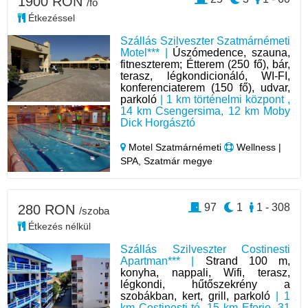
1900 RON
/fő
Étkezéssel
Szállás Szilveszter Szatmárnémeti
Motel*** |
Úszómedence, szauna,
fitneszterem; Étterem (250 fő), bár,
terasz, légkondicionáló, WI-FI,
konferenciaterem (150 fő), udvar,
parkoló
| 1 km történelmi központ ,
14 km Csengersima, 12 km Moby
Dick Horgásztó
Motel Szatmárnémeti
Wellness |
SPA, Szatmár megye
97
1
1 - 308
280 RON
/szoba
Étkezés nélkül
Szállás Szilveszter Costinesti
Apartman*** |
Strand 100 m,
konyha, nappali, Wifi, terasz,
légkondi, hűtőszekrény a
szobákban, kert, grill, parkoló
| 1
km Costinesti-tó, 15 km Eforie, 31