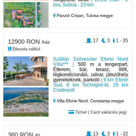
óra, Sulina - 23 km
Panzió Crișan,
Tulcea megye
17
3
1 - 35
12900 RON
/ház
Étkezés nélkül
Szállás Szilveszter Eforie Nord
Villa*** |
500 m a tengerpart,
Étterem, bár, terasz, Wifi,
légkondicionáló, udvar, játszóhely
gyerekeknek, parkoló
| 6 km Eforie
Sud, 8 km Techirgiol-tó, 19 km
Costinesti
Villa Eforie Nord,
Constanța megye
Tichet | Card vakációs jegy
13
3
1 - 32
360 RON
/fő