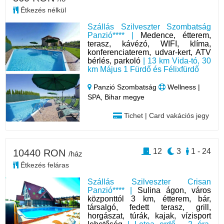
Étkezés nélkül
Szállás Szilveszter Szombatság
Panzió**** |
Medence, étterem,
terasz, kávézó, WIFI, klíma,
konferenciaterem, udvar-kert, ATV
bérlés, parkoló
| 13 km Vida-tó, 30
km Május 1 Fürdő és Félixfürdő
Panzió Szombatság
Wellness |
SPA, Bihar megye
Tichet | Card vakációs jegy
12
3
1 - 24
10440 RON
/ház
Étkezés feláras
Szállás Szilveszter Crisan
Panzió**** |
Sulina ágon, város
központtól 3 km, étterem, bár,
társalgó, fedett terasz, grill,
horgászat, túrák, kajak, vízisport