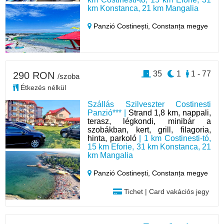
km Konstanca, 21 km Mangalia
Panzió Costinești,
Constanța megye
35
1
1 - 77
290 RON
/szoba
Étkezés nélkül
Szállás Szilveszter Costinesti
Panzió*** |
Strand 1,8 km, nappali,
terasz, légkondi, minibár a
szobákban, kert, grill, filagoria,
hinta, parkoló
| 1 km Costinesti-tó,
15 km Eforie, 31 km Konstanca, 21
km Mangalia
Panzió Costinești,
Constanța megye
Tichet | Card vakációs jegy