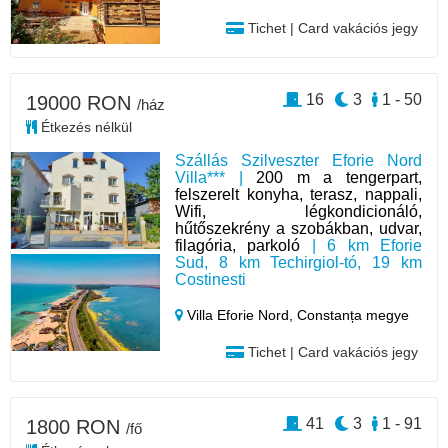
Tichet | Card vakációs jegy
16
3
1 - 50
19000 RON
/ház
Étkezés nélkül
Szállás Szilveszter Eforie Nord
Villa*** |
200 m a tengerpart,
felszerelt konyha, terasz, nappali,
Wifi, légkondicionáló,
hűtőszekrény a szobákban, udvar,
filagória, parkoló
| 6 km Eforie
Sud, 8 km Techirgiol-tó, 19 km
Costinesti
Villa Eforie Nord,
Constanța megye
Tichet | Card vakációs jegy
41
3
1 - 91
1800 RON
/fő