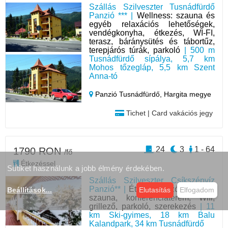
Szállás Szilveszter Tusnádfürdő
Panzió *** |
Wellness: szauna és
egyéb relaxációs lehetőségek,
vendégkonyha, étkezés, WI-FI,
terasz, báránysütés és tábortűz,
terepjárós túrák, parkoló
| 500 m
Tusnádfürdő sípálya, 5,7 km
Mohos tőzegláp, 5,5 km Szent
Anna-tó
Panzió Tusnádfürdő,
Hargita megye
Tichet | Card vakációs jegy
24
3
1 - 64
1790 RON
/fő
Étkezéssel
Sütiket használunk a jobb élmény érdekében.
Szállás Szilveszter Csíkszépvíz
Panzió** |
Étterem, úszómedence,
Beállítások
...
Elutasítás
Elfogadom
szauna, konferenciaterem, Wifi,
grillező, parkoló, szerekezés
| 11
km Ski-gyimes, 18 km Balu
Kalandpark, 34 km Tusnádfürdő