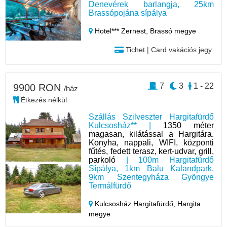
Denevérek barlangja, 25km
Brassópojána sípálya
Hotel*** Zernest,
Brassó megye
Tichet | Card vakációs jegy
7
3
1 - 22
9900 RON
/ház
Étkezés nélkül
Szállás Szilveszter Hargitafürdő
Kulcsosház** |
1350 méter
magasan, kilátással a Hargitára.
Konyha, nappali, WIFI, központi
fűtés, fedett terasz, kert-udvar, grill,
parkoló
| 100m Hargitafürdő
Sípálya, 1km Balu Kalandpark,
9km Szentegyháza Gyöngye
Termálfürdő
Kulcsosház Hargitafürdő,
Hargita
megye