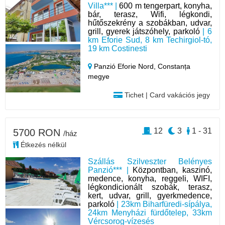
Villa*** |
600 m tengerpart, konyha,
bár, terasz, Wifi, légkondi,
hűtőszekrény a szobákban, udvar,
grill, gyerek játszóhely, parkoló
| 6
km Eforie Sud, 8 km Techirgiol-tó,
19 km Costinesti
Panzió Eforie Nord,
Constanța
megye
Tichet | Card vakációs jegy
12
3
1 - 31
5700 RON
/ház
Étkezés nélkül
Szállás Szilveszter Belényes
Panzió*** |
Központban, kaszinó,
medence, konyha, reggeli, WIFI,
légkondicionált szobák, terasz,
kert, udvar, grill, gyerkmedence,
parkoló
| 23km Biharfüredi-sípálya,
24km Menyházi fürdőtelep, 33km
Vércsorog-vízesés