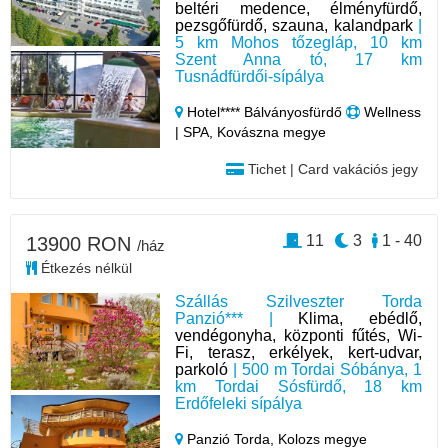
beltéri medence, élményfürdő,
pezsgőfürdő, szauna, kalandpark
|
5 km Mohos tőzegláp, 10 km
Szent Anna tó, 17 km
Tusnádfürdői-sípálya
Hotel**** Bálványosfürdő
Wellness
| SPA, Kovászna megye
Tichet | Card vakációs jegy
11
3
1 - 40
13900 RON
/ház
Étkezés nélkül
Szállás Szilveszter Torda
Panzió*** |
Klima, ebédlő,
vendégonyha, központi fűtés, Wi-
Fi, terasz, erkélyek, kert-udvar,
parkoló
| 500 m Tordai Sóbánya, 1
km Tordai Sósfürdő, 18 km
Erdőfeleki sípálya
Panzió Torda,
Kolozs megye