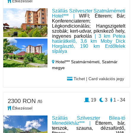
Étkezéssel
Szállás Szilveszter Szatmárnémeti
Hotel*** |
WIFI; Étterem; Bár;
Konferenciaterem;
Légkondicionálás; Hangszigetelt
szobák; kert-udvar, piknikező hely,
ingyenes parkolás
| 3 km Petea
határátkelő, 3,6 km Moby Dick
Horgásztó, 190 km Erdőfelek
sípálya
Hotel*** Szatmárnémeti,
Szatmár
megye
Tichet | Card vakációs jegy
19
3
1 - 34
2300 RON
/fő
Étkezéssel
Szállás Szilveszter Bilea-tó
Menedékház*** |
Étterem, bár,
terszok, szauna, dézsafürdő,