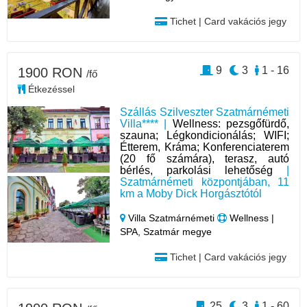
Tichet | Card vakációs jegy
9
3
1 - 16
1900 RON
/fő
Étkezéssel
Szállás Szilveszter Szatmárnémeti
Villa**** |
Wellness: pezsgőfürdő,
szauna; Légkondicionálás; WIFI;
Étterem, Kráma; Konferenciaterem
(20 fő számára), terasz, autó
bérlés, parkolási lehetőség
|
Szatmárnémeti központjában, 11
km a Moby Dick Horgásztótól
Villa Szatmárnémeti
Wellness |
SPA, Szatmár megye
Tichet | Card vakációs jegy
25
3
1 - 60