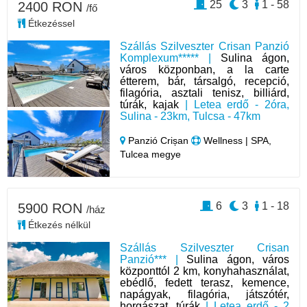
25
3
1 - 58
2400 RON
/fő
Étkezéssel
Szállás Szilveszter Crisan Panzió
Komplexum***** |
Sulina ágon,
város közponban, a la carte
étterem, bár, társalgó, recepció,
filagória, asztali tenisz, billiárd,
túrák, kajak
| Letea erdő - 2óra,
Sulina - 23km, Tulcsa - 47km
Panzió Crișan
Wellness | SPA,
Tulcea megye
6
3
1 - 18
5900 RON
/ház
Étkezés nélkül
Szállás Szilveszter Crisan
Panzió*** |
Sulina ágon, város
központtól 2 km, konyhahasználat,
ebédlő, fedett terasz, kemence,
napágyak, filagória, játszótér,
horgászat, túrák
| Letea erdő - 2