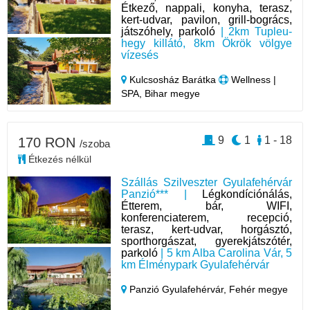
Étkező, nappali, konyha, terasz,
kert-udvar, pavilon, grill-bogrács,
játszóhely, parkoló
| 2km Tupleu-
hegy killátó, 8km Ökrök völgye
vízesés
Kulcsosház Barátka
Wellness |
SPA, Bihar megye
9
1
1 - 18
170 RON
/szoba
Étkezés nélkül
Szállás Szilveszter Gyulafehérvár
Panzió*** |
Légkondíciónálás,
Étterem, bár, WIFI,
konferenciaterem, recepció,
terasz, kert-udvar, horgásztó,
sporthorgászat, gyerekjátszótér,
parkoló
| 5 km Alba Carolina Vár, 5
km Élménypark Gyulafehérvár
Panzió Gyulafehérvár,
Fehér megye