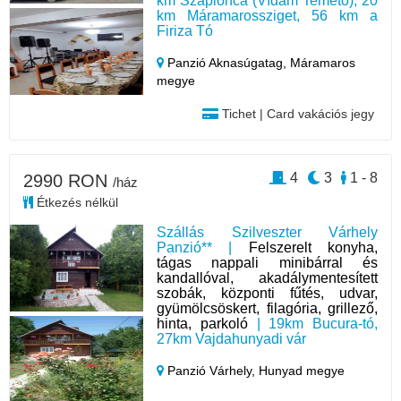
km Szaplonca (Vídám Temető), 20
km Máramarossziget, 56 km a
Firiza Tó
Panzió Aknasúgatag,
Máramaros
megye
Tichet | Card vakációs jegy
4
3
1 - 8
2990 RON
/ház
Étkezés nélkül
Szállás Szilveszter Várhely
Panzió** |
Felszerelt konyha,
tágas nappali minibárral és
kandallóval, akadálymentesített
szobák, központi fűtés, udvar,
gyümölcsöskert, filagória, grillező,
hinta, parkoló
| 19km Bucura-tó,
27km Vajdahunyadi vár
Panzió Várhely,
Hunyad megye