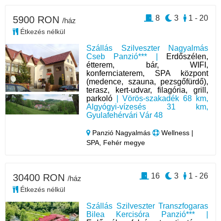
8
3
1 - 20
5900 RON
/ház
Étkezés nélkül
Szállás Szilveszter Nagyalmás
Cseb Panzió*** |
Erdőszélen,
étterem, bár, WIFI,
konfernciaterem, SPA központ
(medence, szauna, pezsgőfürdő),
terasz, kert-udvar, filagória, grill,
parkoló
| Vörös-szakadék 68 km,
Algyógyi-vízesés 31 km,
Gyulafehérvári Vár 48
Panzió Nagyalmás
Wellness |
SPA, Fehér megye
16
3
1 - 26
30400 RON
/ház
Étkezés nélkül
Szállás Szilveszter Transzfogaras
Bilea Kercisóra Panzió*** |