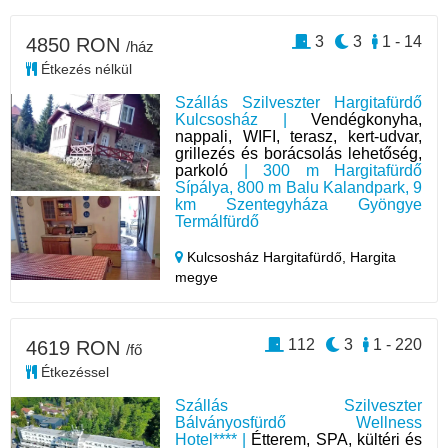
3
3
1 - 14
4850 RON
/ház
Étkezés nélkül
Szállás Szilveszter Hargitafürdő
Kulcsosház |
Vendégkonyha,
nappali, WIFI, terasz, kert-udvar,
grillezés és borácsolás lehetőség,
parkoló
| 300 m Hargitafürdő
Sípálya, 800 m Balu Kalandpark, 9
km Szentegyháza Gyöngye
Termálfürdő
Kulcsosház Hargitafürdő,
Hargita
megye
112
3
1 - 220
4619 RON
/fő
Étkezéssel
Szállás Szilveszter
Bálványosfürdő Wellness
Hotel**** |
Étterem, SPA, kültéri és