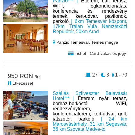
Panzió*** |
Étterem, bár, terasz,
WIFI, légkondicionálás,
konferencia és rendezvény
termek, kert-udvar, pavilonok,
parkoló
| 6km Temesvár központ,
17km Traian Vuia Nemzetközi
Repülőtér, 50km Arad
Panzió Temesvár,
Temes megye
Tichet | Card vakációs jegy
27
3
1 - 70
950 RON
/fő
Étkezéssel
Szállás Szilveszter Balavásár
Hotel*** |
Étterem, nyári terasz,
borház-borkóstó, WIFI,
rendezvényterem,
konferenciaterem, kert-udvar, grill,
játszótér, parkoló
| 24 km
Marosvásárhely, 31 km Segesvár,
36 km Szováta Medve-tó