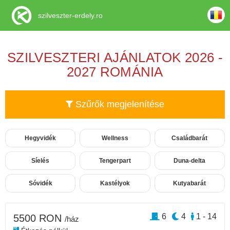
szilveszter-erdely.ro
SZILVESZTERI AJÁNLATOK 2026 -
2027 ROMÁNIA
Szűrők megjelenítése
Hegyvidék
Wellness
Családbarát
Síelés
Tengerpart
Duna-delta
Sóvidék
Kastélyok
Kutyabarát
6
4
1 - 14
5500 RON
/ház