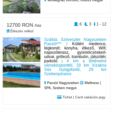
Vendégház Körösfő,
Kolozs megye
6
3
1 - 12
12700 RON
/ház
Étkezés nélkül
Szállás Szilveszter Nagyszeben
Panzió*** |
Kültéri medence,
légkondi; konyha, étkező, Wifi;
napozóterasz, gyümölcsöskert-
udvar, grillező, trambulin, játszótér,
parkoló
| 4 km a történelmi
városközponttól, 19 km Vizakna
Sós Gyógyfürdő, 29 km
Szebenjuharos
Panzió Nagyszeben
Wellness |
SPA, Szeben megye
Tichet | Card vakációs jegy