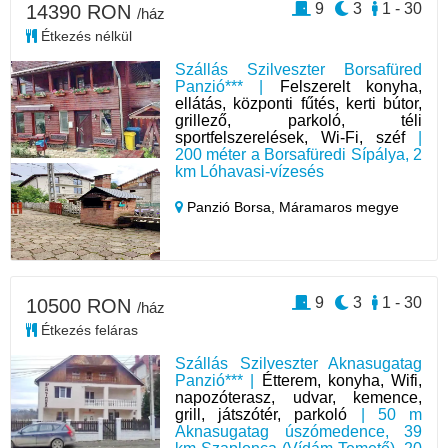
9
3
1 - 30
14390 RON
/ház
Étkezés nélkül
Szállás Szilveszter Borsafüred
Panzió*** |
Felszerelt konyha,
ellátás, központi fűtés, kerti bútor,
grillező, parkoló, téli
sportfelszerelések, Wi-Fi, széf
|
200 méter a Borsafüredi Sípálya, 2
km Lóhavasi-vízesés
Panzió Borsa,
Máramaros megye
9
3
1 - 30
10500 RON
/ház
Étkezés feláras
Szállás Szilveszter Aknasugatag
Panzió*** |
Étterem, konyha, Wifi,
napozóterasz, udvar, kemence,
grill, játszótér, parkoló
| 50 m
Aknasugatag úszómedence, 39