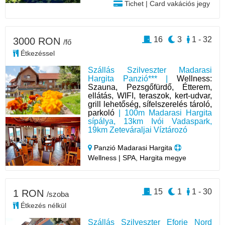
Tichet | Card vakációs jegy
16
3
1 - 32
3000 RON
/fő
Étkezéssel
Szállás Szilveszter Madarasi
Hargita Panzió*** |
Wellness:
Szauna, Pezsgőfürdő, Étterem,
ellátás, WIFI, teraszok, kert-udvar,
grill lehetőség, sífelszerelés tároló,
parkoló
| 100m Madarasi Hargita
sípálya, 13km Ivói Vadaspark,
19km Zeteváraljai Víztározó
Panzió Madarasi Hargita
Wellness | SPA, Hargita megye
15
1
1 - 30
1 RON
/szoba
Étkezés nélkül
Szállás Szilveszter Eforie Nord