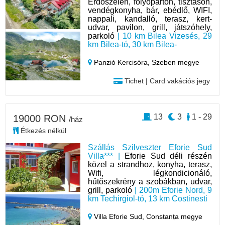
Erdőszélen, folyóparton, tisztáson,
vendégkonyha, bár, ebédlő, WIFI,
nappali, kandalló, terasz, kert-
udvar, pavilon, grill, játszóhely,
parkoló
| 10 km Bilea Vizesés, 29
km Bilea-tó, 30 km Bilea-
Panzió Kercisóra,
Szeben megye
Tichet | Card vakációs jegy
13
3
1 - 29
19000 RON
/ház
Étkezés nélkül
Szállás Szilveszter Eforie Sud
Villa*** |
Eforie Sud déli részén
közel a strandhoz, konyha, terasz,
Wifi, légkondicionáló,
hűtőszekrény a szobákban, udvar,
grill, parkoló
| 200m Eforie Nord, 9
km Techirgiol-tó, 13 km Costinesti
Villa Eforie Sud,
Constanța megye