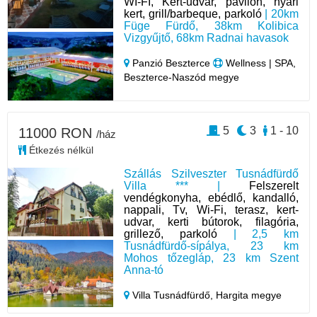
WI-FI, Kert-udvar, pavilon, nyári
kert, grill/barbeque, parkoló
| 20km
Füge Fürdő, 38km Kolibica
Vizgyűjtő, 68km Radnai havasok
Panzió Beszterce
Wellness | SPA,
Beszterce-Naszód megye
5
3
1 - 10
11000 RON
/ház
Étkezés nélkül
Szállás Szilveszter Tusnádfürdő
Villa *** |
Felszerelt
vendégkonyha, ebédlő, kandalló,
nappali, Tv, Wi-Fi, terasz, kert-
udvar, kerti bútorok, filagória,
grillező, parkoló
| 2,5 km
Tusnádfürdő-sípálya, 23 km
Mohos tőzegláp, 23 km Szent
Anna-tó
Villa Tusnádfürdő,
Hargita megye