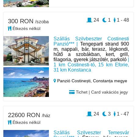
24
1
1 - 48
300 RON
/szoba
Étkezés nélkül
Szállás Szilvbeszter Costinesti
Panzió*** |
Tengeparti strand 900
m, nappali, bár, terasz, légkondi,
hűtő a szobákban, kert, grill,
filagoria, gyerek játszótér, parkoló
|
1 km Costinesti-tó, 15 km Eforie,
31 km Konstanca
Panzió Costinești,
Constanța megye
Tichet | Card vakációs jegy
24
3
1 - 47
22600 RON
/ház
Étkezés nélkül
Szállás Szilveszter Temesvár