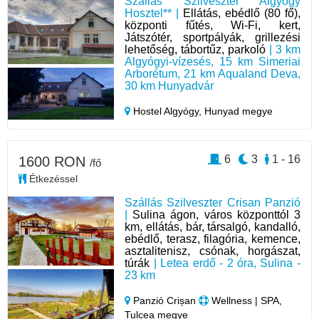
Szállás Szilveszter Algyógy
Hosztel** |
Ellátás, ebédlő (80 fő),
központi fűtés, Wi-Fi, kert,
Játszótér, sportpályák, grillezési
lehetőség, tábortűz, parkoló
| 3 km
Algyógyi-vízesés, 15 km Simeriai
Arborétum, 21 km Aqualand Deva,
30 km Hunyadvár
Hostel Algyógy,
Hunyad megye
6
3
1 - 16
1600 RON
/fő
Étkezéssel
Szállás Szilveszter Crisan Panzió
|
Sulina ágon, város központtól 3
km, ellátás, bár, társalgó, kandalló,
ebédlő, terasz, filagória, kemence,
asztalitenisz, csónak, horgászat,
túrák
| Letea erdő - 2 óra, Sulina -
23 km
Panzió Crișan
Wellness | SPA,
Tulcea megye