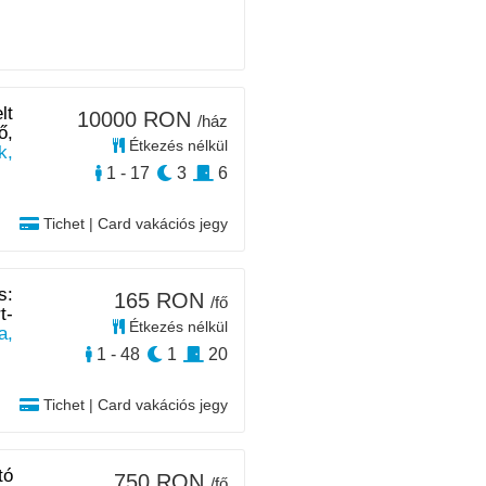
lt
10000 RON
/ház
ő,
Étkezés nélkül
k,
1 - 17
3
6
Tichet | Card vakációs jegy
s:
165 RON
/fő
t-
Étkezés nélkül
a,
1 - 48
1
20
Tichet | Card vakációs jegy
tó
750 RON
/fő