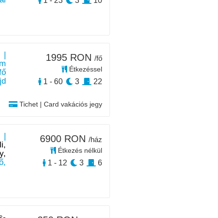
1 - 23
3
10
 |
1995 RON
/fő
m
Étkezéssel
fő
jd
1 - 60
3
22
Tichet | Card vakációs jegy
 |
6900 RON
/ház
i,
Étkezés nélkül
y,
ő,
1 - 12
3
6
s-