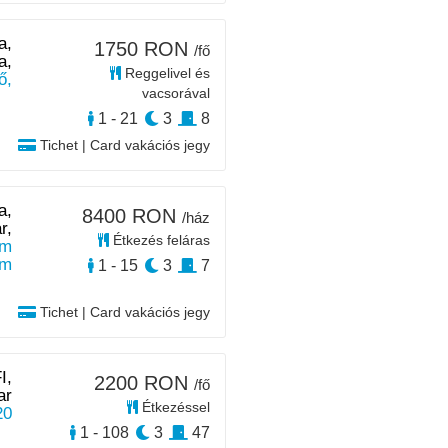
a,
1750 RON
/fő
a,
Reggelivel és
ő,
vacsorával
1 - 21
3
8
Tichet | Card vakációs jegy
a,
8400 RON
/ház
r,
Étkezés feláras
 m
km
1 - 15
3
7
Tichet | Card vakációs jegy
I,
2200 RON
/fő
ar
Étkezéssel
20
1 - 108
3
47