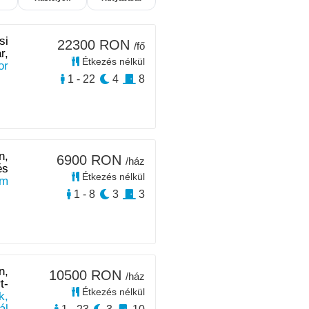
si
22300 RON
/fő
r,
Étkezés nélkül
or
1 - 22
4
8
n,
6900 RON
/ház
és
Étkezés nélkül
km
1 - 8
3
3
n,
10500 RON
/ház
t-
Étkezés nélkül
k,
ál