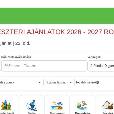
ESZTERI AJÁNLATOK 2026 - 2027 R
jánlat | 22. old.
Dátumok kiválasztása
Vendégek
Érkezés
—
Távozás
2 felnőtt, 0 gye
átás típusa
Szállás típusa
További szűrők
saládbarát
Síelés
Tengerpart
Duna-delta
Sóvidék