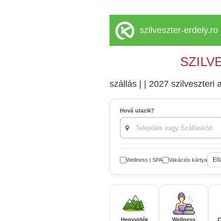
szilveszter-erdely.ro
SZILV
szállás | | 2027 szilveszteri a
Hová utazik?
Ell
Wellness | SPA
Vakációs kártya
Hegyvidék
Wellness
C