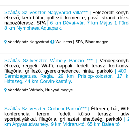
Szállás Szilveszter Nagyvárad Villa*** |
Felszerelt konyh
étkező, kerti bútor, grillező, kemence, privát strand, dézs
napozóterasz, SPA
| 6 km Dévai-vár, 7 km Május 1 Fürd
8 km Nymphaea Aquapark,
Vendégház Nagyvárad
Wellness | SPA, Bihar megye
Szállás Szilveszter Várhely Panzió *** |
Vendégkonyh
étkező, reggeli, Wi-Fi, nappali, fedett terasz, kert-udva
filagória, grillező, gyerekmedence, hinta, parkoló
| 400
Sarmizegetusa Regia, 29 km Prislop-kolostor, 17 
Hátszeg, 44 km Corvin-kastély.
Vendégház Várhely,
Hunyad megye
Szállás Szilveszter Corbeni Panzió*** |
Étterem, bár, WIF
konferencia terem, fedett külső terasz, udv
sportpályákkal, filagória, grillezési lehetőség, parkoló
| 
km Argyasudvarhely, 9 km Vidraru-tó, 65 km Balea tó