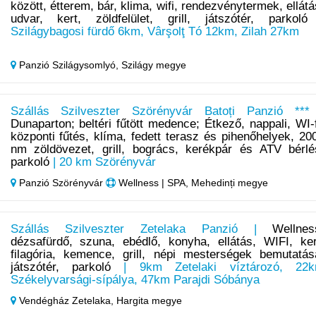
között, étterem, bár, klima, wifi, rendezvénytermek, ellátá
udvar, kert, zöldfelület, grill, játszótér, parkoló
Szilágybagosi fürdő 6km, Vârşolţ Tó 12km, Zilah 27km
Panzió Szilágysomlyó,
Szilágy megye
Szállás Szilveszter Szörényvár Batoți Panzió ***
Dunaparton; beltéri fűtött medence; Étkező, nappali, WI-f
központi fűtés, klíma, fedett terasz és pihenőhelyek, 20
nm zöldövezet, grill, bogrács, kerékpár és ATV bérlé
parkoló
| 20 km Szörényvár
Panzió Szörényvár
Wellness | SPA, Mehedinți megye
Szállás Szilveszter Zetelaka Panzió |
Wellnes
dézsafürdő, szuna, ebédlő, konyha, ellátás, WIFI, ker
filagória, kemence, grill, népi mesterségek bemutatás
játszótér, parkoló
| 9km Zetelaki víztározó, 22
Székelyvarsági-sípálya, 47km Parajdi Sóbánya
Vendégház Zetelaka,
Hargita megye