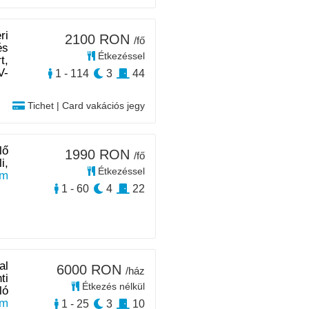
ri
2100 RON
/fő
és
Étkezéssel
t,
V-
1 - 114
3
44
Tichet | Card vakációs jegy
lő
1990 RON
/fő
i,
Étkezéssel
m
1 - 60
4
22
al
6000 RON
/ház
ti
Étkezés nélkül
ló
km
1 - 25
3
10