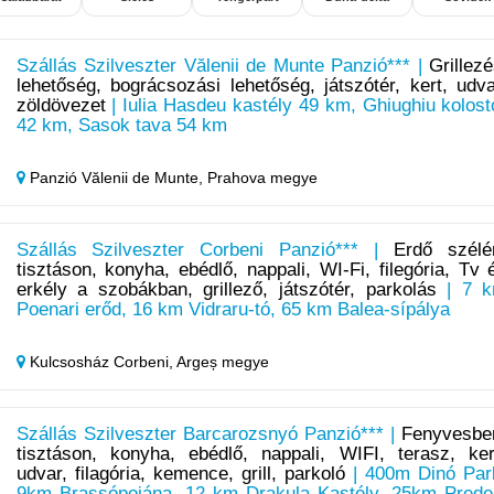
Szállás Szilveszter Vălenii de Munte Panzió*** |
Grillezé
lehetőség, bográcsozási lehetőség, játszótér, kert, udva
zöldövezet
| Iulia Hasdeu kastély 49 km, Ghiughiu kolost
42 km, Sasok tava 54 km
Panzió Vălenii de Munte,
Prahova megye
Szállás Szilveszter Corbeni Panzió*** |
Erdő szélé
tisztáson, konyha, ebédlő, nappali, WI-Fi, filegória, Tv 
erkély a szobákban, grillező, játszótér, parkolás
| 7 
Poenari erőd, 16 km Vidraru-tó, 65 km Balea-sípálya
Kulcsosház Corbeni,
Argeș megye
Szállás Szilveszter Barcarozsnyó Panzió*** |
Fenyvesbe
tisztáson, konyha, ebédlő, nappali, WIFI, terasz, ker
udvar, filagória, kemence, grill, parkoló
| 400m Dinó Par
9km Brassópojána, 12 km Drakula Kastély, 25km Prede