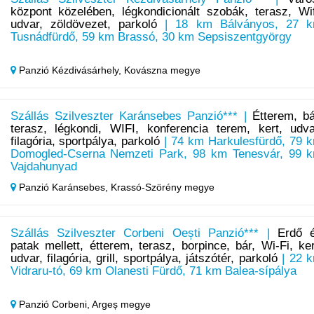
központ közelében, légkondicionált szobák, terasz, Wif
udvar, zöldövezet, parkoló
| 18 km Bálványos, 27 
Tusnádfürdő, 59 km Brassó, 30 km Sepsiszentgyörgy
Panzió Kézdivásárhely,
Kovászna megye
Szállás Szilveszter Karánsebes Panzió*** |
Étterem, bá
terasz, légkondi, WIFI, konferencia terem, kert, udva
filagória, sportpálya, parkoló
| 74 km Harkulesfürdő, 79 
Domogled-Cserna Nemzeti Park, 98 km Tenesvár, 99 
Vajdahunyad
Panzió Karánsebes,
Krassó-Szörény megye
Szállás Szilveszter Corbeni Oești Panzió*** |
Erdő 
patak mellett, étterem, terasz, borpince, bár, Wi-Fi, ker
udvar, filagória, grill, sportpálya, játszótér, parkoló
| 22 
Vidraru-tó, 69 km Olanesti Fürdő, 71 km Balea-sípálya
Panzió Corbeni,
Argeș megye