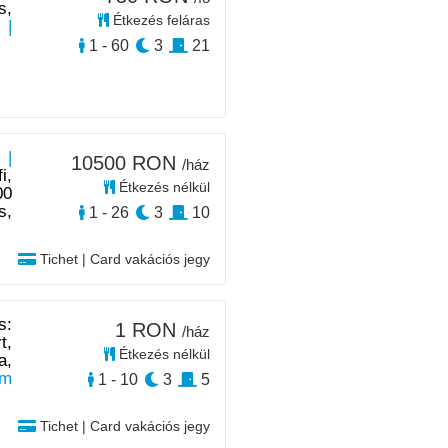
s,
Étkezés feláras
|
1 - 60
3
21
 |
10500 RON
/ház
i,
Étkezés nélkül
00
s,
1 - 26
3
10
Tichet | Card vakációs jegy
s:
1 RON
/ház
t,
Étkezés nélkül
a,
km
1 - 10
3
5
Tichet | Card vakációs jegy