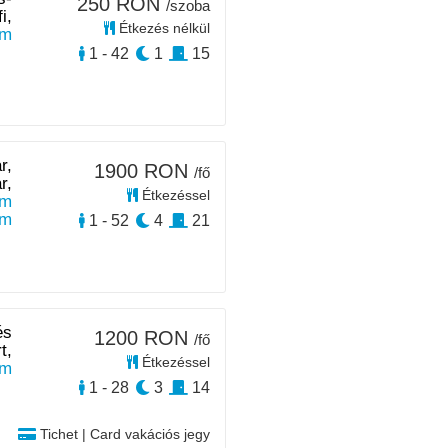
250 RON
/szoba
i,
Étkezés nélkül
km
1 - 42
1
15
r,
1900 RON
/fő
r,
Étkezéssel
km
km
1 - 52
4
21
és
1200 RON
/fő
t,
Étkezéssel
km
1 - 28
3
14
Tichet | Card vakációs jegy