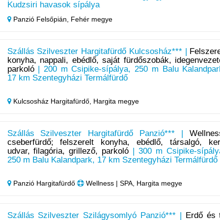
Kudzsiri havasok sípálya
Panzió Felsőpián,
Fehér megye
Szállás Szilveszter Hargitafürdő Kulcsosház*** |
Felszere
konyha, nappali, ebédlő, saját fürdőszobák, idegenvezet
parkoló
| 200 m Csipike-sípálya, 250 m Balu Kalandpar
17 km Szentegyházi Termálfürdő
Kulcsosház Hargitafürdő,
Hargita megye
Szállás Szilveszter Hargitafürdő Panzió*** |
Wellnes
cseberfürdő; felszerelt konyha, ebédlő, társalgó, ker
udvar, filagória, grillező, parkoló
| 300 m Csipike-sípály
250 m Balu Kalandpark, 17 km Szentegyházi Termálfürdő
Panzió Hargitafürdő
Wellness | SPA, Hargita megye
Szállás Szilveszter Szilágysomlyó Panzió*** |
Erdő és 