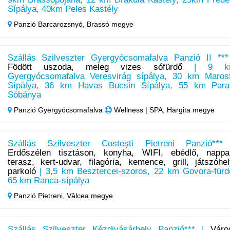
Sípálya, 40km Peles Kastély
Panzió Barcarozsnyó,
Brassó megye
Szállás Szilveszter Gyergyócsomafalva Panzió II ***
Födött uszoda, meleg vizes sófürdő
| 9 k
Gyergyócsomafalva Veresvirág sípálya, 30 km Maros
Sípálya, 36 km Havas Bucsin Sípálya, 55 km Para
Sóbánya
Panzió Gyergyócsomafalva
Wellness | SPA, Hargita megye
Szállás Szilveszter Costești Pietreni Panzió***
Erdőszélen tisztáson, konyha, WIFI, ebédlő, nappal
terasz, kert-udvar, filagória, kemence, grill, játszóhel
parkoló
| 3,5 km Besztercei-szoros, 22 km Govora-fürd
65 km Ranca-sípálya
Panzió Pietreni,
Vâlcea megye
Szállás Szilveszter Kézdivásárhely Panzió*** |
Váro