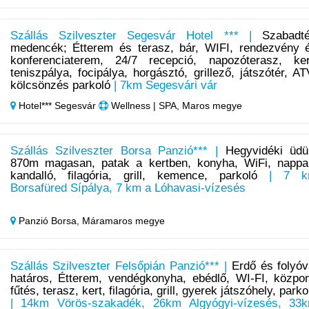
Szállás Szilveszter Segesvár Hotel *** |
Szabadté
medencék; Étterem és terasz, bár, WIFI, rendezvény 
konferenciaterem, 24/7 recepció, napozóterasz, ker
teniszpálya, focipálya, horgásztó, grillező, játszótér, AT
kölcsönzés parkoló
| 7km Segesvári vár
Hotel*** Segesvár
Wellness | SPA, Maros megye
Szállás Szilveszter Borsa Panzió*** |
Hegyvidéki üdü
870m magasan, patak a kertben, konyha, WiFi, nappal
kandalló, filagória, grill, kemence, parkoló
| 7 k
Borsafüred Sípálya, 7 km a Lóhavasi-vízesés
Panzió Borsa,
Máramaros megye
Szállás Szilveszter Felsőpián Panzió*** |
Erdő és folyóv
határos, Étterem, vendégkonyha, ebédlő, WI-FI, közpon
fűtés, terasz, kert, filagória, grill, gyerek játszóhely, parko
| 14km Vörös-szakadék, 26km Algyógyi-vízesés, 33