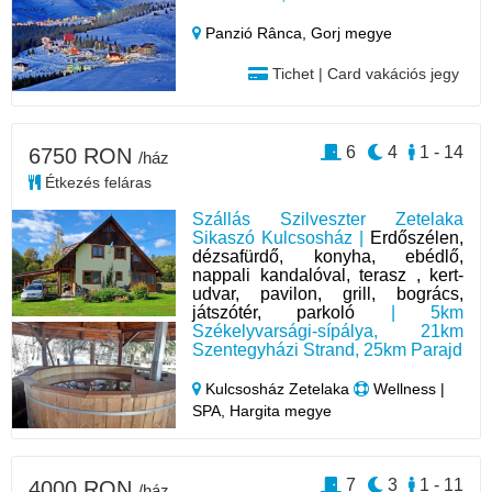
Panzió Rânca,
Gorj megye
Tichet | Card vakációs jegy
6
4
1 - 14
6750 RON
/ház
Étkezés feláras
Szállás Szilveszter Zetelaka
Sikaszó Kulcsosház |
Erdőszélen,
dézsafürdő, konyha, ebédlő,
nappali kandalóval, terasz , kert-
udvar, pavilon, grill, bogrács,
játszótér, parkoló
| 5km
Székelyvarsági-sípálya, 21km
Szentegyházi Strand, 25km Parajd
Kulcsosház Zetelaka
Wellness |
SPA, Hargita megye
7
3
1 - 11
4000 RON
/ház