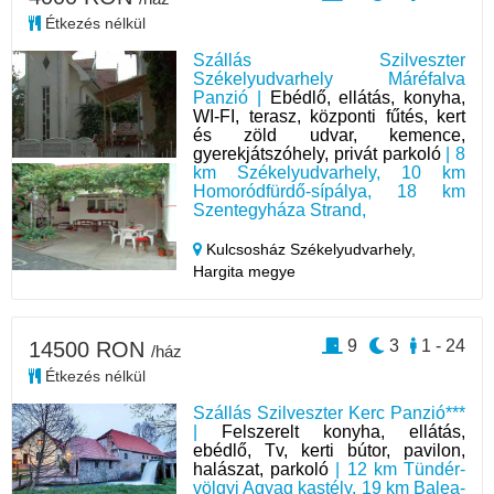
Étkezés nélkül
Szállás Szilveszter
Székelyudvarhely Máréfalva
Panzió |
Ebédlő, ellátás, konyha,
WI-FI, terasz, központi fűtés, kert
és zöld udvar, kemence,
gyerekjátszóhely, privát parkoló
| 8
km Székelyudvarhely, 10 km
Homoródfürdő-sípálya, 18 km
Szentegyháza Strand,
Kulcsosház Székelyudvarhely,
Hargita megye
9
3
1 - 24
14500 RON
/ház
Étkezés nélkül
Szállás Szilveszter Kerc Panzió***
|
Felszerelt konyha, ellátás,
ebédlő, Tv, kerti bútor, pavilon,
halászat, parkoló
| 12 km Tündér-
völgyi Agyag kastély, 19 km Balea-