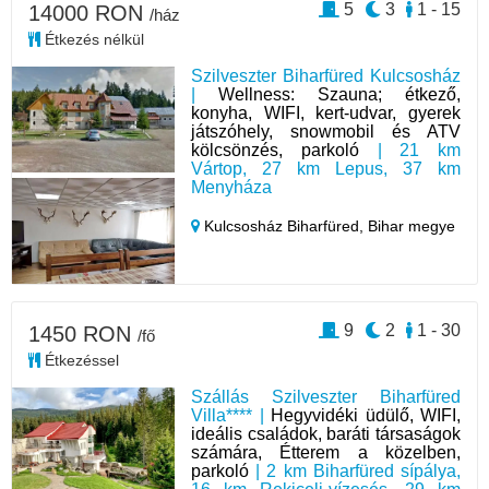
5
3
1 - 15
14000 RON
/ház
Étkezés nélkül
Szilveszter Biharfüred Kulcsosház
|
Wellness: Szauna; étkező,
konyha, WIFI, kert-udvar, gyerek
játszóhely, snowmobil és ATV
kölcsönzés, parkoló
| 21 km
Vártop, 27 km Lepus, 37 km
Menyháza
Kulcsosház Biharfüred,
Bihar megye
9
2
1 - 30
1450 RON
/fő
Étkezéssel
Szállás Szilveszter Biharfüred
Villa**** |
Hegyvidéki üdülő, WIFI,
ideális családok, baráti társaságok
számára, Étterem a közelben,
parkoló
| 2 km Biharfüred sípálya,