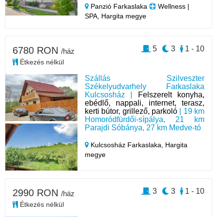
Panzió Farkaslaka
Wellness |
SPA, Hargita megye
5
3
1 - 10
6780 RON
/ház
Étkezés nélkül
Szállás Szilveszter
Székelyudvarhely Farkaslaka
Kulcsosház |
Felszerelt konyha,
ebédlő, nappali, internet, terasz,
kerti bútor, grillező, parkoló
| 19 km
Homoródfürdői-sípálya, 21 km
Parajdi Sóbánya, 27 km Medve-tó
Kulcsosház Farkaslaka,
Hargita
megye
3
3
1 - 10
2990 RON
/ház
Étkezés nélkül