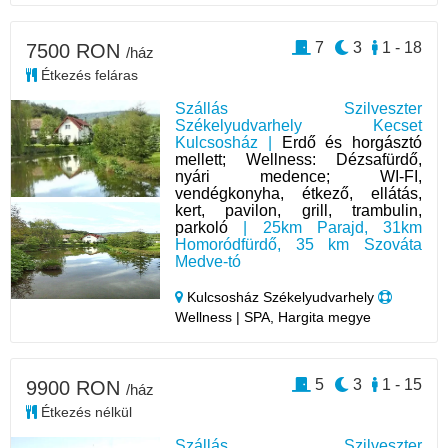
7
3
1 - 18
7500 RON
/ház
Étkezés feláras
Szállás Szilveszter
Székelyudvarhely Kecset
Kulcsosház |
Erdő és horgásztó
mellett; Wellness: Dézsafürdő,
nyári medence; WI-FI,
vendégkonyha, étkező, ellátás,
kert, pavilon, grill, trambulin,
parkoló
| 25km Parajd, 31km
Homoródfürdő, 35 km Szováta
Medve-tó
Kulcsosház Székelyudvarhely
Wellness | SPA, Hargita megye
5
3
1 - 15
9900 RON
/ház
Étkezés nélkül
Szállás Szilveszter