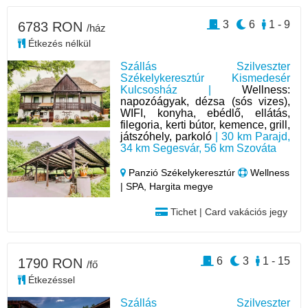
3
6
1 - 9
6783 RON
/ház
Étkezés nélkül
Szállás Szilveszter
Székelykeresztúr Kismedesér
Kulcsosház |
Wellness:
napozóágyak, dézsa (sós vizes),
WIFI, konyha, ebédlő, ellátás,
filegoria, kerti bútor, kemence, grill,
játszóhely, parkoló
| 30 km Parajd,
34 km Segesvár, 56 km Szováta
Panzió Székelykeresztúr
Wellness
| SPA, Hargita megye
Tichet | Card vakációs jegy
6
3
1 - 15
1790 RON
/fő
Étkezéssel
Szállás Szilveszter