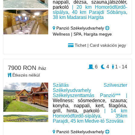
nappali, dézsa, szauna,játszótér,
parkoló
| 20 km Homoródfürdő-
sípálya, 40 km Parajdi Sóbánya,
38 km Madarasi Hargita
Panzió Székelyudvarhely
Wellness | SPA, Hargita megye
Tichet | Card vakációs jegy
6
4
1 - 14
7900 RON
/ház
Étkezés nélkül
Szállás Szilveszter
Székelyudvarhely
Székelyszenttamás Panzió*** |
Wellness: sósmedence, szauna;
konyha, nappali, kert, filagória,
grill, hinta, parkoló
| 14 km
Homoródfürdő-sípálya, 35km
Parajdi, 45 km Medve-tó Szováta
Panzió Székelyudvarhely