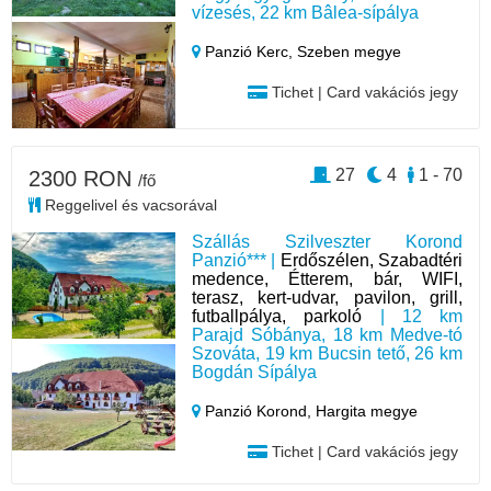
vízesés, 22 km Bâlea-sípálya
Panzió Kerc,
Szeben megye
Tichet | Card vakációs jegy
27
4
1 - 70
2300 RON
/fő
Reggelivel és vacsorával
Szállás Szilveszter Korond
Panzió*** |
Erdőszélen, Szabadtéri
medence, Étterem, bár, WIFI,
terasz, kert-udvar, pavilon, grill,
futballpálya, parkoló
| 12 km
Parajd Sóbánya, 18 km Medve-tó
Szováta, 19 km Bucsin tető, 26 km
Bogdán Sípálya
Panzió Korond,
Hargita megye
Tichet | Card vakációs jegy