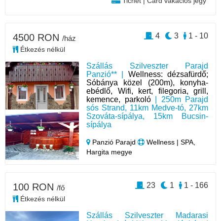
Tichet | Card vakációs jegy
4
3
1 - 10
4500 RON
/ház
Étkezés nélkül
Szállás Szilveszter Parajd
Panzió** |
Wellness: dézsafürdő;
Sóbánya közel (200m), konyha-
ebédlő, Wifi, kert, filegoria, grill,
kemence, parkoló
| 250m Parajd
sós Strand, 11km Medve-tó, 27km
Szováta-sípálya, 15km Bucsin-
sípálya
Panzió Parajd
Wellness | SPA,
Hargita megye
23
1
1 - 166
100 RON
/fő
Étkezés nélkül
Szállás Szilveszter Madarasi