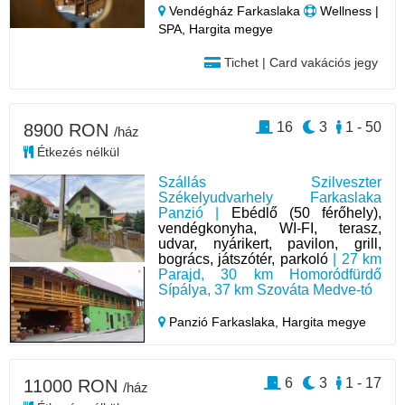
Vendégház Farkaslaka
Wellness |
SPA, Hargita megye
Tichet | Card vakációs jegy
16
3
1 - 50
8900 RON
/ház
Étkezés nélkül
Szállás Szilveszter
Székelyudvarhely Farkaslaka
Panzió |
Ebédlő (50 férőhely),
vendégkonyha, WI-FI, terasz,
udvar, nyárikert, pavilon, grill,
bogrács, játszótér, parkoló
| 27 km
Parajd, 30 km Homoródfürdő
Sípálya, 37 km Szováta Medve-tó
Panzió Farkaslaka,
Hargita megye
6
3
1 - 17
11000 RON
/ház