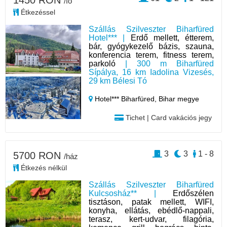
/fő
Étkezéssel
Szállás Szilveszter Biharfüred
Hotel*** |
Erdő mellett, étterem,
bár, gyógykezelő bázis, szauna,
konferencia terem, fitness terem,
parkoló
| 300 m Biharfüred
Sípálya, 16 km Iadolina Vizesés,
29 km Bélesi Tó
Hotel*** Biharfüred,
Bihar megye
Tichet | Card vakációs jegy
3
3
1 - 8
5700 RON
/ház
Étkezés nélkül
Szállás Szilveszter Biharfüred
Kulcsosház** |
Erdőszélen
tisztáson, patak mellett, WIFI,
konyha, ellátás, ebédlő-nappali,
terasz, kert-udvar, filagória,