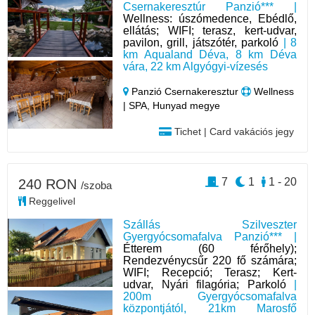
Csernakeresztúr Panzió*** |
Wellness: úszómedence, Ebédlő,
ellátás; WIFI; terasz, kert-udvar,
pavilon, grill, játszótér, parkoló
| 8
km Aqualand Déva, 8 km Déva
vára, 22 km Algyógyi-vízesés
Panzió Csernakeresztur
Wellness
| SPA, Hunyad megye
Tichet | Card vakációs jegy
7
1
1 - 20
240 RON
/szoba
Reggelivel
Szállás Szilveszter
Gyergyócsomafalva Panzió*** |
Étterem (60 férőhely);
Rendezvénycsűr 220 fő számára;
WIFI; Recepció; Terasz; Kert-
udvar, Nyári filagória; Parkoló
|
200m Gyergyócsomafalva
központjától, 21km Marosfő