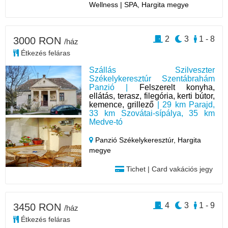
Wellness | SPA, Hargita megye
2
3
1 - 8
3000 RON
/ház
Étkezés feláras
Szállás Szilveszter
Székelykeresztúr Szentábrahám
Panzió |
Felszerelt konyha,
ellátás, terasz, filegória, kerti bútor,
kemence, grillező
| 29 km Parajd,
33 km Szovátai-sípálya, 35 km
Medve-tó
Panzió Székelykeresztúr,
Hargita
megye
Tichet | Card vakációs jegy
4
3
1 - 9
3450 RON
/ház
Étkezés feláras