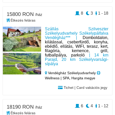
8
3
1 - 18
15800 RON
/ház
Étkezés feláras
Szállás Szilveszter
Székelyudvarhely Székelypálfalva
Vendégház*** |
Domboldalon,
kilátással, cseberfürdő, konyha,
ebédlő, ellátás, WIFI, terasz, kert,
filagória, kemence, grill,
futballpálya, parkoló
| 14 km
Parajd, 20 km Székelyvarsági-
sípálya
Vendégház Székelyudvarhely
Wellness | SPA, Hargita megye
Tichet | Card vakációs jegy
6
4
1 - 12
18190 RON
/ház
Étkezés feláras