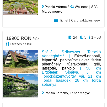
Panzió Vármező
Wellness | SPA,
Maros megye
Tichet | Card vakációs jegy
24
3
1 - 58
19900 RON
/ház
Étkezés nélkül
Szállás Szilveszter Torockó
Vendégház** |
Étkező-nappali,
félpanzió, parkosított udvar, fedett
pihenőhely, tűzrakóhely, grill,
játszótér, parkoló
| 50 km
Erdőfelek Sípálya, 8 km
Torockószentgyörgy vár, 21 km
Tordai hasadék, 28 km Torda
sóbánya
Panzió Torockó,
Fehér megye