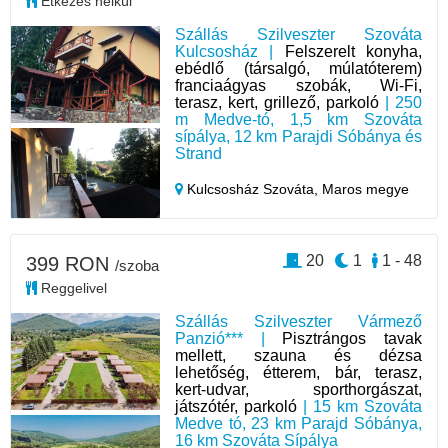
Étkezés nélkül
Szállás Szilveszter Szováta
Kulcsosház |
Felszerelt konyha,
ebédlő (társalgó, múlatóterem)
franciaágyas szobák, Wi-Fi,
terasz, kert, grillező, parkoló
| 250
m Medve-tó, 1,5 km Szováta
sípálya, 12 km Parajdi Sóbánya és
Strand
Kulcsosház Szováta,
Maros megye
20
1
1 - 48
399 RON
/szoba
Reggelivel
Szállás Szilveszter Vármező
Panzió*** |
Pisztrángos tavak
mellett, szauna és dézsa
lehetőség, étterem, bár, terasz,
kert-udvar, sporthorgászat,
játszótér, parkoló
| 15 km Szováta
Medve tó, 23 km Parajd Sóbánya,
16 km Szováta Sípálya