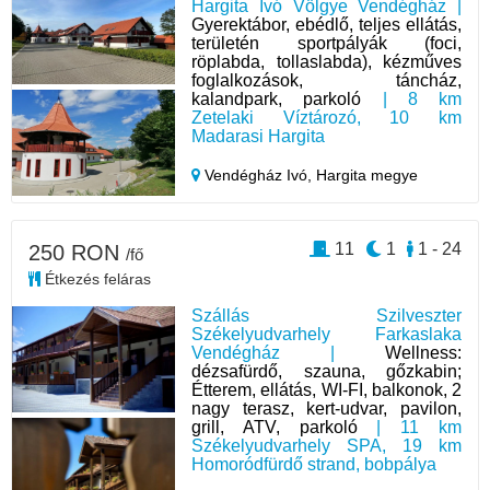
Hargita Ivó Völgye Vendégház |
Gyerektábor, ebédlő, teljes ellátás,
területén sportpályák (foci,
röplabda, tollaslabda), kézműves
foglalkozások, táncház,
kalandpark, parkoló
| 8 km
Zetelaki Víztározó, 10 km
Madarasi Hargita
Vendégház Ivó,
Hargita megye
11
1
1 - 24
250 RON
/fő
Étkezés feláras
Szállás Szilveszter
Székelyudvarhely Farkaslaka
Vendégház |
Wellness:
dézsafürdő, szauna, gőzkabin;
Étterem, ellátás, WI-FI, balkonok, 2
nagy terasz, kert-udvar, pavilon,
grill, ATV, parkoló
| 11 km
Székelyudvarhely SPA, 19 km
Homoródfürdő strand, bobpálya