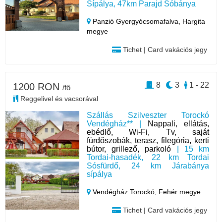
Sípálya, 47km Parajd Sóbánya
Panzió Gyergyócsomafalva,
Hargita
megye
Tichet | Card vakációs jegy
8
3
1 - 22
1200 RON
/fő
Reggelivel és vacsorával
Szállás Szilveszter Torockó
Vendégház** |
Nappali, ellátás,
ebédlő, Wi-Fi, Tv, saját
fürdőszobák, terasz, filegória, kerti
bútor, grillező, parkoló
| 15 km
Tordai-hasadék, 22 km Tordai
Sósfürdő, 24 km Járabánya
sípálya
Vendégház Torockó,
Fehér megye
Tichet | Card vakációs jegy