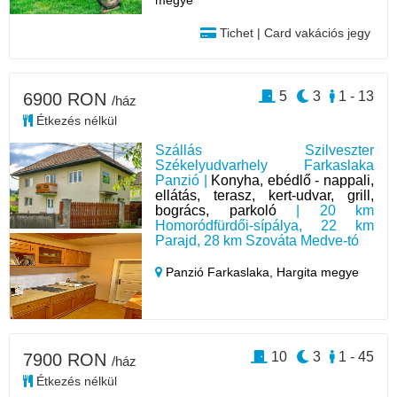
Tichet | Card vakációs jegy
5
3
1 - 13
6900 RON
/ház
Étkezés nélkül
Szállás Szilveszter
Székelyudvarhely Farkaslaka
Panzió |
Konyha, ebédlő - nappali,
ellátás, terasz, kert-udvar, grill,
bogrács, parkoló
| 20 km
Homoródfürdői-sípálya, 22 km
Parajd, 28 km Szováta Medve-tó
Panzió Farkaslaka,
Hargita megye
10
3
1 - 45
7900 RON
/ház
Étkezés nélkül