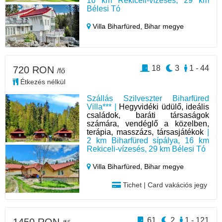
16 km Rekiceli-vízesés, 29 km
Bélesi Tó
Villa Biharfüred,
Bihar megye
18
3
1 - 44
720 RON
/fő
Étkezés nélkül
Szállás Szilveszter Biharfüred
Villa*** |
Hegyvidéki üdülő, ideális
családok, baráti társaságok
számára, vendéglő a közelben,
terápia, masszázs, társasjátékok
|
2 km Biharfüred sípálya, 16 km
Rekiceli-vízesés, 29 km Bélesi Tó
Villa Biharfüred,
Bihar megye
Tichet | Card vakációs jegy
61
2
1 - 121
1450 RON