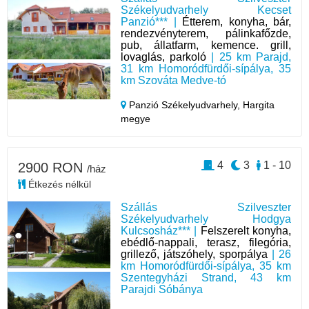
Székelyudvarhely Kecset
Panzió*** |
Étterem, konyha, bár,
rendezvényterem, pálinkafőzde,
pub, állatfarm, kemence. grill,
lovaglás, parkoló
| 25 km Parajd,
31 km Homoródfürdői-sípálya, 35
km Szováta Medve-tó
Panzió Székelyudvarhely,
Hargita
megye
4
3
1 - 10
2900 RON
/ház
Étkezés nélkül
Szállás Szilveszter
Székelyudvarhely Hodgya
Kulcsosház*** |
Felszerelt konyha,
ebédlő-nappali, terasz, filegória,
grillező, játszóhely, sporpálya
| 26
km Homoródfürdői-sípálya, 35 km
Szentegyházi Strand, 43 km
Parajdi Sóbánya