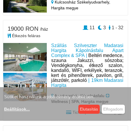
Kulcsosház Székelyudvarhely,
Hargita megye
11
3
1 - 32
19000 RON
/ház
Étkezés feláras
Szállás Szilveszter Madarasi
Hargita Kápolnásfalu Apart
Complex & SPA |
Beltéri medence,
szauna Jakuzzi, sószoba;
Vendégkonyha, étkező szalon,
kandalló, WIFI, erkélyek, teraszok,
kert és pihenőterek, pavilon, grill,
játszótér, parkoló
| 19km Madarasi
Hargita
Apartmanház Kápolnásfalu
Sütiket használunk a jobb élmény érdekében.
Wellness | SPA, Hargita megye
Beállítások
...
Elutasítás
Elfogadom
Tichet | Card vakációs jegy