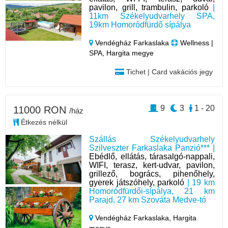
pavilon, grill, trambulin, parkoló
|
11km Székelyudvarhely SPA,
19km Homoródfürdő sípálya
Vendégház Farkaslaka
Wellness |
SPA, Hargita megye
Tichet | Card vakációs jegy
9
3
1 - 20
11000 RON
/ház
Étkezés nélkül
Szállás Székelyudvarhely
Szilveszter Farkaslaka Panzió*** |
Ebédlő, ellátás, tárasalgó-nappali,
WIFI, terasz, kert-udvar, pavilon,
grillező, bogrács, pihenőhely,
gyerek játszóhely, parkoló
| 19 km
Homoródfürdői-sípálya, 21 km
Parajd, 27 km Szováta Medve-tó
Vendégház Farkaslaka,
Hargita
megye