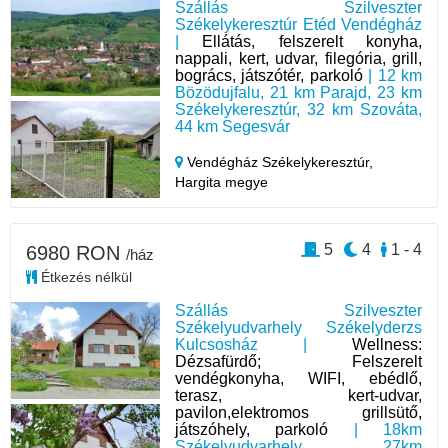
Szállás Szilveszter
Székelykeresztúr Etéd Vendégház
|
Ellátás, felszerelt konyha,
nappali, kert, udvar, filegória, grill,
bogrács, játszótér, parkoló
| 12 km
Bözödujfalu, 21 km Parajd, 23 km
Székelykeresztúr, 32 km Szováta,
44 km Segesvár
Vendégház Székelykeresztúr,
Hargita megye
5
4
1 - 4
6980 RON
/ház
Étkezés nélkül
Szállás Szilveszter
Székelyudvarhely Székelyderzs
Kulcsosház |
Wellness:
Dézsafürdő; Felszerelt
vendégkonyha, WIFI, ebédlő,
terasz, kert-udvar,
pavilon,elektromos grillsütő,
játszóhely, parkoló
| 18km
Székelyudvarhely, 27km