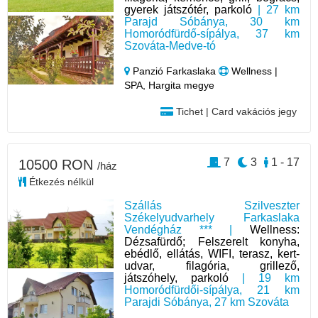
gyerek játszótér, parkoló
| 27 km
Parajd Sóbánya, 30 km
Homoródfürdő-sípálya, 37 km
Szováta-Medve-tó
Panzió Farkaslaka
Wellness |
SPA, Hargita megye
Tichet | Card vakációs jegy
7
3
1 - 17
10500 RON
/ház
Étkezés nélkül
Szállás Szilveszter
Székelyudvarhely Farkaslaka
Vendégház *** |
Wellness:
Dézsafürdő; Felszerelt konyha,
ebédlő, ellátás, WIFI, terasz, kert-
udvar, filagória, grillező,
játszóhely, parkoló
| 19 km
Homoródfürdői-sípálya, 21 km
Parajdi Sóbánya, 27 km Szováta