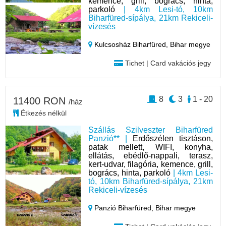
kemence, grill, bogrács, hinta,
parkoló
| 4km Lesi-tó, 10km
Biharfüred-sípálya, 21km Rekiceli-
vízesés
Kulcsosház Biharfüred,
Bihar megye
Tichet | Card vakációs jegy
8
3
1 - 20
11400 RON
/ház
Étkezés nélkül
Szállás Szilveszter Biharfüred
Panzió** |
Erdőszélen tisztáson,
patak mellett, WIFI, konyha,
ellátás, ebédlő-nappali, terasz,
kert-udvar, filagória, kemence, grill,
bogrács, hinta, parkoló
| 4km Lesi-
tó, 10km Biharfüred-sípálya, 21km
Rekiceli-vízesés
Panzió Biharfüred,
Bihar megye