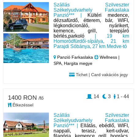
Szállás Szilveszter
Székelyudvarhely Farkaslaka
Panzió*** |
Kültéri medence,
dézsafürdő, étterem, bár, WIFI,
légkondicionáló, nyárikert,
kemence, grill, terepjáró
bérlés,parkoló
| 19 km
Homoródfürdői-sípálya, 21 km
Parajdi Sóbánya, 27 km Medve-tó
Panzió Farkaslaka
Wellness |
SPA, Hargita megye
Tichet | Card vakációs jegy
14
3
1 - 44
1400 RON
/fő
Étkezéssel
Szállás Szilveszter
Székelyudvarhely Farkaslaka
Panzió*** |
Ellátás, ebédlő, WIFI,
nappali, terasz, kert-udvar,
filagória, kemence, grill, bogrács,