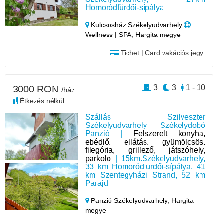
Homoródfürdői-sípálya
Kulcsosház Székelyudvarhely
Wellness | SPA, Hargita megye
Tichet | Card vakációs jegy
3
3
1 - 10
3000 RON
/ház
Étkezés nélkül
Szállás Szilveszter
Székelyudvarhely Székelydobó
Panzió |
Felszerelt konyha,
ebédlő, ellátás, gyümölcsös,
filegória, grillező, játszóhely,
parkoló
| 15km.Székelyudvarhely,
33 km Homoródfürdői-sípálya, 41
km Szentegyházi Strand, 52 km
Parajd
Panzió Székelyudvarhely,
Hargita
megye