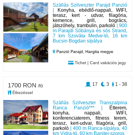
Szállás Szilveszter Parajd Panzió
|
Konyha, ebédlő-nappali, WIFI,
terasz, kert - udvar, filagória,
kemence, grill, bogrács,
játszóhely, trambulin, parkoló
| 900
m Parajdi Sóbánya és sós Strand,
7 km Szováta Medve-tó, 16 km
Bucsin Bogdan sípálya
Panzió Parajd,
Hargita megye
Tichet | Card vakációs jegy
17
3
1 - 38
1700 RON
/fő
Étkezéssel
Szállás Szilveszter Transzalpina
Ranca Panzió*** |
Étterem,
konyha, nappali, WIFI,
konferenciaterem, fitness terem,
terasz, kert-udvar, filagória, grill,
parkoló
| 400 m Ranca-sípálya, 40
km Vidra-tó, 60 km Banitei-szoros