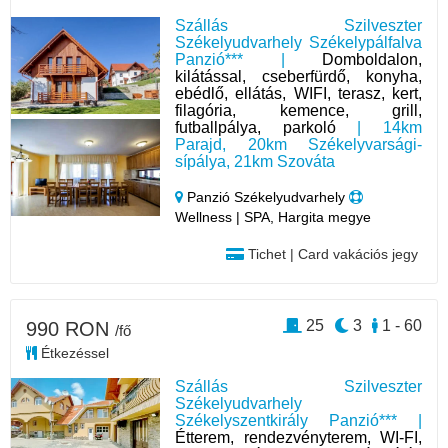
Szállás Szilveszter
Székelyudvarhely Székelypálfalva
Panzió*** |
Domboldalon,
kilátással, cseberfürdő, konyha,
ebédlő, ellátás, WIFI, terasz, kert,
filagória, kemence, grill,
futballpálya, parkoló
| 14km
Parajd, 20km Székelyvarsági-
sípálya, 21km Szováta
Panzió Székelyudvarhely
Wellness | SPA, Hargita megye
Tichet | Card vakációs jegy
25
3
1 - 60
990 RON
/fő
Étkezéssel
Szállás Szilveszter
Székelyudvarhely
Székelyszentkirály Panzió*** |
Étterem, rendezvényterem, WI-FI,