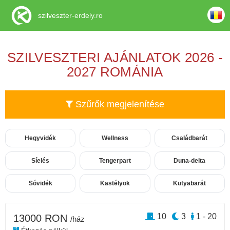
szilveszter-erdely.ro
SZILVESZTERI AJÁNLATOK 2026 -
2027 ROMÁNIA
Szűrők megjelenítése
Hegyvidék
Wellness
Családbarát
Síelés
Tengerpart
Duna-delta
Sóvidék
Kastélyok
Kutyabarát
10
3
1 - 20
13000 RON
/ház