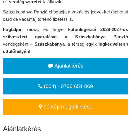
és
vendégszeretet
találkozik.
Szászkabánya Panzió elfogadja a vakációs jegyekkel (tichet și
card de vacanță) történő fizetést is.
Foglaljon most
, és tegye
különlegessé 2026-2027-os
szilveszteri nyaralását a Szászkabánya Panzió
vendégeként –
Szászkabánya
, a térség egyik
legkedveltebb
üdülőhelyén
!
Ajánlatkérés
(004) - 0736 651 069
Térkép megtekintése
Ajánlatkérés