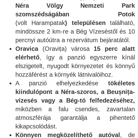
Néra Völgy Nemzeti Park
szomszédságában
Potok
(volt Harampatak
) településen
található,
mindössze 2 km-re a Bég Vízeséstől és 10
percnyi autóútra a rezervátum bejáratától.
Oravica
(Oravița) városa
15 perc alatt
elérhető
, így a panzió egyszerre kínál
elszigetelt, nyugodt környezetet és könnyű
hozzáférést a környék látnivalóihoz.
A panzió elhelyezkedése
tökéletes
kiindulópont a Néra-szoros, a Beușnița-
vízesés vagy a Bég-tó felfedezéséhez,
miközben a falu csendes, zavartalan
atmoszférája garantálja a pihentető
kikapcsolódást.
Könnyen megközelíthető autóval
, de