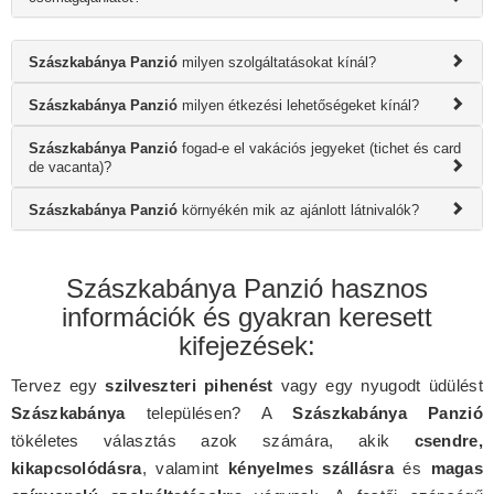
Szászkabánya Panzió
milyen szolgáltatásokat kínál?
Szászkabánya Panzió
milyen étkezési lehetőségeket kínál?
Szászkabánya Panzió
fogad-e el vakációs jegyeket (tichet és card
de vacanta)?
Szászkabánya Panzió
környékén mik az ajánlott látnivalók?
Szászkabánya Panzió hasznos
információk és gyakran keresett
kifejezések:
Tervez egy
szilveszteri pihenést
vagy egy nyugodt üdülést
Szászkabánya
településen? A
Szászkabánya Panzió
tökéletes választás azok számára, akik
csendre,
kikapcsolódásra
, valamint
kényelmes szállásra
és
magas