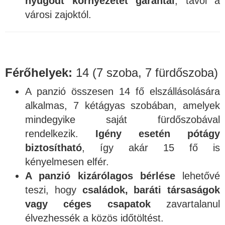
nyugodt környezetet garantál
, távol a
városi zajoktól.
Férőhelyek:
14 (7 szoba, 7 fürdőszoba)
A panzió összesen 14 fő elszállásolására
alkalmas, 7 kétágyas szobában, amelyek
mindegyike saját fürdőszobával
rendelkezik.
Igény esetén pótágy
biztosítható
, így akár 15 fő is
kényelmesen elfér.
A panzió kizárólagos bérlése
lehetővé
teszi, hogy
családok, baráti társaságok
vagy céges csapatok
zavartalanul
élvezhessék a közös időtöltést.