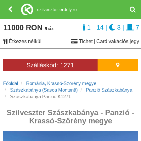
szilveszter-erdely.ro
11000 RON
1 - 14
|
3
|
7
/ház
Étkezés nélkül
Tichet | Card vakációs jegy
Szálláskód: 1271
Főoldal
Románia, Krassó-Szörény megye
Szászkabánya (Sasca Montană)
Panzió Szászkabánya
Szászkabánya Panzió K1271
Szilveszter Szászkabánya - Panzió -
Krassó-Szörény megye