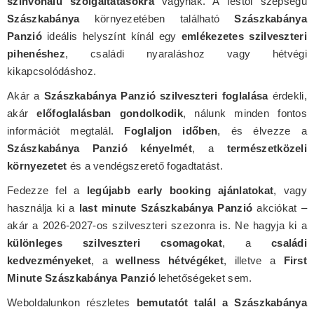
színvonalú szolgáltatásokra
vágynak. A festői szépségű
Szászkabánya
környezetében található
Szászkabánya
Panzió
ideális helyszínt kínál egy
emlékezetes szilveszteri
pihenéshez
, családi nyaraláshoz vagy hétvégi
kikapcsolódáshoz.
Akár a
Szászkabánya Panzió szilveszteri foglalása
érdekli,
akár
előfoglalásban gondolkodik
, nálunk minden fontos
információt megtalál.
Foglaljon időben
, és élvezze a
Szászkabánya Panzió kényelmét
, a
természetközeli
környezetet
és a vendégszerető fogadtatást.
Fedezze fel a
legújabb early booking ajánlatokat
, vagy
használja ki a
last minute Szászkabánya Panzió
akciókat –
akár a 2026-2027-os szilveszteri szezonra is. Ne hagyja ki a
különleges szilveszteri csomagokat
, a
családi
kedvezményeket
, a
wellness hétvégéket
, illetve a
First
Minute Szászkabánya Panzió
lehetőségeket sem.
Weboldalunkon részletes
bemutatót talál a Szászkabánya