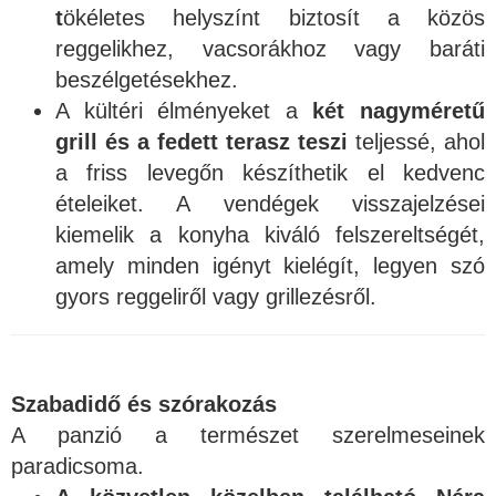
t
ökéletes helyszínt biztosít a közös
reggelikhez, vacsorákhoz vagy baráti
beszélgetésekhez.
A kültéri élményeket a
két nagyméretű
grill és a fedett terasz teszi
teljessé, ahol
a friss levegőn készíthetik el kedvenc
ételeiket. A vendégek visszajelzései
kiemelik a konyha kiváló felszereltségét,
amely minden igényt kielégít, legyen szó
gyors reggeliről vagy grillezésről.
Szabadidő és szórakozás
A panzió a természet szerelmeseinek
paradicsoma.