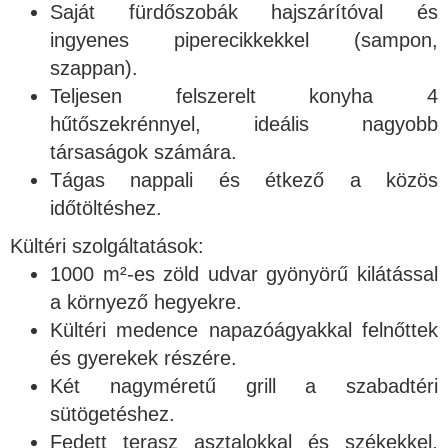
Saját fürdőszobák hajszárítóval és
ingyenes piperecikkekkel (sampon,
szappan).
Teljesen felszerelt konyha 4
hűtőszekrénnyel, ideális nagyobb
társaságok számára.
Tágas nappali és étkező a közös
időtöltéshez.
Kültéri szolgáltatások:
1000 m²-es zöld udvar gyönyörű kilátással
a környező hegyekre.
Kültéri medence napazóágyakkal felnőttek
és gyerekek részére.
Két nagyméretű grill a szabadtéri
sütögetéshez.
Fedett terasz asztalokkal és székekkel,