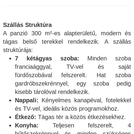
Szállás Struktúra
A panzió 300 m²-es alapterületű, modern és
tágas belső terekkel rendelkezik. A szállás
struktúrája:
7 kétágyas szoba:
Minden szoba
franciaággyal, TV-vel és saját
fürdőszobával felszerelt. Hat szoba
gardróbszekrénnyel, egy szoba pedig
kisebb tárolóval rendelkezik.
Nappali:
Kényelmes kanapéval, fotelekkel
és TV-vel, ideális közös programokhoz.
Étkező:
Tágas tér a közös étkezésekhez.
Konyha:
Teljesen felszerelt, 4
hűtőszekrénnyel és minden szükséges