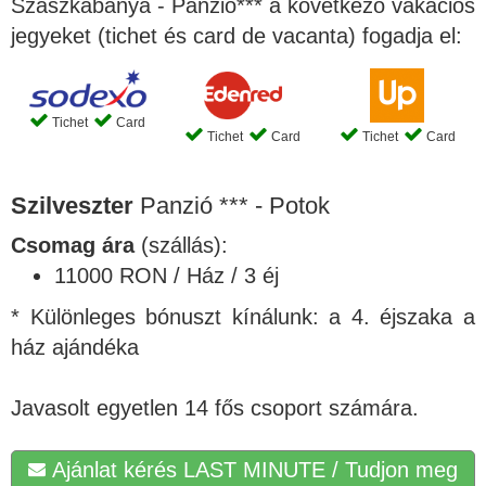
Szászkabánya - Panzió*** a következő vakációs
jegyeket (tichet és card de vacanta) fogadja el:
Tichet
Card
Tichet
Card
Tichet
Card
Szilveszter
Panzió *** - Potok
Csomag ára
(szállás):
11000 RON / Ház / 3 éj
* Különleges bónuszt kínálunk: a 4. éjszaka a
ház ajándéka
Javasolt egyetlen 14 fős csoport számára.
Ajánlat kérés LAST MINUTE / Tudjon meg