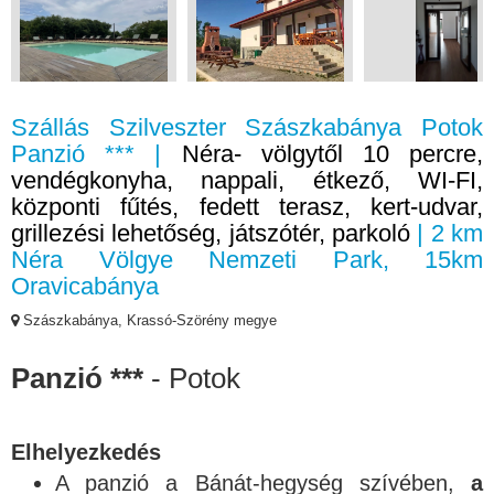
Szállás Szilveszter Szászkabánya Potok
Panzió *** |
Néra- völgytől 10 percre,
vendégkonyha, nappali, étkező, WI-FI,
központi fűtés, fedett terasz, kert-udvar,
grillezési lehetőség, játszótér, parkoló
| 2 km
Néra Völgye Nemzeti Park, 15km
Oravicabánya
Szászkabánya, Krassó-Szörény megye
Panzió ***
- Potok
Elhelyezkedés
A panzió a Bánát-hegység szívében,
a