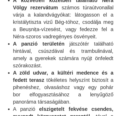
A közvetlen közelben található Néra
Völgy rezervátum
számos túraútvonallal
várja a kalandvágyókat: látogasson el a
kristálytiszta vizű Bég-tóhoz, csodálja meg
a Beușnița-vízesést, vagy fedezze fel a
Néra-szoros vadregényes ösvényeit.
A panzió területén
játszótér található
hintával, csúszdával és trambulinával,
amely a gyerekek számára nyújt önfeledt
szórakozást.
A zöld udvar, a kültéri medence és a
fedett terasz
tökéletes helyszínt biztosít a
pihenéshez, olvasáshoz vagy egy pohár
bor elfogyasztásához a lenyűgöző
panoráma társaságában.
A panzió
elszigetelt fekvése csendes,