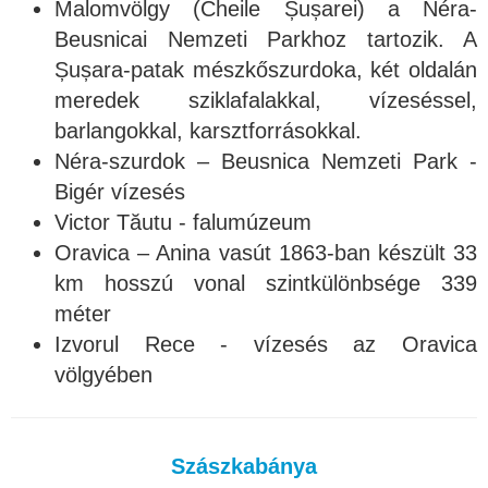
Malomvölgy (Cheile Șușarei) a Néra-
Beusnicai Nemzeti Parkhoz tartozik. A
Șușara-patak mészkőszurdoka, két oldalán
meredek sziklafalakkal, vízeséssel,
barlangokkal, karsztforrásokkal.
Néra-szurdok – Beusnica Nemzeti Park -
Bigér vízesés
Victor Tăutu - falumúzeum
Oravica – Anina vasút 1863-ban készült 33
km hosszú vonal szintkülönbsége 339
méter
Izvorul Rece - vízesés az Oravica
völgyében
Szászkabánya