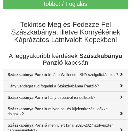
többet / Foglalás
Tekintse Meg és Fedezze Fel
Szászkabánya, illetve Környékének
Káprázatos Látnivalóit Képekben!
A leggyakoribb kérdések
Szászkabánya
Panzió
kapcsán
Szászkabánya Panzió
kínál-e Wellness | SPA szolgáltatásokat?
Hány vendéget tud fogadni a
Szászkabánya Panzió
?
Szászkabánya Panzió
hány szobával rendelkezik?
Szászkabánya Panzió
milyen be- és kijelentkezési időkkel
dolgozik?
Szászkabánya Panzió
mennyiért kínál 2026-2027 szilveszteri
csomagajánlatot?