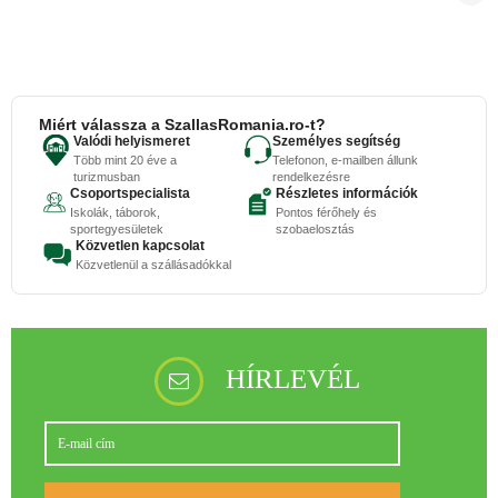
Miért válassza a SzallasRomania.ro-t?
Valódi helyismeret
Személyes segítség
Több mint 20 éve a
Telefonon, e-mailben állunk
turizmusban
rendelkezésre
Csoportspecialista
Részletes információk
Iskolák, táborok,
Pontos férőhely és
sportegyesületek
szobaelosztás
Közvetlen kapcsolat
Közvetlenül a szállásadókkal
HÍRLEVÉL