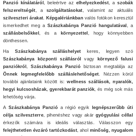
Panzió kínálatáról
, beleértve az
elhelyezkedést
, a
szobák
felszereltségét
, a
szolgáltatásokat
, valamint az aktuális
szilveszteri árakat
.
Képgalériánkban
valós fotókon keresztül
ismerkedhet meg a
Szászkabánya Panzió hangulatával
, a
szállásbelsőkkel
, és a
környezettel
, hogy könnyebben
dönthessen.
Ha
Szászkabánya szálláshelyet
keres, legyen szó
Szászkabánya központi szállásról
vagy
környező falusi
panziókról
,
Szászkabánya Panzió
biztosan megtalálja az
Önnek legmegfelelőbb szálláslehetőséget
. Nézzen körül
további ajánlataink között is:
wellness szállások, nyaralók,
hegyi kulcsosházak, gyerekbarát panziók
, és még sok más
lehetőség várja.
A
Szászkabánya Panzió
a régió egyik
legnépszerűbb úti
célja szilveszterre
, pihenéshez vagy akár
gyógyulási céllal
érkezők számára is ideális választás. Válasszon egy
felejthetetlen évzáró tartózkodást
, ahol
minőség, nyugalom