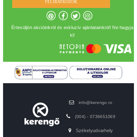
FELIRATKOZOK
Értesüljön akcióinkról és exkluzív ajánlatainkról! Ne hagyja
ki!
info@kerengo.ro
(004) - 0736651069
Székelyudvarhely