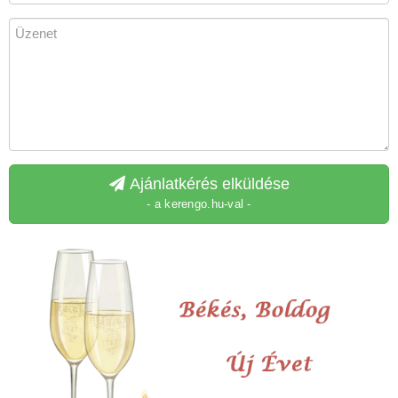
Ajánlatkérés elküldése
- a kerengo.hu-val -