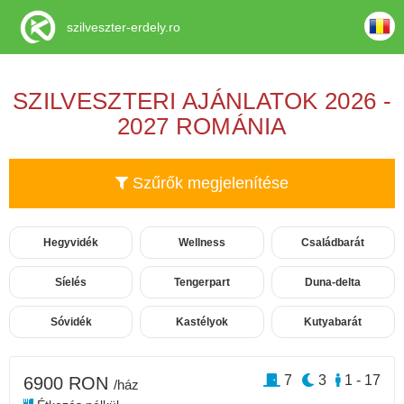
szilveszter-erdely.ro
SZILVESZTERI AJÁNLATOK 2026 -
2027 ROMÁNIA
Szűrők megjelenítése
Hegyvidék
Wellness
Családbarát
Síelés
Tengerpart
Duna-delta
Sóvidék
Kastélyok
Kutyabarát
7
3
1 - 17
6900 RON
/ház