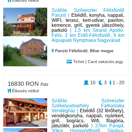
Étkezés nélkül
Szállás Szilveszter Félixfürdő
Panzió |
Ebédlő, konyha, nappali,
WIFI, terasz, kert-udvar, pavilon,
kemence, grill, gyerek játszóhely,
parkoló
| 1,5 km Strand Apollo-
Felix, 2 km Erdő-Félixfürdő, 9 km
Aquapark Nymphaea Nagyvárad
Panzió Félixfürdő,
Bihar megye
Tichet | Card vakációs jegy
10
3
1 - 20
16830 RON
/ház
Étkezés nélkül
Szállás Szilveszter
Székelyudvarhely Farkaslaka
Vendégház |
Ebédlő (32 férőhely),
vendégkonyha, nappali, nyárikert,
grill, bogrács, Wifi, filagória,
játszótér, parkoló
| 27km Parajd,
30km Homoródfürdő Sípálya,