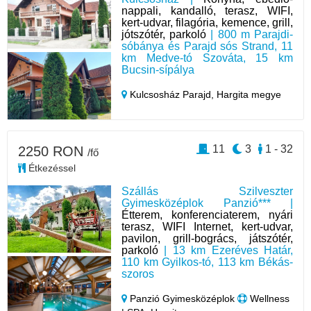
nappali, kandalló, terasz, WIFI,
kert-udvar, filagória, kemence, grill,
jótszótér, parkoló
| 800 m Parajdi-
sóbánya és Parajd sós Strand, 11
km Medve-tó Szováta, 15 km
Bucsin-sípálya
Kulcsosház Parajd,
Hargita megye
11
3
1 - 32
2250 RON
/fő
Étkezéssel
Szállás Szilveszter
Gyimesközéplok Panzió*** |
Étterem, konferenciaterem, nyári
terasz, WIFI Internet, kert-udvar,
pavilon, grill-bogrács, játszótér,
parkoló
| 13 km Ezeréves Határ,
110 km Gyilkos-tó, 113 km Békás-
szoros
Panzió Gyimesközéplok
Wellness