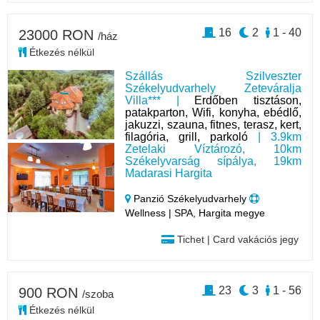
16
2
1 - 40
23000 RON
/ház
Étkezés nélkül
Szállás Szilveszter
Székelyudvarhely Zeteváralja
Villa*** |
Erdőben tisztáson,
patakparton, Wifi, konyha, ebédlő,
jakuzzi, szauna, fitnes, terasz, kert,
filagória, grill, parkoló
| 3.9km
Zetelaki Víztározó, 10km
Székelyvarság sípálya, 19km
Madarasi Hargita
Panzió Székelyudvarhely
Wellness | SPA, Hargita megye
Tichet | Card vakációs jegy
23
3
1 - 56
900 RON
/szoba
Étkezés nélkül