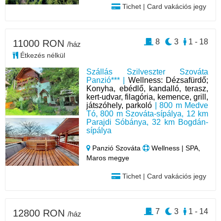
Tichet | Card vakációs jegy
8
3
1 - 18
11000 RON
/ház
Étkezés nélkül
Szállás Szilveszter Szováta
Panzió*** |
Wellness: Dézsafürdő;
Konyha, ebédlő, kandalló, terasz,
kert-udvar, filagória, kemence, grill,
játszóhely, parkoló
| 800 m Medve
Tó, 800 m Szováta-sípálya, 12 km
Parajdi Sóbánya, 32 km Bogdán-
sípálya
Panzió Szováta
Wellness | SPA,
Maros megye
Tichet | Card vakációs jegy
7
3
1 - 14
12800 RON
/ház