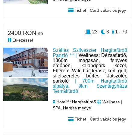
Tichet | Card vakációs jegy
23
3
1 - 70
2400 RON
/fő
Étkezéssel
Szállás Szilveszter Hargitafürdő
Panzió *** |
Wellness: Dézsafürdő,
1360m magasan, fenyves
erdőben, kalandpark közel,
Étterem, Wifi, bár, terasz, kert, grill,
sífelszerelés bérlés, Játszótér,
parkoló
| 700m Hargitafürdő
sípálya, 9km Szentegyháza
Termálfürdő
Hotel*** Hargitafürdő
Wellness |
SPA, Hargita megye
Tichet | Card vakációs jegy