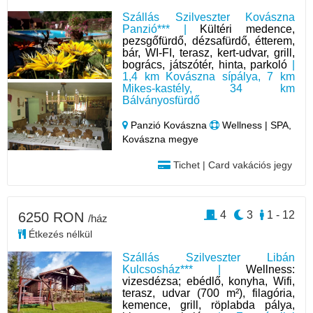
Szállás Szilveszter Kovászna
Panzió*** |
Kültéri medence,
pezsgőfürdő, dézsafürdő, étterem,
bár, WI-FI, terasz, kert-udvar, grill,
bogrács, játszótér, hinta, parkoló
|
1,4 km Kovászna sípálya, 7 km
Mikes-kastély, 34 km
Bálványosfürdő
Panzió Kovászna
Wellness | SPA,
Kovászna megye
Tichet | Card vakációs jegy
4
3
1 - 12
6250 RON
/ház
Étkezés nélkül
Szállás Szilveszter Libán
Kulcsosház*** |
Wellness:
vizesdézsa; ebédlő, konyha, Wifi,
terasz, udvar (700 m²), filagória,
kemence, grill, röplabda pálya,