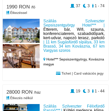
37
3
1 - 74
1990 RON
/fő
Étkezéssel
Szállás Szilveszter
Sepsiszentgyörgy Hotel*** |
Étterem, bár, Wifi, szauna,
konferenciaterem, szabadidőpark,
kert-udvar, napozó terasz, parkoló
| 11 km Sugásfürdő sípálya, 33 km
Brassó, 34 km Kovászna, 67 km
Vargyas szoros
Hotel*** Sepsiszentgyörgy,
Kovászna
megye
Tichet | Card vakációs jegy
19
3
1 - 44
28000 RON
/ház
Étkezés nélkül
Szállás Szilveszter Félixfürdő
Panzió*** |
Kültéri medence, klíma,