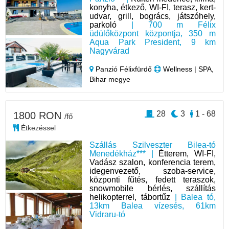
konyha, étkező, WI-FI, terasz, kert-
udvar, grill, bogrács, játszóhely,
parkoló
| 700 m Félix
üdülőközpont központja, 350 m
Aqua Park President, 9 km
Nagyvárad
Panzió Félixfürdő
Wellness | SPA,
Bihar megye
28
3
1 - 68
1800 RON
/fő
Étkezéssel
Szállás Szilveszter Bilea-tó
Menedékház*** |
Étterem, WI-FI,
Vadász szalon, konferencia terem,
idegenvezető, szoba-service,
központi fűtés, fedett teraszok,
snowmobile bérlés, szállítás
helikopterrel, tábortűz
| Balea tó,
13km Balea vízesés, 61km
Vidraru-tó