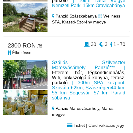
parkoló
| 10km Néra Völgye
Nemzeti Park, 15km Oravicabánya
Panzió Szászkabánya
Wellness |
SPA, Krassó-Szörény megye
30
3
1 - 70
2300 RON
/fő
Étkezéssel
Szállás Szilveszter
Marosvásárhely Panzió*** |
Étterem, bár, légkondicionálás,
Wifi, önkiszolgáló konyha, terasz,
parkoló
| 300m SPA központ,
Szováta 62km, Szászrégen44 km,
55 km Segesvár, 57 km Parajd
sóbánya
Panzió Marosvásárhely,
Maros
megye
Tichet | Card vakációs jegy