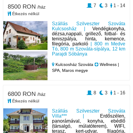
7
3
1 - 14
8500 RON
/ház
Étkezés nélkül
Szállás Szilveszter Szováta
Kulcsosház |
Vendégkonyha,
dézsa,nappali, grillező, fotbal- és
teniszpálya, hinta, kemence,
filegória, parkoló
| 800 m Medve
Tó, 800 m Szováta-sípálya, 12 km
Parajdi Sóbánya
Kulcsosház Szováta
Wellness |
SPA, Maros megye
8
3
1 - 16
6800 RON
/ház
Étkezés nélkül
Szállás Szilveszter Szováta
Villa*** |
Erdőszélen,
panorámával, konyha, ebédlő
(társalgó, múlatóterem), WIFI,
terasz, kert-udvar, filagória,