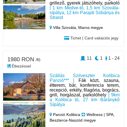
grillező, gyerek játszóhely, parkoló
| 1 km Medve-tó, 1,5 km Szováta-
sípálya, 12 km Parajdi Sóbánya és
Strand
Villa Szováta,
Maros megye
Tichet | Card vakációs jegy
11
1
1 - 24
1980 RON
/fő
Étkezéssel
Szállás Szilveszter Kolibica
Panzió*** |
Fák közt, szauna,
étterem, bár, konferencia terem,
recepció, erkély, filagória, bogrács,
grill, horgászat, parkolóhely
| 9km
a Kolibica tó, 27 km Báránykő
Sípálya
Panzió Kolibica
Wellness | SPA,
Beszterce-Naszód megye