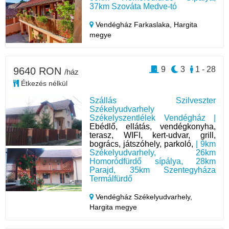
37km Szováta Medve-tó
Vendégház Farkaslaka,
Hargita
megye
9
3
1 - 28
9640 RON
/ház
Étkezés nélkül
Szállás Szilveszter
Székelyudvarhely
Székelyszentlélek Vendégház |
Ebédlő, ellátás, vendégkonyha,
terasz, WIFI, kert-udvar, grill,
bogrács, játszóhely, parkoló,
| 9km
Székelyudvarhely, 26km
Homoródfürdő sípálya, 28km
Parajd, 35km Szentegyháza
Termálfürdő
Vendégház Székelyudvarhely,
Hargita megye