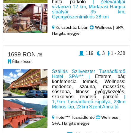
hinta, parkoló
| Zeteváraljai
víztározó 12 km, Madarasi Hargita
sípályái 35 km,
Gyergyószentmiklós 28 km
Kulcsosház Libán
Wellness | SPA,
Hargita megye
119
3
1 - 238
1699 RON
/fő
Étkezéssel
Szállás Szilveszter Tusnádfürdő
Hotel SPA*** |
Étterem, bár,
konferencia termek, Wellness:
medence, szauna, masszázs,
sószoba, fitness; gyógykezelés,
szakorvosi rendelő, parkoló
|
1,7km Tusnádfürdő sípálya, 23km
Mohos láp, 23km Szent Anna tó
Hotel*** Tusnádfürdő
Wellness |
SPA, Hargita megye