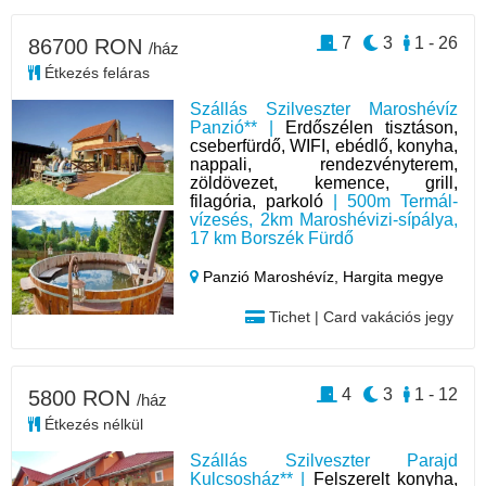
7
3
1 - 26
86700 RON
/ház
Étkezés feláras
Szállás Szilveszter Maroshévíz
Panzió** |
Erdőszélen tisztáson,
cseberfürdő, WIFI, ebédlő, konyha,
nappali, rendezvényterem,
zöldövezet, kemence, grill,
filagória, parkoló
| 500m Termál-
vízesés, 2km Maroshévizi-sípálya,
17 km Borszék Fürdő
Panzió Maroshévíz,
Hargita megye
Tichet | Card vakációs jegy
4
3
1 - 12
5800 RON
/ház
Étkezés nélkül
Szállás Szilveszter Parajd
Kulcsosház** |
Felszerelt konyha,