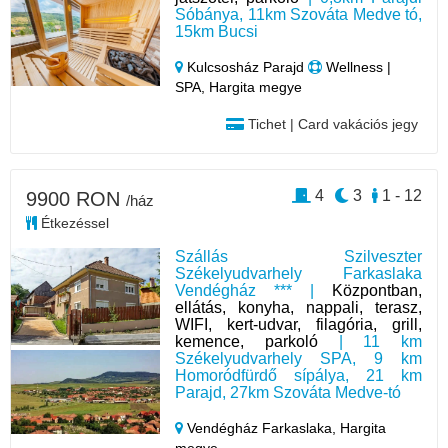
Sóbánya, 11km Szováta Medve tó,
15km Bucsi
Kulcsosház Parajd
Wellness |
SPA, Hargita megye
Tichet | Card vakációs jegy
4
3
1 - 12
9900 RON
/ház
Étkezéssel
Szállás Szilveszter
Székelyudvarhely Farkaslaka
Vendégház *** |
Központban,
ellátás, konyha, nappali, terasz,
WIFI, kert-udvar, filagória, grill,
kemence, parkoló
| 11 km
Székelyudvarhely SPA, 9 km
Homoródfürdő sípálya, 21 km
Parajd, 27km Szováta Medve-tó
Vendégház Farkaslaka,
Hargita