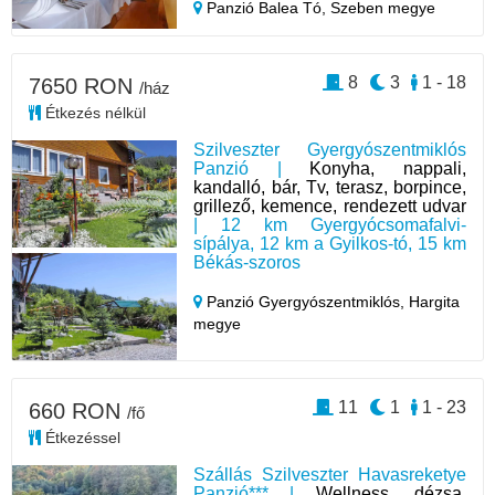
Panzió Balea Tó,
Szeben megye
8
3
1 - 18
7650 RON
/ház
Étkezés nélkül
Szilveszter Gyergyószentmiklós
Panzió |
Konyha, nappali,
kandalló, bár, Tv, terasz, borpince,
grillező, kemence, rendezett udvar
| 12 km Gyergyócsomafalvi-
sípálya, 12 km a Gyilkos-tó, 15 km
Békás-szoros
Panzió Gyergyószentmiklós,
Hargita
megye
11
1
1 - 23
660 RON
/fő
Étkezéssel
Szállás Szilveszter Havasreketye
Panzió*** |
Wellness, dézsa,