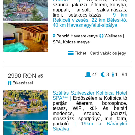
szauna, jakuzzi, étterem, konyha,
nappali, airsoft, sziklamászás,
tiroli, sétakocsikázás
| 9 km
Rekiceli vízesés, 22 km Bélesi-tó,
40 km Havasnagyfalui-sípálya
Panzió Havasrekettye
Wellness |
SPA, Kolozs megye
Tichet | Card vakációs jegy
45
3
1 - 94
2990 RON
/fő
Étkezéssel
Szállás Szilveszter Kolibica Hotel
SPA*** |
Erdőszélen a Kolibica tó
partján étterem, borospince,
terasz, WIFI, kül- és beltéri
medence, szauna, jacuzzi,
masszázs, sportpálya, mini farm,
parkoló
| 19km a Báránykő
Sípálya