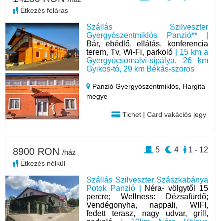
Étkezés feláras
Szállás Szilveszter
Gyergyószentmiklós Panzió** |
Bár, ebédlő, ellátás, konferencia
terem, Tv, Wi-Fi, parkoló
| 15 km a
Gyergyócsomalvi-sípálya, 26 km
Gyikos-tó, 29 km Békás-szoros
Panzió Gyergyószentmiklós,
Hargita
megye
Tichet | Card vakációs jegy
5
4
1 - 12
8900 RON
/ház
Étkezés nélkül
Szállás Szilveszter Szászkabánya
Potok Panzió |
Néra- völgytől 15
percre; Wellness: Dézsafürdő;
Vendégonyha, nappali, WIFI,
fedett terasz, nagy udvar, grill,