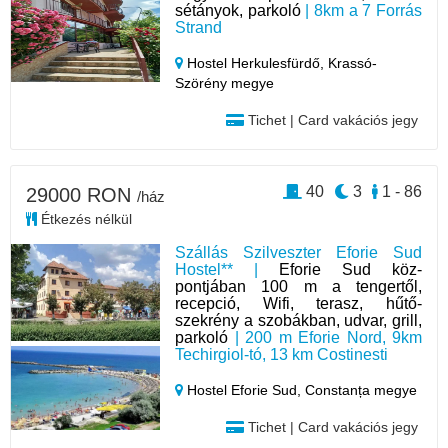
sétányok, parkoló
| 8km a 7 Forrás
Strand
Hostel Herkulesfürdő,
Krassó-
Szörény megye
Tichet | Card vakációs jegy
40
3
1 - 86
29000 RON
/ház
Étkezés nélkül
Szállás Szilveszter Eforie Sud
Hostel** |
Eforie Sud köz-
pontjában 100 m a tengertől,
recepció, Wifi, terasz, hűtő-
szekrény a szobákban, udvar, grill,
parkoló
| 200 m Eforie Nord, 9km
Techirgiol-tó, 13 km Costinesti
Hostel Eforie Sud,
Constanța megye
Tichet | Card vakációs jegy