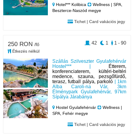
Hotel*** Kolibica
Wellness | SPA,
Beszterce-Naszód megye
Tichet | Card vakációs jegy
42
1
1 - 90
250 RON
/fő
Étkezés nélkül
Szállás Szilveszter Gyulafehérvár
Hostel*** |
Étterem,
konferenciaterem, kültéri-beltéri
medence, szauna, pezsgőfürdő,
terasz, futball pálya, parkoló
| 1km
Alba Caroli-na Vár, 3km
Élménypark Gyulafehérvár, 97km
Sípálya Járabánya
Hostel Gyulafehérvár
Wellness |
SPA, Fehér megye
Tichet | Card vakációs jegy