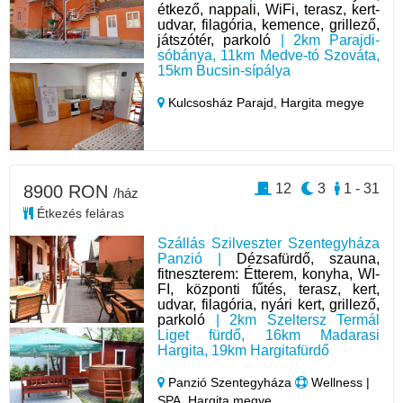
étkező, nappali, WiFi, terasz, kert-
udvar, filagória, kemence, grillező,
játszótér, parkoló
| 2km Parajdi-
sóbánya, 11km Medve-tó Szováta,
15km Bucsin-sípálya
Kulcsosház Parajd,
Hargita megye
12
3
1 - 31
8900 RON
/ház
Étkezés feláras
Szállás Szilveszter Szentegyháza
Panzió |
Dézsafürdő, szauna,
fitneszterem: Étterem, konyha, WI-
FI, központi fűtés, terasz, kert,
udvar, filagória, nyári kert, grillező,
parkoló
| 2km Szeltersz Termál
Liget fürdő, 16km Madarasi
Hargita, 19km Hargitafürdő
Panzió Szentegyháza
Wellness |
SPA, Hargita megye