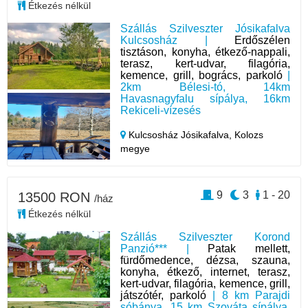
Étkezés nélkül
Szállás Szilveszter Jósikafalva
Kulcsosház |
Erdőszélen
tisztáson, konyha, étkező-nappali,
terasz, kert-udvar, filagória,
kemence, grill, bogrács, parkoló
|
2km Bélesi-tó, 14km
Havasnagyfalu sípálya, 16km
Rekiceli-vízesés
Kulcsosház Jósikafalva,
Kolozs
megye
9
3
1 - 20
13500 RON
/ház
Étkezés nélkül
Szállás Szilveszter Korond
Panzió*** |
Patak mellett,
fürdőmedence, dézsa, szauna,
konyha, étkező, internet, terasz,
kert-udvar, filagória, kemence, grill,
játszótér, parkoló
| 8 km Parajdi
sóbánya, 15 km Szováta sípálya,