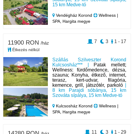
15 km Medve-tó
Vendégház Korond
Wellness |
SPA, Hargita megye
7
3
1 - 17
11900 RON
/ház
Étkezés nélkül
Szállás Szilveszter Korond
Kulcsosház*** |
Patak mellett;
Wellness: fürdőmedence, dézsa,
szauna; Konyha, étkező, internet,
terasz, kert-udvar, filagória,
kemence, grill, játszótér, parkoló
|
8 km Parajdi sóbánya, 15 km
Szováta sípálya, 15 km Medve-tó
Kulcsosház Korond
Wellness |
SPA, Hargita megye
11
3
1 - 29
14280 RON
/ház