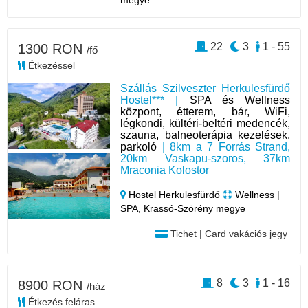
megye
22
3
1 - 55
1300 RON
/fő
Étkezéssel
Szállás Szilveszter Herkulesfürdő
Hostel*** |
SPA és Wellness
központ, étterem, bár, WiFi,
légkondi, kültéri-beltéri medencék,
szauna, balneoterápia kezelések,
parkoló
| 8km a 7 Forrás Strand,
20km Vaskapu-szoros, 37km
Mraconia Kolostor
Hostel Herkulesfürdő
Wellness |
SPA, Krassó-Szörény megye
Tichet | Card vakációs jegy
8
3
1 - 16
8900 RON
/ház
Étkezés feláras