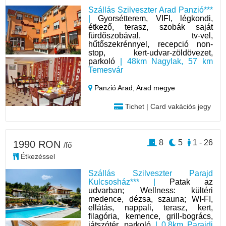
Szállás Szilveszter Arad Panzió***
|
Gyorsétterem, VIFI, légkondi,
étkező, terasz, szobák saját
fürdőszobával, tv-vel,
hűtőszekrénnyel, recepció non-
stop, kert-udvar-zöldövezet,
parkoló
| 48km Nagylak, 57 km
Temesvár
Panzió Arad,
Arad megye
Tichet | Card vakációs jegy
8
5
1 - 26
1990 RON
/fő
Étkezéssel
Szállás Szilveszter Parajd
Kulcsosház*** |
Patak az
udvarban; Wellness: kültéri
medence, dézsa, szauna; WI-FI,
ellátás, nappali, terasz, kert,
filagória, kemence, grill-bogrács,
játszótér, parkoló
| 0,8km Parajdi