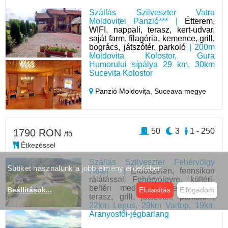
Szállás Szilveszter Vatra
Moldoviței Panzió*** |
Étterem,
WIFI, nappali, terasz, kert-udvar,
saját farm, filagória, kemence, grill,
bogrács, játszótér, parkoló
| 200m
Moldovita Kolostor, Gura
Humorului sípálya 29 km, 30km
Sucevita Kolostor
Panzió Moldovița,
Suceava megye
50
3
1 - 250
1790 RON
/fő
Étkezéssel
Szállás Szilveszter Fehérvölgy
Sütiket használunk a jobb élmény érdekében.
Hotel*** |
Erdőszélen, fennsíkon
rálátással Fehérvölgyre, kültéri-
beltéri medence, étterem, bár,
Beállítások
...
Elutasítás
Elfogadom
terasz, grill, játszótér, parkoló
|
22km Lepus, 29km Vartop, 19km
Aranyosfői-jégbarlang