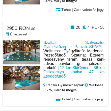
| SPA, Hargita megye
Tichet | Card vakációs jegy
20
4
1 - 56
2950 RON
/fő
Étkezéssel
Szállás Szilveszter
Gyimesközéplok Panzió SPA*** |
Wellness: Gyógyfürdő: Medence,
Pezsgőfürdő, Szauna; Étterem,
rendezvény terem, terasz, kert-
udvar, pavilon, grill, játszótér,
parkoló
| 12 km SkiGyimes, 36 km
Csíksomlyó sípálya, 47 km
Zsögödfürdő
Panzió Gyimesközéplok
Wellness
| SPA, Hargita megye
Tichet | Card vakációs jegy