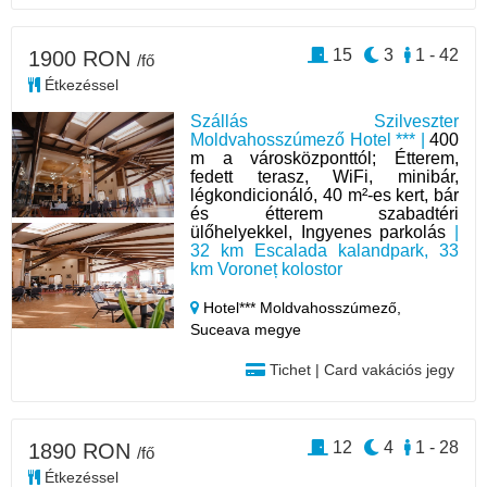
15
3
1 - 42
1900 RON
/fő
Étkezéssel
Szállás Szilveszter
Moldvahosszúmező Hotel *** |
400
m a városközponttól; Étterem,
fedett terasz, WiFi, minibár,
légkondicionáló, 40 m²-es kert, bár
és étterem szabadtéri
ülőhelyekkel, Ingyenes parkolás
|
32 km Escalada kalandpark, 33
km Voroneț kolostor
Hotel*** Moldvahosszúmező,
Suceava megye
Tichet | Card vakációs jegy
12
4
1 - 28
1890 RON
/fő
Étkezéssel