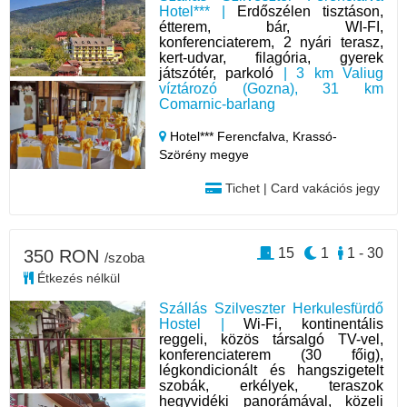
Hotel*** |
Erdőszélen tisztáson,
étterem, bár, WI-FI,
konferenciaterem, 2 nyári terasz,
kert-udvar, filagória, gyerek
játszótér, parkoló
| 3 km Valiug
víztározó (Gozna), 31 km
Comarnic-barlang
Hotel*** Ferencfalva,
Krassó-
Szörény megye
Tichet | Card vakációs jegy
15
1
1 - 30
350 RON
/szoba
Étkezés nélkül
Szállás Szilveszter Herkulesfürdő
Hostel |
Wi-Fi, kontinentális
reggeli, közös társalgó TV-vel,
konferenciaterem (30 főig),
légkondicionált és hangszigetelt
szobák, erkélyek, teraszok
hegyvidéki panorámával, közeli