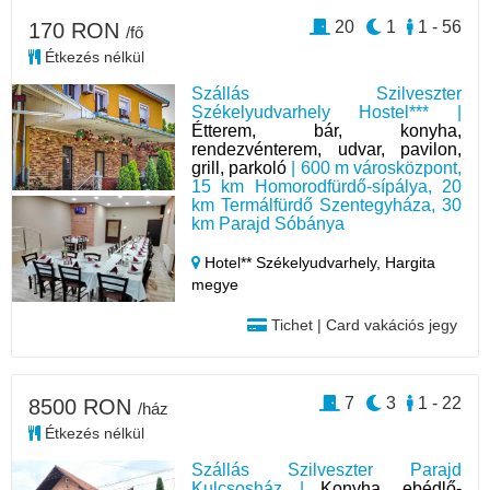
20
1
1 - 56
170 RON
/fő
Étkezés nélkül
Szállás Szilveszter
Székelyudvarhely Hostel*** |
Étterem, bár, konyha,
rendezvénterem, udvar, pavilon,
grill, parkoló
| 600 m városközpont,
15 km Homorodfürdő-sípálya, 20
km Termálfürdő Szentegyháza, 30
km Parajd Sóbánya
Hotel** Székelyudvarhely,
Hargita
megye
Tichet | Card vakációs jegy
7
3
1 - 22
8500 RON
/ház
Étkezés nélkül
Szállás Szilveszter Parajd
Kulcsosház |
Konyha, ebédlő-