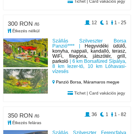
Tichet | Card vakációs jegy
12
1
1 - 25
300 RON
/fő
Étkezés nélkül
Szállás Szilveszter Borsa
Panzió**** |
Hegyvidéki üdülő,
konyha, nappali, kandalló, terasz,
WiFi, filegória, játszótér, grill,
parkoló
| 6 km Borsafüred Sípálya,
8 km Iezer-tó, 10 km Lóhavasi-
vízesés
Panzió Borsa,
Máramaros megye
Tichet | Card vakációs jegy
36
1
1 - 82
350 RON
/fő
Étkezés feláras
Szállás Szilveszter Ferencfalva