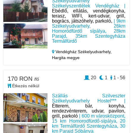
Székelyudvarhely
Székelyszentlélek Vendégház |
Ebédlő, ellátás, vendégkonyha,
terasz, WIFI, kert-udvar, grill,
bogrács, játszóhely, parkoló,
| 9km
Székelyudvarhely, 26km
Homoródfürdő sípálya, 28km
Parajd, 35km Szentegyháza
Termálfürdő
Vendégház Székelyudvarhely,
Hargita megye
20
1
1 - 56
170 RON
/fő
Étkezés nélkül
Szállás Szilveszter
Székelyudvarhely Hostel*** |
Étterem, bár, konyha,
rendezvénterem, udvar, pavilon,
grill, parkoló
| 600 m városközpont,
15 km Homorodfürdő-sípálya, 20
km Termálfürdő Szentegyháza, 30
km Parajd Sóbánya