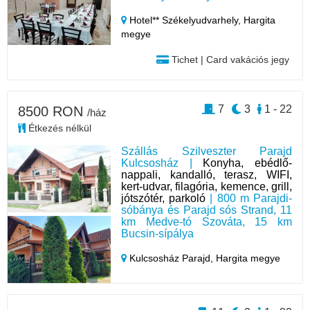
Hotel** Székelyudvarhely,
Hargita
megye
Tichet | Card vakációs jegy
7
3
1 - 22
8500 RON
/ház
Étkezés nélkül
Szállás Szilveszter Parajd
Kulcsosház |
Konyha, ebédlő-
nappali, kandalló, terasz, WIFI,
kert-udvar, filagória, kemence, grill,
jótszótér, parkoló
| 800 m Parajdi-
sóbánya és Parajd sós Strand, 11
km Medve-tó Szováta, 15 km
Bucsin-sípálya
Kulcsosház Parajd,
Hargita megye