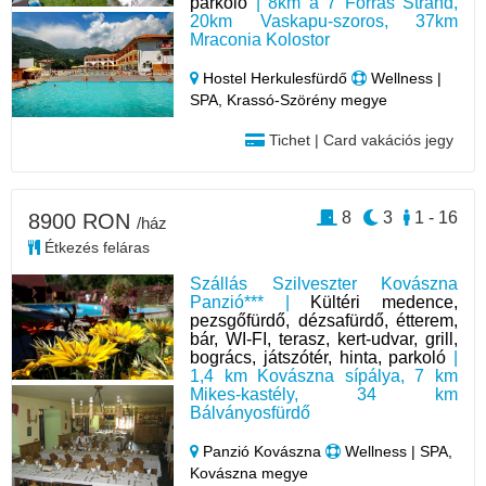
parkoló
| 8km a 7 Forrás Strand,
20km Vaskapu-szoros, 37km
Mraconia Kolostor
Hostel Herkulesfürdő
Wellness |
SPA, Krassó-Szörény megye
Tichet | Card vakációs jegy
8
3
1 - 16
8900 RON
/ház
Étkezés feláras
Szállás Szilveszter Kovászna
Panzió*** |
Kültéri medence,
pezsgőfürdő, dézsafürdő, étterem,
bár, WI-FI, terasz, kert-udvar, grill,
bogrács, játszótér, hinta, parkoló
|
1,4 km Kovászna sípálya, 7 km
Mikes-kastély, 34 km
Bálványosfürdő
Panzió Kovászna
Wellness | SPA,
Kovászna megye