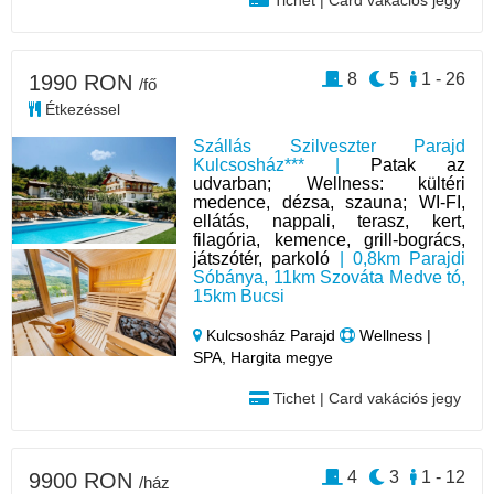
Tichet | Card vakációs jegy
8
5
1 - 26
1990 RON
/fő
Étkezéssel
Szállás Szilveszter Parajd
Kulcsosház*** |
Patak az
udvarban; Wellness: kültéri
medence, dézsa, szauna; WI-FI,
ellátás, nappali, terasz, kert,
filagória, kemence, grill-bogrács,
játszótér, parkoló
| 0,8km Parajdi
Sóbánya, 11km Szováta Medve tó,
15km Bucsi
Kulcsosház Parajd
Wellness |
SPA, Hargita megye
Tichet | Card vakációs jegy
4
3
1 - 12
9900 RON
/ház