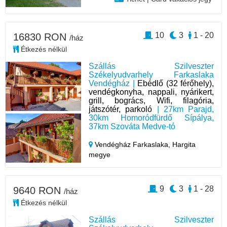
10
3
1 - 20
16830 RON
/ház
Étkezés nélkül
Szállás Szilveszter
Székelyudvarhely Farkaslaka
Vendégház |
Ebédlő (32 férőhely),
vendégkonyha, nappali, nyárikert,
grill, bogrács, Wifi, filagória,
játszótér, parkoló
| 27km Parajd,
30km Homoródfürdő Sípálya,
37km Szováta Medve-tó
Vendégház Farkaslaka,
Hargita
megye
9
3
1 - 28
9640 RON
/ház
Étkezés nélkül
Szállás Szilveszter