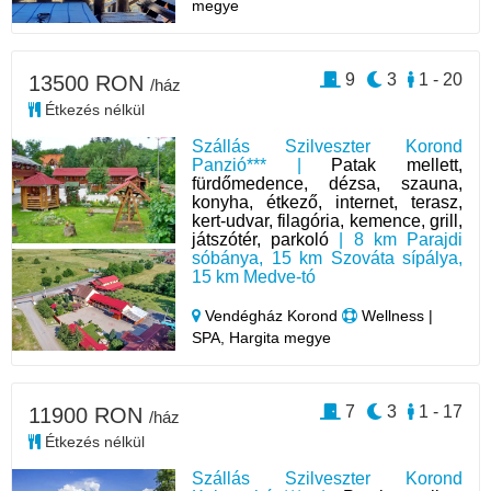
megye
9
3
1 - 20
13500 RON
/ház
Étkezés nélkül
Szállás Szilveszter Korond
Panzió*** |
Patak mellett,
fürdőmedence, dézsa, szauna,
konyha, étkező, internet, terasz,
kert-udvar, filagória, kemence, grill,
játszótér, parkoló
| 8 km Parajdi
sóbánya, 15 km Szováta sípálya,
15 km Medve-tó
Vendégház Korond
Wellness |
SPA, Hargita megye
7
3
1 - 17
11900 RON
/ház
Étkezés nélkül
Szállás Szilveszter Korond