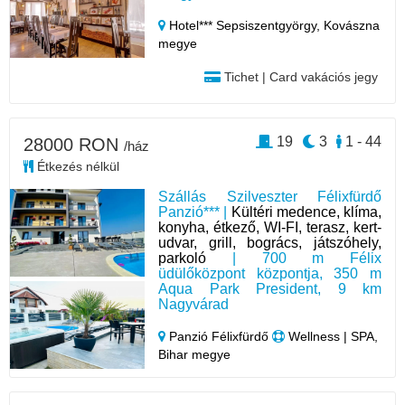
Hotel*** Sepsiszentgyörgy,
Kovászna
megye
Tichet | Card vakációs jegy
19
3
1 - 44
28000 RON
/ház
Étkezés nélkül
Szállás Szilveszter Félixfürdő
Panzió*** |
Kültéri medence, klíma,
konyha, étkező, WI-FI, terasz, kert-
udvar, grill, bogrács, játszóhely,
parkoló
| 700 m Félix
üdülőközpont központja, 350 m
Aqua Park President, 9 km
Nagyvárad
Panzió Félixfürdő
Wellness | SPA,
Bihar megye