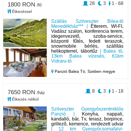
28
3
1 - 68
1800 RON
/fő
Étkezéssel
Szállás Szilveszter Bilea-tó
Menedékház*** |
Étterem, WI-FI,
Vadász szalon, konferencia terem,
idegenvezető, szoba-service,
központi fűtés, fedett teraszok,
snowmobile bérlés, szállítás
helikopterrel, tábortűz
| Balea tó,
13km Balea vízesés, 61km
Vidraru-tó
Panzió Balea Tó,
Szeben megye
8
3
1 - 18
7650 RON
/ház
Étkezés nélkül
Szilveszter Gyergyószentmiklós
Panzió |
Konyha, nappali,
kandalló, bár, Tv, terasz, borpince,
grillező, kemence, rendezett udvar
| 12 km Gyergyócsomafalvi-