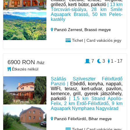
grillező, kerti bútor, parkoló
| 13 km
Törcsvári-sípálya, 28 km Smile
Aquapark Brassó, 50 km Peles-
kastély
Panzió Zernest,
Brassó megye
Tichet | Card vakációs jegy
7
3
1 - 17
6900 RON
/ház
Étkezés nélkül
Szállás Szilveszter Félixfürdő
Panzió |
Ebédlő, konyha, nappali,
WIFI, terasz, kert-udvar, pavilon,
kemence, grill, gyerek játszóhely,
parkoló
| 1,5 km Strand Apollo-
Felix, 2 km Erdő-Félixfürdő, 9 km
Aquapark Nymphaea Nagyvárad
Panzió Félixfürdő,
Bihar megye
Tichet | Card vakációs jegy