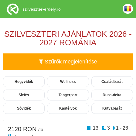
szilveszter-erdely.ro
SZILVESZTERI AJÁNLATOK 2026 -
2027 ROMÁNIA
Szűrők megjelenítése
Hegyvidék
Wellness
Családbarát
Síelés
Tengerpart
Duna-delta
Sóvidék
Kastélyok
Kutyabarát
13
3
1 - 26
2120 RON
/fő