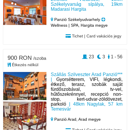
Székelyvarság sípálya, 19km
Madarasi Hargita
Panzió Székelyudvarhely
Wellness | SPA, Hargita megye
Tichet | Card vakációs jegy
23
3
1 - 56
900 RON
/szoba
Étkezés nélkül
Szállás Szilveszter Arad Panzió***
|
Gyorsétterem, VIFI, légkondi,
étkező, terasz, szobák saját
fürdőszobával, tv-vel,
hűtőszekrénnyel, recepció non-
stop, kert-udvar-zöldövezet,
parkoló
| 48km Nagylak, 57 km
Temesvár
Panzió Arad,
Arad megye