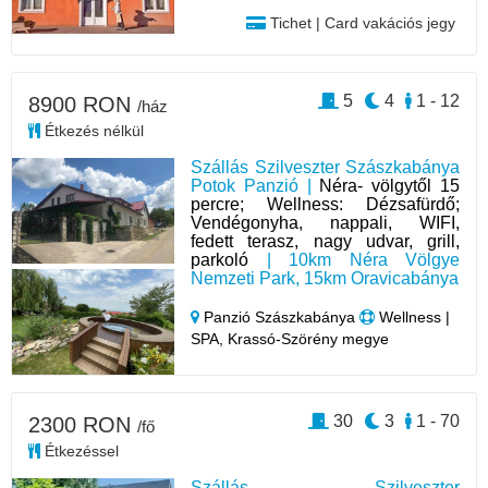
Tichet | Card vakációs jegy
5
4
1 - 12
8900 RON
/ház
Étkezés nélkül
Szállás Szilveszter Szászkabánya
Potok Panzió |
Néra- völgytől 15
percre; Wellness: Dézsafürdő;
Vendégonyha, nappali, WIFI,
fedett terasz, nagy udvar, grill,
parkoló
| 10km Néra Völgye
Nemzeti Park, 15km Oravicabánya
Panzió Szászkabánya
Wellness |
SPA, Krassó-Szörény megye
30
3
1 - 70
2300 RON
/fő
Étkezéssel
Szállás Szilveszter