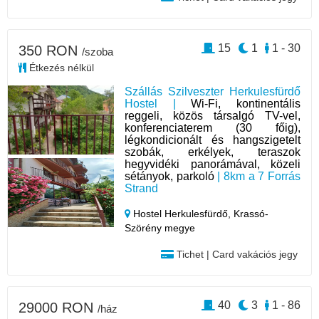
15
1
1 - 30
350 RON
/szoba
Étkezés nélkül
Szállás Szilveszter Herkulesfürdő
Hostel |
Wi-Fi, kontinentális
reggeli, közös társalgó TV-vel,
konferenciaterem (30 főig),
légkondicionált és hangszigetelt
szobák, erkélyek, teraszok
hegyvidéki panorámával, közeli
sétányok, parkoló
| 8km a 7 Forrás
Strand
Hostel Herkulesfürdő,
Krassó-
Szörény megye
Tichet | Card vakációs jegy
40
3
1 - 86
29000 RON
/ház