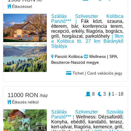
Étkezéssel
Szállás Szilveszter Kolibica
Panzió*** |
Fák közt, szauna,
étterem, bár, konferencia terem,
recepció, erkély, filagória, bogrács,
grill, horgászat, parkolóhely
| 9km
a Kolibica tó, 27 km Báránykő
Sípálya
Panzió Kolibica
Wellness | SPA,
Beszterce-Naszód megye
Tichet | Card vakációs jegy
8
3
1 - 18
11000 RON
/ház
Étkezés nélkül
Szállás Szilveszter Szováta
Panzió*** |
Wellness: Dézsafürdő;
Konyha, ebédlő, kandalló, terasz,
kert-udvar, filagória, kemence, grill,