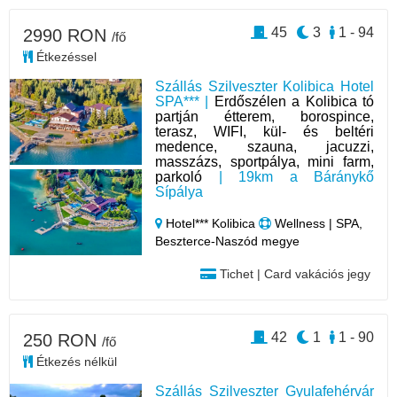
45
3
1 - 94
2990 RON
/fő
Étkezéssel
Szállás Szilveszter Kolibica Hotel
SPA*** |
Erdőszélen a Kolibica tó
partján étterem, borospince,
terasz, WIFI, kül- és beltéri
medence, szauna, jacuzzi,
masszázs, sportpálya, mini farm,
parkoló
| 19km a Báránykő
Sípálya
Hotel*** Kolibica
Wellness | SPA,
Beszterce-Naszód megye
Tichet | Card vakációs jegy
42
1
1 - 90
250 RON
/fő
Étkezés nélkül
Szállás Szilveszter Gyulafehérvár