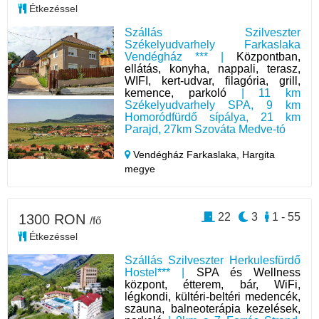
Étkezéssel
Szállás Szilveszter
Székelyudvarhely Farkaslaka
Vendégház *** |
Központban,
ellátás, konyha, nappali, terasz,
WIFI, kert-udvar, filagória, grill,
kemence, parkoló
| 11 km
Székelyudvarhely SPA, 9 km
Homoródfürdő sípálya, 21 km
Parajd, 27km Szováta Medve-tó
Vendégház Farkaslaka,
Hargita
megye
22
3
1 - 55
1300 RON
/fő
Étkezéssel
Szállás Szilveszter Herkulesfürdő
Hostel*** |
SPA és Wellness
központ, étterem, bár, WiFi,
légkondi, kültéri-beltéri medencék,
szauna, balneoterápia kezelések,