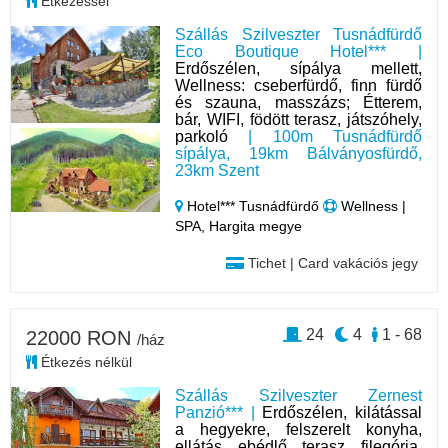
Étkezéssel
Szállás Szilveszter Tusnádfürdő
Eco Boutique Hotel*** |
Erdőszélen, sípálya mellett,
Wellness: cseberfürdő, finn fürdő
és szauna, masszázs; Étterem,
bár, WIFI, födött terasz, játszóhely,
parkoló
| 100m Tusnádfürdő
sípálya, 19km Bálványosfürdő,
23km Szent
Hotel*** Tusnádfürdő
Wellness |
SPA, Hargita megye
Tichet | Card vakációs jegy
24
4
1 - 68
22000 RON
/ház
Étkezés nélkül
Szállás Szilveszter Zernest
Panzió*** |
Erdőszélen, kilátással
a hegyekre, felszerelt konyha,
ellátás, ebédlő, terasz, filegória,