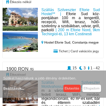
Étkezés nélkül
Szállás Szilveszter Eforie Sud
Hostel** |
Eforie Sud köz-
pontjában 100 m a tengertől,
recepció, Wifi, terasz, hűtő-
szekrény a szobákban, udvar, grill,
parkoló
| 200 m Eforie Nord, 9km
Techirgiol-tó, 13 km Costinesti
Hostel Eforie Sud,
Constanța megye
Tichet | Card vakációs jegy
15
3
1 - 42
1900 RON
/fő
Étkezéssel
Sütiket használunk a jobb élmény érdekében.
Szállás Szilveszter
Moldvahosszúmező Hotel *** |
400
Beállítások
...
Elutasítás
Elfogadom
m a városközponttól; Étterem,
fedett terasz, WiFi, minibár,
légkondicionáló, 40 m²-es kert, bár
és étterem szabadtéri