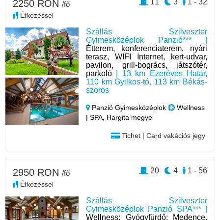
11
3
1 - 32
2250 RON
/fő
Étkezéssel
Szállás Szilveszter
Gyimesközéplok Panzió*** |
Étterem, konferenciaterem, nyári
terasz, WIFI Internet, kert-udvar,
pavilon, grill-bogrács, játszótér,
parkoló
| 13 km Ezeréves Határ,
110 km Gyilkos-tó, 113 km Békás-
szoros
Panzió Gyimesközéplok
Wellness
| SPA, Hargita megye
Tichet | Card vakációs jegy
20
4
1 - 56
2950 RON
/fő
Étkezéssel
Szállás Szilveszter
Gyimesközéplok Panzió SPA*** |
Wellness: Gyógyfürdő: Medence,