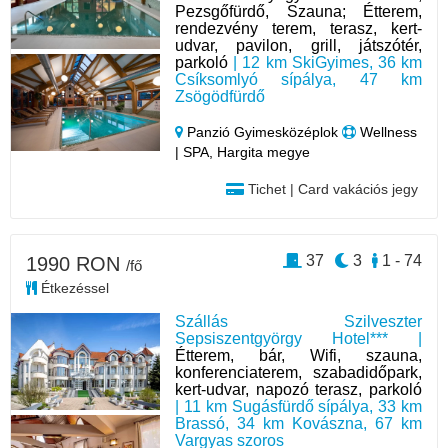
Pezsgőfürdő, Szauna; Étterem,
rendezvény terem, terasz, kert-
udvar, pavilon, grill, játszótér,
parkoló
| 12 km SkiGyimes, 36 km
Csíksomlyó sípálya, 47 km
Zsögödfürdő
Panzió Gyimesközéplok
Wellness
| SPA, Hargita megye
Tichet | Card vakációs jegy
37
3
1 - 74
1990 RON
/fő
Étkezéssel
Szállás Szilveszter
Sepsiszentgyörgy Hotel*** |
Étterem, bár, Wifi, szauna,
konferenciaterem, szabadidőpark,
kert-udvar, napozó terasz, parkoló
| 11 km Sugásfürdő sípálya, 33 km
Brassó, 34 km Kovászna, 67 km
Vargyas szoros