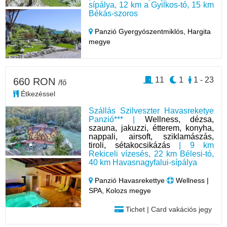
sípálya, 12 km a Gyilkos-tó, 15 km
Békás-szoros
Panzió Gyergyószentmiklós,
Hargita
megye
11
1
1 - 23
660 RON
/fő
Étkezéssel
Szállás Szilveszter Havasreketye
Panzió*** |
Wellness, dézsa,
szauna, jakuzzi, étterem, konyha,
nappali, airsoft, sziklamászás,
tiroli, sétakocsikázás
| 9 km
Rekiceli vízesés, 22 km Bélesi-tó,
40 km Havasnagyfalui-sípálya
Panzió Havasrekettye
Wellness |
SPA, Kolozs megye
Tichet | Card vakációs jegy