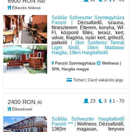
8900 RON
/ház
Étkezés feláras
Szállás Szilveszter Szentegyháza
Panzió |
Dézsafürdő, szauna,
fitneszterem: Étterem, konyha, WI-
FI, központi fűtés, terasz, kert,
udvar, filagória, nyári kert, grillező,
parkoló
| 2km Szeltersz Termál
Liget fürdő, 16km Madarasi
Hargita, 19km Hargitafürdő
Panzió Szentegyháza
Wellness |
SPA, Hargita megye
Tichet | Card vakációs jegy
23
3
1 - 70
2400 RON
/fő
Étkezéssel
Szállás Szilveszter Hargitafürdő
Panzió *** |
Wellness: Dézsafürdő,
1360m magasan, fenyves