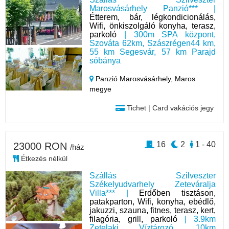
Marosvásárhely Panzió*** |
Étterem, bár, légkondicionálás,
Wifi, önkiszolgáló konyha, terasz,
parkoló
| 300m SPA központ,
Szováta 62km, Szászrégen44 km,
55 km Segesvár, 57 km Parajd
sóbánya
Panzió Marosvásárhely,
Maros
megye
Tichet | Card vakációs jegy
16
2
1 - 40
23000 RON
/ház
Étkezés nélkül
Szállás Szilveszter
Székelyudvarhely Zeteváralja
Villa*** |
Erdőben tisztáson,
patakparton, Wifi, konyha, ebédlő,
jakuzzi, szauna, fitnes, terasz, kert,
filagória, grill, parkoló
| 3.9km
Zetelaki Víztározó, 10km