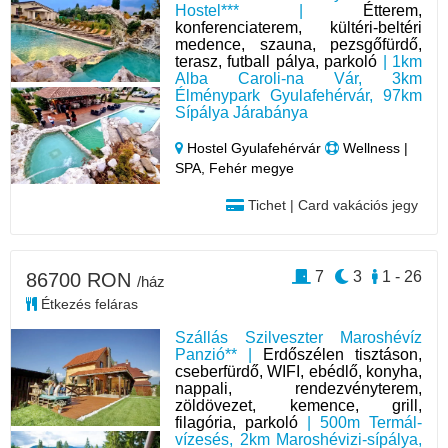
Hostel*** |
Étterem,
konferenciaterem, kültéri-beltéri
medence, szauna, pezsgőfürdő,
terasz, futball pálya, parkoló
| 1km
Alba Caroli-na Vár, 3km
Élménypark Gyulafehérvár, 97km
Sípálya Járabánya
Hostel Gyulafehérvár
Wellness |
SPA, Fehér megye
Tichet | Card vakációs jegy
7
3
1 - 26
86700 RON
/ház
Étkezés feláras
Szállás Szilveszter Maroshévíz
Panzió** |
Erdőszélen tisztáson,
cseberfürdő, WIFI, ebédlő, konyha,
nappali, rendezvényterem,
zöldövezet, kemence, grill,
filagória, parkoló
| 500m Termál-
vízesés, 2km Maroshévizi-sípálya,