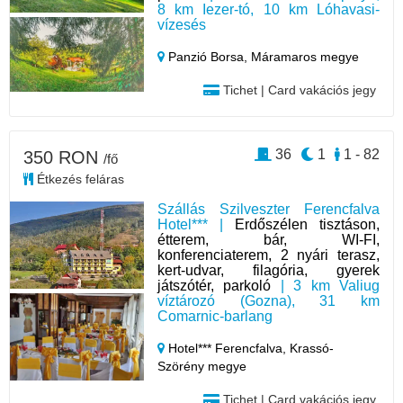
8 km Iezer-tó, 10 km Lóhavasi-
vízesés
Panzió Borsa,
Máramaros megye
Tichet | Card vakációs jegy
36
1
1 - 82
350 RON
/fő
Étkezés feláras
Szállás Szilveszter Ferencfalva
Hotel*** |
Erdőszélen tisztáson,
étterem, bár, WI-FI,
konferenciaterem, 2 nyári terasz,
kert-udvar, filagória, gyerek
játszótér, parkoló
| 3 km Valiug
víztározó (Gozna), 31 km
Comarnic-barlang
Hotel*** Ferencfalva,
Krassó-
Szörény megye
Tichet | Card vakációs jegy