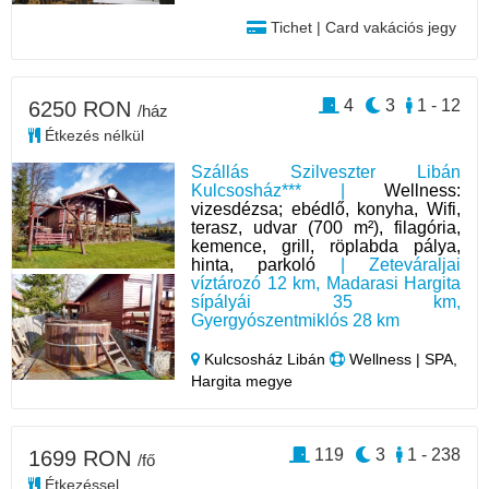
Tichet | Card vakációs jegy
4
3
1 - 12
6250 RON
/ház
Étkezés nélkül
Szállás Szilveszter Libán
Kulcsosház*** |
Wellness:
vizesdézsa; ebédlő, konyha, Wifi,
terasz, udvar (700 m²), filagória,
kemence, grill, röplabda pálya,
hinta, parkoló
| Zeteváraljai
víztározó 12 km, Madarasi Hargita
sípályái 35 km,
Gyergyószentmiklós 28 km
Kulcsosház Libán
Wellness | SPA,
Hargita megye
119
3
1 - 238
1699 RON
/fő
Étkezéssel