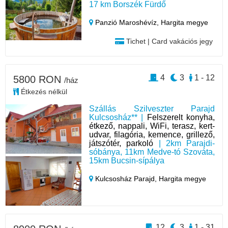
17 km Borszék Fürdő
Panzió Maroshévíz,
Hargita megye
Tichet | Card vakációs jegy
4
3
1 - 12
5800 RON
/ház
Étkezés nélkül
Szállás Szilveszter Parajd
Kulcsosház** |
Felszerelt konyha,
étkező, nappali, WiFi, terasz, kert-
udvar, filagória, kemence, grillező,
játszótér, parkoló
| 2km Parajdi-
sóbánya, 11km Medve-tó Szováta,
15km Bucsin-sípálya
Kulcsosház Parajd,
Hargita megye
12
3
1 - 31