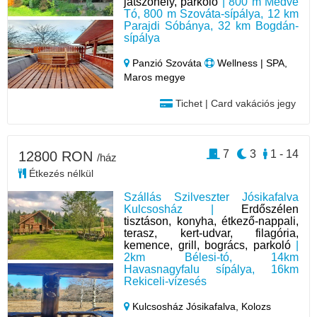
játszóhely, parkoló
| 800 m Medve
Tó, 800 m Szováta-sípálya, 12 km
Parajdi Sóbánya, 32 km Bogdán-
sípálya
Panzió Szováta
Wellness | SPA,
Maros megye
Tichet | Card vakációs jegy
7
3
1 - 14
12800 RON
/ház
Étkezés nélkül
Szállás Szilveszter Jósikafalva
Kulcsosház |
Erdőszélen
tisztáson, konyha, étkező-nappali,
terasz, kert-udvar, filagória,
kemence, grill, bogrács, parkoló
|
2km Bélesi-tó, 14km
Havasnagyfalu sípálya, 16km
Rekiceli-vízesés
Kulcsosház Jósikafalva,
Kolozs