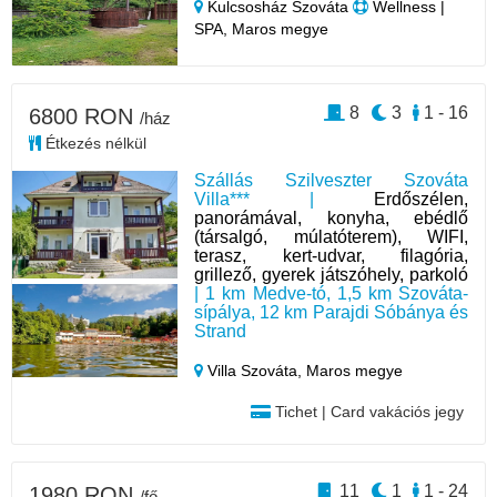
Kulcsosház Szováta
Wellness |
SPA, Maros megye
8
3
1 - 16
6800 RON
/ház
Étkezés nélkül
Szállás Szilveszter Szováta
Villa*** |
Erdőszélen,
panorámával, konyha, ebédlő
(társalgó, múlatóterem), WIFI,
terasz, kert-udvar, filagória,
grillező, gyerek játszóhely, parkoló
| 1 km Medve-tó, 1,5 km Szováta-
sípálya, 12 km Parajdi Sóbánya és
Strand
Villa Szováta,
Maros megye
Tichet | Card vakációs jegy
11
1
1 - 24
1980 RON
/fő