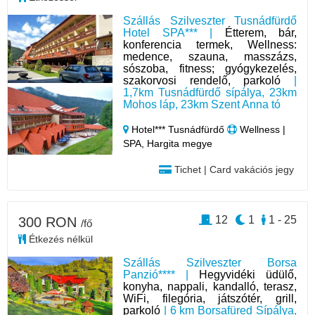
Szállás Szilveszter Tusnádfürdő
Hotel SPA*** |
Étterem, bár,
konferencia termek, Wellness:
medence, szauna, masszázs,
sószoba, fitness; gyógykezelés,
szakorvosi rendelő, parkoló
|
1,7km Tusnádfürdő sípálya, 23km
Mohos láp, 23km Szent Anna tó
Hotel*** Tusnádfürdő
Wellness |
SPA, Hargita megye
Tichet | Card vakációs jegy
12
1
1 - 25
300 RON
/fő
Étkezés nélkül
Szállás Szilveszter Borsa
Panzió**** |
Hegyvidéki üdülő,
konyha, nappali, kandalló, terasz,
WiFi, filegória, játszótér, grill,
parkoló
| 6 km Borsafüred Sípálya,