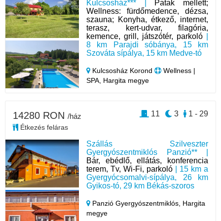
Kulcsosház*** |
Patak mellett;
Wellness: fürdőmedence, dézsa,
szauna; Konyha, étkező, internet,
terasz, kert-udvar, filagória,
kemence, grill, játszótér, parkoló
|
8 km Parajdi sóbánya, 15 km
Szováta sípálya, 15 km Medve-tó
Kulcsosház Korond
Wellness |
SPA, Hargita megye
11
3
1 - 29
14280 RON
/ház
Étkezés feláras
Szállás Szilveszter
Gyergyószentmiklós Panzió** |
Bár, ebédlő, ellátás, konferencia
terem, Tv, Wi-Fi, parkoló
| 15 km a
Gyergyócsomalvi-sípálya, 26 km
Gyikos-tó, 29 km Békás-szoros
Panzió Gyergyószentmiklós,
Hargita
megye