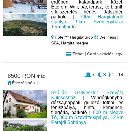
erdőben, kalandpark közel,
Étterem, Wifi, bár, terasz, kert, grill,
sífelszerelés bérlés, Játszótér,
parkoló
| 700m Hargitafürdő
sípálya, 9km Szentegyháza
Termálfürdő
Hotel*** Hargitafürdő
Wellness |
SPA, Hargita megye
Tichet | Card vakációs jegy
7
3
1 - 14
8500 RON
/ház
Étkezés nélkül
Szállás Szilveszter Szováta
Kulcsosház |
Vendégkonyha,
dézsa,nappali, grillező, fotbal- és
teniszpálya, hinta, kemence,
filegória, parkoló
| 800 m Medve
Tó, 800 m Szováta-sípálya, 12 km
Parajdi Sóbánya