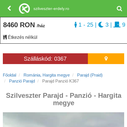
szilveszter-erdely.ro
8460 RON
1 - 25
|
3
|
9
/ház
Étkezés nélkül
Szálláskód: 0367
Főoldal
Románia, Hargita megye
Parajd (Praid)
Panzió Parajd
Parajd Panzió K367
Szilveszter Parajd - Panzió - Hargita
megye