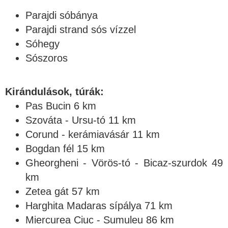
Parajdi sóbánya
Parajdi strand sós vízzel
Sóhegy
Sószoros
Kirándulások, túrák:
Pas Bucin 6 km
Szováta - Ursu-tó 11 km
Corund - kerámiavásár 11 km
Bogdan fél 15 km
Gheorgheni - Vörös-tó - Bicaz-szurdok 49
km
Zetea gát 57 km
Harghita Madaras sípálya 71 km
Miercurea Ciuc - Sumuleu 86 km