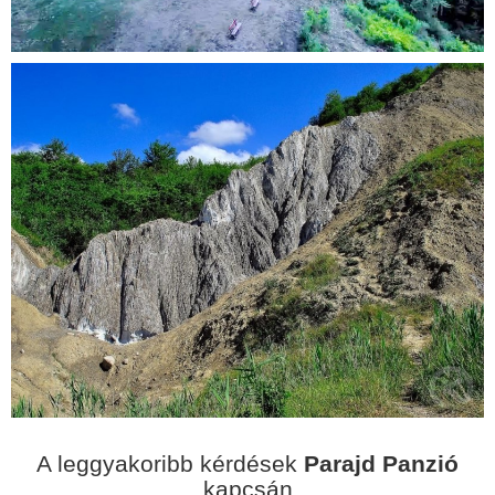
A leggyakoribb kérdések
Parajd Panzió
kapcsán