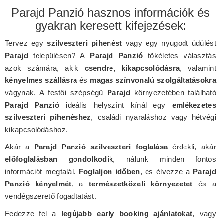
Parajd Panzió hasznos információk és
gyakran keresett kifejezések:
Tervez egy
szilveszteri pihenést
vagy egy nyugodt üdülést
Parajd
településen? A
Parajd Panzió
tökéletes választás
azok számára, akik
csendre, kikapcsolódásra
, valamint
kényelmes szállásra
és
magas színvonalú szolgáltatásokra
vágynak. A festői szépségű
Parajd
környezetében található
Parajd Panzió
ideális helyszínt kínál egy
emlékezetes
szilveszteri pihenéshez
, családi nyaraláshoz vagy hétvégi
kikapcsolódáshoz.
Akár a
Parajd Panzió szilveszteri foglalása
érdekli, akár
előfoglalásban gondolkodik
, nálunk minden fontos
információt megtalál.
Foglaljon időben
, és élvezze a
Parajd
Panzió kényelmét
, a
természetközeli környezetet
és a
vendégszerető fogadtatást.
Fedezze fel a
legújabb early booking ajánlatokat
, vagy