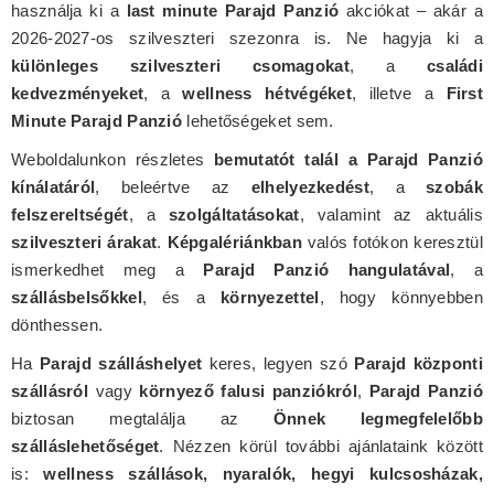
használja ki a
last minute Parajd Panzió
akciókat – akár a
2026-2027-os szilveszteri szezonra is. Ne hagyja ki a
különleges szilveszteri csomagokat
, a
családi
kedvezményeket
, a
wellness hétvégéket
, illetve a
First
Minute Parajd Panzió
lehetőségeket sem.
Weboldalunkon részletes
bemutatót talál a Parajd Panzió
kínálatáról
, beleértve az
elhelyezkedést
, a
szobák
felszereltségét
, a
szolgáltatásokat
, valamint az aktuális
szilveszteri árakat
.
Képgalériánkban
valós fotókon keresztül
ismerkedhet meg a
Parajd Panzió hangulatával
, a
szállásbelsőkkel
, és a
környezettel
, hogy könnyebben
dönthessen.
Ha
Parajd szálláshelyet
keres, legyen szó
Parajd központi
szállásról
vagy
környező falusi panziókról
,
Parajd Panzió
biztosan megtalálja az
Önnek legmegfelelőbb
szálláslehetőséget
. Nézzen körül további ajánlataink között
is:
wellness szállások, nyaralók, hegyi kulcsosházak,