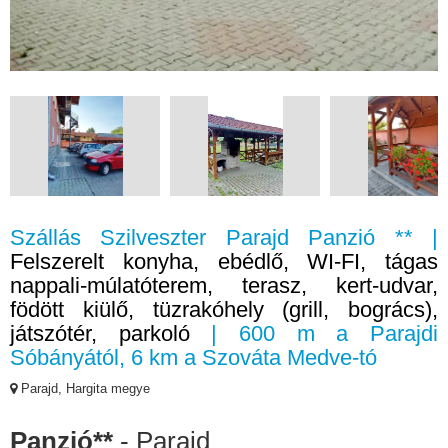
Szállás Szilveszter Parajd Panzió ** |
Felszerelt konyha, ebédlő, WI-FI, tágas
nappali-múlatóterem, terasz, kert-udvar,
födött kiülő, tüzrakóhely (grill, bogrács),
játszótér, parkoló
| 600 m a Parajdi
Sóbányától, 6 km a Szováta Medve-tó
Parajd, Hargita megye
Panzió**
- Parajd