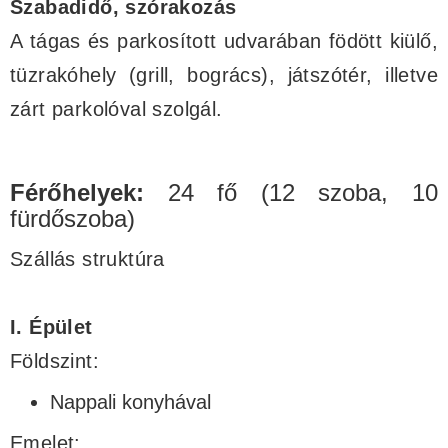
Szabadidő, szórakozás
A tágas és parkosított udvarában födött kiülő,
tüzrakóhely (grill, bogrács), játszótér, illetve
zárt parkolóval szolgál.
Férőhelyek:
24 fő (12 szoba, 10
fürdőszoba)
Szállás struktúra
I. Épület
Földszint:
Nappali konyhával
Emelet: