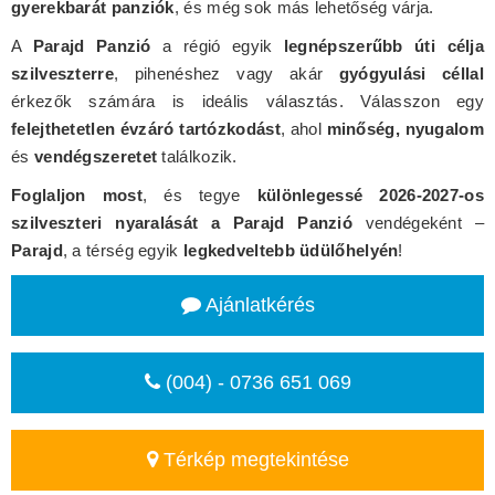
gyerekbarát panziók
, és még sok más lehetőség várja.
A
Parajd Panzió
a régió egyik
legnépszerűbb úti célja
szilveszterre
, pihenéshez vagy akár
gyógyulási céllal
érkezők számára is ideális választás. Válasszon egy
felejthetetlen évzáró tartózkodást
, ahol
minőség, nyugalom
és
vendégszeretet
találkozik.
Foglaljon most
, és tegye
különlegessé 2026-2027-os
szilveszteri nyaralását a Parajd Panzió
vendégeként –
Parajd
, a térség egyik
legkedveltebb üdülőhelyén
!
Ajánlatkérés
(004) - 0736 651 069
Térkép megtekintése