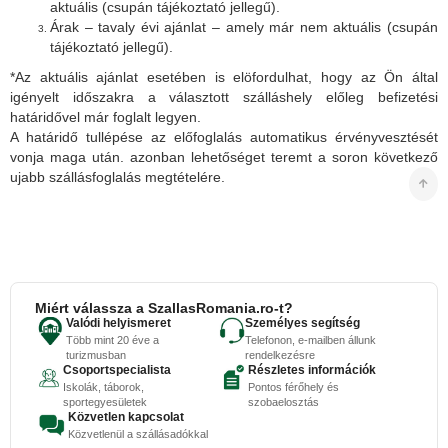
aktuális (csupán tájékoztató jellegű).
Árak – tavaly évi ajánlat – amely már nem aktuális (csupán
tájékoztató jellegű).
*Az aktuális ajánlat esetében is elöfordulhat, hogy az Ön által
igényelt időszakra a választott szálláshely előleg befizetési
határidővel már foglalt legyen.
A határidő tullépése az előfoglalás automatikus érvényvesztését
vonja maga után. azonban lehetőséget teremt a soron következő
ujabb szállásfoglalás megtételére.
Miért válassza a SzallasRomania.ro-t?
Valódi helyismeret
Személyes segítség
Több mint 20 éve a
Telefonon, e-mailben állunk
turizmusban
rendelkezésre
Csoportspecialista
Részletes információk
Iskolák, táborok,
Pontos férőhely és
sportegyesületek
szobaelosztás
Közvetlen kapcsolat
Közvetlenül a szállásadókkal