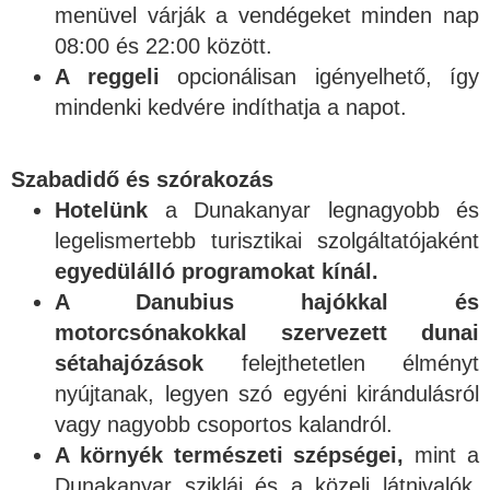
menüvel várják a vendégeket minden nap
08:00 és 22:00 között.
A reggeli
opcionálisan igényelhető, így
mindenki kedvére indíthatja a napot.
Szabadidő és szórakozás
Hotelünk
a Dunakanyar legnagyobb és
legelismertebb turisztikai szolgáltatójaként
egyedülálló programokat kínál.
A Danubius hajókkal és
motorcsónakokkal szervezett dunai
sétahajózások
felejthetetlen élményt
nyújtanak, legyen szó egyéni kirándulásról
vagy nagyobb csoportos kalandról.
A környék természeti szépségei,
mint a
Dunakanyar sziklái és a közeli látnivalók,