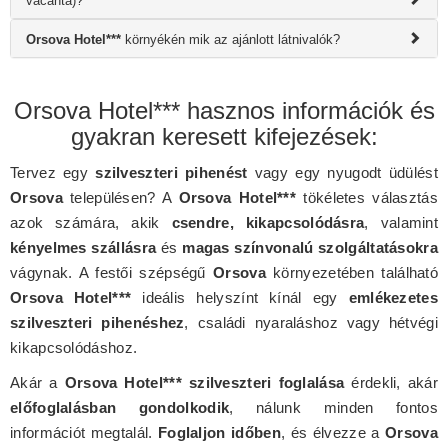
vacanta)?
Orsova Hotel***
környékén mik az ajánlott látnivalók?
Orsova Hotel*** hasznos információk és
gyakran keresett kifejezések:
Tervez egy
szilveszteri pihenést
vagy egy nyugodt üdülést
Orsova
településen? A
Orsova Hotel***
tökéletes választás
azok számára, akik
csendre, kikapcsolódásra
, valamint
kényelmes szállásra
és
magas színvonalú szolgáltatásokra
vágynak. A festői szépségű
Orsova
környezetében található
Orsova Hotel***
ideális helyszínt kínál egy
emlékezetes
szilveszteri pihenéshez
, családi nyaraláshoz vagy hétvégi
kikapcsolódáshoz.
Akár a
Orsova Hotel*** szilveszteri foglalása
érdekli, akár
előfoglalásban gondolkodik
, nálunk minden fontos
információt megtalál.
Foglaljon időben
, és élvezze a
Orsova