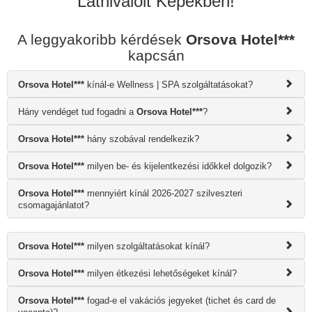
Látnivalóit Képekben!
A leggyakoribb kérdések
Orsova Hotel***
kapcsán
Orsova Hotel***
kínál-e Wellness | SPA szolgáltatásokat?
Hány vendéget tud fogadni a
Orsova Hotel***
?
Orsova Hotel***
hány szobával rendelkezik?
Orsova Hotel***
milyen be- és kijelentkezési időkkel dolgozik?
Orsova Hotel***
mennyiért kínál 2026-2027 szilveszteri
csomagajánlatot?
Orsova Hotel***
milyen szolgáltatásokat kínál?
Orsova Hotel***
milyen étkezési lehetőségeket kínál?
Orsova Hotel***
fogad-e el vakációs jegyeket (tichet és card de