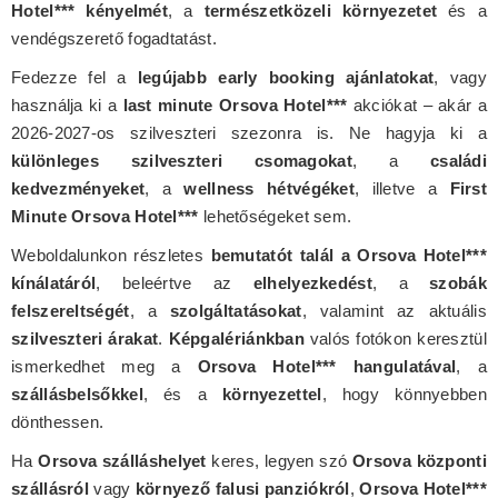
Hotel*** kényelmét
, a
természetközeli környezetet
és a
vendégszerető fogadtatást.
Fedezze fel a
legújabb early booking ajánlatokat
, vagy
használja ki a
last minute Orsova Hotel***
akciókat – akár a
2026-2027-os szilveszteri szezonra is. Ne hagyja ki a
különleges szilveszteri csomagokat
, a
családi
kedvezményeket
, a
wellness hétvégéket
, illetve a
First
Minute Orsova Hotel***
lehetőségeket sem.
Weboldalunkon részletes
bemutatót talál a Orsova Hotel***
kínálatáról
, beleértve az
elhelyezkedést
, a
szobák
felszereltségét
, a
szolgáltatásokat
, valamint az aktuális
szilveszteri árakat
.
Képgalériánkban
valós fotókon keresztül
ismerkedhet meg a
Orsova Hotel*** hangulatával
, a
szállásbelsőkkel
, és a
környezettel
, hogy könnyebben
dönthessen.
Ha
Orsova szálláshelyet
keres, legyen szó
Orsova központi
szállásról
vagy
környező falusi panziókról
,
Orsova Hotel***