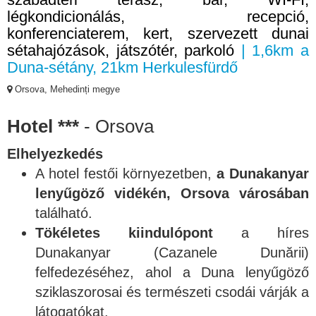
légkondicionálás, recepció,
konferenciaterem, kert, szervezett dunai
sétahajózások, játszótér, parkoló
| 1,6km a
Duna-sétány, 21km Herkulesfürdő
Orsova, Mehedinți megye
Hotel ***
- Orsova
Elhelyezkedés
A hotel festői környezetben,
a Dunakanyar
lenyűgöző vidékén, Orsova városában
található.
Tökéletes kiindulópont
a híres
Dunakanyar (Cazanele Dunării)
felfedezéséhez, ahol a Duna lenyűgöző
sziklaszorosai és természeti csodái várják a
látogatókat.