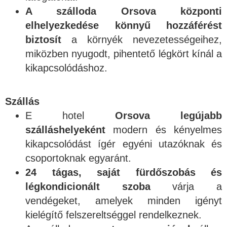
A szálloda Orsova központi
elhelyezkedése könnyű hozzáférést
biztosít
a környék nevezetességeihez,
miközben nyugodt, pihentető légkört kínál a
kikapcsolódáshoz.
Szállás
E hotel
Orsova legújabb
szálláshelyeként
modern és kényelmes
kikapcsolódást ígér egyéni utazóknak és
csoportoknak egyaránt.
24 tágas, saját fürdőszobás és
légkondicionált szoba
várja a
vendégeket, amelyek minden igényt
kielégítő felszereltséggel rendelkeznek.