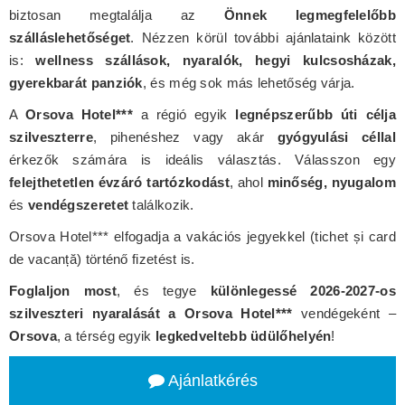
biztosan megtalálja az
Önnek legmegfelelőbb
szálláslehetőséget
. Nézzen körül további ajánlataink között
is:
wellness szállások, nyaralók, hegyi kulcsosházak,
gyerekbarát panziók
, és még sok más lehetőség várja.
A
Orsova Hotel***
a régió egyik
legnépszerűbb úti célja
szilveszterre
, pihenéshez vagy akár
gyógyulási céllal
érkezők számára is ideális választás. Válasszon egy
felejthetetlen évzáró tartózkodást
, ahol
minőség, nyugalom
és
vendégszeretet
találkozik.
Orsova Hotel*** elfogadja a vakációs jegyekkel (tichet și card
de vacanță) történő fizetést is.
Foglaljon most
, és tegye
különlegessé 2026-2027-os
szilveszteri nyaralását a Orsova Hotel***
vendégeként –
Orsova
, a térség egyik
legkedveltebb üdülőhelyén
!
Ajánlatkérés