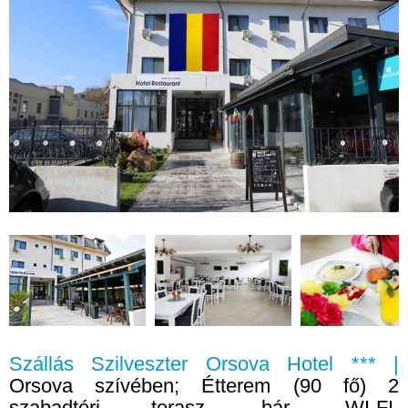
Szállás Szilveszter Orsova Hotel *** |
Orsova szívében; Étterem (90 fő) 2
szabadtéri terasz, bár, WI-FI,