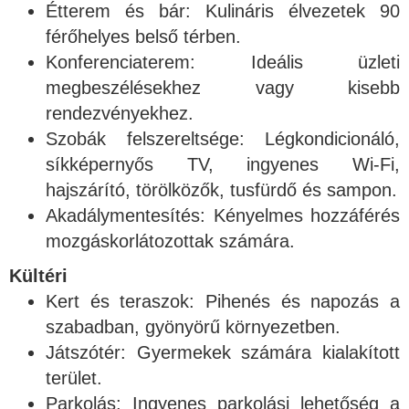
Étterem és bár: Kulináris élvezetek 90
férőhelyes belső térben.
Konferenciaterem: Ideális üzleti
megbeszélésekhez vagy kisebb
rendezvényekhez.
Szobák felszereltsége: Légkondicionáló,
síkképernyős TV, ingyenes Wi-Fi,
hajszárító, törölközők, tusfürdő és sampon.
Akadálymentesítés: Kényelmes hozzáférés
mozgáskorlátozottak számára.
Kültéri
Kert és teraszok: Pihenés és napozás a
szabadban, gyönyörű környezetben.
Játszótér: Gyermekek számára kialakított
terület.
Parkolás: Ingyenes parkolási lehetőség a