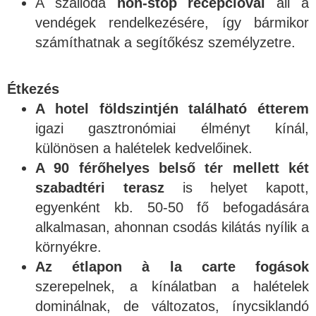
A szálloda
non-stop recepcióval
áll a
vendégek rendelkezésére, így bármikor
számíthatnak a segítőkész személyzetre.
Étkezés
A hotel földszintjén található étterem
igazi gasztronómiai élményt kínál,
különösen a halételek kedvelőinek.
A 90 férőhelyes belső tér mellett két
szabadtéri terasz
is helyet kapott,
egyenként kb. 50-50 fő befogadására
alkalmasan, ahonnan csodás kilátás nyílik a
környékre.
Az étlapon à la carte fogások
szerepelnek, a kínálatban a halételek
dominálnak, de változatos, ínycsiklandó