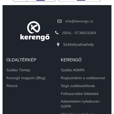
info@kerengo.ro
(004) - 0736651069
Székelyudvarhely
OLDALTÉRKÉP
KERENGŐ
Szállás Térkép
Szállás ADMIN
Kerengő magazin (Blog)
Regisztrálom a szállásomat
Rólunk
Súgó szállásadóknak
Felhasználási feltételek
Adatvédelmi nyilatkozat -
GDPR