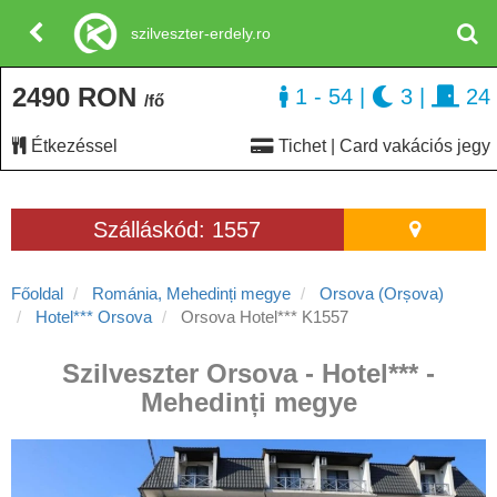
szilveszter-erdely.ro
2490 RON
1 - 54
|
3
|
24
/fő
Étkezéssel
Tichet | Card vakációs jegy
Szálláskód: 1557
Főoldal
Románia, Mehedinți megye
Orsova (Orșova)
Hotel*** Orsova
Orsova Hotel*** K1557
Szilveszter Orsova - Hotel*** -
Mehedinți megye