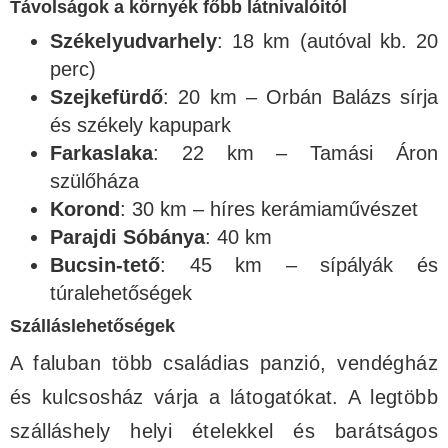
Távolságok a környék főbb látnivalóitól
Székelyudvarhely
: 18 km (autóval kb. 20
perc)
Szejkefürdő
: 20 km – Orbán Balázs sírja
és székely kapupark
Farkaslaka
: 22 km – Tamási Áron
szülőháza
Korond
: 30 km – híres kerámiaművészet
Parajdi Sóbánya
: 40 km
Bucsin-tető
: 45 km – sípályák és
túralehetőségek
Szálláslehetőségek
A faluban több családias panzió, vendégház
és kulcsosház várja a látogatókat. A legtöbb
szálláshely helyi ételekkel és barátságos