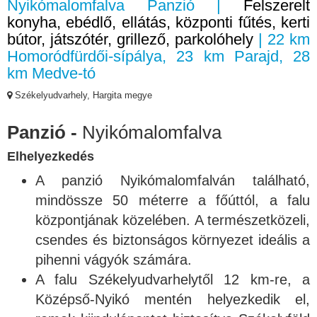
Nyikómalomfalva Panzió |
Felszerelt
konyha, ebédlő, ellátás, központi fűtés, kerti
bútor, játszótér, grillező, parkolóhely
| 22 km
Homoródfürdői-sípálya, 23 km Parajd, 28
km Medve-tó
Székelyudvarhely, Hargita megye
Panzió -
Nyikómalomfalva
Elhelyezkedés
A panzió Nyikómalomfalván található,
mindössze 50 méterre a főúttól, a falu
központjának közelében. A természetközeli,
csendes és biztonságos környezet ideális a
pihenni vágyók számára.
A falu Székelyudvarhelytől 12 km-re, a
Középső-Nyikó mentén helyezkedik el,