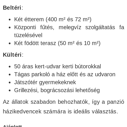
Beltéri
:
Két étterem (400 m² és 72 m²)
Központi fűtés, melegvíz szolgáltatás fa
tüzelésével
Két födött terasz (50 m² és 10 m²)
Kültéri
:
50 áras kert-udvar kerti bútorokkal
Tágas parkoló a ház előtt és az udvaron
Játszótér gyermekeknek
Grillezési, bográcsozási lehetőség
Az állatok szabadon behozhatók, így a panzió
házikedvencek számára is ideális választás.
Ajánlott