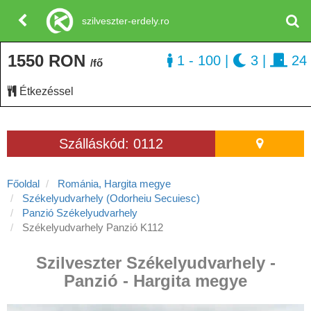
szilveszter-erdely.ro
1550 RON
1 - 100
|
3
|
24
/fő
Étkezéssel
Szálláskód: 0112
Főoldal
Románia, Hargita megye
Székelyudvarhely (Odorheiu Secuiesc)
Panzió Székelyudvarhely
Székelyudvarhely Panzió K112
Szilveszter Székelyudvarhely -
Panzió - Hargita megye