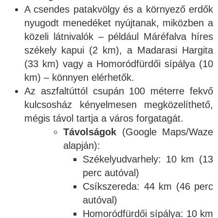
A csendes patakvölgy és a környező erdők
nyugodt menedéket nyújtanak, miközben a
közeli látnivalók – például Máréfalva híres
székely kapui (2 km), a Madarasi Hargita
(33 km) vagy a Homoródfürdői sípálya (10
km) – könnyen elérhetők.
Az aszfaltúttól csupán 100 méterre fekvő
kulcsosház kényelmesen megközelíthető,
mégis távol tartja a város forgatagát.
Távolságok
(Google Maps/Waze
alapján):
Székelyudvarhely: 10 km (13
perc autóval)
Csíkszereda: 44 km (46 perc
autóval)
Homoródfürdői sípálya: 10 km