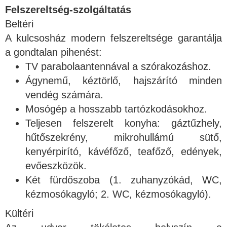
Felszereltség-szolgáltatás
Beltéri
A kulcsosház modern felszereltsége garantálja
a gondtalan pihenést:
TV parabolaantennával a szórakozáshoz.
Ágynemű, kéztörlő, hajszárító minden
vendég számára.
Mosógép a hosszabb tartózkodásokhoz.
Teljesen felszerelt konyha: gáztűzhely,
hűtőszekrény, mikrohullámú sütő,
kenyérpirító, kávéfőző, teafőző, edények,
evőeszközök.
Két fürdőszoba (1. zuhanyzókád, WC,
kézmosókagyló; 2. WC, kézmosókagyló).
Kültéri