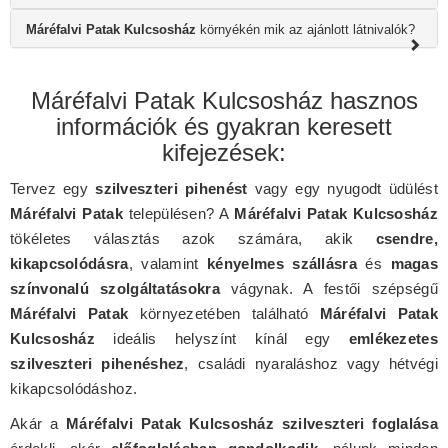
Máréfalvi Patak Kulcsosház
környékén mik az ajánlott látnivalók?
Máréfalvi Patak Kulcsosház hasznos
információk és gyakran keresett
kifejezések:
Tervez egy
szilveszteri pihenést
vagy egy nyugodt üdülést
Máréfalvi Patak
településen? A
Máréfalvi Patak Kulcsosház
tökéletes választás azok számára, akik
csendre,
kikapcsolódásra
, valamint
kényelmes szállásra
és
magas
színvonalú szolgáltatásokra
vágynak. A festői szépségű
Máréfalvi Patak
környezetében található
Máréfalvi Patak
Kulcsosház
ideális helyszínt kínál egy
emlékezetes
szilveszteri pihenéshez
, családi nyaraláshoz vagy hétvégi
kikapcsolódáshoz.
Akár a
Máréfalvi Patak Kulcsosház szilveszteri foglalása