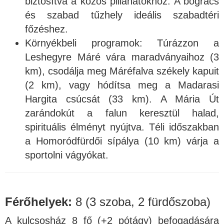
biztosítva a közös pillanatokhoz. A bogrács
és szabad tűzhely ideális szabadtéri
főzéshez.
Környékbeli programok: Túrázzon a
Leshegyre Máré vára maradványaihoz (3
km), csodálja meg Máréfalva székely kapuit
(2 km), vagy hódítsa meg a Madarasi
Hargita csúcsát (33 km). A Mária Út
zarándokút a falun keresztül halad,
spirituális élményt nyújtva. Téli időszakban
a Homoródfürdői sípálya (10 km) várja a
sportolni vágyókat.
Férőhelyek:
8 (3 szoba, 2 fürdőszoba)
A kulcsosház 8 fő (+2 pótágy) befogadására