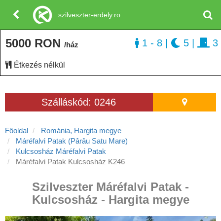
szilveszter-erdely.ro
5000 RON
1 - 8
|
5
|
3
/ház
Étkezés nélkül
Szálláskód: 0246
Főoldal
Románia, Hargita megye
Máréfalvi Patak (Pârâu Satu Mare)
Kulcsosház Máréfalvi Patak
Máréfalvi Patak Kulcsosház K246
Szilveszter Máréfalvi Patak -
Kulcsosház - Hargita megye