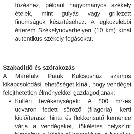
főzéshez, például hagyományos székely
ételek, mint gulyás vagy grillezett
finomságok készítéséhez. A legközelebbi
étterem Székelyudvarhelyen (10 km) kínál
autentikus székely fogásokat.
Szabadidő és szórakozás
A Máréfalvi Patak Kulcsosház számos
kikapcsolódási lehetőséget kínál, hogy vendégei
felejthetetlen élményekkel gazdagodjanak:
Kültéri tevékenységek: A 800 m²-es
udvaron fedett söröző (filagória), kerti
kiülő/terasz, hinta és flekkensütő kemence
várja a vendégeket, tökéletes helyszínt