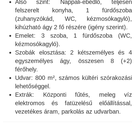
Alsó szint: Nappali-ebédlő, teljesen
felszerelt konyha, 1 fürdőszoba
(zuhanyzókád, WC, kézmosókagyló),
kihúzható ágy 2 fő részére (igény szerint).
Emelet: 3 szoba, 1 fürdőszoba (WC,
kézmosókagyló).
Szobák elosztása: 2 kétszemélyes és 4
egyszemélyes ágy, összesen 8 (+2)
férőhely.
Udvar: 800 m², számos kültéri szórakozási
lehetőséggel.
Extrák: Központi fűtés, meleg víz
elektromos és fatüzelésű előállítással,
vezetékes áram, parkolás az udvarban.