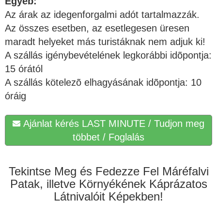
Egyéb:
Az árak az idegenforgalmi adót tartalmazzák.
Az összes esetben, az esetlegesen üresen
maradt helyeket más turistáknak nem adjuk ki!
A szállás igénybevételének legkorábbi idõpontja:
15 órától
A szállás kötelezõ elhagyásának idõpontja: 10
óráig
Ajánlat kérés LAST MINUTE / Tudjon meg
többet / Foglalás
Tekintse Meg és Fedezze Fel Máréfalvi
Patak, illetve Környékének Káprázatos
Látnivalóit Képekben!