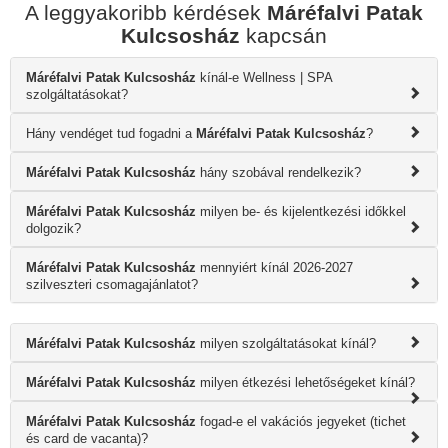
A leggyakoribb kérdések
Máréfalvi Patak
Kulcsosház
kapcsán
Máréfalvi Patak Kulcsosház
kínál-e Wellness | SPA
szolgáltatásokat?
Hány vendéget tud fogadni a
Máréfalvi Patak Kulcsosház
?
Máréfalvi Patak Kulcsosház
hány szobával rendelkezik?
Máréfalvi Patak Kulcsosház
milyen be- és kijelentkezési időkkel
dolgozik?
Máréfalvi Patak Kulcsosház
mennyiért kínál 2026-2027
szilveszteri csomagajánlatot?
Máréfalvi Patak Kulcsosház
milyen szolgáltatásokat kínál?
Máréfalvi Patak Kulcsosház
milyen étkezési lehetőségeket kínál?
Máréfalvi Patak Kulcsosház
fogad-e el vakációs jegyeket (tichet
és card de vacanta)?