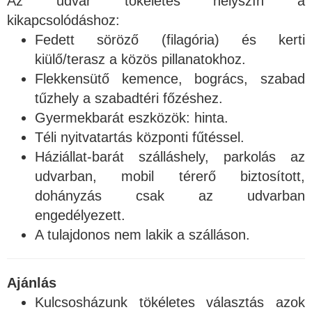
Az udvar tökéletes helyszín a
kikapcsolódáshoz:
Fedett söröző (filagória) és kerti
kiülő/terasz a közös pillanatokhoz.
Flekkensütő kemence, bogrács, szabad
tűzhely a szabadtéri főzéshez.
Gyermekbarát eszközök: hinta.
Téli nyitvatartás központi fűtéssel.
Háziállat-barát szálláshely, parkolás az
udvarban, mobil térerő biztosított,
dohányzás csak az udvarban
engedélyezett.
A tulajdonos nem lakik a szálláson.
Ajánlás
Kulcsosházunk tökéletes választás azok