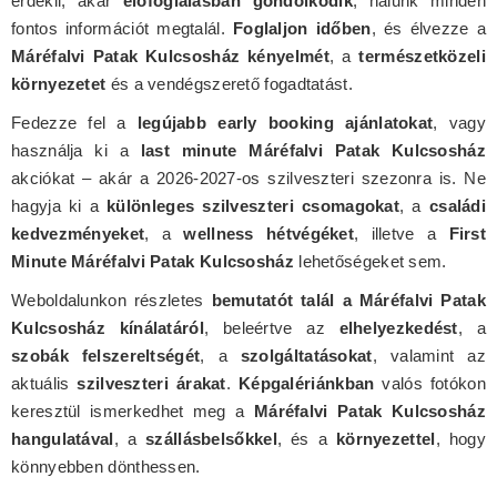
érdekli, akár
előfoglalásban gondolkodik
, nálunk minden
fontos információt megtalál.
Foglaljon időben
, és élvezze a
Máréfalvi Patak Kulcsosház kényelmét
, a
természetközeli
környezetet
és a vendégszerető fogadtatást.
Fedezze fel a
legújabb early booking ajánlatokat
, vagy
használja ki a
last minute Máréfalvi Patak Kulcsosház
akciókat – akár a 2026-2027-os szilveszteri szezonra is. Ne
hagyja ki a
különleges szilveszteri csomagokat
, a
családi
kedvezményeket
, a
wellness hétvégéket
, illetve a
First
Minute Máréfalvi Patak Kulcsosház
lehetőségeket sem.
Weboldalunkon részletes
bemutatót talál a Máréfalvi Patak
Kulcsosház kínálatáról
, beleértve az
elhelyezkedést
, a
szobák felszereltségét
, a
szolgáltatásokat
, valamint az
aktuális
szilveszteri árakat
.
Képgalériánkban
valós fotókon
keresztül ismerkedhet meg a
Máréfalvi Patak Kulcsosház
hangulatával
, a
szállásbelsőkkel
, és a
környezettel
, hogy
könnyebben dönthessen.