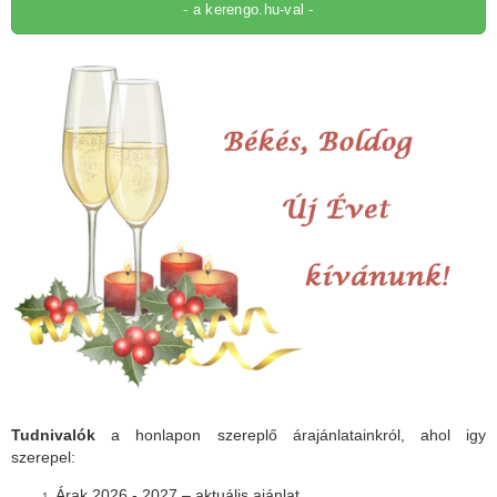
- a kerengo.hu-val -
Tudnivalók
a honlapon szereplő árajánlatainkról, ahol igy
szerepel:
Árak 2026 - 2027 – aktuális ajánlat.