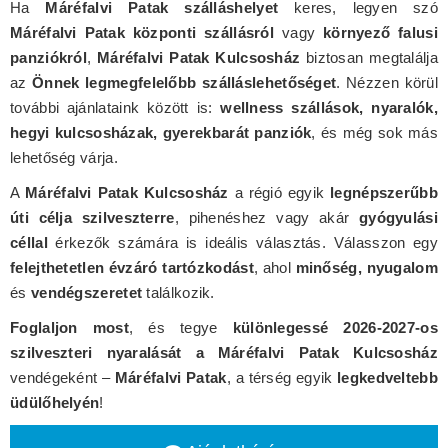
Ha
Máréfalvi Patak szálláshelyet
keres, legyen szó
Máréfalvi Patak központi szállásról
vagy
környező falusi
panziókról
,
Máréfalvi Patak Kulcsosház
biztosan megtalálja
az
Önnek legmegfelelőbb szálláslehetőséget
. Nézzen körül
további ajánlataink között is:
wellness szállások, nyaralók,
hegyi kulcsosházak, gyerekbarát panziók
, és még sok más
lehetőség várja.
A
Máréfalvi Patak Kulcsosház
a régió egyik
legnépszerűbb
úti célja szilveszterre
, pihenéshez vagy akár
gyógyulási
céllal
érkezők számára is ideális választás. Válasszon egy
felejthetetlen évzáró tartózkodást
, ahol
minőség, nyugalom
és
vendégszeretet
találkozik.
Foglaljon most
, és tegye
különlegessé 2026-2027-os
szilveszteri nyaralását a Máréfalvi Patak Kulcsosház
vendégeként –
Máréfalvi Patak
, a térség egyik
legkedveltebb
üdülőhelyén
!