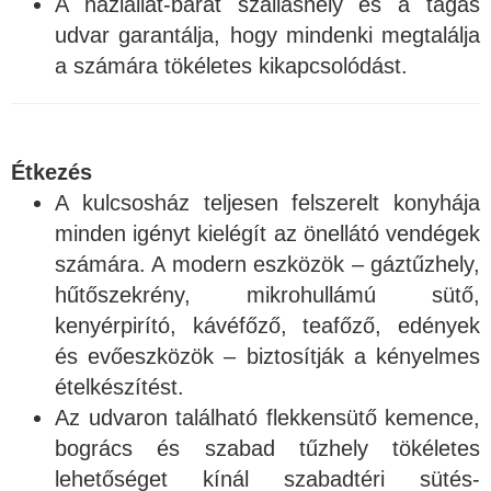
A háziállat-barát szálláshely és a tágas
udvar garantálja, hogy mindenki megtalálja
a számára tökéletes kikapcsolódást.
Étkezés
A kulcsosház teljesen felszerelt konyhája
minden igényt kielégít az önellátó vendégek
számára. A modern eszközök – gáztűzhely,
hűtőszekrény, mikrohullámú sütő,
kenyérpirító, kávéfőző, teafőző, edények
és evőeszközök – biztosítják a kényelmes
ételkészítést.
Az udvaron található flekkensütő kemence,
bogrács és szabad tűzhely tökéletes
lehetőséget kínál szabadtéri sütés-