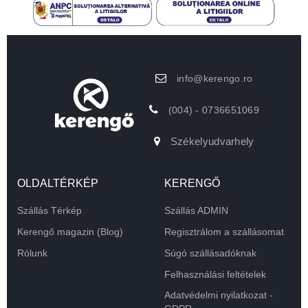
info@kerengo.ro
(004) - 0736651069
Székelyudvarhely
OLDALTÉRKÉP
KERENGŐ
Szállás Térkép
Szállás ADMIN
Kerengő magazin (Blog)
Regisztrálom a szállásomat
Rólunk
Súgó szállásadóknak
Felhasználási feltételek
Adatvédelmi nyilatkozat -