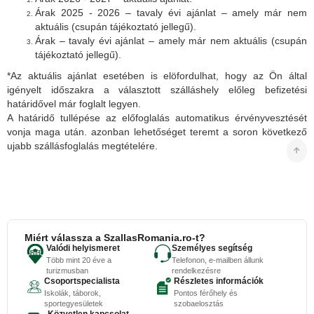
Árak 2025 - 2026 – tavaly évi ajánlat – amely már nem
aktuális (csupán tájékoztató jellegű).
Árak – tavaly évi ajánlat – amely már nem aktuális (csupán
tájékoztató jellegű).
*Az aktuális ajánlat esetében is elöfordulhat, hogy az Ön által
igényelt időszakra a választott szálláshely előleg befizetési
határidővel már foglalt legyen.
A határidő tullépése az előfoglalás automatikus érvényvesztését
vonja maga után. azonban lehetőséget teremt a soron következő
ujabb szállásfoglalás megtételére.
Miért válassza a SzallasRomania.ro-t?
Valódi helyismeret
Személyes segítség
Több mint 20 éve a
Telefonon, e-mailben állunk
turizmusban
rendelkezésre
Csoportspecialista
Részletes információk
Iskolák, táborok,
Pontos férőhely és
sportegyesületek
szobaelosztás
Közvetlen kapcsolat