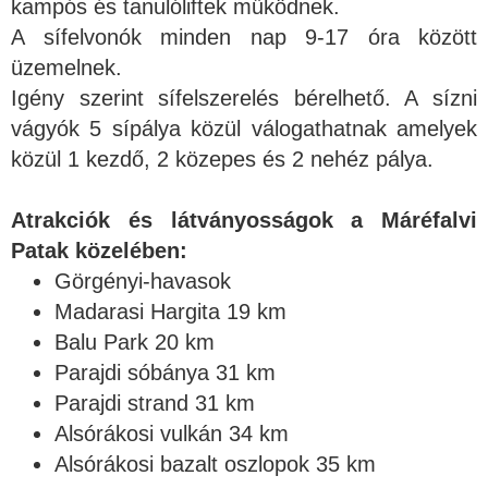
kampós és tanulóliftek működnek.
A sífelvonók minden nap 9-17 óra között
üzemelnek.
Igény szerint sífelszerelés bérelhető. A sízni
vágyók 5 sípálya közül válogathatnak amelyek
közül 1 kezdő, 2 közepes és 2 nehéz pálya.
Atrakciók és látványosságok a Máréfalvi
Patak közelében:
Görgényi-havasok
Madarasi Hargita 19 km
Balu Park 20 km
Parajdi sóbánya 31 km
Parajdi strand 31 km
Alsórákosi vulkán 34 km
Alsórákosi bazalt oszlopok 35 km