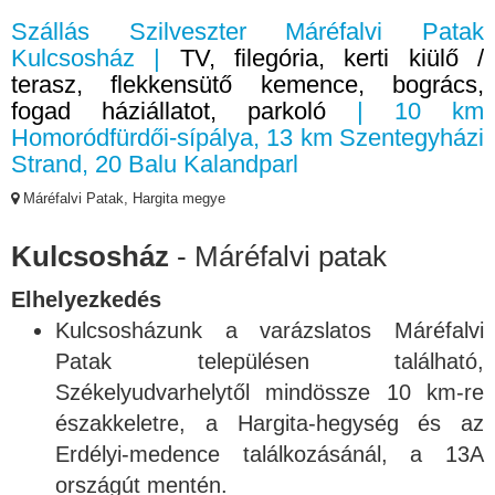
Szállás Szilveszter Máréfalvi Patak
Kulcsosház |
TV, filegória, kerti kiülő /
terasz, flekkensütő kemence, bogrács,
fogad háziállatot, parkoló
| 10 km
Homoródfürdői-sípálya, 13 km Szentegyházi
Strand, 20 Balu Kalandparl
Máréfalvi Patak, Hargita megye
Kulcsosház
- Máréfalvi patak
Elhelyezkedés
Kulcsosházunk a varázslatos Máréfalvi
Patak településen található,
Székelyudvarhelytől mindössze 10 km-re
északkeletre, a Hargita-hegység és az
Erdélyi-medence találkozásánál, a 13A
országút mentén.