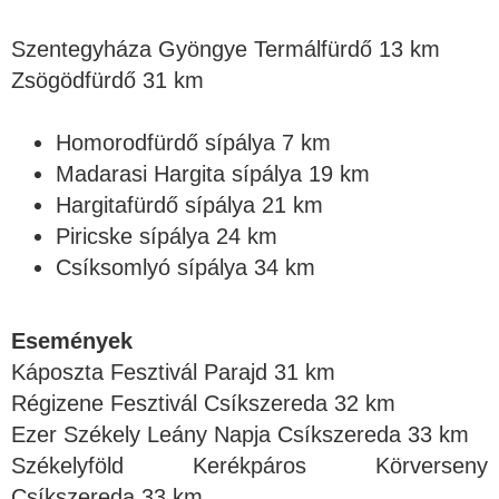
Szentegyháza Gyöngye Termálfürdő 13 km
Zsögödfürdő 31 km
Homorodfürdő sípálya 7 km
Madarasi Hargita sípálya 19 km
Hargitafürdő sípálya 21 km
Piricske sípálya 24 km
Csíksomlyó sípálya 34 km
Események
Káposzta Fesztivál Parajd 31 km
Régizene Fesztivál Csíkszereda 32 km
Ezer Székely Leány Napja Csíkszereda 33 km
Székelyföld Kerékpáros Körverseny
Csíkszereda 33 km