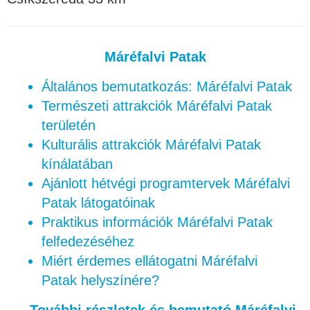
Máréfalvi Patak
Általános bemutatkozás: Máréfalvi Patak
Természeti attrakciók Máréfalvi Patak
területén
Kulturális attrakciók Máréfalvi Patak
kínálatában
Ajánlott hétvégi programtervek Máréfalvi
Patak látogatóinak
Praktikus információk Máréfalvi Patak
felfedezéséhez
Miért érdemes ellátogatni Máréfalvi
Patak helyszínére?
További részletek és bemutató Máréfalvi