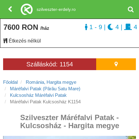
szilveszter-erdely.ro
7600 RON
1 - 9
|
4
|
4
/ház
Étkezés nélkül
Szálláskód: 1154
Főoldal
Románia, Hargita megye
Máréfalvi Patak (Pârâu Satu Mare)
Kulcsosház Máréfalvi Patak
Máréfalvi Patak Kulcsosház K1154
Szilveszter Máréfalvi Patak -
Kulcsosház - Hargita megye