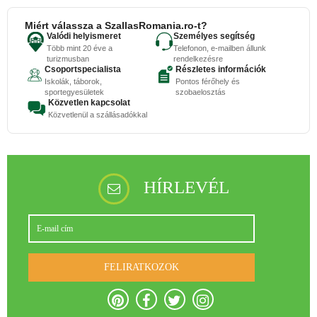
Miért válassza a SzallasRomania.ro-t?
Valódi helyismeret
Személyes segítség
Több mint 20 éve a
Telefonon, e-mailben állunk
turizmusban
rendelkezésre
Csoportspecialista
Részletes információk
Iskolák, táborok,
Pontos férőhely és
sportegyesületek
szobaelosztás
Közvetlen kapcsolat
Közvetlenül a szállásadókkal
HÍRLEVÉL
FELIRATKOZOK