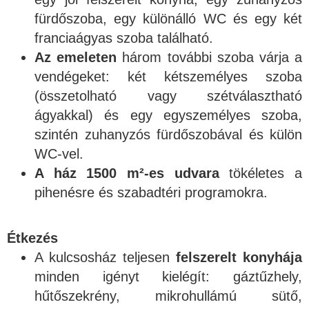
fürdőszoba, egy különálló WC és egy két
franciaágyas szoba található.
Az emeleten
három további szoba várja a
vendégeket: két kétszemélyes szoba
(összetolható vagy szétválasztható
ágyakkal) és egy egyszemélyes szoba,
szintén zuhanyzós fürdőszobával és külön
WC-vel.
A ház 1500 m²-es udvara
tökéletes a
pihenésre és szabadtéri programokra.
Étkezés
A kulcsosház teljesen
felszerelt konyhája
minden igényt kielégít: gáztűzhely,
hűtőszekrény, mikrohullámú sütő,