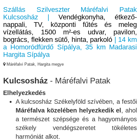
Szállás Szilveszter Máréfalvi Patak
Kulcsosház |
Vendégkonyha, étkező-
nappali, TV, központi fűtés és meleg
vízellátás, 1500 m²-es udvar, pavilon,
bogrács, flekken sütő, hinta, parkoló
| 14 km
a Homoródfürdő Sípálya, 35 km Madarasi
Hargita Sípálya
Máréfalvi Patak, Hargita megye
Kulcsosház
- Máréfalvi Patak
Elhelyezkedés
A kulcsosház Székelyföld szívében, a festői
Máréfalva közelében helyezkedik el
, ahol
a természet szépsége és a hagyományos
székely vendégszeretet tökéletes
harmóniát alkot.