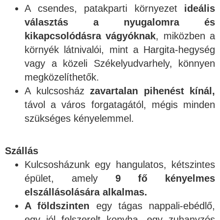
A csendes, patakparti környezet
ideális
választás a nyugalomra és
kikapcsolódásra vágyóknak
, miközben a
környék látnivalói, mint a Hargita-hegység
vagy a közeli Székelyudvarhely, könnyen
megközelíthetők.
A kulcsosház
zavartalan pihenést kínál,
távol a város forgatagától, mégis minden
szükséges kényelemmel.
Szállás
Kulcsosházunk egy hangulatos, kétszintes
épület, amely
9 fő kényelmes
elszállásolására alkalmas.
A földszinten
egy tágas nappali-ebédlő,
egy jól felszerelt konyha, egy zuhanyzós