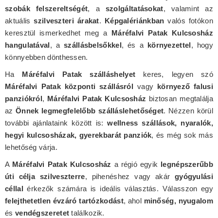
szobák felszereltségét
, a
szolgáltatásokat
, valamint az
aktuális
szilveszteri árakat
.
Képgalériánkban
valós fotókon
keresztül ismerkedhet meg a
Máréfalvi Patak Kulcsosház
hangulatával
, a
szállásbelsőkkel
, és a
környezettel
, hogy
könnyebben dönthessen.
Ha
Máréfalvi Patak szálláshelyet
keres, legyen szó
Máréfalvi Patak központi szállásról
vagy
környező falusi
panziókról
,
Máréfalvi Patak Kulcsosház
biztosan megtalálja
az
Önnek legmegfelelőbb szálláslehetőséget
. Nézzen körül
további ajánlataink között is:
wellness szállások, nyaralók,
hegyi kulcsosházak, gyerekbarát panziók
, és még sok más
lehetőség várja.
A
Máréfalvi Patak Kulcsosház
a régió egyik
legnépszerűbb
úti célja szilveszterre
, pihenéshez vagy akár
gyógyulási
céllal
érkezők számára is ideális választás. Válasszon egy
felejthetetlen évzáró tartózkodást
, ahol
minőség, nyugalom
és
vendégszeretet
találkozik.