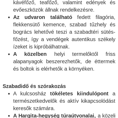
kávéfőző, teafőző, valamint edények és
evőeszközök állnak rendelkezésre.
Az udvaron található
fedett filagória,
flekkensütő kemence, szabad tűzhely és
bogrács lehetővé teszi a szabadtéri sütés-
főzést, így a vendégek autentikus székely
ízeket is kipróbálhatnak.
A közelben
helyi termelőktől friss
alapanyagok beszerezhetők, de éttermek
és boltok is elérhetők a környéken.
Szabadidő és szórakozás
A kulcsosház
tökéletes kiindulópont
a
természetkedvelők és aktív kikapcsolódást
keresők számára.
A Hargita-hegység túraútvonalai,
a közeli