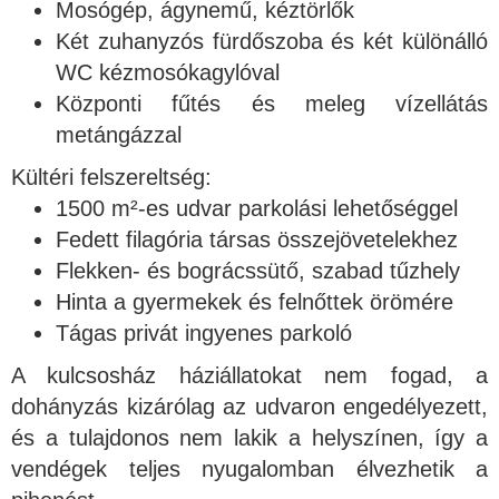
Mosógép, ágynemű, kéztörlők
Két zuhanyzós fürdőszoba és két különálló
WC kézmosókagylóval
Központi fűtés és meleg vízellátás
metángázzal
Kültéri felszereltség:
1500 m²-es udvar parkolási lehetőséggel
Fedett filagória társas összejövetelekhez
Flekken- és bográcssütő, szabad tűzhely
Hinta a gyermekek és felnőttek örömére
Tágas privát ingyenes parkoló
A kulcsosház háziállatokat nem fogad, a
dohányzás kizárólag az udvaron engedélyezett,
és a tulajdonos nem lakik a helyszínen, így a
vendégek teljes nyugalomban élvezhetik a