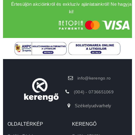
Értesüljön akcióinkról és exkluzív ajánlatainkról! Ne hagyja
ki!
info@kerengo.ro
(004) - 0736651069
Székelyudvarhely
OLDALTÉRKÉP
KERENGŐ