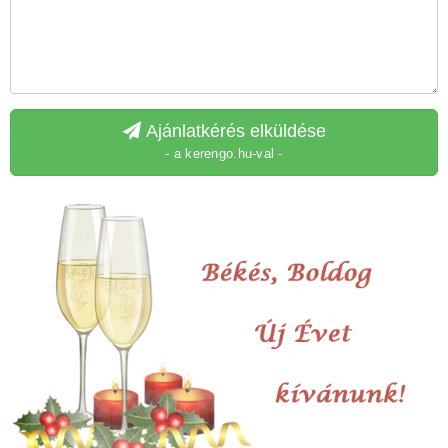
Ajánlatkérés elküldése
- a kerengo.hu-val -