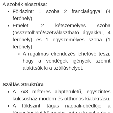
A szobák elosztása:
Földszint: 1 szoba 2 franciaággyal (4
férőhely)
Emelet: 2 kétszemélyes szoba
(összetolható/szétválasztható ágyakkal, 4
férőhely) és 1 egyszemélyes szoba (1
férőhely)
A rugalmas elrendezés lehetővé teszi,
hogy a vendégek igényeik szerint
alakítsák ki a szálláshelyet.
Szállás Struktúra
A 7x8 méteres alapterületű, egyszintes
kulcsosház modern és otthonos kialakítású.
A földszint tágas nappali-ebédlője a
társasági élet központja, míg a konyha és a