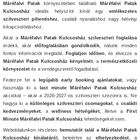
Máréfalvi Patak
környezetében található
Máréfalvi Patak
Kulcsosház
ideális helyszínt kínál egy
emlékezetes
szilveszteri pihenéshez
, családi nyaraláshoz vagy hétvégi
kikapcsolódáshoz.
Akár a
Máréfalvi Patak Kulcsosház szilveszteri foglalása
érdekli, akár
előfoglalásban gondolkodik
, nálunk minden
fontos információt megtalál.
Foglaljon időben
, és élvezze a
Máréfalvi Patak Kulcsosház kényelmét
, a
természetközeli
környezetet
és a vendégszerető fogadtatást.
Fedezze fel a
legújabb early booking ajánlatokat
, vagy
használja ki a
last minute Máréfalvi Patak Kulcsosház
akciókat – akár a 2026-2027-os szilveszteri szezonra is. Ne
hagyja ki a
különleges szilveszteri csomagokat
, a
családi
kedvezményeket
, a
wellness hétvégéket
, illetve a
First
Minute Máréfalvi Patak Kulcsosház
lehetőségeket sem.
Weboldalunkon részletes
bemutatót talál a Máréfalvi Patak
Kulcsosház kínálatáról
, beleértve az
elhelyezkedést
, a