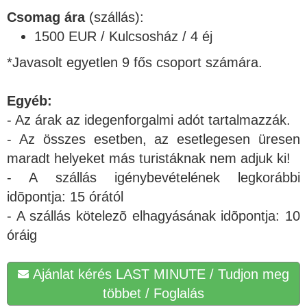
Csomag ára
(szállás):
1500 EUR / Kulcsosház / 4 éj
*Javasolt egyetlen 9 fős csoport számára.
Egyéb:
- Az árak az idegenforgalmi adót tartalmazzák.
- Az összes esetben, az esetlegesen üresen
maradt helyeket más turistáknak nem adjuk ki!
- A szállás igénybevételének legkorábbi
idõpontja: 15 órától
- A szállás kötelezõ elhagyásának idõpontja: 10
óráig
Ajánlat kérés LAST MINUTE / Tudjon meg
többet / Foglalás