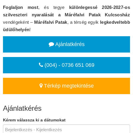
Foglaljon most
, és tegye
különlegessé 2026-2027-os
szilveszteri nyaralását a Máréfalvi Patak Kulcsosház
vendégeként –
Máréfalvi Patak
, a térség egyik
legkedveltebb
üdülőhelyén
!
Ajánlatkérés
(004) - 0736 651 069
Térkép megtekintése
Ajánlatkérés
Kérem válassza ki a dátumokat