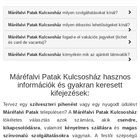
Máréfalvi Patak Kulcsosház
milyen szolgáltatásokat kínál?
Máréfalvi Patak Kulcsosház
milyen étkezési lehetőségeket kínál?
Máréfalvi Patak Kulcsosház
fogad-e el vakációs jegyeket (tichet
és card de vacanta)?
Máréfalvi Patak Kulcsosház
környékén mik az ajánlott látnivalók?
Máréfalvi Patak Kulcsosház hasznos
információk és gyakran keresett
kifejezések:
Tervez egy
szilveszteri pihenést
vagy egy nyugodt üdülést
Máréfalvi Patak
településen? A
Máréfalvi Patak Kulcsosház
tökéletes választás azok számára, akik
csendre,
kikapcsolódásra
, valamint
kényelmes szállásra
és
magas
színvonalú szolgáltatásokra
vágynak. A festői szépségű