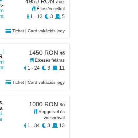
4950 RON
/ház
t-
Étkezés nélkül
m
nt
1 - 13
3
5
Tichet | Card vakációs jegy
 |
1450 RON
/fő
i,
Étkezés feláras
km
nt
1 - 24
3
11
Tichet | Card vakációs jegy
s,
1000 RON
/fő
a,
Reggelivel és
i-
vacsorával
a
1 - 34
3
13