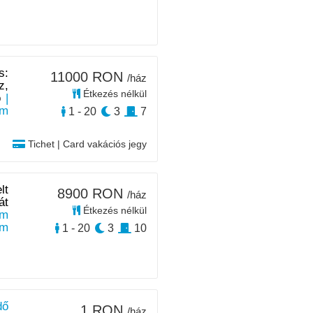
s:
11000 RON
/ház
z,
Étkezés nélkül
ó
|
km
1 - 20
3
7
Tichet | Card vakációs jegy
lt
8900 RON
/ház
át
Étkezés nélkül
m
km
1 - 20
3
10
dő
1 RON
/ház