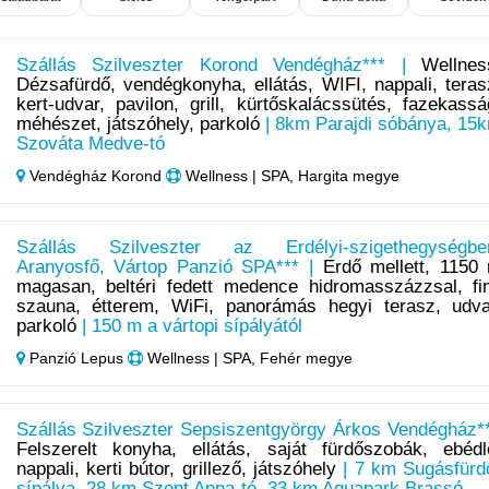
Szállás Szilveszter Korond Vendégház*** |
Wellnes
Dézsafürdő, vendégkonyha, ellátás, WIFI, nappali, teras
kert-udvar, pavilon, grill, kürtőskalácssütés, fazekassá
méhészet, játszóhely, parkoló
| 8km Parajdi sóbánya, 15
Szováta Medve-tó
Vendégház Korond
Wellness | SPA, Hargita megye
Szállás Szilveszter az Erdélyi-szigethegységbe
Aranyosfő, Vártop Panzió SPA*** |
Erdő mellett, 1150
magasan, beltéri fedett medence hidromasszázzsal, fi
szauna, étterem, WiFi, panorámás hegyi terasz, udva
parkoló
| 150 m a vártopi sípályától
Panzió Lepus
Wellness | SPA, Fehér megye
Szállás Szilveszter Sepsiszentgyörgy Árkos Vendégház**
Felszerelt konyha, ellátás, saját fürdőszobák, ebédl
nappali, kerti bútor, grillező, játszóhely
| 7 km Sugásfürd
sípálya, 28 km Szent Anna-tó, 33 km Aquapark Brassó