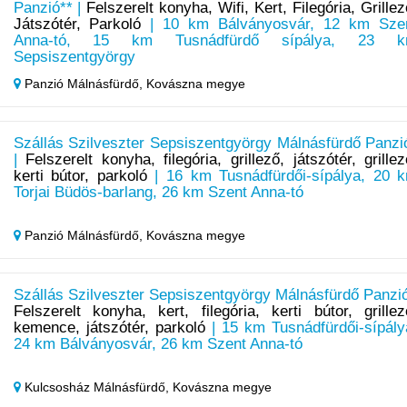
Panzió** |
Felszerelt konyha, Wifi, Kert, Filegória, Grillez
Játszótér, Parkoló
| 10 km Bálványosvár, 12 km Sze
Anna-tó, 15 km Tusnádfürdő sípálya, 23 
Sepsiszentgyörgy
Panzió Málnásfürdő,
Kovászna megye
Szállás Szilveszter Sepsiszentgyörgy Málnásfürdő Panzi
|
Felszerelt konyha, filegória, grillező, játszótér, grillez
kerti bútor, parkoló
| 16 km Tusnádfürdői-sípálya, 20 
Torjai Büdös-barlang, 26 km Szent Anna-tó
Panzió Málnásfürdő,
Kovászna megye
Szállás Szilveszter Sepsiszentgyörgy Málnásfürdő Panzió
Felszerelt konyha, kert, filegória, kerti bútor, grillez
kemence, játszótér, parkoló
| 15 km Tusnádfürdői-sípály
24 km Bálványosvár, 26 km Szent Anna-tó
Kulcsosház Málnásfürdő,
Kovászna megye