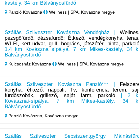
kastély, 34 km Bálványosfürdő
Panzió Kovászna
Wellness | SPA, Kovászna megye
Szállás Szilveszter Kovászna Vendégház |
Wellnes
pezsgőfürdő, dézsafürdő; Étkező, vendégkonyha, teras
WI-FI, kert-udvar, grill, bogrács, játszótér, hinta, parkol
1,4 km Kovászna sípálya, 7 km Mikes-kastély, 34 
Bálványosfürdő
Kulcsosház Kovászna
Wellness | SPA, Kovászna megye
Szállás Szilveszter Kovászna Panzió*** |
Felszere
konyha, étkező, nappali, Tv, konferencia terem, saj
fürdőszobák, grillező, saját farm, parkoló
| 2 k
Kovásznai-sípálya, 7 km Mikes-kastély, 34 
Bálványosfürdő
Panzió Kovászna,
Kovászna megye
Szállás Szilveszter Sepsiszentgyörgy Málnásfür