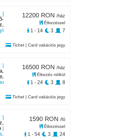
 |
12200 RON
/ház
ő-
Étkezéssel
z,
yi
1 - 14
3
7
Tichet | Card vakációs jegy
 |
16500 RON
/ház
a,
Étkezés nélkül
e,
nu
1 - 24
3
8
Tichet | Card vakációs jegy
 |
1590 RON
/fő
z,
Étkezéssel
ó
|
s,
1 - 54
3
24