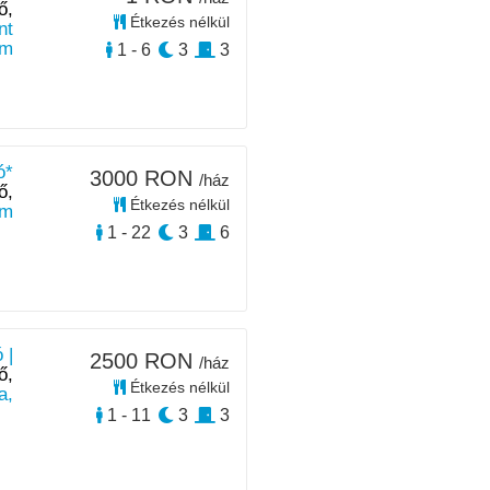
ő,
Étkezés nélkül
nt
km
1 - 6
3
3
ó*
3000 RON
/ház
ő,
Étkezés nélkül
km
1 - 22
3
6
 |
2500 RON
/ház
ő,
Étkezés nélkül
a,
1 - 11
3
3