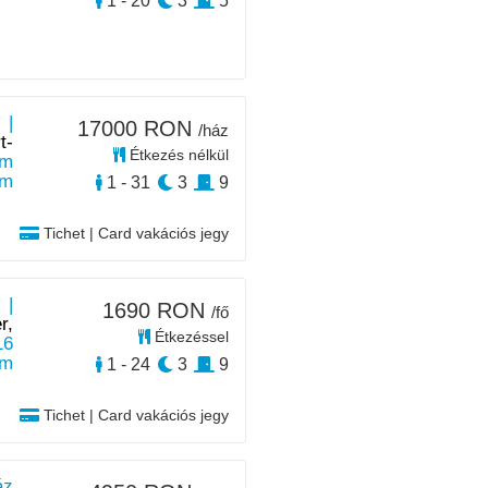
1 - 20
3
5
 |
17000 RON
/ház
t-
Étkezés nélkül
m
km
1 - 31
3
9
Tichet | Card vakációs jegy
 |
1690 RON
/fő
r,
Étkezéssel
16
km
1 - 24
3
9
Tichet | Card vakációs jegy
áz