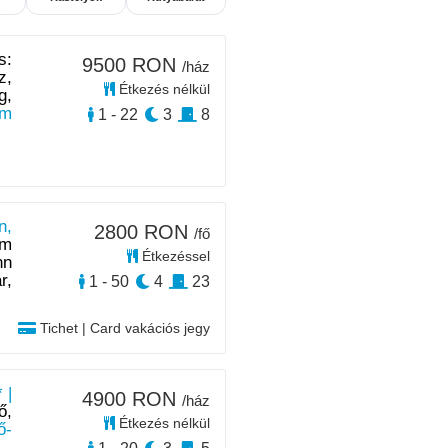
s:
9500 RON
/ház
z,
Étkezés nélkül
g,
km
1 - 22
3
8
n,
2800 RON
/fő
 m
Étkezéssel
nn
r,
1 - 50
4
23
Tichet | Card vakációs jegy
 |
4900 RON
/ház
ő,
Étkezés nélkül
ő-