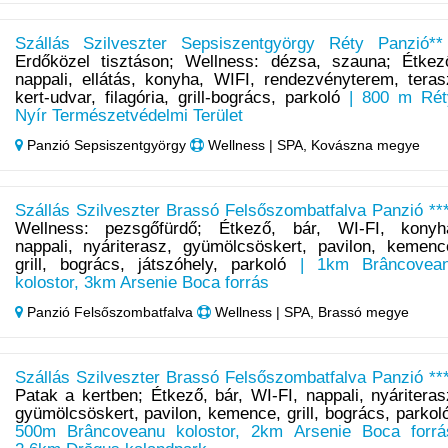
Szállás Szilveszter Sepsiszentgyörgy Réty Panzió**
Erdőközel tisztáson; Wellness: dézsa, szauna; Étkez
nappali, ellátás, konyha, WIFI, rendezvényterem, teras
kert-udvar, filagória, grill-bogrács, parkoló
| 800 m Rét
Nyír Természetvédelmi Terület
Panzió Sepsiszentgyörgy
Wellness | SPA, Kovászna megye
Szállás Szilveszter Brassó Felsőszombatfalva Panzió ***
Wellness: pezsgőfürdő; Étkező, bár, WI-FI, konyh
nappali, nyáriterasz, gyümölcsöskert, pavilon, kemenc
grill, bogrács, játszóhely, parkoló
| 1km Brâncovea
kolostor, 3km Arsenie Boca forrás
Panzió Felsőszombatfalva
Wellness | SPA, Brassó megye
Szállás Szilveszter Brassó Felsőszombatfalva Panzió ***
Patak a kertben; Étkező, bár, WI-FI, nappali, nyáriteras
gyümölcsöskert, pavilon, kemence, grill, bogrács, parkol
500m Brâncoveanu kolostor, 2km Arsenie Boca forrá