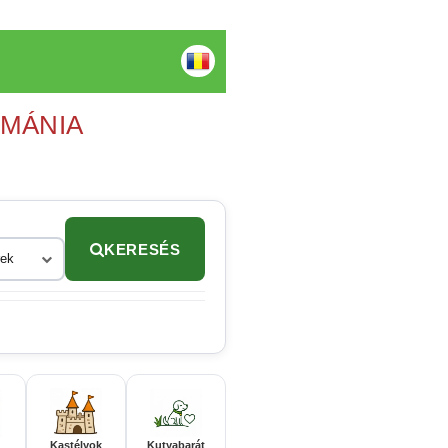
OMÁNIA
KERESÉS
rek
Kastélyok
Kutyabarát