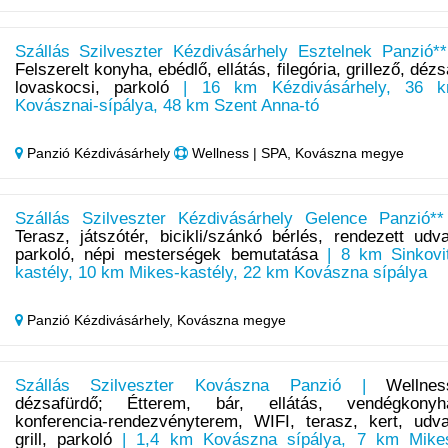
Szállás Szilveszter Kézdivásárhely Esztelnek Panzió**
Felszerelt konyha, ebédlő, ellátás, filegória, grillező, dézs
lovaskocsi, parkoló
| 16 km Kézdivásárhely, 36 
Kovásznai-sípálya, 48 km Szent Anna-tó
Panzió Kézdivásárhely
Wellness | SPA, Kovászna megye
Szállás Szilveszter Kézdivásárhely Gelence Panzió**
Terasz, játszótér, bicikli/szánkó bérlés, rendezett udva
parkoló, népi mesterségek bemutatása
| 8 km Sinkovi
kastély, 10 km Mikes-kastély, 22 km Kovászna sípálya
Panzió Kézdivásárhely,
Kovászna megye
Szállás Szilveszter Kovászna Panzió |
Wellnes
dézsafürdő; Étterem, bár, ellátás, vendégkonyh
konferencia-rendezvényterem, WIFI, terasz, kert, udva
grill, parkoló
| 1,4 km Kovászna sípálya, 7 km Mike