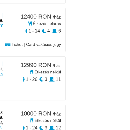
 |
12400 RON
/ház
a,
Étkezés feláras
km
1 - 14
4
6
Tichet | Card vakációs jegy
 |
12990 RON
/ház
r,
Étkezés nélkül
ts
1 - 26
3
11
s:
10000 RON
/ház
a,
Étkezés nélkül
r,
s-
1 - 24
3
12