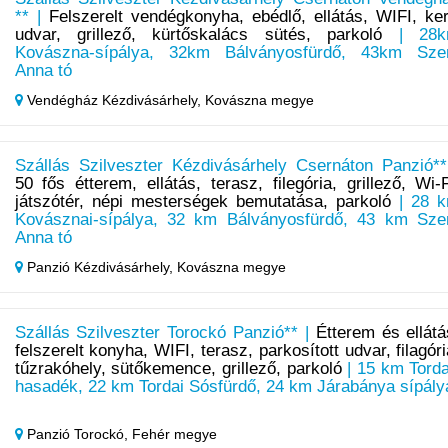
** |
Felszerelt vendégkonyha, ebédlő, ellátás, WIFI, ker
udvar, grillező, kürtőskalács sütés, parkoló
| 28k
Kovászna-sípálya, 32km Bálványosfürdő, 43km Sze
Anna tó
Vendégház Kézdivásárhely,
Kovászna megye
Szállás Szilveszter Kézdivásárhely Csernáton Panzió**
50 fős étterem, ellátás, terasz, filegória, grillező, Wi-F
játszótér, népi mesterségek bemutatása, parkoló
| 28 
Kovásznai-sípálya, 32 km Bálványosfürdő, 43 km Sze
Anna tó
Panzió Kézdivásárhely,
Kovászna megye
Szállás Szilveszter Torockó Panzió** |
Étterem és ellátá
felszerelt konyha, WIFI, terasz, parkosított udvar, filagóri
tűzrakóhely, sütőkemence, grillező, parkoló
| 15 km Torda
hasadék, 22 km Tordai Sósfürdő, 24 km Járabánya sípály
Panzió Torockó,
Fehér megye