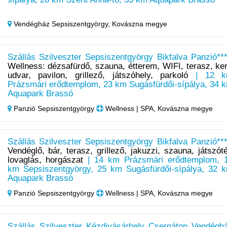
Vendégház Sepsiszentgyörgy,
Kovászna megye
Szállás Szilveszter Sepsiszentgyörgy Bikfalva Panzió***
Wellness: dézsafürdő, szauna, étterem, WIFI, terasz, ker
udvar, pavilon, grillező, játszóhely, parkoló
| 12 k
Prázsmári erődtemplom, 23 km Sugásfürdői-sípálya, 34 
Aquapark Brassó
Panzió Sepsiszentgyörgy
Wellness | SPA, Kovászna megye
Szállás Szilveszter Sepsiszentgyörgy Bikfalva Panzió***
Vendéglő, bár, terasz, grillező, jakuzzi, szauna, játszóté
lovaglás, horgászat
| 14 km Prázsmári erődtemplom, 
km Sepsiszentgyörgy, 25 km Sugásfürdői-sípálya, 32 
Aquapark Brassó
Panzió Sepsiszentgyörgy
Wellness | SPA, Kovászna megye
Szállás Szilveszter Kézdivásárhely Csernáton Vendégh