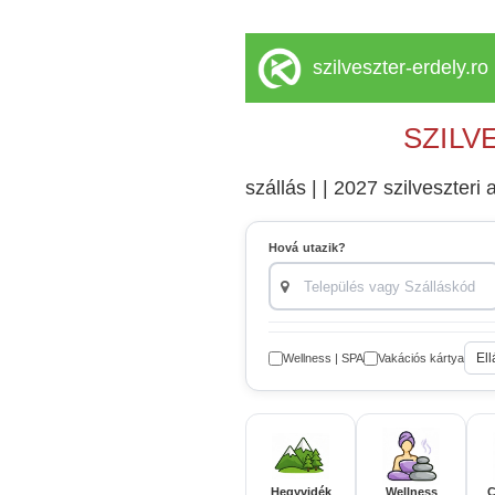
szilveszter-erdely.ro
SZILV
szállás | | 2027 szilveszteri a
Hová utazik?
Ell
Wellness | SPA
Vakációs kártya
Hegyvidék
Wellness
C