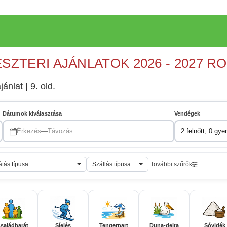
ESZTERI AJÁNLATOK 2026 - 2027 R
jánlat | 9. old.
Dátumok kiválasztása
Vendégek
Érkezés
—
Távozás
2 felnőtt, 0 gye
átás típusa
Szállás típusa
További szűrők
saládbarát
Síelés
Tengerpart
Duna-delta
Sóvidék