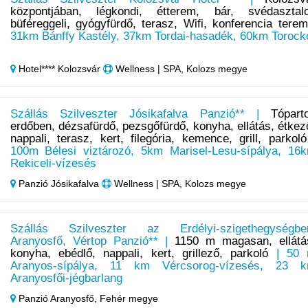
központjában, légkondi, étterem, bár, svédasztal
büféreggeli, gyógyfürdő, terasz, Wifi, konferencia terem
31km Bánffy Kastély, 37km Tordai-hasadék, 60km Torock
Hotel**** Kolozsvár
Wellness | SPA, Kolozs megye
Szállás Szilveszter Jósikafalva Panzió** |
Tópart
erdőben, dézsafürdő, pezsgőfürdő, konyha, ellátás, étkez
nappali, terasz, kert, filegória, kemence, grill, parkoló
100m Bélesi viztározó, 5km Marisel-Lesu-sípálya, 16
Rekiceli-vízesés
Panzió Jósikafalva
Wellness | SPA, Kolozs megye
Szállás Szilveszter az Erdélyi-szigethegységbe
Aranyosfő, Vértop Panzió** |
1150 m magasan, ellátá
konyha, ebédlő, nappali, kert, grillező, parkoló
| 50
Aranyos-sípálya, 11 km Vércsorog-vízesés, 23 
Aranyosfői-jégbarlang
Panzió Aranyosfő,
Fehér megye