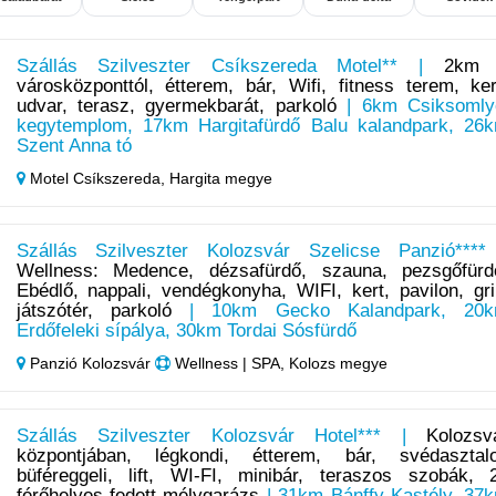
Szállás Szilveszter Csíkszereda Motel** |
2km
városközponttól, étterem, bár, Wifi, fitness terem, ker
udvar, terasz, gyermekbarát, parkoló
| 6km Csiksomly
kegytemplom, 17km Hargitafürdő Balu kalandpark, 26
Szent Anna tó
Motel Csíkszereda,
Hargita megye
Szállás Szilveszter Kolozsvár Szelicse Panzió****
Wellness: Medence, dézsafürdő, szauna, pezsgőfürd
Ebédlő, nappali, vendégkonyha, WIFI, kert, pavilon, gril
játszótér, parkoló
| 10km Gecko Kalandpark, 20
Erdőfeleki sípálya, 30km Tordai Sósfürdő
Panzió Kolozsvár
Wellness | SPA, Kolozs megye
Szállás Szilveszter Kolozsvár Hotel*** |
Kolozsv
központjában, légkondi, étterem, bár, svédasztal
büféreggeli, lift, WI-FI, minibár, teraszos szobák, 
férőhelyes fedett mélygarázs
| 31km Bánffy Kastély, 37