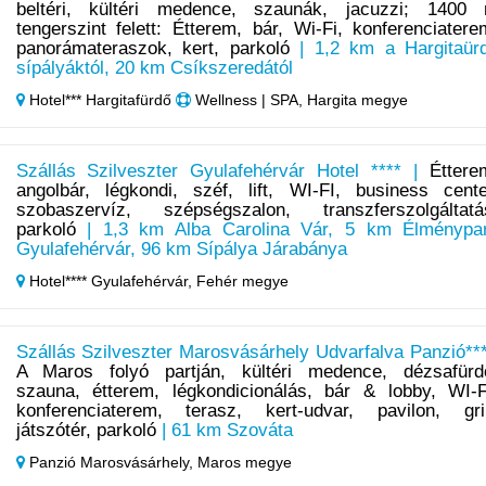
beltéri, kültéri medence, szaunák, jacuzzi; 1400
tengerszint felett: Étterem, bár, Wi-Fi, konferenciatere
panorámateraszok, kert, parkoló
| 1,2 km a Hargitaür
sípályáktól, 20 km Csíkszeredától
Hotel*** Hargitafürdő
Wellness | SPA, Hargita megye
Szállás Szilveszter Gyulafehérvár Hotel **** |
Éttere
angolbár, légkondi, széf, lift, WI-FI, business cente
szobaszervíz, szépségszalon, transzferszolgáltatá
parkoló
| 1,3 km Alba Carolina Vár, 5 km Élménypa
Gyulafehérvár, 96 km Sípálya Járabánya
Hotel**** Gyulafehérvár,
Fehér megye
Szállás Szilveszter Marosvásárhely Udvarfalva Panzió***
A Maros folyó partján, kültéri medence, dézsafürd
szauna, étterem, légkondicionálás, bár & lobby, WI-F
konferenciaterem, terasz, kert-udvar, pavilon, gril
játszótér, parkoló
| 61 km Szováta
Panzió Marosvásárhely,
Maros megye