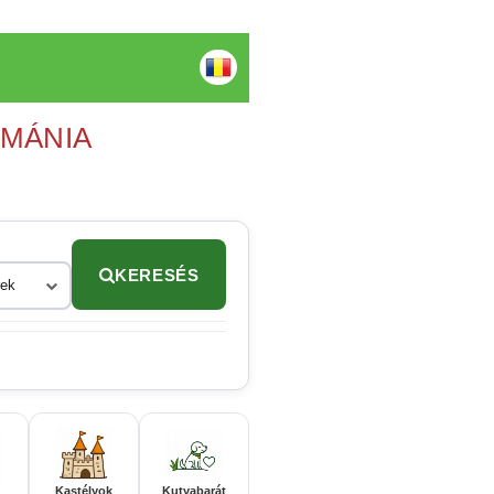
OMÁNIA
KERESÉS
rek
Kastélyok
Kutyabarát