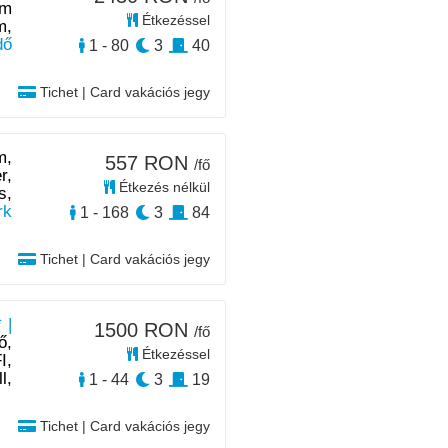
 m
Étkezéssel
m,
dő
1 - 80
3
40
Tichet | Card vakációs jegy
m,
557 RON
/fő
r,
Étkezés nélkül
s,
rk
1 - 168
3
84
Tichet | Card vakációs jegy
 |
1500 RON
/fő
ő,
Étkezéssel
I,
l,
1 - 44
3
19
Tichet | Card vakációs jegy