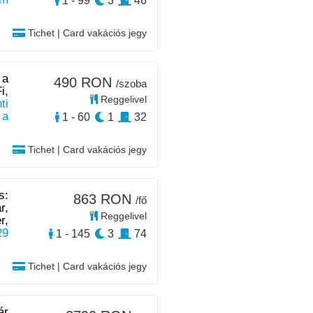
1 - 99
3
46
Tichet | Card vakációs jegy
 a
490 RON
/szoba
i,
Reggelivel
ti
 a
1 - 60
1
32
Tichet | Card vakációs jegy
s:
863 RON
/fő
r,
Reggelivel
r,
29
1 - 145
3
74
Tichet | Card vakációs jegy
ár