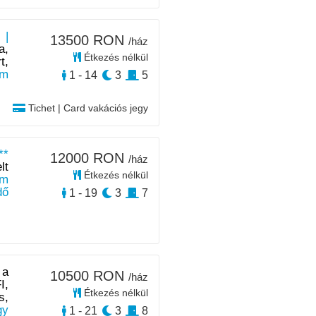
 |
13500 RON
/ház
a,
Étkezés nélkül
t,
km
1 - 14
3
5
Tichet | Card vakációs jegy
**
12000 RON
/ház
lt
Étkezés nélkül
m
dő
1 - 19
3
7
 a
10500 RON
/ház
I,
Étkezés nélkül
s,
y
1 - 21
3
8