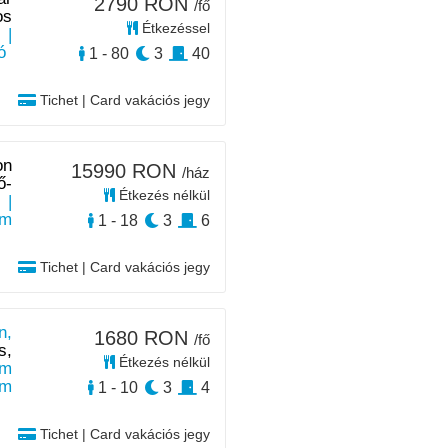
2790 RON
/fő
os
Étkezéssel
|
ó
1 - 80
3
40
Tichet | Card vakációs jegy
on
15990 RON
/ház
ő-
Étkezés nélkül
|
km
1 - 18
3
6
Tichet | Card vakációs jegy
n,
1680 RON
/fő
s,
Étkezés nélkül
 m
km
1 - 10
3
4
Tichet | Card vakációs jegy