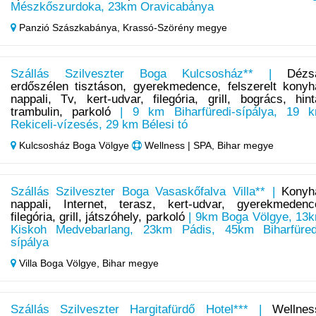
Mészkőszurdoka, 23km Oravicabánya
Panzió Szászkabánya,
Krassó-Szörény megye
Szállás Szilveszter Boga Kulcsosház** |
Dézs
erdőszélen tisztáson, gyerekmedence, felszerelt konyh
nappali, Tv, kert-udvar, filegória, grill, bogrács, hint
trambulin, parkoló
| 9 km Biharfüredi-sípálya, 19 
Rekiceli-vízesés, 29 km Bélesi tó
Kulcsosház Boga Völgye
Wellness | SPA, Bihar megye
Szállás Szilveszter Boga Vasaskőfalva Villa** |
Konyh
nappali, Internet, terasz, kert-udvar, gyerekmedenc
filegória, grill, játszóhely, parkoló
| 9km Boga Völgye, 13
Kiskoh Medvebarlang, 23km Pádis, 45km Biharfüred
sípálya
Villa Boga Völgye,
Bihar megye
Szállás Szilveszter Hargitafürdő Hotel*** |
Wellnes