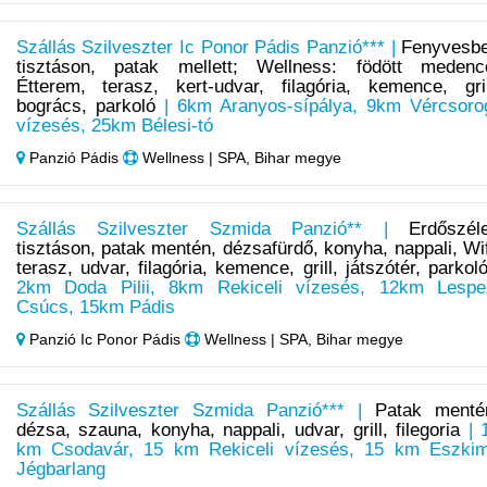
Szállás Szilveszter Ic Ponor Pádis Panzió*** |
Fenyvesb
tisztáson, patak mellett; Wellness: födött medenc
Étterem, terasz, kert-udvar, filagória, kemence, gril
bogrács, parkoló
| 6km Aranyos-sípálya, 9km Vércsoro
vízesés, 25km Bélesi-tó
Panzió Pádis
Wellness | SPA, Bihar megye
Szállás Szilveszter Szmida Panzió** |
Erdőszél
tisztáson, patak mentén, dézsafürdő, konyha, nappali, Wif
terasz, udvar, filagória, kemence, grill, játszótér, parkol
2km Doda Pilii, 8km Rekiceli vízesés, 12km Lespe
Csúcs, 15km Pádis
Panzió Ic Ponor Pádis
Wellness | SPA, Bihar megye
Szállás Szilveszter Szmida Panzió*** |
Patak menté
dézsa, szauna, konyha, nappali, udvar, grill, filegoria
| 
km Csodavár, 15 km Rekiceli vízesés, 15 km Eszki
Jégbarlang