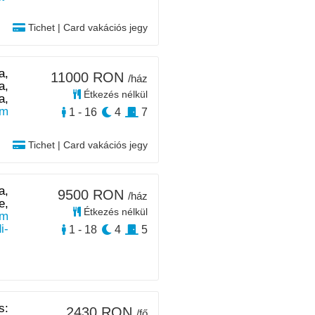
Tichet | Card vakációs jegy
a,
11000 RON
/ház
a,
Étkezés nélkül
a,
km
1 - 16
4
7
Tichet | Card vakációs jegy
a,
9500 RON
/ház
e,
Étkezés nélkül
km
i-
1 - 18
4
5
s:
2430 RON
/fő