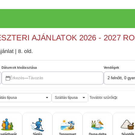
ESZTERI AJÁNLATOK 2026 - 2027 R
jánlat | 8. old.
Dátumok kiválasztása
Vendégek
Érkezés
—
Távozás
2 felnőtt, 0 gye
átás típusa
Szállás típusa
További szűrők
saládbarát
Síelés
Tengerpart
Duna-delta
Sóvidék