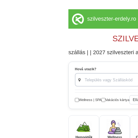
szilveszter-erdely.ro
SZILV
szállás | | 2027 szilveszteri a
Hová utazik?
Ell
Wellness | SPA
Vakációs kártya
Hegyvidék
Wellness
C