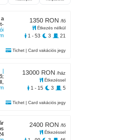
 a
1350 RON
/fő
t-
Étkezés nélkül
ói
km
1 - 53
3
21
Tichet | Card vakációs jegy
 |
13000 RON
/ház
ő;
Étkezéssel
l,
km
1 - 15
3
5
Tichet | Card vakációs jegy
ár
2400 RON
/fő
os
Étkezéssel
24
km