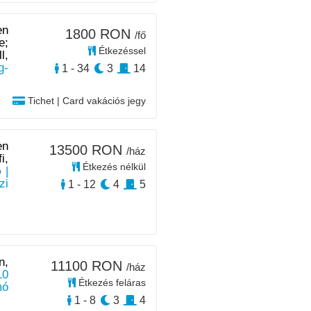
en
1800 RON
/fő
e;
Étkezéssel
l,
g-
1 - 34
3
14
Tichet | Card vakációs jegy
en
13500 RON
/ház
i,
Étkezés nélkül
ó
|
zi
1 - 12
4
5
n,
11100 RON
/ház
10
Étkezés feláras
mó
1 - 8
3
4