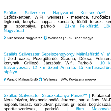
Szállás Szilveszter Nagyvárad Kulcsosház**
Szőlőskertben, WIFI, wellness - medence, fürdődézs
légkondi, konyha, nappali, kandalló, födött terasz, ker
grill, sportpálya, parkoló
| 21km Felixfürdő, 13
Nagyvárad
Kulcsosház Nagyvárad
Wellness | SPA, Bihar megye
Szállás Szilveszter Sepsiszentgyörgy Málnásfürdő Villa*
|
Zöld oázis, Pezsgőfürdő, Szauna, Dézsa, Felszere
konyhák, Grillező, Játszótér, Wifi, Parkoló
| 10 k
Bálványosvár, 12 km Szent Anna-tó, 15 kmTusnádfür
sípálya
Panzió Málnásfürdő
Wellness | SPA, Kovászna megye
Szállás Szilveszter Szászkabánya Panzió** |
Kilátással
Néra folyóra, légkondicionáló, étterem, bár, ellátás, WI-F
nappali, terasz, kert-udvar, pavilon, grillezés, bográcsozá
sportfelszerlések, parkoló
| 6km Malomvölg