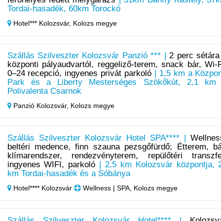
Tordai-hasadék, 60km Torockó
Hotel*** Kolozsvár,
Kolozs megye
Szállás Szilveszter Kolozsvár Panzió *** |
2 perc sétára
központi pályaudvartól, reggeliző-terem, snack bár, Wi-F
0–24 recepció, ingyenes privát parkoló
| 1,5 km a Közpon
Park és a Liberty Mesterséges Szökőkút, 2,1 km
Polivalenta Csarnok
Panzió Kolozsvár,
Kolozs megye
Szállás Szilveszter Kolozsvár Hotel SPA**** |
Wellnes
beltéri medence, finn szauna pezsgőfürdő; Étterem, bá
klímarendszer, rendezvényterem, repülőtéri transzfe
ingyenes WIFI, parkoló
| 2,5 km Kolozsvár központja, 
km Tordai-hasadék és a Sóbánya
Hotel**** Kolozsvár
Wellness | SPA, Kolozs megye
Szállás Szilveszter Kolozsvár Hotel**** |
Kolozsv