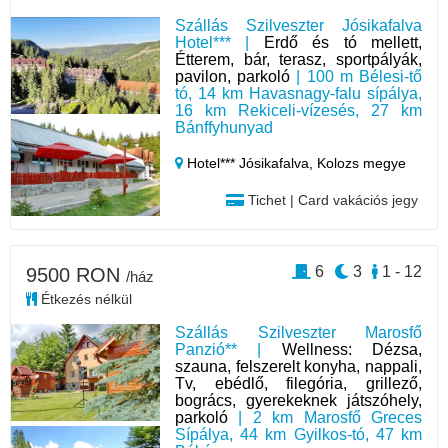
Szállás Szilveszter Jósikafalva
Hotel*** |
Erdő és tó mellett,
Étterem, bár, terasz, sportpályák,
pavilon, parkoló
| 100 m Bélesi-tő
tó, 14 km Havasnagy-falu sípálya,
16 km Rekiceli-vízesés, 27 km
Bánffyhunyad
Hotel*** Jósikafalva,
Kolozs megye
Tichet | Card vakációs jegy
6
3
1 - 12
9500 RON
/ház
Étkezés nélkül
Szállás Szilveszter Marosfő
Panzió** |
Wellness: Dézsa,
szauna, felszerelt konyha, nappali,
Tv, ebédlő, filegória, grillező,
bogrács, gyerekeknek játszóhely,
parkoló
| 2 km Marosfő Greces
Sípálya, 44 km Gyilkos-tó, 47 km