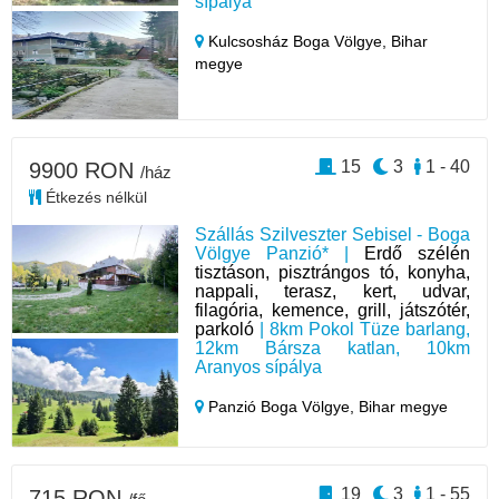
sípálya
Kulcsosház Boga Völgye,
Bihar
megye
15
3
1 - 40
9900 RON
/ház
Étkezés nélkül
Szállás Szilveszter Sebisel - Boga
Völgye Panzió* |
Erdő szélén
tisztáson, pisztrángos tó, konyha,
nappali, terasz, kert, udvar,
filagória, kemence, grill, játszótér,
parkoló
| 8km Pokol Tüze barlang,
12km Bársza katlan, 10km
Aranyos sípálya
Panzió Boga Völgye,
Bihar megye
19
3
1 - 55
715 RON