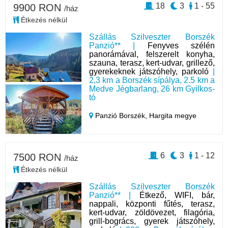
18
3
1 - 55
9900 RON
/ház
Étkezés nélkül
Szállás Szilveszter Borszék
Panzió** |
Fenyves szélén
panorámával, felszerelt konyha,
szauna, terasz, kert-udvar, grillező,
gyerekeknek játszóhely, parkoló
|
2,3 km a Borszék sípálya, 2.5 km a
Medve Jégbarlang, 26 km Gyilkos-
tó
Panzió Borszék,
Hargita megye
6
3
1 - 12
7500 RON
/ház
Étkezés nélkül
Szállás Szilveszter Borszék
Panzió** |
Étkező, WIFI, bár,
nappali, központi fűtés, terasz,
kert-udvar, zöldövezet, filagória,
grill-bogrács, gyerek játszóhely,