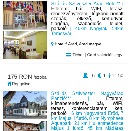
Szállás Szilveszter Arad Hotel** |
Étterem, bár, WIFI, terasz,
rendezvényterem, légkondicionált
szobák, étkező, kert-udvar,
filagória, szabadidős felület,
parkoló
| 46km Nagylak, 54km
Temesvár
Hotel** Arad,
Arad megye
Tichet | Card vakációs jegy
16
1
1 - 50
175 RON
/szoba
Reggelivel
Szállás Szilveszter Nagyvárad
Panzió*** |
Étterem,
klímaberendezés, bár, WIFI,
terasz, konferenciaterem, kert,
parkoló
| 6 km Nagyvárad Erőd, 7
km Május ii fürdő, 8 km Nymphaea
Aquapark, 21 km Hullámmedence
Május 1 fürdő, 45 km Mădăraș