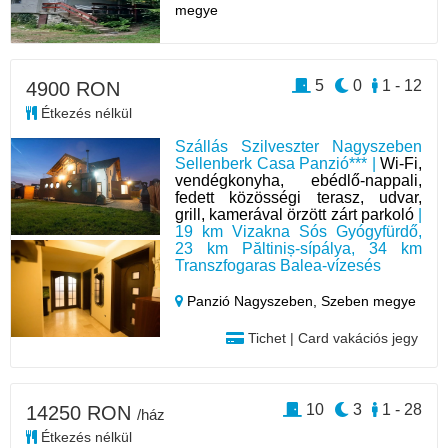
megye
5
0
1 - 12
4900 RON
Étkezés nélkül
Szállás Szilveszter Nagyszeben
Sellenberk Casa Panzió*** |
Wi-Fi,
vendégkonyha, ebédlő-nappali,
fedett közösségi terasz, udvar,
grill, kamerával örzött zárt parkoló
|
19 km Vizakna Sós Gyógyfürdő,
23 km Păltiniș-sípálya, 34 km
Transzfogaras Balea-vízesés
Panzió Nagyszeben,
Szeben megye
Tichet | Card vakációs jegy
10
3
1 - 28
14250 RON
/ház
Étkezés nélkül