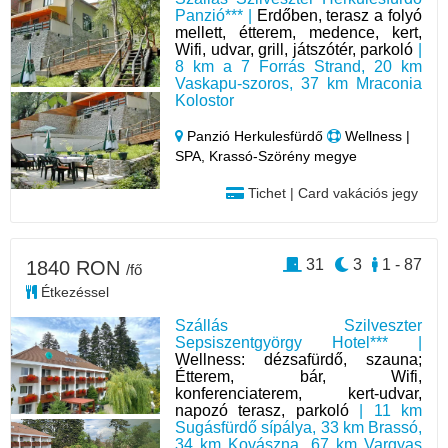
Panzió*** |
Erdőben, terasz a folyó
mellett, étterem, medence, kert,
Wifi, udvar, grill, játszótér, parkoló
|
8 km a 7 Forrás Strand, 20 km
Vaskapu-szoros, 37 km Mraconia
Kolostor
Panzió Herkulesfürdő
Wellness |
SPA, Krassó-Szörény megye
Tichet | Card vakációs jegy
31
3
1 - 87
1840 RON
/fő
Étkezéssel
Szállás Szilveszter
Sepsiszentgyörgy Hotel*** |
Wellness: dézsafürdő, szauna;
Étterem, bár, Wifi,
konferenciaterem, kert-udvar,
napozó terasz, parkoló
| 11 km
Sugásfürdő sípálya, 33 km Brassó,
34 km Kovászna, 67 km Vargyas