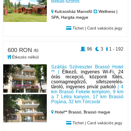
Békás-szoros
Kulcsosház Marosfő
Wellness |
SPA, Hargita megye
Tichet | Card vakációs jegy
96
3
1 - 192
600 RON
/fő
Étkezés nélkül
Szállás Szilveszter Brassó Hotel
** |
Étkező, ingyenes Wi-Fi, 24
órás recepció, központi fűtés,
csomagmegőrző, sífelszerelés-
tároló, ingyenes privát parkoló
| 4
km Brassó Fekete templom, 9 km
a 7 Létra kanyon, 17 km Brassó
Pojána, 32 km Törcsvár
Hotel** Brassó,
Brassó megye
Tichet | Card vakációs jegy