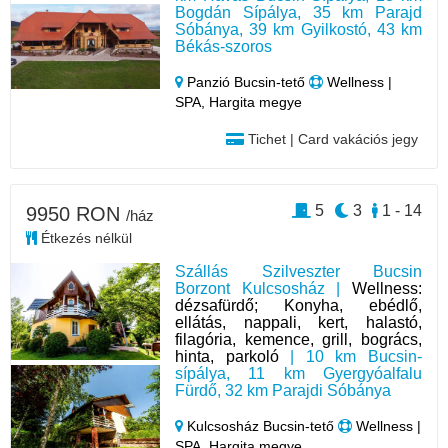
Bogdán Sípálya, 35 km Parajd
Sóbánya, 39 km Gyilkostó, 43 km
Békás-szoros
Panzió Bucsin-tető
Wellness |
SPA, Hargita megye
Tichet | Card vakációs jegy
5
3
1 - 14
9950 RON
/ház
Étkezés nélkül
Szállás Szilveszter Bucsin
Borzont Kulcsosház |
Wellness:
dézsafürdő; Konyha, ebédlő,
ellátás, nappali, kert, halastó,
filagória, kemence, grill, bogrács,
hinta, parkoló
| 10 km Bucsin-
sípálya, 11 km Gyergyóalfalu
Fürdő, 32 km Parajdi Sóbánya
Kulcsosház Bucsin-tető
Wellness |
SPA, Hargita megye