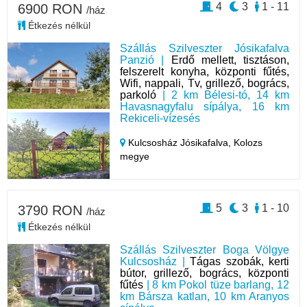
4
3
1 - 11
6900 RON
/ház
Étkezés nélkül
Szállás Szilveszter Jósikafalva
Panzió |
Erdő mellett, tisztáson,
felszerelt konyha, központi fűtés,
Wifi, nappali, Tv, grillező, bogrács,
parkoló
| 2 km Bélesi-tó, 14 km
Havasnagyfalu sípálya, 16 km
Rekiceli-vízesés
Kulcsosház Jósikafalva,
Kolozs
megye
5
3
1 - 10
3790 RON
/ház
Étkezés nélkül
Szállás Szilveszter Boga Völgye
Kulcsosház |
Tágas szobák, kerti
bútor, grillező, bogrács, központi
fűtés
| 8 km Pokol tüze barlang, 12
km Bársza katlan, 10 km Aranyos