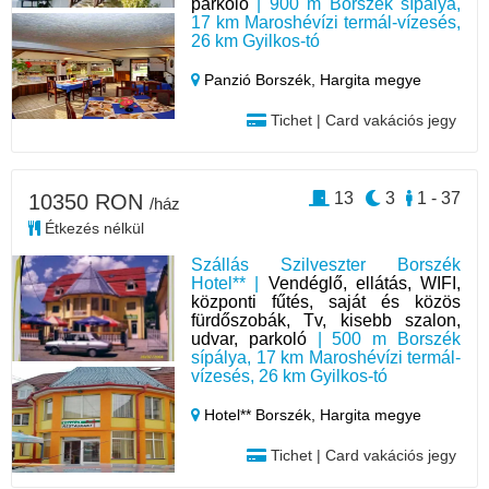
parkoló
| 900 m Borszék sípálya,
17 km Maroshévízi termál-vízesés,
26 km Gyilkos-tó
Panzió Borszék,
Hargita megye
Tichet | Card vakációs jegy
13
3
1 - 37
10350 RON
/ház
Étkezés nélkül
Szállás Szilveszter Borszék
Hotel** |
Vendéglő, ellátás, WIFI,
központi fűtés, saját és közös
fürdőszobák, Tv, kisebb szalon,
udvar, parkoló
| 500 m Borszék
sípálya, 17 km Maroshévízi termál-
vízesés, 26 km Gyilkos-tó
Hotel** Borszék,
Hargita megye
Tichet | Card vakációs jegy