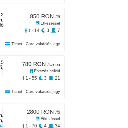
 2
850 RON
/fő
m,
Étkezéssel
ló
1 - 14
3
7
Tichet | Card vakációs jegy
.5
780 RON
/szoba
ő,
Étkezés nélkül
|
1 - 55
3
21
Tichet | Card vakációs jegy
 |
2800 RON
/fő
m,
Étkezéssel
m,
na
1 - 70
4
34