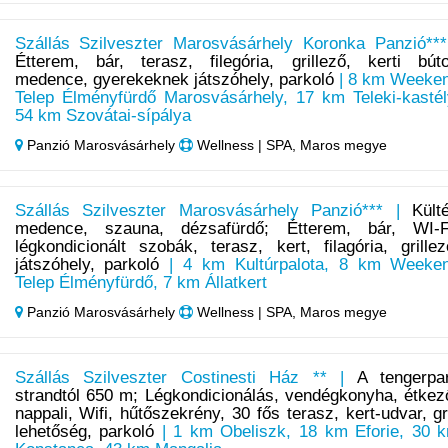
Szállás Szilveszter Marosvásárhely Koronka Panzió***
Étterem, bár, terasz, filegória, grillező, kerti búto
medence, gyerekeknek játszóhely, parkoló
| 8 km Weeke
Telep Élményfürdő Marosvásárhely, 17 km Teleki-kastél
54 km Szovátai-sípálya
Panzió Marosvásárhely
Wellness | SPA, Maros megye
Szállás Szilveszter Marosvásárhely Panzió*** |
Külté
medence, szauna, dézsafürdő; Étterem, bár, WI-F
légkondicionált szobák, terasz, kert, filagória, grillez
játszóhely, parkoló
| 4 km Kultúrpalota, 8 km Weeke
Telep Élményfürdő, 7 km Állatkert
Panzió Marosvásárhely
Wellness | SPA, Maros megye
Szállás Szilveszter Costinesti Ház ** |
A tengerpar
strandtól 650 m; Légkondicionálás, vendégkonyha, étkez
nappali, Wifi, hűtőszekrény, 30 fős terasz, kert-udvar, gri
lehetőség, parkoló
| 1 km Obeliszk, 18 km Eforie, 30 