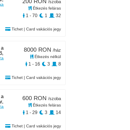
200 RON
/szoba
na
Étkezés feláras
1 - 70
1
32
Tichet | Card vakációs jegy
 a
8000 RON
/ház
ő,
Étkezés nélkül
a
1 - 16
3
8
Tichet | Card vakációs jegy
 a
600 RON
/szoba
r,
Étkezés feláras
ta
1 - 29
3
14
Tichet | Card vakációs jegy