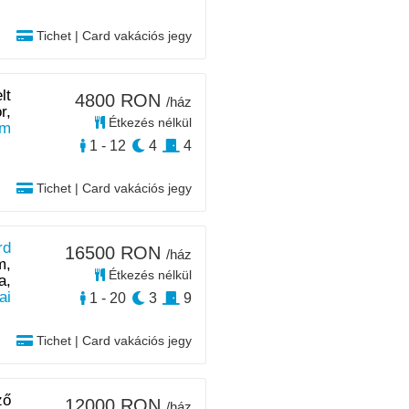
Tichet | Card vakációs jegy
lt
4800 RON
/ház
r,
Étkezés nélkül
km
1 - 12
4
4
Tichet | Card vakációs jegy
rd
16500 RON
/ház
m,
Étkezés nélkül
a,
ai
1 - 20
3
9
Tichet | Card vakációs jegy
ző
12000 RON
/ház