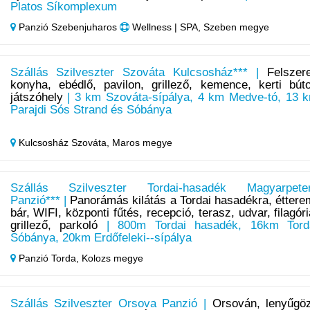
Platos Síkomplexum
Panzió Szebenjuharos
Wellness | SPA, Szeben megye
Szállás Szilveszter Szováta Kulcsosház*** |
Felszere
konyha, ebédlő, pavilon, grillező, kemence, kerti búto
játszóhely
| 3 km Szováta-sípálya, 4 km Medve-tó, 13 
Parajdi Sós Strand és Sóbánya
Kulcsosház Szováta,
Maros megye
Szállás Szilveszter Tordai-hasadék Magyarpete
Panzió*** |
Panorámás kilátás a Tordai hasadékra, éttere
bár, WIFI, központi fűtés, recepció, terasz, udvar, filagóri
grillező, parkoló
| 800m Tordai hasadék, 16km Tord
Sóbánya, 20km Erdőfeleki--sípálya
Panzió Torda,
Kolozs megye
Szállás Szilveszter Orsova Panzió |
Orsován, lenyűgö