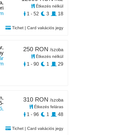
a,
Étkezés nélkül
ri
km
1 - 52
3
18
Tichet | Card vakációs jegy
r,
250 RON
/szoba
ny
Étkezés nélkül
ár
km
1 - 90
1
29
m,
310 RON
/szoba
ő-
Étkezés feláras
ó,
1 - 96
1
48
Tichet | Card vakációs jegy