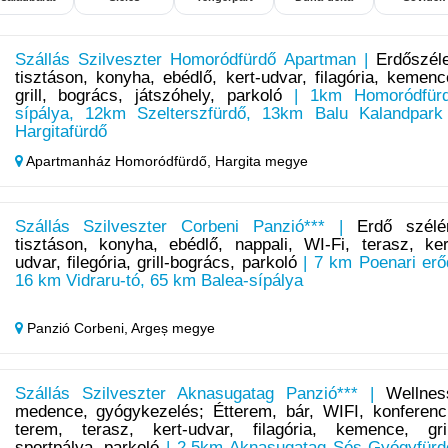
Szállás Szilveszter Homoródfürdő Apartman |
Erdőszél
tisztáson, konyha, ebédlő, kert-udvar, filagória, kemenc
grill, bogrács, játszóhely, parkoló
| 1km Homoródfür
sípálya, 12km Szelterszfürdő, 13km Balu Kalandpark
Hargitafürdő
Apartmanház Homoródfürdő,
Hargita megye
Szállás Szilveszter Corbeni Panzió*** |
Erdő szélé
tisztáson, konyha, ebédlő, nappali, WI-Fi, terasz, ker
udvar, filegória, grill-bogrács, parkoló
| 7 km Poenari erő
16 km Vidraru-tó, 65 km Balea-sípálya
Panzió Corbeni,
Argeș megye
Szállás Szilveszter Aknasugatag Panzió*** |
Wellnes
medence, gyógykezelés; Étterem, bár, WIFI, konferenc
terem, terasz, kert-udvar, filagória, kemence, gril
sportpálya, parkoló
| 2,5km Aknasugatag Sós Gyógyfürd