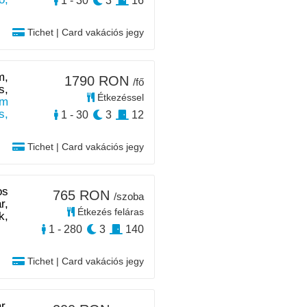
1 - 30
3
16
Tichet | Card vakációs jegy
m,
1790 RON
/fő
s,
Étkezéssel
m
s,
1 - 30
3
12
Tichet | Card vakációs jegy
os
765 RON
/szoba
r,
Étkezés feláras
k,
1 - 280
3
140
Tichet | Card vakációs jegy
r,