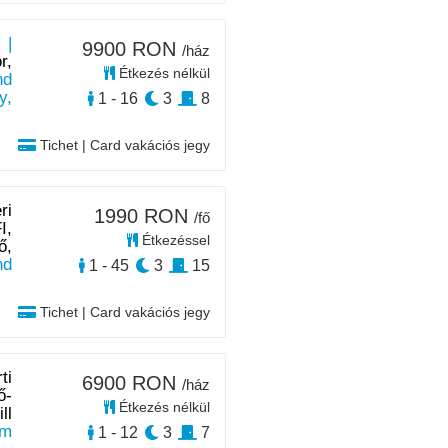
 |
9900 RON
/ház
r,
Étkezés nélkül
nd
y,
1 - 16
3
8
Tichet | Card vakációs jegy
ri
1990 RON
/fő
I,
Étkezéssel
ő,
nd
1 - 45
3
15
Tichet | Card vakációs jegy
ti
6900 RON
/ház
ő-
Étkezés nélkül
ll
km
1 - 12
3
7