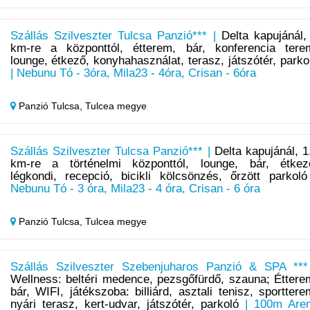
Szállás Szilveszter Tulcsa Panzió*** |
Delta kapujánál,
km-re a központtól, étterem, bár, konferencia tere
lounge, étkező, konyhahasználat, terasz, játszótér, parko
| Nebunu Tó - 3óra, Mila23 - 4óra, Crisan - 6óra
Panzió Tulcsa,
Tulcea megye
Szállás Szilveszter Tulcsa Panzió*** |
Delta kapujánál, 1
km-re a történelmi központtól, lounge, bár, étkez
légkondi, recepció, bicikli kölcsönzés, őrzött parkoló
Nebunu Tó - 3 óra, Mila23 - 4 óra, Crisan - 6 óra
Panzió Tulcsa,
Tulcea megye
Szállás Szilveszter Szebenjuharos Panzió & SPA ***
Wellness: beltéri medence, pezsgőfürdő, szauna; Éttere
bár, WIFI, játékszoba: billiárd, asztali tenisz, sporttere
nyári terasz, kert-udvar, játszótér, parkoló
| 100m Are