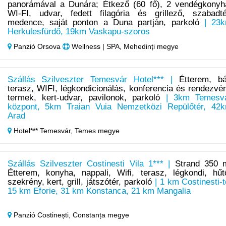
panorámával a Dunára; Étkező (60 fő), 2 vendégkonyh
WI-FI, udvar, fedett filagória és grillező, szabadté
medence, saját ponton a Duna partján, parkoló
| 23
Herkulesfürdő, 19km Vaskapu-szoros
Panzió Orsova
Wellness | SPA, Mehedinți megye
Szállás Szilveszter Temesvár Hotel*** |
Étterem, bá
terasz, WIFI, légkondicionálás, konferencia és rendezvé
termek, kert-udvar, pavilonok, parkoló
| 3km Temesv
központ, 5km Traian Vuia Nemzetközi Repülőtér, 42
Arad
Hotel*** Temesvár,
Temes megye
Szállás Szilveszter Costinesti Vila 1*** |
Strand 350 
Étterem, konyha, nappali, Wifi, terasz, légkondi, hűt
szekrény, kert, grill, játszótér, parkoló
| 1 km Costinesti-t
15 km Eforie, 31 km Konstanca, 21 km Mangalia
Panzió Costinești,
Constanța megye