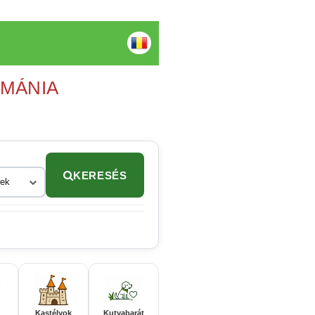
OMÁNIA
KERESÉS
rek
Kastélyok
Kutyabarát