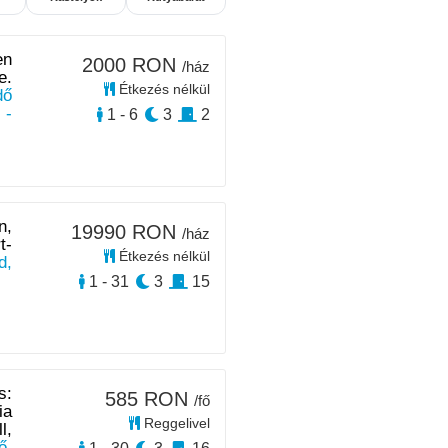
en
2000 RON
/ház
e.
Étkezés nélkül
dő
 -
1 - 6
3
2
n,
19990 RON
/ház
t-
Étkezés nélkül
d,
1 - 31
3
15
s:
585 RON
/fő
ia
Reggelivel
l,
ő,