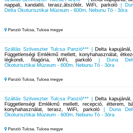
nappali, kandalló, terasz,átszótér, WiFi, parkoló
| Du
Delta Ökoturisztikai Múzeum - 600m, Nebunu Tó - 3óra
Panzió Tulcsa,
Tulcea megye
Szállás Szilveszter Tulcsa Panzió*** |
Delta kapujánál,
Függetlenségi Emlékmű mellett, konyhahasználat, étkez
légkondi, filagória, WiFi, parkoló
| Duna Delt
Ökoturisztikai Múzeum - 600m, Nebunu Tó - 3óra
Panzió Tulcsa,
Tulcea megye
Szállás Szilveszter Tulcsa Panzió*** |
Delta kapujánál,
Függetlenségi Emlékmű mellett, recepció, étterem, bá
konyhahasználat, terasz, WiFi, parkoló
| Duna Del
Ökoturisztikai Múzeum - 600m, Nebunu Tó - 3óra
Panzió Tulcsa,
Tulcea megye