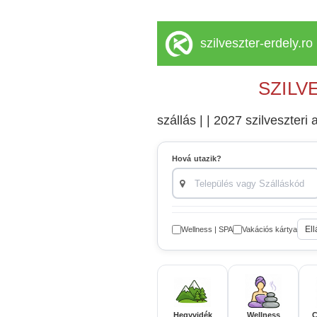
szilveszter-erdely.ro
SZILV
szállás | | 2027 szilveszteri a
Hová utazik?
Ell
Wellness | SPA
Vakációs kártya
Hegyvidék
Wellness
C