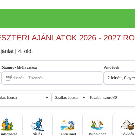
ESZTERI AJÁNLATOK 2026 - 2027 R
jánlat | 4. old.
Dátumok kiválasztása
Vendégek
Érkezés
—
Távozás
2 felnőtt, 0 gye
átás típusa
Szállás típusa
További szűrők
saládbarát
Síelés
Tengerpart
Duna-delta
Sóvidék