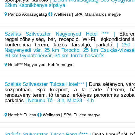
22km Kapnikbánya sípálya
Panzió Aknasúgatag
Wellness | SPA, Máramaros megye
Szállás Szilveszter Nagyenyed Hotel *** |
Éttere
reggelizőhelyiség, bár, recepció, WI-FI, légkondíciónálá
konferencia terem, közös társalgó, parkoló
| 250 
Nagyenyedi vár, 25 km Torockó, 25 km Csukás-vízesé
30 km Gyulafehérvár, 34 km Tordai hasadék
Hotel*** Nagyenyed,
Fehér megye
Szállás Szilveszter Tulcsa Hotel*** |
Duna sétányon, vár
központban, Spa központ, a la carte étterem, bá
rendezvény terem, tó terasz, erkélyes panorámás szobá
parkolás
| Nebunu Tó - 3 h, Mila23 - 4 h
Hotel*** Tulcsa
Wellness | SPA, Tulcea megye
Szállás Szilveszter Tulcsa Panzió*** |
Delta kapujánál, bá