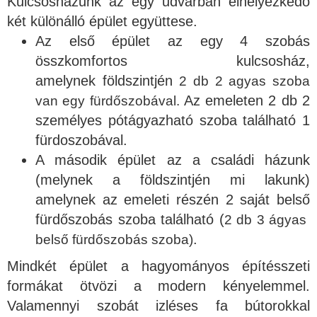
Kulcsosházunk az egy udvarban elhelyezkedő
két különálló épület együttese.
Az első épület az egy 4 szobás
összkomfortos kulcsosház,
amelynek földszintjén
2 db 2 agyas szoba
Az emeleten 2 db 2
van egy fürdőszobával.
személyes pótágyazható szoba található 1
fürdoszobával.
A második épület az a családi házunk
(melynek a földszintjén mi lakunk)
amelynek az emeleti részén 2 saját belső
fürdőszobás szoba található (
2 db 3 ágyas
.
belső fürdőszobás szoba)
Mindkét épület a hagyományos építésszeti
formákat ötvözi a modern kényelemmel.
Valamennyi szobát izléses fa bútorokkal