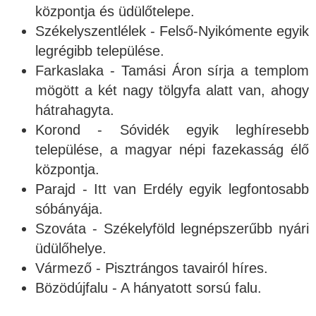
központja és üdülőtelepe.
Székelyszentlélek - Felső-Nyikómente egyik
legrégibb települése.
Farkaslaka - Tamási Áron sírja a templom
mögött a két nagy tölgyfa alatt van, ahogy
hátrahagyta.
Korond - Sóvidék egyik leghíresebb
települése, a magyar népi fazekasság élő
központja.
Parajd - Itt van Erdély egyik legfontosabb
sóbányája.
Szováta - Székelyföld legnépszerűbb nyári
üdülőhelye.
Vármező - Pisztrángos tavairól híres.
Bözödújfalu - A hányatott sorsú falu.