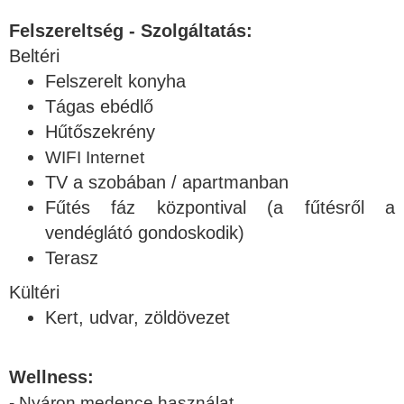
Felszereltség - Szolgáltatás:
Beltéri
Felszerelt konyha
Tágas ebédlő
Hűtőszekrény
WIFI Internet
TV a szobában / apartmanban
Fűtés fáz központival (a fűtésről a
vendéglátó gondoskodik)
Terasz
Kültéri
Kert, udvar, zöldövezet
Wellness:
- Nyáron medence használat