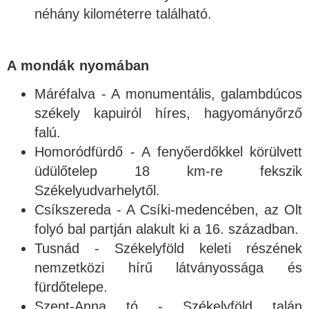
néhány kilométerre található.
A mondák nyomában
Máréfalva - A monumentális, galambdúcos
székely kapuiról híres, hagyományőrző
falú.
Homoródfürdő - A fenyőerdőkkel körülvett
üdülőtelep 18 km-re fekszik
Székelyudvarhelytől.
Csíkszereda - A Csíki-medencében, az Olt
folyó bal partján alakult ki a 16. században.
Tusnád - Székelyföld keleti részének
nemzetközi hírű látványossága és
fürdőtelepe.
Szent-Anna tó - Székelyföld talán