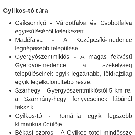
Gyilkos-tó túra
Csíksomlyó - Várdotfalva és Csobotfalva
egyesüléséből keletkezett.
Madéfalva - A Középcsíki-medence
legnépesebb települése.
Gyergyószentmiklós - A magas fekvésű
Gyergyói-medence a székelység
településeinek egyik legzártabb, földrajzilag
egyik legelkülönültebb része.
Szárhegy - Gyergyószentmiklóstól 5 km-re,
a Szármány-hegy fenyveseinek lábánál
fekszik.
Gyilkos-tó - Románia egyik legszebb
klimatikus üdülője.
Békási szoros - A Gyilkos tótól mindössze