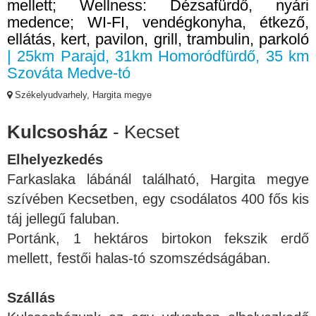
mellett; Wellness: Dézsafürdő, nyári
medence; WI-FI, vendégkonyha, étkező,
ellátás, kert, pavilon, grill, trambulin, parkoló
| 25km Parajd, 31km Homoródfürdő, 35 km
Szováta Medve-tó
Székelyudvarhely, Hargita megye
Kulcsosház
- Kecset
Elhelyezkedés
Farkaslaka lábánál található, Hargita megye
szívében Kecsetben, egy csodálatos 400 fős kis
táj jellegű faluban.
Portánk, 1 hektáros birtokon fekszik erdő
mellett, festői halas-tó szomszédságában.
Szállás