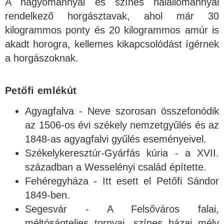
A hagyománnyal és színes halállománnyal
rendelkező horgásztavak, ahol már 30
kilogrammos ponty és 20 kilogrammos amúr is
akadt horogra, kellemes kikapcsolódást ígérnek
a horgászoknak.
Petőfi emlékút
Agyagfalva - Neve szorosan összefonódik
az 1506-os évi székely nemzetgyűlés és az
1848-as agyagfalvi gyűlés eseményeivel.
Székelykeresztúr-Gyárfás kúria - a XVII.
században a Wesselényi család építette.
Fehéregyháza - Itt esett el Petőfi Sándor
1849-ben.
Segesvár - A Felsőváros falai,
méltóságteljes tornyai, színes házai mély