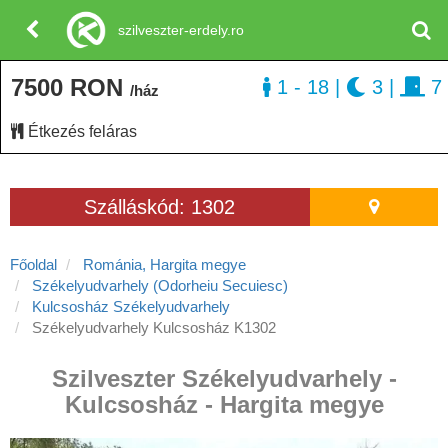
szilveszter-erdely.ro
7500 RON
1 - 18
|
3
|
7
/ház
Étkezés feláras
Szálláskód: 1302
Főoldal
Románia, Hargita megye
Székelyudvarhely (Odorheiu Secuiesc)
Kulcsosház Székelyudvarhely
Székelyudvarhely Kulcsosház K1302
Szilveszter Székelyudvarhely -
Kulcsosház - Hargita megye