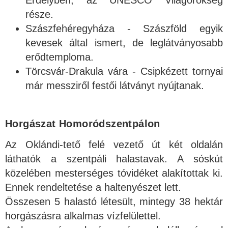
Erdélyben, az UNESCO Világörökség
része.
Szászfehéregyháza - Szászföld egyik
kevesek által ismert, de leglátványosabb
erődtemploma.
Törcsvár-Drakula vára - Csipkézett tornyai
már messziről festői látványt nyújtanak.
Horgászat Homoródszentpálon
Az Oklándi-tető felé vezető út két oldalán
láthatók a szentpáli halastavak. A sóskút
közelében mesterséges tóvidéket alakítottak ki.
Ennek rendeltetése a haltenyészet lett.
Összesen 5 halastó létesült, mintegy 38 hektár
horgászásra alkalmas vízfelülettel.