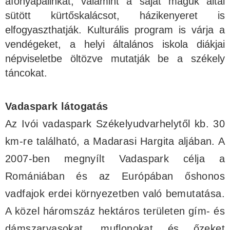
áfonyapálinkát, valamint a saját maguk által
sütött kürtőskalácsot, házikenyeret is
elfogyaszthatják. Kulturális program is várja a
vendégeket, a helyi általános iskola diákjai
népviseletbe öltözve mutatják be a székely
táncokat.
Vadaspark látogatás
Az Ivói vadaspark Székelyudvarhelytől kb. 30
km-re található, a Madarasi Hargita aljában. A
2007-ben megnyílt Vadaspark célja a
Romániában és az Európában őshonos
vadfajok erdei környezetben való bemutatása.
A közel háromszáz hektáros területen gím- és
dámszarvasokat, muflonokat és őzeket