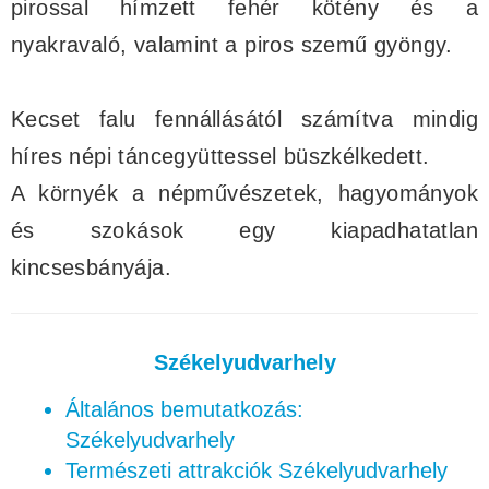
pirossal hímzett fehér kötény és a
nyakravaló, valamint a piros szemű gyöngy.
Kecset falu fennállásától számítva mindig
híres népi táncegyüttessel büszkélkedett.
A környék a népművészetek, hagyományok
és szokások egy kiapadhatatlan
kincsesbányája.
Székelyudvarhely
Általános bemutatkozás:
Székelyudvarhely
Természeti attrakciók Székelyudvarhely