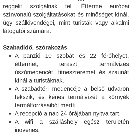
reggelit szolgálnak fel. Étterme európai
színvonalú szolgáltatásokat és minőséget kínál,
úgy szállóvendégei, mint turisták vagy alkalmi
látogatói számára.
Szabadidő, szórakozás
A panzió 10 szobát és 22 férőhelyet,
éttermet, teraszt, termálvizes
úszómedencét, fitneszteremet és szaunát
kínál a turistáknak.
A szabadtéri medencéje a belső udvaron
fekszik, és kénes termálvízét a környék
termálforrásaiból meríti.
A recepció a nap 24 órájában nyitva tart.
A wifi a szálláshely egész területén
ingyenes.