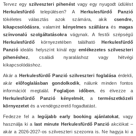
Tervez egy
szilveszteri pihenést
vagy egy nyugodt üdülést
Herkulesfürdő
településen? A
Herkulesfürdő Panzió
tökéletes választás azok számára, akik
csendre,
kikapcsolódásra
, valamint
kényelmes szállásra
és
magas
színvonalú szolgáltatásokra
vágynak. A festői szépségű
Herkulesfürdő
környezetében található
Herkulesfürdő
Panzió
ideális helyszínt kínál egy
emlékezetes szilveszteri
pihenéshez
, családi nyaraláshoz vagy hétvégi
kikapcsolódáshoz.
Akár a
Herkulesfürdő Panzió szilveszteri foglalása
érdekli,
akár
előfoglalásban gondolkodik
, nálunk minden fontos
információt megtalál.
Foglaljon időben
, és élvezze a
Herkulesfürdő Panzió kényelmét
, a
természetközeli
környezetet
és a vendégszerető fogadtatást.
Fedezze fel a
legújabb early booking ajánlatokat
, vagy
használja ki a
last minute Herkulesfürdő Panzió
akciókat –
akár a 2026-2027-os szilveszteri szezonra is. Ne hagyja ki a