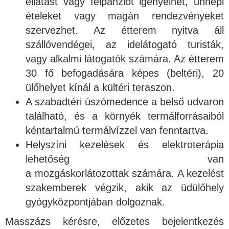
ellátást vagy félpanziót igényelhet, ünnepi
ételeket vagy magán rendezvényeket
szervezhet. Az étterem nyitva áll
szállóvendégei, az idelátogató turisták,
vagy alkalmi látogatók számára. Az étterem
30 fő befogadására képes (beltéri), 20
ülőhelyet kínál a kültéri teraszon.
A szabadtéri úszómedence a belső udvaron
található, és a környék termálforrásaiból
kéntartalmú termálvízzel van fenntartva.
Helyszíni kezelések és elektroterápia
lehetőség van
a mozgáskorlátozottak számára. A kezelést
szakemberek végzik, akik az üdülőhely
gyógyközpontjában dolgoznak.
Masszázs kérésre, előzetes bejelentkezés