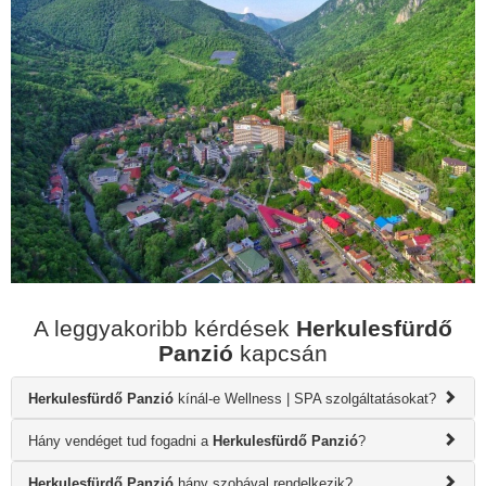
A leggyakoribb kérdések
Herkulesfürdő
Panzió
kapcsán
Herkulesfürdő Panzió
kínál-e Wellness | SPA szolgáltatásokat?
Hány vendéget tud fogadni a
Herkulesfürdő Panzió
?
Herkulesfürdő Panzió
hány szobával rendelkezik?