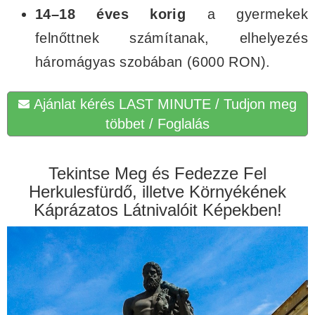
14–18 éves korig
a gyermekek
felnőttnek számítanak, elhelyezés
háromágyas szobában (6000 RON).
Ajánlat kérés LAST MINUTE / Tudjon meg
többet / Foglalás
Tekintse Meg és Fedezze Fel
Herkulesfürdő, illetve Környékének
Káprázatos Látnivalóit Képekben!