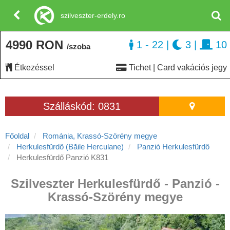
szilveszter-erdely.ro
4990 RON
1 - 22
|
3
|
10
/szoba
Étkezéssel
Tichet | Card vakációs jegy
Szálláskód: 0831
Főoldal
Románia, Krassó-Szörény megye
Herkulesfürdő (Băile Herculane)
Panzió Herkulesfürdő
Herkulesfürdő Panzió K831
Szilveszter Herkulesfürdő - Panzió -
Krassó-Szörény megye