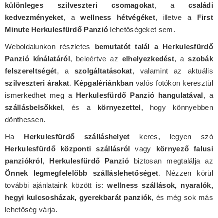
különleges szilveszteri csomagokat
, a
családi
kedvezményeket
, a
wellness hétvégéket
, illetve a
First
Minute Herkulesfürdő Panzió
lehetőségeket sem.
Weboldalunkon részletes
bemutatót talál a Herkulesfürdő
Panzió kínálatáról
, beleértve az
elhelyezkedést
, a
szobák
felszereltségét
, a
szolgáltatásokat
, valamint az aktuális
szilveszteri árakat
.
Képgalériánkban
valós fotókon keresztül
ismerkedhet meg a
Herkulesfürdő Panzió hangulatával
, a
szállásbelsőkkel
, és a
környezettel
, hogy könnyebben
dönthessen.
Ha
Herkulesfürdő szálláshelyet
keres, legyen szó
Herkulesfürdő központi szállásról
vagy
környező falusi
panziókról
,
Herkulesfürdő Panzió
biztosan megtalálja az
Önnek legmegfelelőbb szálláslehetőséget
. Nézzen körül
további ajánlataink között is:
wellness szállások, nyaralók,
hegyi kulcsosházak, gyerekbarát panziók
, és még sok más
lehetőség várja.