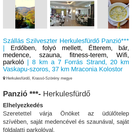
Szállás Szilveszter Herkulesfürdő Panzió***
|
Erdőben, folyó mellett, Étterem, bár,
medence, szauna, fitness-terem, Wifi,
parkoló
| 8 km a 7 Forrás Strand, 20 km
Vaskapu-szoros, 37 km Mraconia Kolostor
Herkulesfürdő, Krassó-Szörény megye
Panzió ***-
Herkulesfürdő
Elhelyezkedés
Szeretettel várja Önöket az üdülőtelep
szívében, saját medencével és szaunával, saját
földalatti parkolóval.