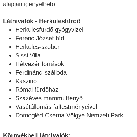
alapján igényelhető.
Látnivalók - Herkulesfürdő
Herkulesfürdő gyógyvizei
Ferenc József híd
Herkules-szobor
Sissi Villa
Hétvezér források
Ferdinánd-szálloda
Kaszinó
Római fürdőház
Százéves mammutfenyő
Vasútállomás falfestményeivel
Domogléd-Cserna Völgye Nemzeti Park
Környékbeli látnivalók: