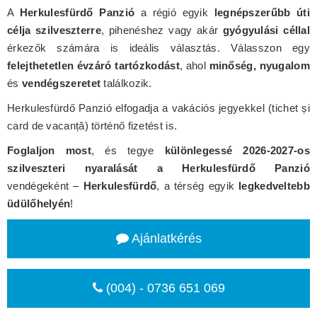
A
Herkulesfürdő Panzió
a régió egyik
legnépszerűbb úti
célja szilveszterre
, pihenéshez vagy akár
gyógyulási céllal
érkezők számára is ideális választás. Válasszon egy
felejthetetlen évzáró tartózkodást
, ahol
minőség, nyugalom
és
vendégszeretet
találkozik.
Herkulesfürdő Panzió elfogadja a vakációs jegyekkel (tichet și
card de vacanță) történő fizetést is.
Foglaljon most
, és tegye
különlegessé 2026-2027-os
szilveszteri nyaralását a Herkulesfürdő Panzió
vendégeként –
Herkulesfürdő
, a térség egyik
legkedveltebb
üdülőhelyén
!
Ajánlatkérés
(004) - 0736 651 069