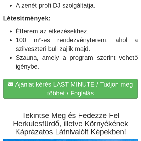
A zenét profi DJ szolgáltatja.
Létesítmények:
Étterem az étkezésekhez.
100 m²-es rendezvényterem, ahol a
szilveszteri buli zajlik majd.
Szauna, amely a program szerint vehető
igénybe.
Ajánlat kérés LAST MINUTE / Tudjon meg
többet / Foglalás
Tekintse Meg és Fedezze Fel
Herkulesfürdő, illetve Környékének
Káprázatos Látnivalóit Képekben!