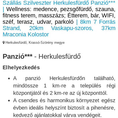
Szállás Szilveszter Herkulesfürdő Panzió***
|
Wellness: medence, pezsgőfürdő, szauna,
fitness terem, masszázs; Étterem, bár, WIFI,
széf, terasz, udvar, parkoló
| 8km 7 Forrás
Strand, 20km Vaskapu-szoros, 37km
Mraconia Kolostor
Herkulesfürdő, Krassó-Szörény megye
Panzió***
- Herkulesfürdő
Elhelyezkedés
A panzió
Herkulesfürdőn
található,
mindössze 1 km-re a település régi
központjától és 2 km-re az új központtól.
A csendes és harmonikus környezet egész
évben ideális helyszínt biztosít a pihenésre,
kedvező ajánlatokkal várva vendégeit.