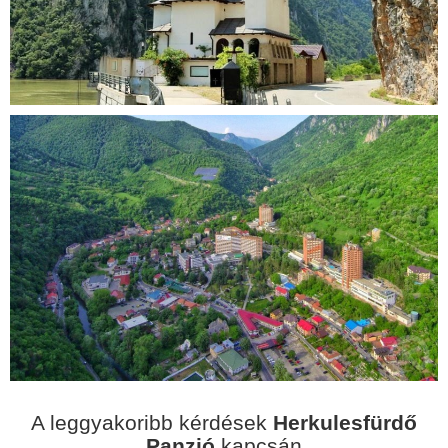
A leggyakoribb kérdések
Herkulesfürdő
Panzió
kapcsán