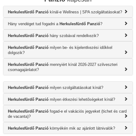
Herkulesfürdő Panzió
kínál-e Wellness | SPA szolgáltatásokat?
Hány vendéget tud fogadni a
Herkulesfürdő Panzió
?
Herkulesfürdő Panzió
hány szobával rendelkezik?
Herkulesfürdő Panzió
milyen be- és kijelentkezési időkkel
dolgozik?
Herkulesfürdő Panzió
mennyiért kínál 2026-2027 szilveszteri
csomagajánlatot?
Herkulesfürdő Panzió
milyen szolgáltatásokat kínál?
Herkulesfürdő Panzió
milyen étkezési lehetőségeket kínál?
Herkulesfürdő Panzió
fogad-e el vakációs jegyeket (tichet és card
de vacanta)?
Herkulesfürdő Panzió
környékén mik az ajánlott látnivalók?