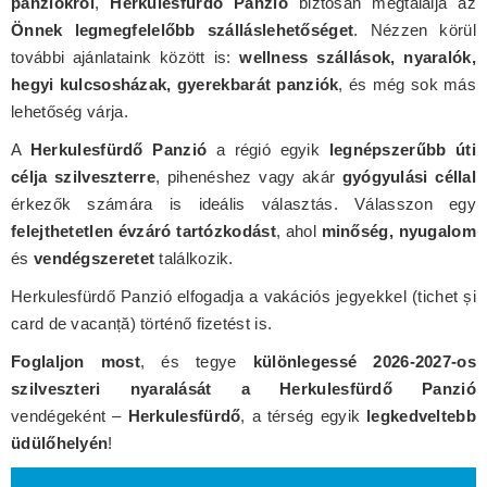
panziókról
,
Herkulesfürdő Panzió
biztosan megtalálja az
Önnek legmegfelelőbb szálláslehetőséget
. Nézzen körül
további ajánlataink között is:
wellness szállások, nyaralók,
hegyi kulcsosházak, gyerekbarát panziók
, és még sok más
lehetőség várja.
A
Herkulesfürdő Panzió
a régió egyik
legnépszerűbb úti
célja szilveszterre
, pihenéshez vagy akár
gyógyulási céllal
érkezők számára is ideális választás. Válasszon egy
felejthetetlen évzáró tartózkodást
, ahol
minőség, nyugalom
és
vendégszeretet
találkozik.
Herkulesfürdő Panzió elfogadja a vakációs jegyekkel (tichet și
card de vacanță) történő fizetést is.
Foglaljon most
, és tegye
különlegessé 2026-2027-os
szilveszteri nyaralását a Herkulesfürdő Panzió
vendégeként –
Herkulesfürdő
, a térség egyik
legkedveltebb
üdülőhelyén
!