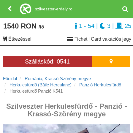
szilveszter-erdely.ro
1540 RON
1 - 54
|
3
|
25
/fő
Étkezéssel
Tichet | Card vakációs jegy
Szálláskód: 0541
Főoldal
Románia, Krassó-Szörény megye
Herkulesfürdő (Băile Herculane)
Panzió Herkulesfürdő
Herkulesfürdő Panzió K541
Szilveszter Herkulesfürdő - Panzió -
Krassó-Szörény megye