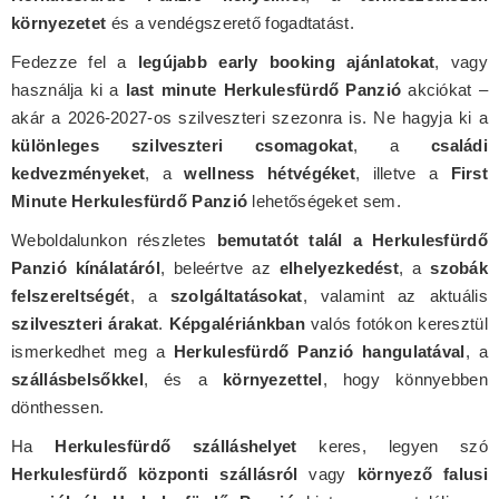
környezetet
és a vendégszerető fogadtatást.
Fedezze fel a
legújabb early booking ajánlatokat
, vagy
használja ki a
last minute Herkulesfürdő Panzió
akciókat –
akár a 2026-2027-os szilveszteri szezonra is. Ne hagyja ki a
különleges szilveszteri csomagokat
, a
családi
kedvezményeket
, a
wellness hétvégéket
, illetve a
First
Minute Herkulesfürdő Panzió
lehetőségeket sem.
Weboldalunkon részletes
bemutatót talál a Herkulesfürdő
Panzió kínálatáról
, beleértve az
elhelyezkedést
, a
szobák
felszereltségét
, a
szolgáltatásokat
, valamint az aktuális
szilveszteri árakat
.
Képgalériánkban
valós fotókon keresztül
ismerkedhet meg a
Herkulesfürdő Panzió hangulatával
, a
szállásbelsőkkel
, és a
környezettel
, hogy könnyebben
dönthessen.
Ha
Herkulesfürdő szálláshelyet
keres, legyen szó
Herkulesfürdő központi szállásról
vagy
környező falusi