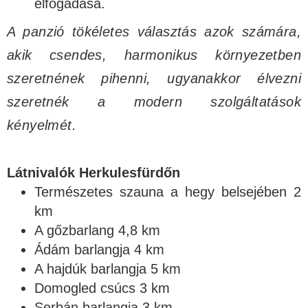
elfogadása.
A panzió tökéletes választás azok számára,
akik csendes, harmonikus környezetben
szeretnének pihenni, ugyanakkor élvezni
szeretnék a modern szolgáltatások
kényelmét.
Látnivalók Herkulesfürdőn
Természetes szauna a hegy belsejében 2
km
A gőzbarlang 4,8 km
Ádám barlangja 4 km
A hajdúk barlangja 5 km
Domogled csúcs 3 km
Serbán barlangja 3 km