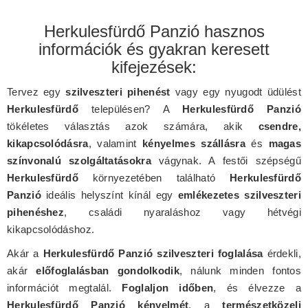
Herkulesfürdő Panzió hasznos
információk és gyakran keresett
kifejezések:
Tervez egy
szilveszteri pihenést
vagy egy nyugodt üdülést
Herkulesfürdő
településen? A
Herkulesfürdő Panzió
tökéletes választás azok számára, akik
csendre,
kikapcsolódásra
, valamint
kényelmes szállásra
és
magas
színvonalú szolgáltatásokra
vágynak. A festői szépségű
Herkulesfürdő
környezetében található
Herkulesfürdő
Panzió
ideális helyszínt kínál egy
emlékezetes szilveszteri
pihenéshez
, családi nyaraláshoz vagy hétvégi
kikapcsolódáshoz.
Akár a
Herkulesfürdő Panzió szilveszteri foglalása
érdekli,
akár
előfoglalásban gondolkodik
, nálunk minden fontos
információt megtalál.
Foglaljon időben
, és élvezze a
Herkulesfürdő Panzió kényelmét
, a
természetközeli