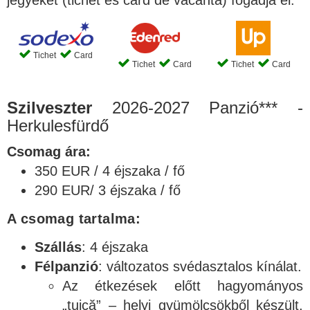
jegyeket (tichet és card de vacanta) fogadja el:
Tichet
Card
Tichet
Card
Tichet
Card
Szilveszter
2026-2027 Panzió*** -
Herkulesfürdő
Csomag ára:
350 EUR / 4 éjszaka / fő
290 EUR/ 3 éjszaka / fő
A csomag tartalma:
Szállás
: 4 éjszaka
Félpanzió
: változatos svédasztalos kínálat.
Az étkezések előtt hagyományos
„țuică” – helyi gyümölcsökből készült,