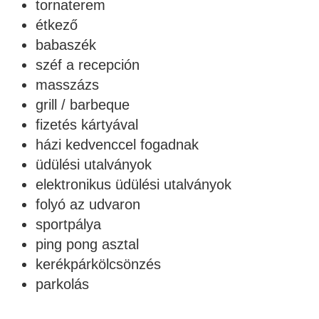
tornaterem
étkező
babaszék
széf a recepción
masszázs
grill / barbeque
fizetés kártyával
házi kedvenccel fogadnak
üdülési utalványok
elektronikus üdülési utalványok
folyó az udvaron
sportpálya
ping pong asztal
kerékpárkölcsönzés
parkolás