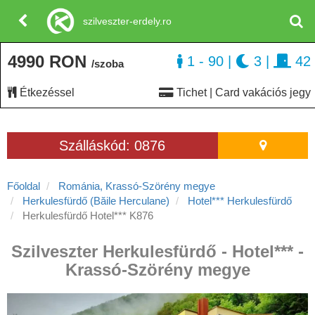
szilveszter-erdely.ro
4990 RON
1 - 90
|
3
|
42
/szoba
Étkezéssel
Tichet | Card vakációs jegy
Szálláskód: 0876
Főoldal
Románia, Krassó-Szörény megye
Herkulesfürdő (Băile Herculane)
Hotel*** Herkulesfürdő
Herkulesfürdő Hotel*** K876
Szilveszter Herkulesfürdő - Hotel*** -
Krassó-Szörény megye