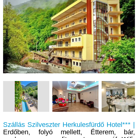
Szállás Szilveszter Herkulesfürdő Hotel*** |
Erdőben, folyó mellett, Étterem, bár,