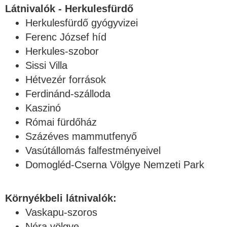
Látnivalók - Herkulesfürdő
Herkulesfürdő gyógyvizei
Ferenc József híd
Herkules-szobor
Sissi Villa
Hétvezér források
Ferdinánd-szálloda
Kaszinó
Római fürdőház
Százéves mammutfenyő
Vasútállomás falfestményeivel
Domogléd-Cserna Völgye Nemzeti Park
Környékbeli látnivalók:
Vaskapu-szoros
Néra völgye