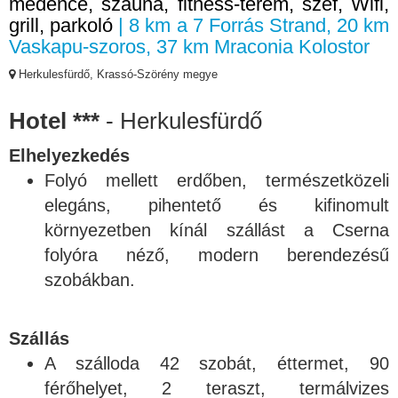
medence, szauna, fitness-terem, széf, Wifi,
grill, parkoló
| 8 km a 7 Forrás Strand, 20 km
Vaskapu-szoros, 37 km Mraconia Kolostor
Herkulesfürdő, Krassó-Szörény megye
Hotel ***
- Herkulesfürdő
Elhelyezkedés
Folyó mellett erdőben, természetközeli
elegáns, pihentető és kifinomult
környezetben kínál szállást a Cserna
folyóra néző, modern berendezésű
szobákban.
Szállás
A szálloda 42 szobát, éttermet, 90
férőhelyet, 2 teraszt, termálvizes