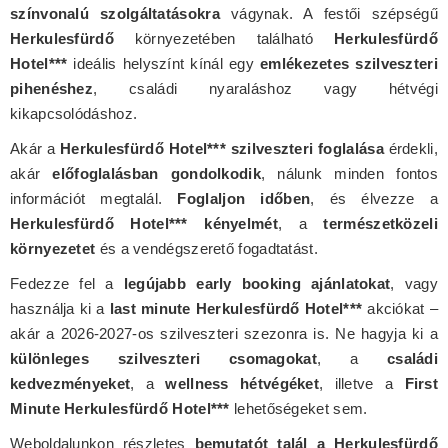
színvonalú szolgáltatásokra
vágynak. A festői szépségű
Herkulesfürdő
környezetében található
Herkulesfürdő
Hotel***
ideális helyszínt kínál egy
emlékezetes szilveszteri
pihenéshez
, családi nyaraláshoz vagy hétvégi
kikapcsolódáshoz.
Akár a
Herkulesfürdő Hotel*** szilveszteri foglalása
érdekli,
akár
előfoglalásban gondolkodik
, nálunk minden fontos
információt megtalál.
Foglaljon időben
, és élvezze a
Herkulesfürdő Hotel*** kényelmét
, a
természetközeli
környezetet
és a vendégszerető fogadtatást.
Fedezze fel a
legújabb early booking ajánlatokat
, vagy
használja ki a
last minute Herkulesfürdő Hotel***
akciókat –
akár a 2026-2027-os szilveszteri szezonra is. Ne hagyja ki a
különleges szilveszteri csomagokat
, a
családi
kedvezményeket
, a
wellness hétvégéket
, illetve a
First
Minute Herkulesfürdő Hotel***
lehetőségeket sem.
Weboldalunkon részletes
bemutatót talál a Herkulesfürdő