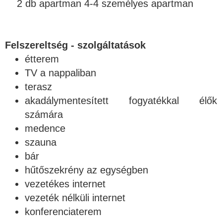
2 db apartman 4-4 személyes apartman
Felszereltség - szolgáltatások
étterem
TV a nappaliban
terasz
akadálymentesített fogyatékkal élők
számára
medence
szauna
bár
hűtőszekrény az egységben
vezetékes internet
vezeték nélküli internet
konferenciaterem