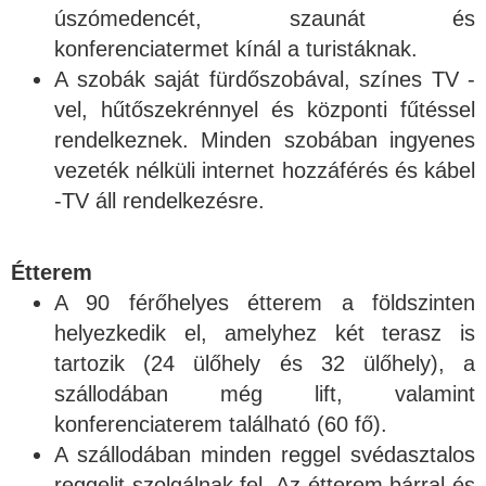
úszómedencét, szaunát és
konferenciatermet kínál a turistáknak.
A szobák saját fürdőszobával, színes TV -
vel, hűtőszekrénnyel és központi fűtéssel
rendelkeznek. Minden szobában ingyenes
vezeték nélküli internet hozzáférés és kábel
-TV áll rendelkezésre.
Étterem
A 90 férőhelyes étterem a földszinten
helyezkedik el, amelyhez két terasz is
tartozik (24 ülőhely és 32 ülőhely), a
szállodában még lift, valamint
konferenciaterem található (60 fő).
A szállodában minden reggel svédasztalos
reggelit szolgálnak fel. Az étterem bárral és