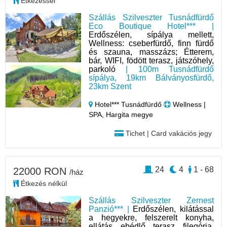
Étkezéssel
Szállás Szilveszter Tusnádfürdő
Eco Boutique Hotel*** |
Erdőszélen, sípálya mellett,
Wellness: cseberfürdő, finn fürdő
és szauna, masszázs; Étterem,
bár, WIFI, födött terasz, játszóhely,
parkoló
| 100m Tusnádfürdő
sípálya, 19km Bálványosfürdő,
23km Szent
Hotel*** Tusnádfürdő
Wellness |
SPA, Hargita megye
Tichet | Card vakációs jegy
24
4
1 - 68
22000 RON
/ház
Étkezés nélkül
Szállás Szilveszter Zernest
Panzió*** |
Erdőszélen, kilátással
a hegyekre, felszerelt konyha,
ellátás, ebédlő, terasz, filegória,