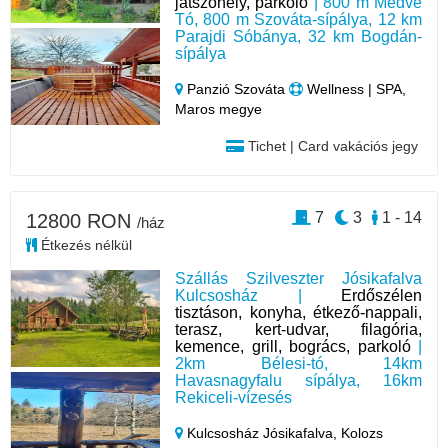
játszóhely, parkoló
| 800 m Medve
Tó, 800 m Szováta-sípálya, 12 km
Parajdi Sóbánya, 32 km Bogdán-
sípálya
Panzió Szováta
Wellness | SPA,
Maros megye
Tichet | Card vakációs jegy
7
3
1 - 14
12800 RON
/ház
Étkezés nélkül
Szállás Szilveszter Jósikafalva
Kulcsosház |
Erdőszélen
tisztáson, konyha, étkező-nappali,
terasz, kert-udvar, filagória,
kemence, grill, bogrács, parkoló
|
2km Bélesi-tó, 14km
Havasnagyfalu sípálya, 16km
Rekiceli-vízesés
Kulcsosház Jósikafalva,
Kolozs