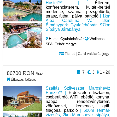
Hostel*** |
Étterem,
konferenciaterem, kültéri-beltéri
medence, szauna, pezsgőfürdő,
terasz, futball pálya, parkoló
| 1km
Alba Caroli-na Vár, 3km
Élménypark Gyulafehérvár, 97km
Sípálya Járabánya
Hostel Gyulafehérvár
Wellness |
SPA, Fehér megye
Tichet | Card vakációs jegy
7
3
1 - 26
86700 RON
/ház
Étkezés feláras
Szállás Szilveszter Maroshévíz
Panzió** |
Erdőszélen tisztáson,
cseberfürdő, WIFI, ebédlő, konyha,
nappali, rendezvényterem,
zöldövezet, kemence, grill,
filagória, parkoló
| 500m Termál-
vízesés, 2km Maroshévizi-sípálya,