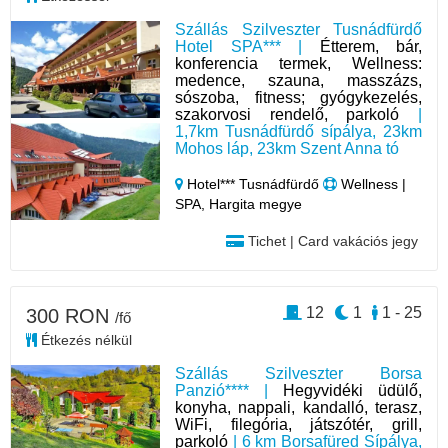
Szállás Szilveszter Tusnádfürdő
Hotel SPA*** |
Étterem, bár,
konferencia termek, Wellness:
medence, szauna, masszázs,
sószoba, fitness; gyógykezelés,
szakorvosi rendelő, parkoló
|
1,7km Tusnádfürdő sípálya, 23km
Mohos láp, 23km Szent Anna tó
Hotel*** Tusnádfürdő
Wellness |
SPA, Hargita megye
Tichet | Card vakációs jegy
12
1
1 - 25
300 RON
/fő
Étkezés nélkül
Szállás Szilveszter Borsa
Panzió**** |
Hegyvidéki üdülő,
konyha, nappali, kandalló, terasz,
WiFi, filegória, játszótér, grill,
parkoló
| 6 km Borsafüred Sípálya,