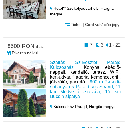
Hotel** Székelyudvarhely,
Hargita
megye
Tichet | Card vakációs jegy
7
3
1 - 22
8500 RON
/ház
Étkezés nélkül
Szállás Szilveszter Parajd
Kulcsosház |
Konyha, ebédlő-
nappali, kandalló, terasz, WIFI,
kert-udvar, filagória, kemence, grill,
jótszótér, parkoló
| 800 m Parajdi-
sóbánya és Parajd sós Strand, 11
km Medve-tó Szováta, 15 km
Bucsin-sípálya
Kulcsosház Parajd,
Hargita megye