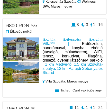
Kulcsosház Szováta
Wellness |
SPA, Maros megye
8
3
1 - 16
6800 RON
/ház
Étkezés nélkül
Szállás Szilveszter Szováta
Villa*** |
Erdőszélen,
panorámával, konyha, ebédlő
(társalgó, múlatóterem), WIFI,
terasz, kert-udvar, filagória,
grillező, gyerek játszóhely, parkoló
| 1 km Medve-tó, 1,5 km Szováta-
sípálya, 12 km Parajdi Sóbánya és
Strand
Villa Szováta,
Maros megye
Tichet | Card vakációs jegy
11
1
1 - 24
1980 RON
/fő