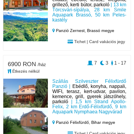
grillező, kerti bútor, parkoló
| 13 km
Törcsvári-sípálya, 28 km Smile
Aquapark Brassó, 50 km Peles-
kastély
Panzió Zernest,
Brassó megye
Tichet | Card vakációs jegy
7
3
1 - 17
6900 RON
/ház
Étkezés nélkül
Szállás Szilveszter Félixfürdő
Panzió |
Ebédlő, konyha, nappali,
WIFI, terasz, kert-udvar, pavilon,
kemence, grill, gyerek játszóhely,
parkoló
| 1,5 km Strand Apollo-
Felix, 2 km Erdő-Félixfürdő, 9 km
Aquapark Nymphaea Nagyvárad
Panzió Félixfürdő,
Bihar megye
Tichet | Card vakációs jegy