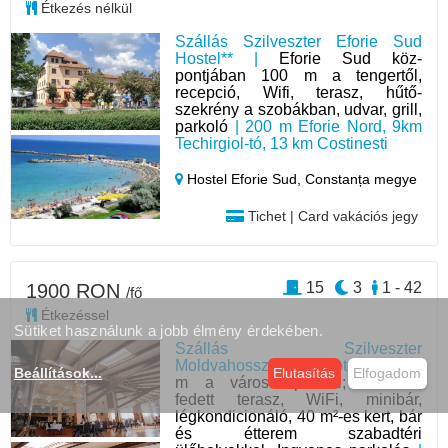
Étkezés nélkül
Szállás Szilveszter Eforie Sud
Hostel** |
Eforie Sud köz-
pontjában 100 m a tengertől,
recepció, Wifi, terasz, hűtő-
szekrény a szobákban, udvar, grill,
parkoló
| 200 m Eforie Nord, 9km
Techirgiol-tó, 13 km Costinesti
Hostel Eforie Sud,
Constanța megye
Tichet | Card vakációs jegy
15
3
1 - 42
1900 RON
/fő
Étkezéssel
Sütiket használunk a jobb élmény érdekében.
Szállás Szilveszter
Moldvahosszúmező Hotel *** |
400
Beállítások
...
Elutasítás
Elfogadom
m a városközponttól; Étterem,
fedett terasz, WiFi, minibár,
légkondicionáló, 40 m²-es kert, bár
és étterem szabadtéri