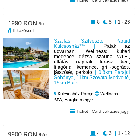
Tichet | Card vakációs jegy
8
5
1 - 26
1990 RON
/fő
Étkezéssel
Szállás Szilveszter Parajd
Kulcsosház*** |
Patak az
udvarban; Wellness: kültéri
medence, dézsa, szauna; WI-FI,
ellátás, nappali, terasz, kert,
filagória, kemence, grill-bogrács,
játszótér, parkoló
| 0,8km Parajdi
Sóbánya, 11km Szováta Medve tó,
15km Bucsi
Kulcsosház Parajd
Wellness |
SPA, Hargita megye
Tichet | Card vakációs jegy
4
3
1 - 12
9900 RON
/ház