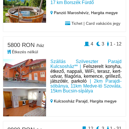
17 km Borszék Fürdő
Panzió Maroshévíz,
Hargita megye
Tichet | Card vakációs jegy
4
3
1 - 12
5800 RON
/ház
Étkezés nélkül
Szállás Szilveszter Parajd
Kulcsosház** |
Felszerelt konyha,
étkező, nappali, WiFi, terasz, kert-
udvar, filagória, kemence, grillező,
játszótér, parkoló
| 2km Parajdi-
sóbánya, 11km Medve-tó Szováta,
15km Bucsin-sípálya
Kulcsosház Parajd,
Hargita megye
12
3
1 - 31