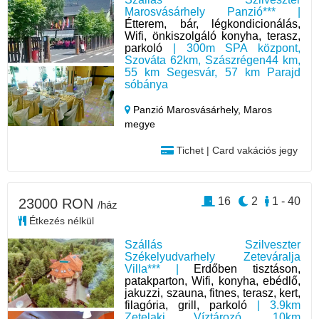
Marosvásárhely Panzió*** |
Étterem, bár, légkondicionálás,
Wifi, önkiszolgáló konyha, terasz,
parkoló
| 300m SPA központ,
Szováta 62km, Szászrégen44 km,
55 km Segesvár, 57 km Parajd
sóbánya
Panzió Marosvásárhely,
Maros
megye
Tichet | Card vakációs jegy
16
2
1 - 40
23000 RON
/ház
Étkezés nélkül
Szállás Szilveszter
Székelyudvarhely Zeteváralja
Villa*** |
Erdőben tisztáson,
patakparton, Wifi, konyha, ebédlő,
jakuzzi, szauna, fitnes, terasz, kert,
filagória, grill, parkoló
| 3.9km
Zetelaki Víztározó, 10km