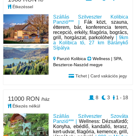
Étkezéssel
Szállás Szilveszter Kolibica
Panzió*** |
Fák közt, szauna,
étterem, bár, konferencia terem,
recepció, erkély, filagória, bogrács,
grill, horgászat, parkolóhely
| 9km
a Kolibica tó, 27 km Báránykő
Sípálya
Panzió Kolibica
Wellness | SPA,
Beszterce-Naszód megye
Tichet | Card vakációs jegy
8
3
1 - 18
11000 RON
/ház
Étkezés nélkül
Szállás Szilveszter Szováta
Panzió*** |
Wellness: Dézsafürdő;
Konyha, ebédlő, kandalló, terasz,
kert-udvar, filagória, kemence, grill,