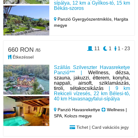
sípálya, 12 km a Gyilkos-tó, 15 km
Békás-szoros
Panzió Gyergyószentmiklós,
Hargita
megye
11
1
1 - 23
660 RON
/fő
Étkezéssel
Szállás Szilveszter Havasreketye
Panzió*** |
Wellness, dézsa,
szauna, jakuzzi, étterem, konyha,
nappali, airsoft, sziklamászás,
tiroli, sétakocsikázás
| 9 km
Rekiceli vízesés, 22 km Bélesi-tó,
40 km Havasnagyfalui-sípálya
Panzió Havasrekettye
Wellness |
SPA, Kolozs megye
Tichet | Card vakációs jegy