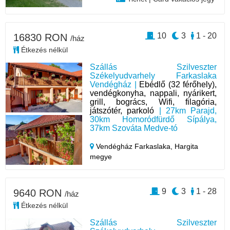
10
3
1 - 20
16830 RON
/ház
Étkezés nélkül
Szállás Szilveszter
Székelyudvarhely Farkaslaka
Vendégház |
Ebédlő (32 férőhely),
vendégkonyha, nappali, nyárikert,
grill, bogrács, Wifi, filagória,
játszótér, parkoló
| 27km Parajd,
30km Homoródfürdő Sípálya,
37km Szováta Medve-tó
Vendégház Farkaslaka,
Hargita
megye
9
3
1 - 28
9640 RON
/ház
Étkezés nélkül
Szállás Szilveszter