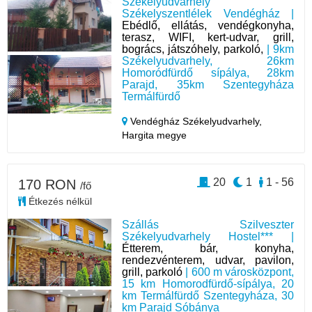
Székelyudvarhely
Székelyszentlélek Vendégház |
Ebédlő, ellátás, vendégkonyha,
terasz, WIFI, kert-udvar, grill,
bogrács, játszóhely, parkoló,
| 9km
Székelyudvarhely, 26km
Homoródfürdő sípálya, 28km
Parajd, 35km Szentegyháza
Termálfürdő
Vendégház Székelyudvarhely,
Hargita megye
20
1
1 - 56
170 RON
/fő
Étkezés nélkül
Szállás Szilveszter
Székelyudvarhely Hostel*** |
Étterem, bár, konyha,
rendezvénterem, udvar, pavilon,
grill, parkoló
| 600 m városközpont,
15 km Homorodfürdő-sípálya, 20
km Termálfürdő Szentegyháza, 30
km Parajd Sóbánya