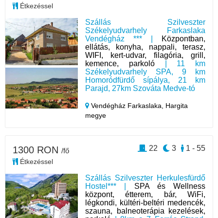
Étkezéssel
Szállás Szilveszter
Székelyudvarhely Farkaslaka
Vendégház *** |
Központban,
ellátás, konyha, nappali, terasz,
WIFI, kert-udvar, filagória, grill,
kemence, parkoló
| 11 km
Székelyudvarhely SPA, 9 km
Homoródfürdő sípálya, 21 km
Parajd, 27km Szováta Medve-tó
Vendégház Farkaslaka,
Hargita
megye
22
3
1 - 55
1300 RON
/fő
Étkezéssel
Szállás Szilveszter Herkulesfürdő
Hostel*** |
SPA és Wellness
központ, étterem, bár, WiFi,
légkondi, kültéri-beltéri medencék,
szauna, balneoterápia kezelések,