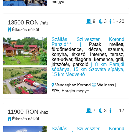
megye
9
3
1 - 20
13500 RON
/ház
Étkezés nélkül
Szállás Szilveszter Korond
Panzió*** |
Patak mellett,
fürdőmedence, dézsa, szauna,
konyha, étkező, internet, terasz,
kert-udvar, filagória, kemence, grill,
játszótér, parkoló
| 8 km Parajdi
sóbánya, 15 km Szováta sípálya,
15 km Medve-tó
Vendégház Korond
Wellness |
SPA, Hargita megye
7
3
1 - 17
11900 RON
/ház
Étkezés nélkül
Szállás Szilveszter Korond