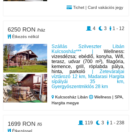
Tichet | Card vakációs jegy
4
3
1 - 12
6250 RON
/ház
Étkezés nélkül
Szállás Szilveszter Libán
Kulcsosház*** |
Wellness:
vizesdézsa; ebédlő, konyha, Wifi,
terasz, udvar (700 m²), filagória,
kemence, grill, röplabda pálya,
hinta, parkoló
| Zeteváraljai
víztározó 12 km, Madarasi Hargita
sípályái 35 km,
Gyergyószentmiklós 28 km
Kulcsosház Libán
Wellness | SPA,
Hargita megye
119
3
1 - 238
1699 RON
/fő
Étkezéssel