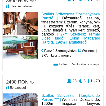
8900 RON
/ház
Étkezés feláras
Szállás Szilveszter Szentegyháza
Panzió |
Dézsafürdő, szauna,
fitneszterem: Étterem, konyha, WI-
FI, központi fűtés, terasz, kert,
udvar, filagória, nyári kert, grillező,
parkoló
| 2km Szeltersz Termál
Liget fürdő, 16km Madarasi
Hargita, 19km Hargitafürdő
Panzió Szentegyháza
Wellness |
SPA, Hargita megye
Tichet | Card vakációs jegy
23
3
1 - 70
2400 RON
/fő
Étkezéssel
Szállás Szilveszter Hargitafürdő
Panzió *** |
Wellness: Dézsafürdő,
1360m magasan, fenyves