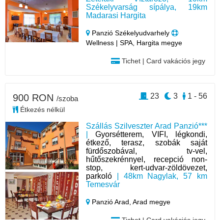
Székelyvarság sípálya, 19km
Madarasi Hargita
Panzió Székelyudvarhely
Wellness | SPA, Hargita megye
Tichet | Card vakációs jegy
23
3
1 - 56
900 RON
/szoba
Étkezés nélkül
Szállás Szilveszter Arad Panzió***
|
Gyorsétterem, VIFI, légkondi,
étkező, terasz, szobák saját
fürdőszobával, tv-vel,
hűtőszekrénnyel, recepció non-
stop, kert-udvar-zöldövezet,
parkoló
| 48km Nagylak, 57 km
Temesvár
Panzió Arad,
Arad megye