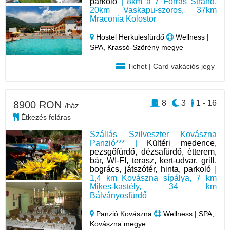
parkoló
| 8km a 7 Forrás Strand,
20km Vaskapu-szoros, 37km
Mraconia Kolostor
Hostel Herkulesfürdő
Wellness |
SPA, Krassó-Szörény megye
Tichet | Card vakációs jegy
8
3
1 - 16
8900 RON
/ház
Étkezés feláras
Szállás Szilveszter Kovászna
Panzió*** |
Kültéri medence,
pezsgőfürdő, dézsafürdő, étterem,
bár, WI-FI, terasz, kert-udvar, grill,
bogrács, játszótér, hinta, parkoló
|
1,4 km Kovászna sípálya, 7 km
Mikes-kastély, 34 km
Bálványosfürdő
Panzió Kovászna
Wellness | SPA,
Kovászna megye