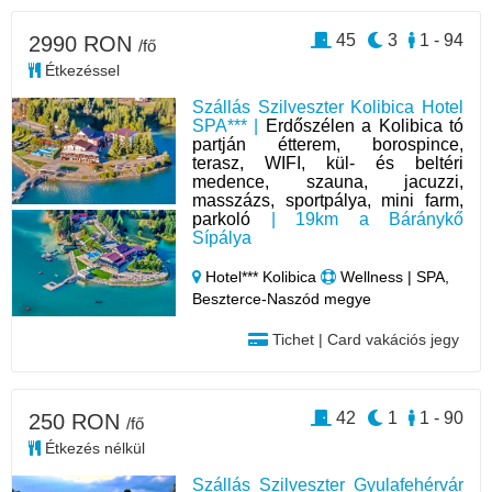
45
3
1 - 94
2990 RON
/fő
Étkezéssel
Szállás Szilveszter Kolibica Hotel
SPA*** |
Erdőszélen a Kolibica tó
partján étterem, borospince,
terasz, WIFI, kül- és beltéri
medence, szauna, jacuzzi,
masszázs, sportpálya, mini farm,
parkoló
| 19km a Báránykő
Sípálya
Hotel*** Kolibica
Wellness | SPA,
Beszterce-Naszód megye
Tichet | Card vakációs jegy
42
1
1 - 90
250 RON
/fő
Étkezés nélkül
Szállás Szilveszter Gyulafehérvár