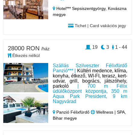
Hotel*** Sepsiszentgyörgy,
Kovászna
megye
Tichet | Card vakációs jegy
19
3
1 - 44
28000 RON
/ház
Étkezés nélkül
Szállás Szilveszter Félixfürdő
Panzió*** |
Kültéri medence, klíma,
konyha, étkező, WI-FI, terasz, kert-
udvar, grill, bogrács, játszóhely,
parkoló
| 700 m Félix
üdülőközpont központja, 350 m
Aqua Park President, 9 km
Nagyvárad
Panzió Félixfürdő
Wellness | SPA,
Bihar megye