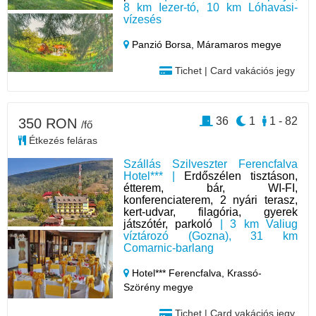
8 km Iezer-tó, 10 km Lóhavasi-
vízesés
Panzió Borsa,
Máramaros megye
Tichet | Card vakációs jegy
36
1
1 - 82
350 RON
/fő
Étkezés feláras
Szállás Szilveszter Ferencfalva
Hotel*** |
Erdőszélen tisztáson,
étterem, bár, WI-FI,
konferenciaterem, 2 nyári terasz,
kert-udvar, filagória, gyerek
játszótér, parkoló
| 3 km Valiug
víztározó (Gozna), 31 km
Comarnic-barlang
Hotel*** Ferencfalva,
Krassó-
Szörény megye
Tichet | Card vakációs jegy