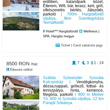
erdőben, kalandpark közel,
Étterem, Wifi, bár, terasz, kert, grill,
sífelszerelés bérlés, Játszótér,
parkoló
| 700m Hargitafürdő
sípálya, 9km Szentegyháza
Termálfürdő
Hotel*** Hargitafürdő
Wellness |
SPA, Hargita megye
Tichet | Card vakációs jegy
7
3
1 - 14
8500 RON
/ház
Étkezés nélkül
Szállás Szilveszter Szováta
Kulcsosház |
Vendégkonyha,
dézsa,nappali, grillező, fotbal- és
teniszpálya, hinta, kemence,
filegória, parkoló
| 800 m Medve
Tó, 800 m Szováta-sípálya, 12 km
Parajdi Sóbánya