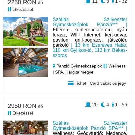
11
3
1 - 32
2250 RON
/fő
Étkezéssel
Szállás Szilveszter
Gyimesközéplok Panzió*** |
Étterem, konferenciaterem, nyári
terasz, WIFI Internet, kert-udvar,
pavilon, grill-bogrács, játszótér,
parkoló
| 13 km Ezeréves Határ,
110 km Gyilkos-tó, 113 km Békás-
szoros
Panzió Gyimesközéplok
Wellness
| SPA, Hargita megye
Tichet | Card vakációs jegy
20
4
1 - 56
2950 RON
/fő
Étkezéssel
Szállás Szilveszter
Gyimesközéplok Panzió SPA*** |
Wellness: Gyógyfürdő: Medence,