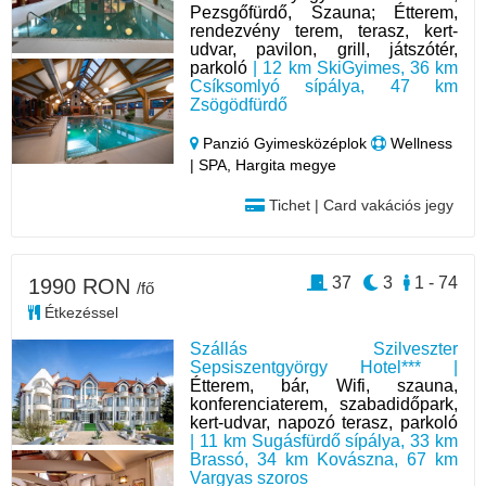
Pezsgőfürdő, Szauna; Étterem,
rendezvény terem, terasz, kert-
udvar, pavilon, grill, játszótér,
parkoló
| 12 km SkiGyimes, 36 km
Csíksomlyó sípálya, 47 km
Zsögödfürdő
Panzió Gyimesközéplok
Wellness
| SPA, Hargita megye
Tichet | Card vakációs jegy
37
3
1 - 74
1990 RON
/fő
Étkezéssel
Szállás Szilveszter
Sepsiszentgyörgy Hotel*** |
Étterem, bár, Wifi, szauna,
konferenciaterem, szabadidőpark,
kert-udvar, napozó terasz, parkoló
| 11 km Sugásfürdő sípálya, 33 km
Brassó, 34 km Kovászna, 67 km
Vargyas szoros