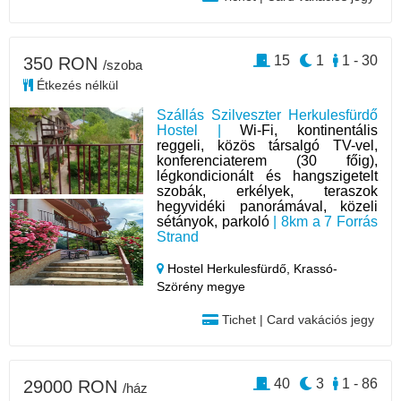
15
1
1 - 30
350 RON
/szoba
Étkezés nélkül
Szállás Szilveszter Herkulesfürdő
Hostel |
Wi-Fi, kontinentális
reggeli, közös társalgó TV-vel,
konferenciaterem (30 főig),
légkondicionált és hangszigetelt
szobák, erkélyek, teraszok
hegyvidéki panorámával, közeli
sétányok, parkoló
| 8km a 7 Forrás
Strand
Hostel Herkulesfürdő,
Krassó-
Szörény megye
Tichet | Card vakációs jegy
40
3
1 - 86
29000 RON
/ház