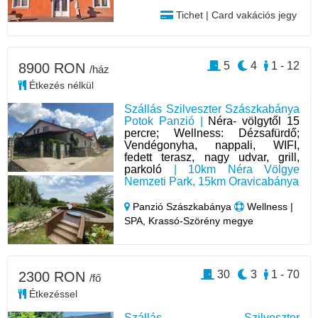
Tichet | Card vakációs jegy
5
4
1 - 12
8900 RON
/ház
Étkezés nélkül
Szállás Szilveszter Szászkabánya
Potok Panzió |
Néra- völgytől 15
percre; Wellness: Dézsafürdő;
Vendégonyha, nappali, WIFI,
fedett terasz, nagy udvar, grill,
parkoló
| 10km Néra Völgye
Nemzeti Park, 15km Oravicabánya
Panzió Szászkabánya
Wellness |
SPA, Krassó-Szörény megye
30
3
1 - 70
2300 RON
/fő
Étkezéssel
Szállás Szilveszter