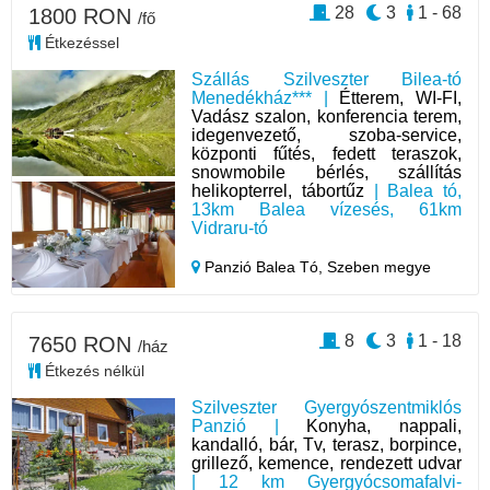
28
3
1 - 68
1800 RON
/fő
Étkezéssel
Szállás Szilveszter Bilea-tó
Menedékház*** |
Étterem, WI-FI,
Vadász szalon, konferencia terem,
idegenvezető, szoba-service,
központi fűtés, fedett teraszok,
snowmobile bérlés, szállítás
helikopterrel, tábortűz
| Balea tó,
13km Balea vízesés, 61km
Vidraru-tó
Panzió Balea Tó,
Szeben megye
8
3
1 - 18
7650 RON
/ház
Étkezés nélkül
Szilveszter Gyergyószentmiklós
Panzió |
Konyha, nappali,
kandalló, bár, Tv, terasz, borpince,
grillező, kemence, rendezett udvar
| 12 km Gyergyócsomafalvi-