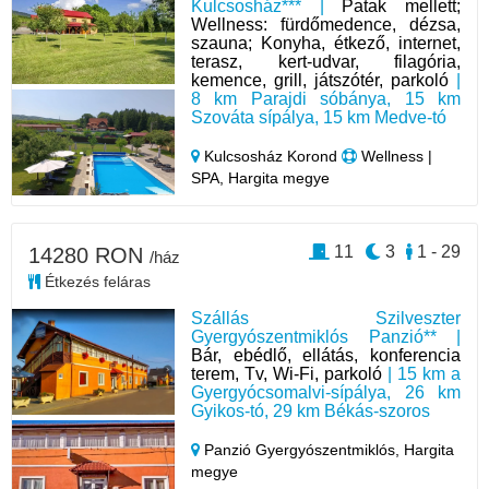
Kulcsosház*** |
Patak mellett;
Wellness: fürdőmedence, dézsa,
szauna; Konyha, étkező, internet,
terasz, kert-udvar, filagória,
kemence, grill, játszótér, parkoló
|
8 km Parajdi sóbánya, 15 km
Szováta sípálya, 15 km Medve-tó
Kulcsosház Korond
Wellness |
SPA, Hargita megye
11
3
1 - 29
14280 RON
/ház
Étkezés feláras
Szállás Szilveszter
Gyergyószentmiklós Panzió** |
Bár, ebédlő, ellátás, konferencia
terem, Tv, Wi-Fi, parkoló
| 15 km a
Gyergyócsomalvi-sípálya, 26 km
Gyikos-tó, 29 km Békás-szoros
Panzió Gyergyószentmiklós,
Hargita
megye