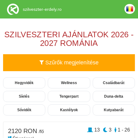
szilveszter-erdely.ro
SZILVESZTERI AJÁNLATOK 2026 -
2027 ROMÁNIA
Szűrők megjelenítése
Hegyvidék
Wellness
Családbarát
Síelés
Tengerpart
Duna-delta
Sóvidék
Kastélyok
Kutyabarát
13
3
1 - 26
2120 RON
/fő