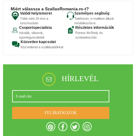
Miért válassza a SzallasRomania.ro-t?
Valódi helyismeret
Személyes segítség
Több mint 20 éve a
Telefonon, e-mailben állunk
turizmusban
rendelkezésre
Csoportspecialista
Részletes információk
Iskolák, táborok,
Pontos férőhely és
sportegyesületek
szobaelosztás
Közvetlen kapcsolat
Közvetlenül a szállásadókkal
HÍRLEVÉL
FELIRATKOZOK