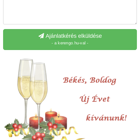
Ajánlatkérés elküldése
- a kerengo.hu-val -