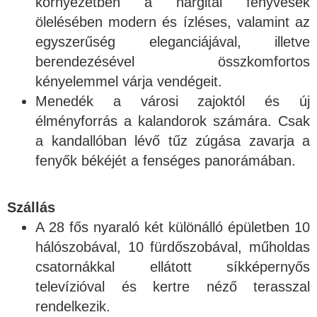
környezetben a hargitai fenyvesek
ölelésében modern és ízléses, valamint az
egyszerűség eleganciájával, illetve
berendezésével összkomfortos
kényelemmel várja vendégeit.
Menedék a városi zajoktól és új
élményforrás a kalandorok számára. Csak
a kandallóban lévő tűz zúgása zavarja a
fenyők békéjét a fenséges panorámában.
Szállás
A 28 fős nyaraló két különálló épületben 10
hálószobával, 10 fürdőszobával, műholdas
csatornákkal ellátott síkképernyős
televízióval és kertre néző terasszal
rendelkezik.