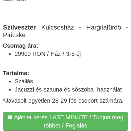
Szilveszter
Kulcsosház - Hargitafürdő -
Piricske
Csomag ára:
29900 RON / Ház / 3-5 éj
Tartalma:
Szállás
Jacuzzi és szauna és sószoba használat
*Javasolt egyetlen 28-29 fős csoport számára.
Ajánlat kérés LAST MINUTE / Tudjon meg
többet / Foglalás