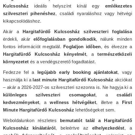
Kulcsosház
ideális helyszínt kínál egy
emlékezetes
szilveszteri pihenéshez
, családi nyaraláshoz vagy hétvégi
kikapcsolódáshoz.
Akár a
Hargitafürdő Kulcsosház szilveszteri foglalása
érdekli, akár
előfoglalásban gondolkodik
, nálunk minden
fontos információt megtalál.
Foglaljon időben
, és élvezze a
Hargitafürdő Kulcsosház kényelmét
, a
természetközeli
környezetet
és a vendégszerető fogadtatást.
Fedezze fel a
legújabb early booking ajánlatokat
, vagy
használja ki a
last minute Hargitafürdő Kulcsosház
akciókat
– akár a 2026-2027-os szilveszteri szezonra is. Ne hagyja ki a
különleges szilveszteri csomagokat
, a
családi
kedvezményeket
, a
wellness hétvégéket
, illetve a
First
Minute Hargitafürdő Kulcsosház
lehetőségeket sem.
Weboldalunkon részletes
bemutatót talál a Hargitafürdő
Kulcsosház kínálatáról
, beleértve az
elhelyezkedést
, a