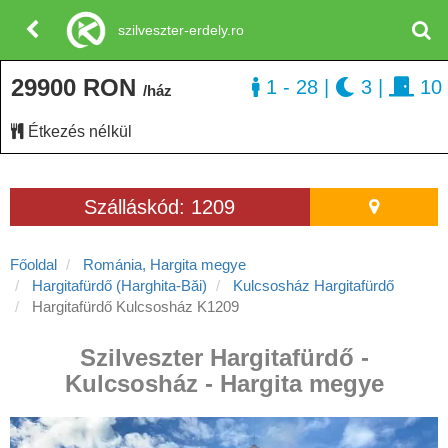
szilveszter-erdely.ro
29900 RON
1 - 28
|
3
|
10
/ház
Étkezés nélkül
Szálláskód: 1209
Főoldal
Románia, Hargita megye
Hargitafürdő (Harghita-Băi)
Kulcsosház Hargitafürdő
Hargitafürdő Kulcsosház K1209
Szilveszter Hargitafürdő -
Kulcsosház - Hargita megye