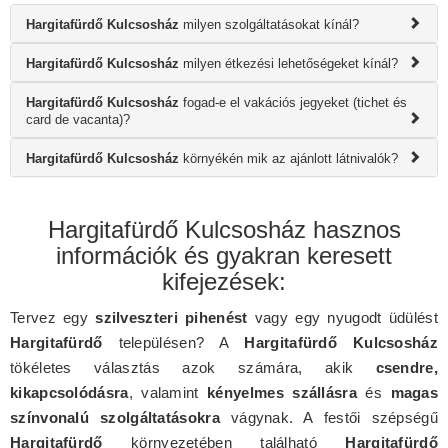
Hargitafürdő Kulcsosház
milyen szolgáltatásokat kínál?
Hargitafürdő Kulcsosház
milyen étkezési lehetőségeket kínál?
Hargitafürdő Kulcsosház
fogad-e el vakációs jegyeket (tichet és
card de vacanta)?
Hargitafürdő Kulcsosház
környékén mik az ajánlott látnivalók?
Hargitafürdő Kulcsosház hasznos
információk és gyakran keresett
kifejezések:
Tervez egy
szilveszteri pihenést
vagy egy nyugodt üdülést
Hargitafürdő
településen? A
Hargitafürdő Kulcsosház
tökéletes választás azok számára, akik
csendre,
kikapcsolódásra
, valamint
kényelmes szállásra
és
magas
színvonalú szolgáltatásokra
vágynak. A festői szépségű
Hargitafürdő
környezetében található
Hargitafürdő