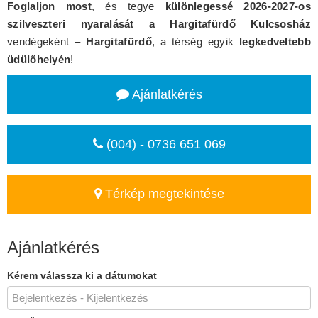
Foglaljon most
, és tegye
különlegessé 2026-2027-os
szilveszteri nyaralását a Hargitafürdő Kulcsosház
vendégeként –
Hargitafürdő
, a térség egyik
legkedveltebb
üdülőhelyén
!
Ajánlatkérés
(004) - 0736 651 069
Térkép megtekintése
Ajánlatkérés
Kérem válassza ki a dátumokat