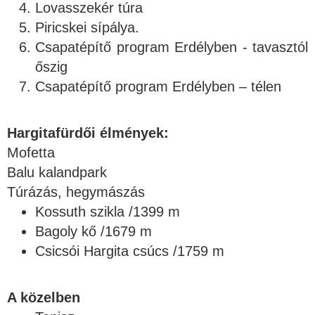
Lovasszekér túra
Piricskei sípálya.
Csapatépítő program Erdélyben - tavasztól
őszig
Csapatépítő program Erdélyben – télen
Hargitafürdői élmények:
Mofetta
Balu kalandpark
Túrázás, hegymászás
Kossuth szikla /1399 m
Bagoly kő /1679 m
Csicsói Hargita csúcs /1759 m
A közelben