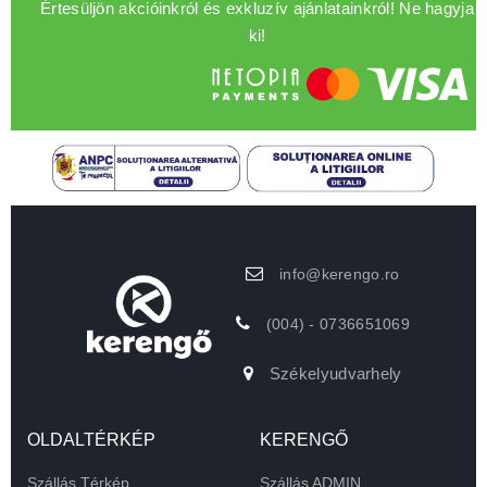
Értesüljön akcióinkról és exkluzív ajánlatainkról! Ne hagyja
ki!
info@kerengo.ro
(004) - 0736651069
Székelyudvarhely
OLDALTÉRKÉP
KERENGŐ
Szállás Térkép
Szállás ADMIN