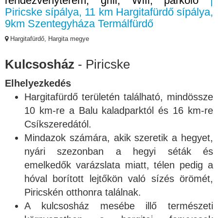
rendezvényterem, grill, Wifi, parkoló
|
Piricske sípálya, 11 km Hargitafürdő sípálya,
9km Szentegyháza Termálfürdő
Hargitafürdő, Hargita megye
Kulcsosház
- Piricske
Elhelyezkedés
Hargitafürdő területén található, mindössze
10 km-re a Balu kaladparktól és 16 km-re
Csíkszeredától.
Mindazok számára, akik szeretik a hegyet,
nyári szezonban a hegyi séták és
emelkedők varázslata miatt, télen pedig a
hóval borított lejtőkön való sízés örömét,
Piricskén otthonra találnak.
A kulcsosház mesébe illő természeti