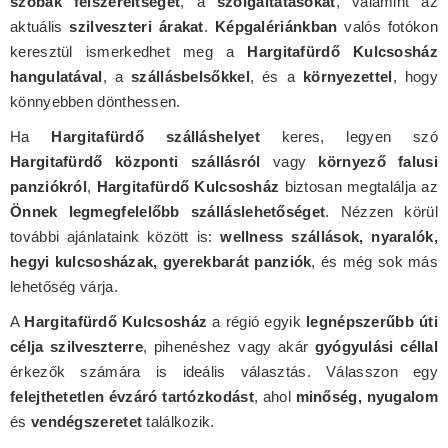
szobák felszereltségét
, a
szolgáltatásokat
, valamint az
aktuális
szilveszteri árakat
.
Képgalériánkban
valós fotókon
keresztül ismerkedhet meg a
Hargitafürdő Kulcsosház
hangulatával
, a
szállásbelsőkkel
, és a
környezettel
, hogy
könnyebben dönthessen.
Ha
Hargitafürdő szálláshelyet
keres, legyen szó
Hargitafürdő központi szállásról
vagy
környező falusi
panziókról
,
Hargitafürdő Kulcsosház
biztosan megtalálja az
Önnek legmegfelelőbb szálláslehetőséget
. Nézzen körül
további ajánlataink között is:
wellness szállások, nyaralók,
hegyi kulcsosházak, gyerekbarát panziók
, és még sok más
lehetőség várja.
A
Hargitafürdő Kulcsosház
a régió egyik
legnépszerűbb úti
célja szilveszterre
, pihenéshez vagy akár
gyógyulási céllal
érkezők számára is ideális választás. Válasszon egy
felejthetetlen évzáró tartózkodást
, ahol
minőség, nyugalom
és
vendégszeretet
találkozik.