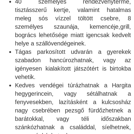
40 személyes rendezvényterme,
tisztásszerű kertje, valamint hatalmas
meleg sós vízzel töltött csebre, 8
személyes szaunája, kemencéje,grill,
bogrács lehetősége miatt igencsak kedvelt
helye a szállóvendégeinek.
Tágas parkosított udvarán a gyerekek
szabadon hancúrozhatnak, vagy az
igényesen kialakított játszótért is birtokba
vehetik.
Kedves vendégei túrázhatnak a Hargita
hegygerincein, vagy sétálhatnak a
fenyvesekben, lazításként a kulcsosház
nagy csebrében pezsgő fürdőzhetnek a
barátokkal, vagy téli időszakban
szánkózhatnak a családdal, síelhetnek,