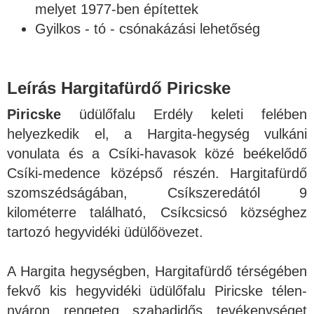
melyet 1977-ben építettek
Gyilkos - tó - csónakázási lehetőség
Leírás Hargitafürdő
Piricske
Piricske
üdülőfalu Erdély keleti felében
helyezkedik el, a Hargita-hegység vulkáni
vonulata és a Csíki-havasok közé beékelődő
Csíki-medence középső részén. Hargitafürdő
szomszédságában, Csíkszeredától 9
kilométerre található, Csíkcsicsó községhez
tartozó hegyvidéki üdülőövezet.
A Hargita hegységben, Hargitafürdő térségében
fekvő kis hegyvidéki üdülőfalu Piricske télen-
nyáron rengeteg szabadidős tevékenységet