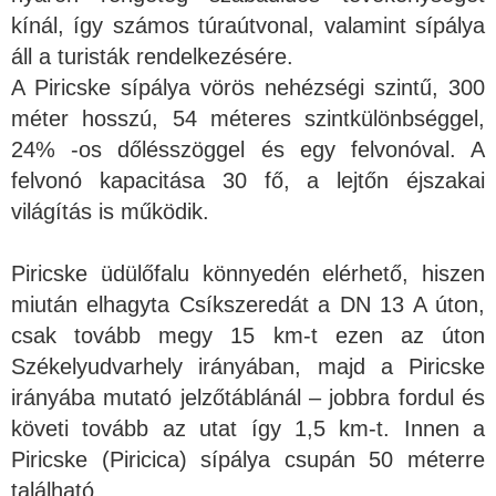
kínál, így számos túraútvonal, valamint sípálya
áll a turisták rendelkezésére.
A Piricske sípálya vörös nehézségi szintű, 300
méter hosszú, 54 méteres szintkülönbséggel,
24% -os dőlésszöggel és egy felvonóval. A
felvonó kapacitása 30 fő, a lejtőn éjszakai
világítás is működik.
Piricske üdülőfalu könnyedén elérhető, hiszen
miután elhagyta Csíkszeredát a DN 13 A úton,
csak tovább megy 15 km-t ezen az úton
Székelyudvarhely irányában, majd a Piricske
irányába mutató jelzőtáblánál – jobbra fordul és
követi tovább az utat így 1,5 km-t. Innen a
Piricske (Piricica) sípálya csupán 50 méterre
található.