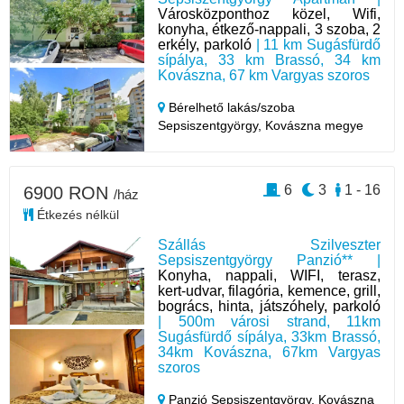
Városközponthoz közel, Wifi,
konyha, étkező-nappali, 3 szoba, 2
erkély, parkoló
| 11 km Sugásfürdő
sípálya, 33 km Brassó, 34 km
Kovászna, 67 km Vargyas szoros
Bérelhető lakás/szoba
Sepsiszentgyörgy,
Kovászna megye
6
3
1 - 16
6900 RON
/ház
Étkezés nélkül
Szállás Szilveszter
Sepsiszentgyörgy Panzió** |
Konyha, nappali, WIFI, terasz,
kert-udvar, filagória, kemence, grill,
bogrács, hinta, játszóhely, parkoló
| 500m városi strand, 11km
Sugásfürdő sípálya, 33km Brassó,
34km Kovászna, 67km Vargyas
szoros
Panzió Sepsiszentgyörgy,
Kovászna