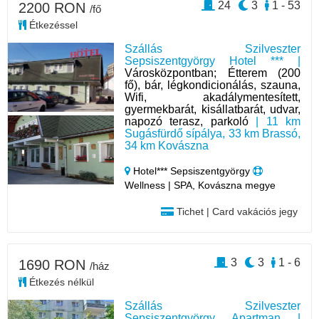
24
3
1 - 53
2200 RON
/fő
Étkezéssel
Szállás Szilveszter
Sepsiszentgyörgy Hotel *** |
Városközpontban; Étterem (200
fő), bár, légkondicionálás, szauna,
Wifi, akadálymentesített,
gyermekbarát, kisállatbarát, udvar,
napozó terasz, parkoló
| 11 km
Sugásfürdő sípálya, 33 km Brassó,
34 km Kovászna
Hotel*** Sepsiszentgyörgy
Wellness | SPA, Kovászna megye
Tichet | Card vakációs jegy
3
3
1 - 6
1690 RON
/ház
Étkezés nélkül
Szállás Szilveszter
Sepsiszentgyörgy Apartman |