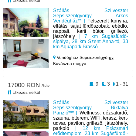
Étkezés nélkül
Szállás Szilveszter
Sepsiszentgyörgy Árkos
Vendégház** |
Felszerelt konyha,
ellátás, saját fürdőszobák, ebédlő,
nappali, kerti bútor, grillező,
játszóhely
| 7 km Sugásfürdő-
sípálya, 28 km Szent Anna-tó, 33
km Aquapark Brassó
Vendégház Sepsiszentgyörgy,
Kovászna megye
9
3
1 - 31
17000 RON
/ház
Étkezés nélkül
Szállás Szilveszter
Sepsiszentgyörgy Bikfalva
Panzió*** |
Wellness: dézsafürdő,
szauna, étterem, WIFI, terasz, kert-
udvar, pavilon, grillező, játszóhely,
parkoló
| 12 km Prázsmári
erődtemplom, 23 km Sugásfürdői-