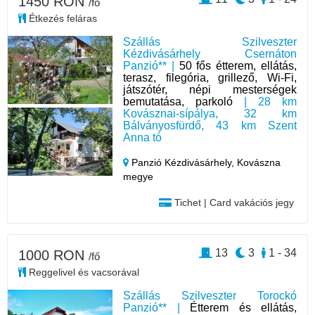
1450 RON
/fő
Étkezés feláras
Szállás Szilveszter
Kézdivásárhely Csernáton
Panzió** |
50 fős étterem, ellátás,
terasz, filegória, grillező, Wi-Fi,
játszótér, népi mesterségek
bemutatása, parkoló
| 28 km
Kovásznai-sípálya, 32 km
Bálványosfürdő, 43 km Szent
Anna tó
Panzió Kézdivásárhely,
Kovászna
megye
Tichet | Card vakációs jegy
13
3
1 - 34
1000 RON
/fő
Reggelivel és vacsorával
Szállás Szilveszter Torockó
Panzió** |
Étterem és ellátás,