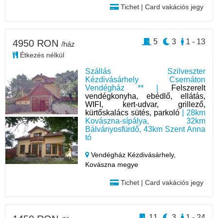
Tichet | Card vakációs jegy
5
3
1 - 13
4950 RON
/ház
Étkezés nélkül
Szállás Szilveszter
Kézdivásárhely Csernáton
Vendégház ** |
Felszerelt
vendégkonyha, ebédlő, ellátás,
WIFI, kert-udvar, grillező,
kürtőskalács sütés, parkoló
| 28km
Kovászna-sípálya, 32km
Bálványosfürdő, 43km Szent Anna
tó
Vendégház Kézdivásárhely,
Kovászna megye
Tichet | Card vakációs jegy
11
3
1 - 24