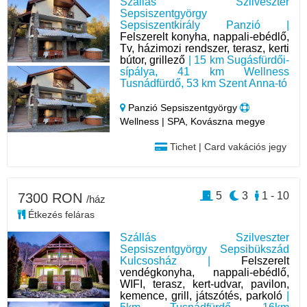
Szállás Szilveszter
Sepsiszentgyörgy
Sepsiszentkirály Panzió |
Felszerelt konyha, nappali-ebédlő,
Tv, házimozi rendszer, terasz, kerti
bútor, grillező
| 15 km Sugásfürdői-
sípálya, 41 km Wellness
Tusnádfürdő, 53 km Szent Anna-tó
Panzió Sepsiszentgyörgy
Wellness | SPA, Kovászna megye
Tichet | Card vakációs jegy
5
3
1 - 10
7300 RON
/ház
Étkezés feláras
Szállás Szilveszter
Sepsiszentgyörgy Sepsibükszád
Kulcsosház |
Felszerelt
vendégkonyha, nappali-ebédlő,
WIFI, terasz, kert-udvar, pavilon,
kemence, grill, játszótés, parkoló
|