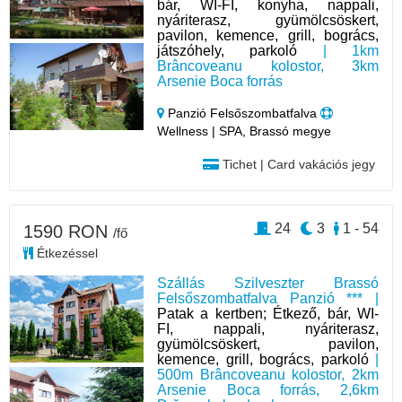
bár, WI-FI, konyha, nappali,
nyáriterasz, gyümölcsöskert,
pavilon, kemence, grill, bogrács,
játszóhely, parkoló
| 1km
Brâncoveanu kolostor, 3km
Arsenie Boca forrás
Panzió Felsőszombatfalva
Wellness | SPA, Brassó megye
Tichet | Card vakációs jegy
24
3
1 - 54
1590 RON
/fő
Étkezéssel
Szállás Szilveszter Brassó
Felsőszombatfalva Panzió *** |
Patak a kertben; Étkező, bár, WI-
FI, nappali, nyáriterasz,
gyümölcsöskert, pavilon,
kemence, grill, bogrács, parkoló
|
500m Brâncoveanu kolostor, 2km
Arsenie Boca forrás, 2,6km