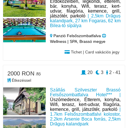
Erdőközelben, légkondi, étterem,
bár, konyha, Wifi, terasz, kert-
udvar, filagória, kemence, grill,
játszótér, parkoló
| 2,5km Drăguș
kalandpark, 27 km Fogaras, 62 km
Bilea-tó sípálya
Panzió Felsőszombatfalva
Wellness | SPA, Brassó megye
Tichet | Card vakációs jegy
20
3
2 - 41
2000 RON
/fő
Étkezéssel
Szállás Szilveszter Brassó
Felsőszombatfalva Hotel*** |
Úszómedence, Étterem, konyha,
Wifi, terasz, kert-udvar, filagória,
kemence, grill, játszótér, parkoló
|
1.7km Felsőszombatfalvi kolostor,
2.2km Arsenie Boca forrás, 2,5km
Drăguș kalandpark