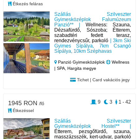
Étkezés feláras
Szállás Szilveszter
Gyimesközéplok Falumúzeum
Panzió** |
Wellness: Szauna,
Dézsafürdő, Sószoba; Étterem,
szabadtéri fedett terasz,
rendezvénycsűr, parkoló
| 3km Ski
Gyimes Sípálya, 7km Csangó
Sípálya, 10km Széphavas
Panzió Gyimesközéplok
Wellness
| SPA, Hargita megye
Tichet | Card vakációs jegy
9
3
1 - 42
1945 RON
/fő
Étkezéssel
Szállás Szilveszter
Gyimesközéplok Hostel** |
Étterem, pezsgőfürdő, szauna,
masszázsszék, kert-udvar, parkoló