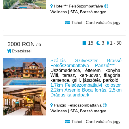
Hotel*** Felsőszombatfalva
Wellness | SPA, Brassó megye
Tichet | Card vakációs jegy
15
3
1 - 30
2000 RON
/fő
Étkezéssel
Szállás Szilveszter Brassó
Felsőszombatfalva Panzió*** |
Úszómedence, étterem, konyha,
Wifi, terasz, kert-udvar, filagória,
kemence, grill, játszótér, parkoló
|
1.7km Felsőszombatfalvi kolostor,
2.2km Arsenie Boca forrás, 2,5km
Drăguș kalandpark
Panzió Felsőszombatfalva
Wellness | SPA, Brassó megye
Tichet | Card vakációs jegy