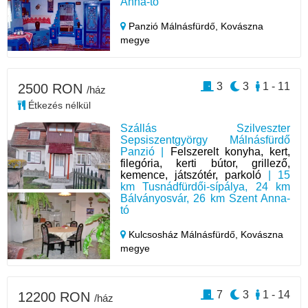
Anna-tó
Panzió Málnásfürdő,
Kovászna
megye
3
3
1 - 11
2500 RON
/ház
Étkezés nélkül
Szállás Szilveszter
Sepsiszentgyörgy Málnásfürdő
Panzió |
Felszerelt konyha, kert,
filegória, kerti bútor, grillező,
kemence, játszótér, parkoló
| 15
km Tusnádfürdői-sípálya, 24 km
Bálványosvár, 26 km Szent Anna-
tó
Kulcsosház Málnásfürdő,
Kovászna
megye
7
3
1 - 14
12200 RON
/ház