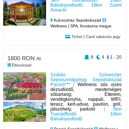
5km Tusnádfürdő, 16km
Bálványosfürdő, 18km Szent
Anna-tó
Kulcsosház Sepsibükszád
Wellness | SPA, Kovászna megye
Tichet | Card vakációs jegy
8
4
1 - 20
1800 RON
/fő
Étkezéssel
Szállás Szilveszter
Sepsiszentgyörgy Sepsibükszád
Panzió*** |
Wellness: sós vizes
dézsafürdő, mesterséges
sóbarlang; Étterem,
vendégkonyha, nappali, WIFI,
terasz, kert-udvar, pavilon, grill,
játszóhely, parkoló
| 5km
Tusnádfürdő, 16km
Bálványosfürdő