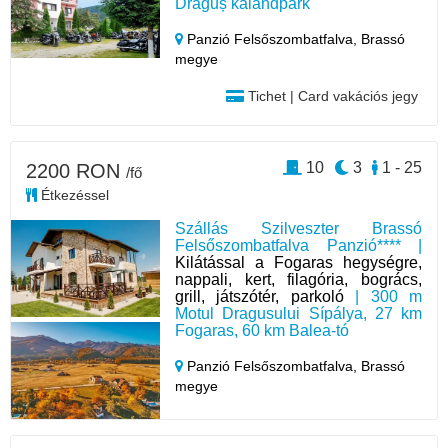
Drăguș kalandpark
Panzió Felsőszombatfalva,
Brassó
megye
Tichet | Card vakációs jegy
10
3
1 - 25
2200 RON
/fő
Étkezéssel
Szállás Szilveszter Brassó
Felsőszombatfalva Panzió**** |
Kilátással a Fogaras hegységre,
nappali, kert, filagória, bogrács,
grill, játszótér, parkoló
| 300 m
Motul Dragusului Sípálya, 27 km
Fogaras, 60 km Balea-tó
Panzió Felsőszombatfalva,
Brassó
megye