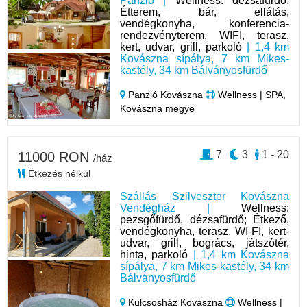
Panzió |
Wellness: dézsafürdő;
Étterem, bár, ellátás,
vendégkonyha, konferencia-
rendezvényterem, WIFI, terasz,
kert, udvar, grill, parkoló
| 1,4 km
Kovászna sípálya, 7 km Mikes-
kastély, 34 km Bálványosfürdő
Panzió Kovászna
Wellness | SPA,
Kovászna megye
7
3
1 - 20
11000 RON
/ház
Étkezés nélkül
Szállás Szilveszter Kovászna
Vendégház |
Wellness:
pezsgőfürdő, dézsafürdő; Étkező,
vendégkonyha, terasz, WI-FI, kert-
udvar, grill, bogrács, játszótér,
hinta, parkoló
| 1,4 km Kovászna
sípálya, 7 km Mikes-kastély, 34 km
Bálványosfürdő
Kulcsosház Kovászna
Wellness |