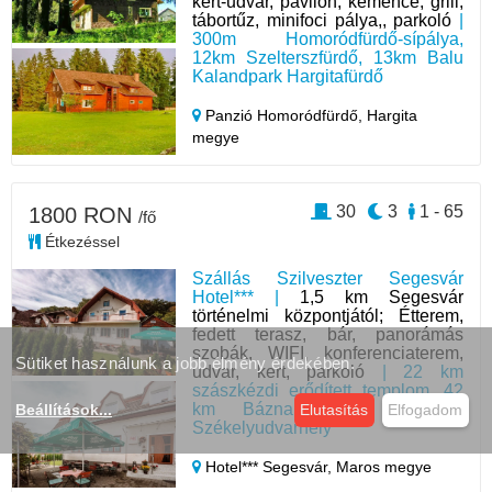
kert-udvar, pavilon, kemence, grill,
tábortűz, minifoci pálya,, parkoló
|
300m Homoródfürdő-sípálya,
12km Szelterszfürdő, 13km Balu
Kalandpark Hargitafürdő
Panzió Homoródfürdő,
Hargita
megye
30
3
1 - 65
1800 RON
/fő
Étkezéssel
Szállás Szilveszter Segesvár
Hotel*** |
1,5 km Segesvár
történelmi központjától; Étterem,
fedett terasz, bár, panorámás
szobák, WIFI, konferenciaterem,
Sütiket használunk a jobb élmény érdekében.
udvar, kert, parkoló
| 22 km
szászkézdi erődített templom, 42
km Bázna fürdő, 55 km
Beállítások
...
Elutasítás
Elfogadom
Székelyudvarhely
Hotel*** Segesvár,
Maros megye