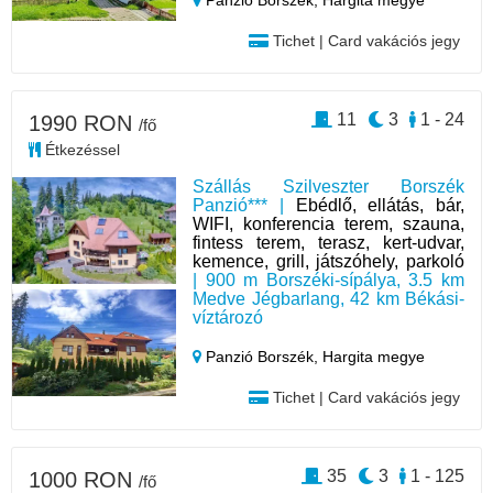
Panzió Borszék,
Hargita megye
Tichet | Card vakációs jegy
11
3
1 - 24
1990 RON
/fő
Étkezéssel
Szállás Szilveszter Borszék
Panzió*** |
Ebédlő, ellátás, bár,
WIFI, konferencia terem, szauna,
fintess terem, terasz, kert-udvar,
kemence, grill, játszóhely, parkoló
| 900 m Borszéki-sípálya, 3.5 km
Medve Jégbarlang, 42 km Békási-
víztározó
Panzió Borszék,
Hargita megye
Tichet | Card vakációs jegy
35
3
1 - 125
1000 RON
/fő