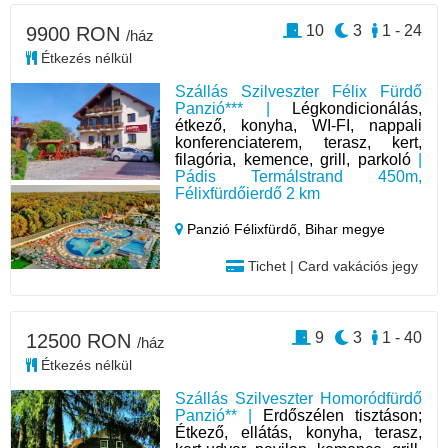
10
3
1 - 24
9900 RON
/ház
Étkezés nélkül
Szállás Szilveszter Félix Fürdő
Panzió*** |
Légkondicionálás,
étkező, konyha, WI-FI, nappali
konferenciaterem, terasz, kert,
filagória, kemence, grill, parkoló
|
Pádis Termálstrand 450m,
Félixfürdőierdő 2 km
Panzió Félixfürdő,
Bihar megye
Tichet | Card vakációs jegy
9
3
1 - 40
12500 RON
/ház
Étkezés nélkül
Szállás Szilveszter Homoródfürdő
Panzió** |
Erdőszélen tisztáson;
Étkező, ellátás, konyha, terasz,