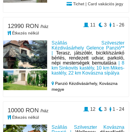
Tichet | Card vakációs jegy
11
3
1 - 26
12990 RON
/ház
Étkezés nélkül
Szállás Szilveszter
Kézdivásárhely Gelence Panzió**
|
Terasz, játszótér, bicikli/szánkó
bérlés, rendezett udvar, parkoló,
népi mesterségek bemutatása
| 8
km Sinkovits kastély, 10 km Mikes-
kastély, 22 km Kovászna sípálya
Panzió Kézdivásárhely,
Kovászna
megye
12
3
1 - 24
10000 RON
/ház
Étkezés nélkül
Szállás Szilveszter Kovászna