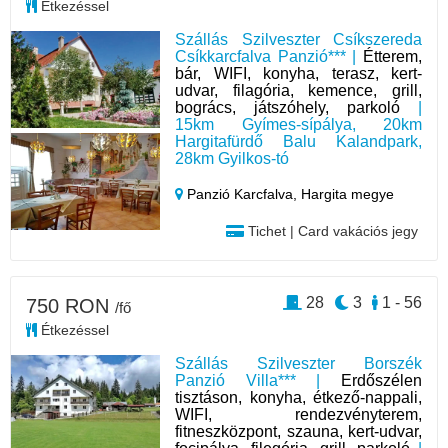
Étkezéssel
Szállás Szilveszter Csíkszereda
Csíkkarcfalva Panzió*** |
Étterem,
bár, WIFI, konyha, terasz, kert-
udvar, filagória, kemence, grill,
bogrács, játszóhely, parkoló
|
15km Gyímes-sípálya, 20km
Hargitafürdő Balu Kalandpark,
28km Gyilkos-tó
Panzió Karcfalva,
Hargita megye
Tichet | Card vakációs jegy
28
3
1 - 56
750 RON
/fő
Étkezéssel
Szállás Szilveszter Borszék
Panzió Villa*** |
Erdőszélen
tisztáson, konyha, étkező-nappali,
WIFI, rendezvényterem,
fitneszközpont, szauna, kert-udvar,