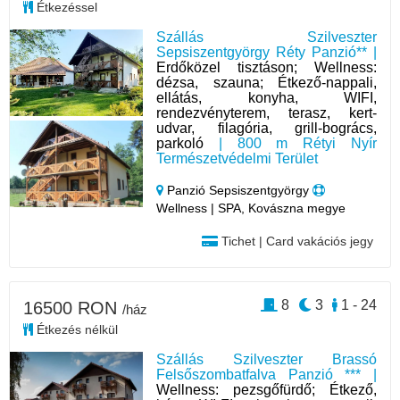
Étkezéssel
Szállás Szilveszter
Sepsiszentgyörgy Réty Panzió** |
Erdőközel tisztáson; Wellness:
dézsa, szauna; Étkező-nappali,
ellátás, konyha, WIFI,
rendezvényterem, terasz, kert-
udvar, filagória, grill-bogrács,
parkoló
| 800 m Rétyi Nyír
Természetvédelmi Terület
Panzió Sepsiszentgyörgy
Wellness | SPA, Kovászna megye
Tichet | Card vakációs jegy
8
3
1 - 24
16500 RON
/ház
Étkezés nélkül
Szállás Szilveszter Brassó
Felsőszombatfalva Panzió *** |
Wellness: pezsgőfürdő; Étkező,