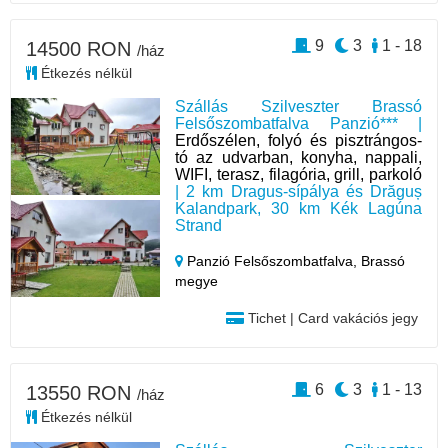
9
3
1 - 18
14500 RON
/ház
Étkezés nélkül
Szállás Szilveszter Brassó
Felsőszombatfalva Panzió*** |
Erdőszélen, folyó és pisztrángos-
tó az udvarban, konyha, nappali,
WIFI, terasz, filagória, grill, parkoló
| 2 km Dragus-sípálya és Drăguș
Kalandpark, 30 km Kék Lagúna
Strand
Panzió Felsőszombatfalva,
Brassó
megye
Tichet | Card vakációs jegy
6
3
1 - 13
13550 RON
/ház
Étkezés nélkül