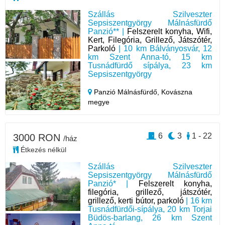
Szállás Szilveszter
Sepsiszentgyörgy Málnásfürdő
Panzió** |
Felszerelt konyha, Wifi,
Kert, Filegória, Grillező, Játszótér,
Parkoló
| 10 km Bálványosvár, 12
km Szent Anna-tó, 15 km
Tusnádfürdő sípálya, 23 km
Sepsiszentgyörgy
Panzió Málnásfürdő,
Kovászna
megye
6
3
1 - 22
3000 RON
/ház
Étkezés nélkül
Szállás Szilveszter
Sepsiszentgyörgy Málnásfürdő
Panzió* |
Felszerelt konyha,
filegória, grillező, játszótér,
grillező, kerti bútor, parkoló
| 16 km
Tusnádfürdői-sípálya, 20 km Torjai
Büdös-barlang, 26 km Szent