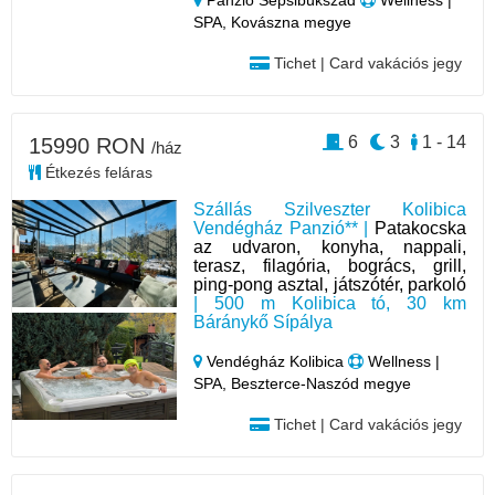
Panzió Sepsibükszád
Wellness |
SPA, Kovászna megye
Tichet | Card vakációs jegy
6
3
1 - 14
15990 RON
/ház
Étkezés feláras
Szállás Szilveszter Kolibica
Vendégház Panzió** |
Patakocska
az udvaron, konyha, nappali,
terasz, filagória, bogrács, grill,
ping-pong asztal, játszótér, parkoló
| 500 m Kolibica tó, 30 km
Báránykő Sípálya
Vendégház Kolibica
Wellness |
SPA, Beszterce-Naszód megye
Tichet | Card vakációs jegy