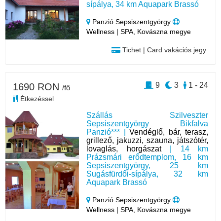
sípálya, 34 km Aquapark Brassó
Panzió Sepsiszentgyörgy
Wellness | SPA, Kovászna megye
Tichet | Card vakációs jegy
9
3
1 - 24
1690 RON
/fő
Étkezéssel
Szállás Szilveszter
Sepsiszentgyörgy Bikfalva
Panzió*** |
Vendéglő, bár, terasz,
grillező, jakuzzi, szauna, játszótér,
lovaglás, horgászat
| 14 km
Prázsmári erődtemplom, 16 km
Sepsiszentgyörgy, 25 km
Sugásfürdői-sípálya, 32 km
Aquapark Brassó
Panzió Sepsiszentgyörgy
Wellness | SPA, Kovászna megye