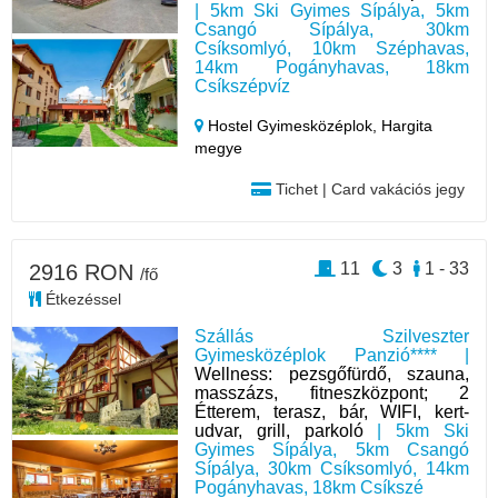
| 5km Ski Gyimes Sípálya, 5km
Csangó Sípálya, 30km
Csíksomlyó, 10km Széphavas,
14km Pogányhavas, 18km
Csíkszépvíz
Hostel Gyimesközéplok,
Hargita
megye
Tichet | Card vakációs jegy
11
3
1 - 33
2916 RON
/fő
Étkezéssel
Szállás Szilveszter
Gyimesközéplok Panzió**** |
Wellness: pezsgőfürdő, szauna,
masszázs, fitneszközpont; 2
Étterem, terasz, bár, WIFI, kert-
udvar, grill, parkoló
| 5km Ski
Gyimes Sípálya, 5km Csangó
Sípálya, 30km Csíksomlyó, 14km
Pogányhavas, 18km Csíkszé