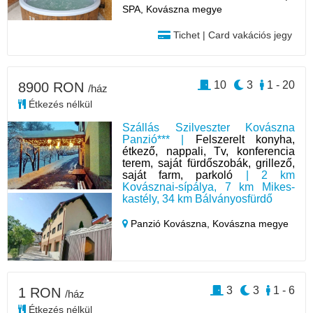
SPA, Kovászna megye
Tichet | Card vakációs jegy
10
3
1 - 20
8900 RON
/ház
Étkezés nélkül
Szállás Szilveszter Kovászna
Panzió*** |
Felszerelt konyha,
étkező, nappali, Tv, konferencia
terem, saját fürdőszobák, grillező,
saját farm, parkoló
| 2 km
Kovásznai-sípálya, 7 km Mikes-
kastély, 34 km Bálványosfürdő
Panzió Kovászna,
Kovászna megye
3
3
1 - 6
1 RON
/ház
Étkezés nélkül