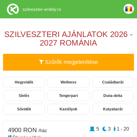
szilveszter-erdely.ro
SZILVESZTERI AJÁNLATOK 2026 -
2027 ROMÁNIA
Szűrők megjelenítése
Hegyvidék
Wellness
Családbarát
Síelés
Tengerpart
Duna-delta
Sóvidék
Kastélyok
Kutyabarát
5
3
1 - 20
4900 RON
/ház