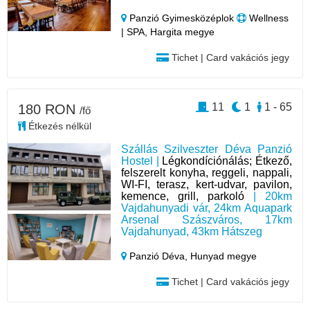
Panzió Gyimesközéplok
Wellness
| SPA, Hargita megye
Tichet | Card vakációs jegy
11
1
1 - 65
180 RON
/fő
Étkezés nélkül
Szállás Szilveszter Déva Panzió
Hostel |
Légkondíciónálás; Étkező,
felszerelt konyha, reggeli, nappali,
WI-FI, terasz, kert-udvar, pavilon,
kemence, grill, parkoló
| 20km
Vajdahunyadi vár, 24km Aquapark
Arsenal Szászváros, 17km
Vajdahunyad, 43km Hátszeg
Panzió Déva,
Hunyad megye
Tichet | Card vakációs jegy