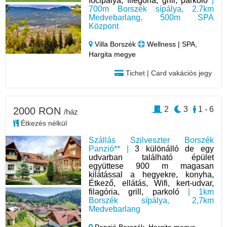
focipálya, filegória, grill, parkoló
|
700m Borszék sípálya, 2.7km
Medvebarlang, 500m SPA
Központ
Villa Borszék
Wellness | SPA,
Hargita megye
Tichet | Card vakációs jegy
2
3
1 - 6
2000 RON
/ház
Étkezés nélkül
Szállás Szilveszter Borszék
Panzió** |
3 különálló de egy
udvarban található épület
együttese 900 m magasan
kilátással a hegyekre, konyha,
Étkező, ellátás, Wifi, kert-udvar,
filagória, grill, parkoló
| 1km
Borszék sípálya, 2,7km
Medvebarlang