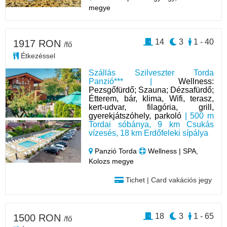
megye
14
3
1 - 40
1917 RON
/fő
Étkezéssel
Szállás Szilveszter Torda
Panzió*** |
Wellness:
Pezsgőfürdő; Szauna; Dézsafürdő;
Étterem, bár, klima, Wifi, terasz,
kert-udvar, filagória, grill,
gyerekjátszóhely, parkoló
| 500 m
Tordai sóbánya, 9 km Csukás
vízesés, 18 km Erdőfeleki sípálya
Panzió Torda
Wellness | SPA,
Kolozs megye
Tichet | Card vakációs jegy
18
3
1 - 65
1500 RON
/fő