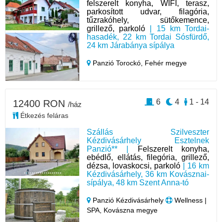
felszerelt konyha, WIFI, terasz,
parkosított udvar, filagória,
tűzrakóhely, sütőkemence,
grillező, parkoló
| 15 km Tordai-
hasadék, 22 km Tordai Sósfürdő,
24 km Járabánya sípálya
Panzió Torockó,
Fehér megye
6
4
1 - 14
12400 RON
/ház
Étkezés feláras
Szállás Szilveszter
Kézdivásárhely Esztelnek
Panzió** |
Felszerelt konyha,
ebédlő, ellátás, filegória, grillező,
dézsa, lovaskocsi, parkoló
| 16 km
Kézdivásárhely, 36 km Kovásznai-
sípálya, 48 km Szent Anna-tó
Panzió Kézdivásárhely
Wellness |
SPA, Kovászna megye