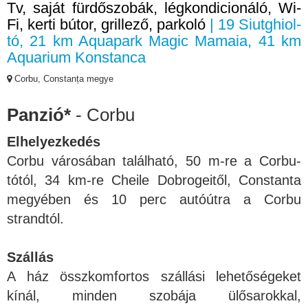
Tv, saját fürdőszobák, légkondicionáló, Wi-
Fi, kerti bútor, grillező, parkoló
| 19 Siutghiol-
tó, 21 km Aquapark Magic Mamaia, 41 km
Aquarium Konstanca
Corbu, Constanța megye
Panzió*
- Corbu
Elhelyezkedés
Corbu városában található, 50 m-re a Corbu-
tótól, 34 km-re Cheile Dobrogeitől, Constanta
megyében és 10 perc autóútra a Corbu
strandtól.
Szállás
A ház összkomfortos szállási lehetőségeket
kínál, minden szobája ülősarokkal,