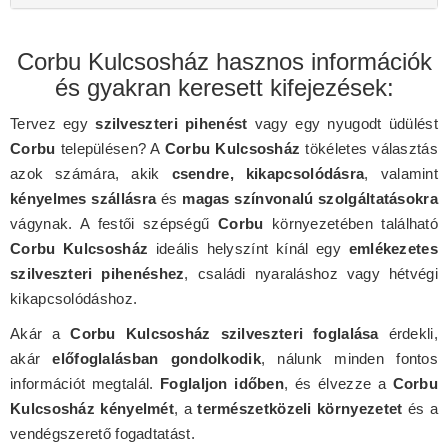
Corbu Kulcsosház hasznos információk
és gyakran keresett kifejezések:
Tervez egy
szilveszteri pihenést
vagy egy nyugodt üdülést
Corbu
településen? A
Corbu Kulcsosház
tökéletes választás
azok számára, akik
csendre, kikapcsolódásra
, valamint
kényelmes szállásra
és
magas színvonalú szolgáltatásokra
vágynak. A festői szépségű
Corbu
környezetében található
Corbu Kulcsosház
ideális helyszínt kínál egy
emlékezetes
szilveszteri pihenéshez
, családi nyaraláshoz vagy hétvégi
kikapcsolódáshoz.
Akár a
Corbu Kulcsosház szilveszteri foglalása
érdekli,
akár
előfoglalásban gondolkodik
, nálunk minden fontos
információt megtalál.
Foglaljon időben
, és élvezze a
Corbu
Kulcsosház kényelmét
, a
természetközeli környezetet
és a
vendégszerető fogadtatást.