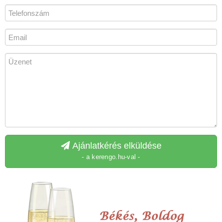
Ajánlatkérés elküldése
- a kerengo.hu-val -