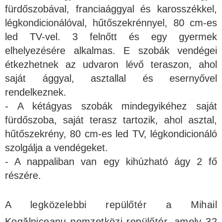
fürdőszobával, franciaággyal és karosszékkel,
légkondicionálóval, hűtőszekrénnyel, 80 cm-es
led TV-vel. 3 felnőtt és egy gyermek
elhelyezésére alkalmas. E szobák vendégei
étkezhetnek az udvaron lévő teraszon, ahol
saját ággyal, asztallal és esernyővel
rendelkeznek.
- A kétágyas szobák mindegyikéhez saját
fürdőszoba, saját terasz tartozik, ahol asztal,
hűtőszekrény, 80 cm-es led TV, légkondicionáló
szolgálja a vendégeket.
- A nappaliban van egy kihúzható ágy 2 fő
részére.
A legközelebbi repülőtér a Mihail
Kogălniceanu nemzetközi repülőtér, amely 32