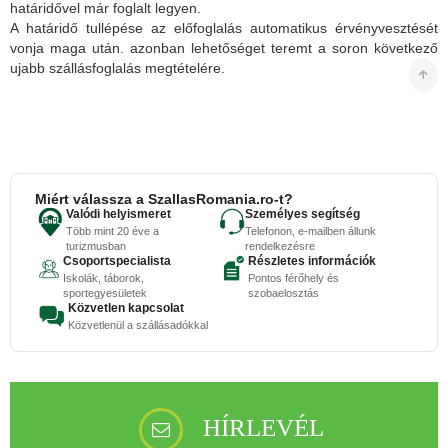
határidővel már foglalt legyen.
A határidő tullépése az előfoglalás automatikus érvényvesztését
vonja maga után. azonban lehetőséget teremt a soron következő
ujabb szállásfoglalás megtételére.
Miért válassza a SzallasRomania.ro-t?
Valódi helyismeret
Személyes segítség
Több mint 20 éve a
Telefonon, e-mailben állunk
turizmusban
rendelkezésre
Csoportspecialista
Részletes információk
Iskolák, táborok,
Pontos férőhely és
sportegyesületek
szobaelosztás
Közvetlen kapcsolat
Közvetlenül a szállásadókkal
HÍRLEVÉL