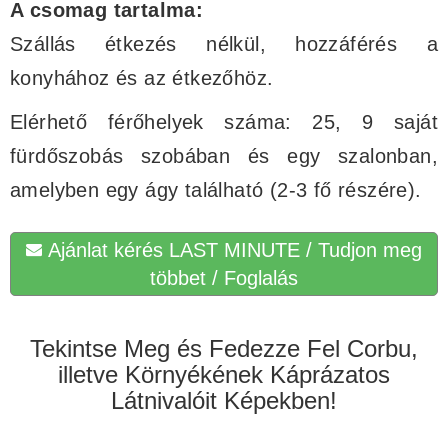
A csomag tartalma:
Szállás étkezés nélkül, hozzáférés a
konyhához és az étkezőhöz.
Elérhető férőhelyek száma: 25, 9 saját
fürdőszobás szobában és egy szalonban,
amelyben egy ágy található (2-3 fő részére).
Ajánlat kérés LAST MINUTE / Tudjon meg
többet / Foglalás
Tekintse Meg és Fedezze Fel Corbu,
illetve Környékének Káprázatos
Látnivalóit Képekben!