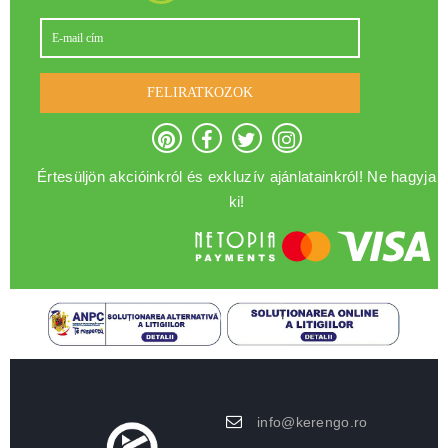
FELIRATKOZOK
Értesüljön akcióinkról és exkluzív ajánlatainkról! Ne hagyja
ki!
info@kerengo.ro