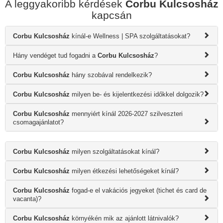
A leggyakoribb kérdések
Corbu Kulcsosház
kapcsán
Corbu Kulcsosház
kínál-e Wellness | SPA szolgáltatásokat?
Hány vendéget tud fogadni a
Corbu Kulcsosház
?
Corbu Kulcsosház
hány szobával rendelkezik?
Corbu Kulcsosház
milyen be- és kijelentkezési időkkel dolgozik?
Corbu Kulcsosház
mennyiért kínál 2026-2027 szilveszteri
csomagajánlatot?
Corbu Kulcsosház
milyen szolgáltatásokat kínál?
Corbu Kulcsosház
milyen étkezési lehetőségeket kínál?
Corbu Kulcsosház
fogad-e el vakációs jegyeket (tichet és card de
vacanta)?
Corbu Kulcsosház
környékén mik az ajánlott látnivalók?