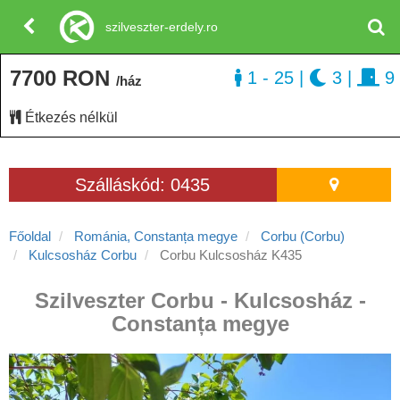
szilveszter-erdely.ro
7700 RON
1 - 25
|
3
|
9
/ház
Étkezés nélkül
Szálláskód: 0435
Főoldal
Románia, Constanța megye
Corbu (Corbu)
Kulcsosház Corbu
Corbu Kulcsosház K435
Szilveszter Corbu - Kulcsosház -
Constanța megye