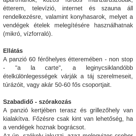
étterem, televízió, internet és szauna áll
rendelkezésre, valamint konyhasarok, melyet a
vendégek ételek melegítésére használhatnak
(mikró, vízforraló).
Ellátás
A panzió 60 férőhelyes étteremében - non stop
- "a la carte", a leginycsiklandóbb
ételkülönlegességek várják a táj szerelmeseit,
túrázóit, vagy akár 50-60 fős csoportjait.
Szabadidő - szórakozás
A panzió kertjében terasz és grillezőhely van
kialakítva. Főzésre csak kint van lehetőség, ha
a vendégek hoznak bográcsot.
Az ún. székely jakuzzi, azaz melegvizes cseber