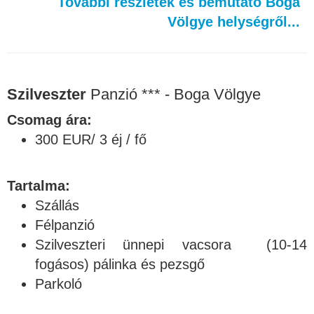
További részletek és bemutató Boga
Völgye helységről...
Szilveszter
Panzió *** - Boga Völgye
Csomag ára:
300 EUR/ 3 éj / fő
Tartalma:
Szállás
Félpanzió
Szilveszteri ünnepi vacsora (10-14
fogásos) pálinka és pezsgő
Parkoló