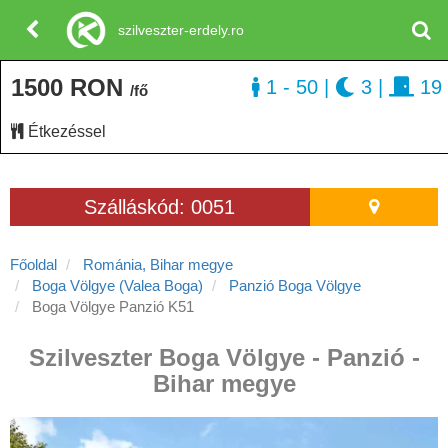
szilveszter-erdely.ro
1500 RON
1 - 50
|
3
|
19
/fő
Étkezéssel
Szálláskód: 0051
Főoldal
Románia, Bihar megye
Boga Völgye (Valea Boga)
Panzió Boga Völgye
Boga Völgye Panzió K51
Szilveszter Boga Völgye - Panzió -
Bihar megye