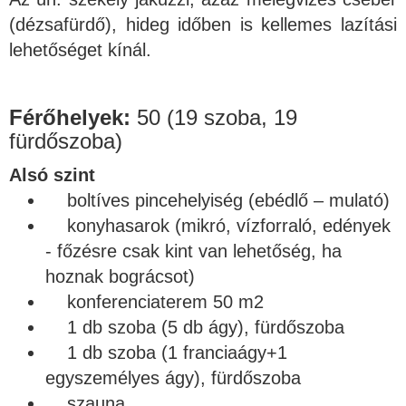
(dézsafürdő), hideg időben is kellemes lazítási
lehetőséget kínál.
Férőhelyek:
50 (19 szoba, 19
fürdőszoba)
Alsó szint
boltíves pincehelyiség (ebédlő – mulató)
konyhasarok (mikró, vízforraló, edények
- főzésre csak kint van lehetőség, ha
hoznak bográcsot)
konferenciaterem 50 m2
1 db szoba (5 db ágy), fürdőszoba
1 db szoba (1 franciaágy+1
egyszemélyes ágy), fürdőszoba
szauna