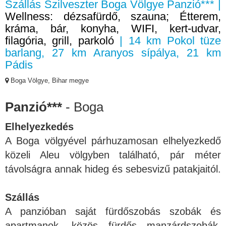
Szállás Szilveszter Boga Völgye Panzió*** |
Wellness: dézsafürdő, szauna; Étterem,
kráma, bár, konyha, WIFI, kert-udvar,
filagória, grill, parkoló
| 14 km Pokol tüze
barlang, 27 km Aranyos sípálya, 21 km
Pádis
Boga Völgye, Bihar megye
Panzió***
- Boga
Elhelyezkedés
A Boga völgyével párhuzamosan elhelyezkedő
közeli Aleu völgyben található, pár méter
távolságra annak hideg és sebesvizű patakjaitól.
Szállás
A panzióban saját fürdőszobás szobák és
apartmanok, közös fürdős manzárdszobák,