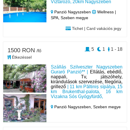
Víztározó, 20km Nagyszeben
Panzió Nagyszeben
Wellness |
SPA, Szeben megye
Tichet | Card vakációs jegy
5
1
1 - 18
1500 RON
/fő
Étkezéssel
Szállás Szilveszter Nagyszeben
Guraró Panzió** |
Ellátás, ebédlő,
nappali, Tv, játszóhely,
kirándulások szervezése, filegória,
grillező
| 11 km Păltiniș sípálya, 15
km Brukenthal-palota, 16 km
Vizakna Sós Gyógyfürdő,
Panzió Nagyszeben,
Szeben megye