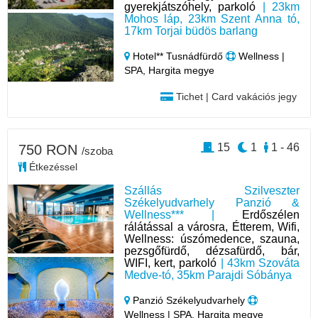
gyerekjátszóhely, parkoló
| 23km
Mohos láp, 23km Szent Anna tó,
17km Torjai büdös barlang
Hotel** Tusnádfürdő
Wellness |
SPA, Hargita megye
Tichet | Card vakációs jegy
15
1
1 - 46
750 RON
/szoba
Étkezéssel
Szállás Szilveszter
Székelyudvarhely Panzió &
Wellness*** |
Erdőszélen
rálátással a városra, Étterem, Wifi,
Wellness: úszómedence, szauna,
pezsgőfürdő, dézsafürdő, bár,
WIFI, kert, parkoló
| 43km Szováta
Medve-tó, 35km Parajdi Sóbánya
Panzió Székelyudvarhely
Wellness | SPA, Hargita megye