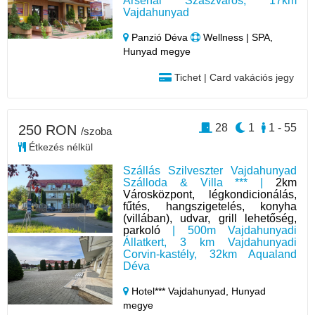
Arsenal Szászváros, 17km
Vajdahunyad
Panzió Déva
Wellness | SPA,
Hunyad megye
Tichet | Card vakációs jegy
28
1
1 - 55
250 RON
/szoba
Étkezés nélkül
Szállás Szilveszter Vajdahunyad
Szálloda & Villa *** |
2km
Városközpont, légkondicionálás,
fűtés, hangszigetelés, konyha
(villában), udvar, grill lehetőség,
parkoló
| 500m Vajdahunyadi
Állatkert, 3 km Vajdahunyadi
Corvin-kastély, 32km Aqualand
Déva
Hotel*** Vajdahunyad,
Hunyad
megye