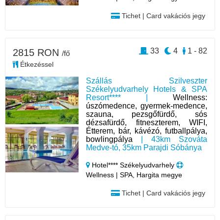
Tichet | Card vakációs jegy
33
4
1 - 82
2815 RON
/fő
Étkezéssel
Szállás Szilveszter
Székelyudvarhely Hotels & SPA
Resort**** |
Wellness:
úszómedence, gyermek-medence,
szauna, pezsgőfürdő, sós
dézsafürdő, fitneszterem, WIFI,
Étterem, bár, kávézó, futballpálya,
bowlingpálya
| 43km Szováta
Medve-tó, 35km Parajdi Sóbánya
Hotel**** Székelyudvarhely
Wellness | SPA, Hargita megye
Tichet | Card vakációs jegy