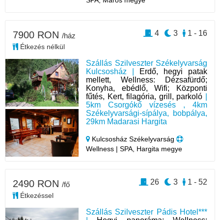
4
3
1 - 16
7900 RON
/ház
Étkezés nélkül
Szállás Szilveszter Székelyvarság
Kulcsosház |
Erdő, hegyi patak
mellett, Wellness: Dézsafürdő;
Konyha, ebédlő, Wifi; Központi
fűtés, Kert, filagória, grill, parkoló
|
5km Csorgókő vízesés , 4km
Székelyvarsági-sípálya, bobpálya,
29km Madarasi Hargita
Kulcsosház Székelyvarság
Wellness | SPA, Hargita megye
26
3
1 - 52
2490 RON
/fő
Étkezéssel
Szállás Szilveszter Pádis Hotel***