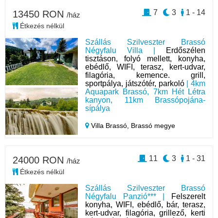
7
3
1 - 14
13450 RON
/ház
Étkezés nélkül
Szállás Szilveszter Brassó
Négyfalu Villa |
Erdőszélen
tisztáson, folyó mellett, konyha,
ebédlő, WIFI, terasz, kert-udvar,
filagória, kemence. grill,
sportpálya, játszótér, parkoló
| 4km
Aquapark Brassó, 7km Hét Létra
kanyon, 11km Brassópojána-
sípálya
Villa Brassó,
Brassó megye
11
3
1 - 31
24000 RON
/ház
Étkezés nélkül
Szállás Szilveszter Brassó
Négyfalu Panzió*** |
Felszerelt
konyha, WIFI, ebédlő, bár, terasz,
kert-udvar, filagória, grillező, kerti