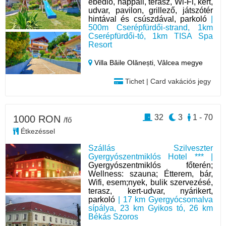
ebédlő, nappali, terasz, Wi-Fi, kert,
udvar, pavilon, grillező, játszótér
hintával és csúszdával, parkoló
|
500m Cserépfürdői-strand, 1km
Cserépfürdői-tó, 1km TISA Spa
Resort
Villa Băile Olănești,
Vâlcea megye
Tichet | Card vakációs jegy
32
3
1 - 70
1000 RON
/fő
Étkezéssel
Szállás Szilveszter
Gyergyószentmiklós Hotel *** |
Gyergyószentmiklós főterén;
Wellness: szauna; Étterem, bár,
Wifi, esem;nyek, bulik szervezésé,
terasz, kert-udvar, nyárikert,
parkoló
| 17 km Gyergyócsomalva
sípálya, 23 km Gyikos tó, 26 km
Békás Szoros