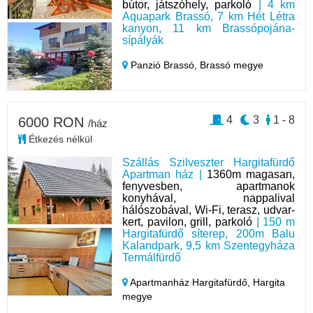
bútor, játszóhely, parkoló
| 4 km
Aquapark Brassó, 7 km Hét Létra
kanyon, 11 km Brassópojána-
sípályák
Panzió Brassó,
Brassó megye
4
3
1 - 8
6000 RON
/ház
Étkezés nélkül
Szállás Szilveszter Hargitafürdő
Apartman ház |
1360m magasan,
fenyvesben, apartmanok
konyhával, nappalival
hálószobával, Wi-Fi, terasz, udvar-
kert, pavilon, grill, parkoló
| 150 m
Hargitafürdő síterep, 200m Balu
Kalandpark, 9,5 km Szentegyháza
Termálfürdő
Apartmanház Hargitafürdő,
Hargita
megye