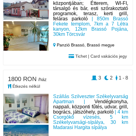
központjában; Étterem, WI-FI,
társalgó és bár, esti szórakoztató
programok, terasz, kerti grill,
feláras parkoló
| 850m Brassó
Fekete templom, 7km a 7 Létra
kanyon, 12km Brassó Pojána,
30km Törcsvár
Panzió Brassó,
Brassó megye
Tichet | Card vakációs jegy
3
2
1 - 8
1800 RON
/ház
Étkezés nélkül
Szállás Szilveszter Székelyvarság
Apartman |
Vendégkonyha,
nappali, központi fűtés, udvar, grill,
bogrács, játszóhely, parkoló
| 4 km
Csorgókő vízesés, 5 km
Székelyvarsági-sípálya, 30 km
Madarasi Hargita sípálya