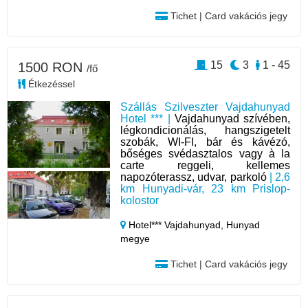
Tichet | Card vakációs jegy
15
3
1 - 45
1500 RON
/fő
Étkezéssel
Szállás Szilveszter Vajdahunyad
Hotel *** |
Vajdahunyad szívében,
légkondicionálás, hangszigetelt
szobák, WI-FI, bár és kávézó,
bőséges svédasztalos vagy à la
carte reggeli, kellemes
napozóterassz, udvar, parkoló
| 2,6
km Hunyadi-vár, 23 km Prislop-
kolostor
Hotel*** Vajdahunyad,
Hunyad
megye
Tichet | Card vakációs jegy