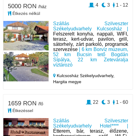
4
3
1 - 12
5000 RON
/ház
Étkezés nélkül
Szállás Szilveszter
Székelyudvarhely Kulcsosház |
Felszerelt konyha, nappali, WIFI,
terasz, kert-udvar, pavilon, grill,
sátorhely, zárt parkoló, programok
szervezése
| 6 km Borvíz múzeum,
52 km Bucsin tető Bogdán
Sípálya, 22 km Zeteváralja
víztározó
Kulcsosház Székelyudvarhely,
Hargita megye
22
3
1 - 60
1659 RON
/fő
Étkezéssel
Szállás Szilveszter
Székelyudvarhely Hotel**** |
Étterem, bár, terasz, élőzene,