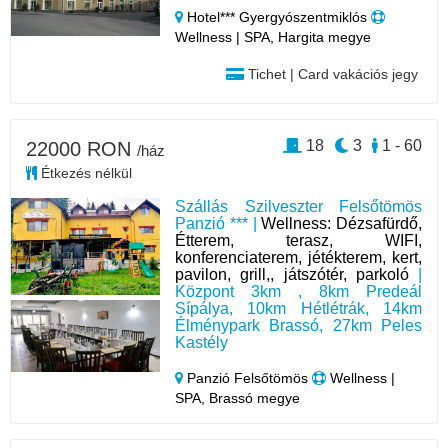
Hotel*** Gyergyószentmiklós
Wellness | SPA, Hargita megye
Tichet | Card vakációs jegy
18
3
1 - 60
22000 RON
/ház
Étkezés nélkül
Szállás Szilveszter Felsőtömös
Panzió *** |
Wellness: Dézsafürdő,
Étterem, terasz, WIFI,
konferenciaterem, jétékterem, kert,
pavilon, grill,, játszótér, parkoló
|
Központ 3km , 8km Predeál
Sípálya, 10km Hétlétrák, 14km
Élménypark Brassó, 27km Peles
Kastély
Panzió Felsőtömös
Wellness |
SPA, Brassó megye