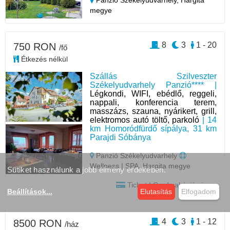
megye
8
3
1 - 20
750 RON
/fő
Étkezés nélkül
Szállás Szilveszter
Székelyudvarhely Panzió**** |
Légkondi, WIFI, ebédlő, reggeli,
nappali, konferencia terem,
masszázs, szauna, nyárikert, grill,
elektromos autó töltő, parkoló
| 14
km Homoródfürdő sípálya, 31 km
Parajdi Sóbánya
Panzió Székelyudvarhely
Wellness | SPA, Hargita megye
Sütiket használunk a jobb élmény érdekében.
Tichet | Card vakációs jegy
Beállítások
...
Elutasítás
Elfogadom
4
3
1 - 12
8500 RON
/ház