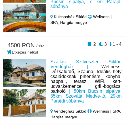
Bucsin sípálya, 7 km Parajdi
sóbánya
Kulcsosház Siklód
Wellness |
SPA, Hargita megye
2
3
1 - 4
4500 RON
/ház
Étkezés nélkül
Szállás Szilveszter Siklód
Vendégház |
Wellness:
Dézsafürdő, Szauna; Ideális hely
családoknak pihenésre, konyha,
nappali, terasz, WIFI, kert-
udvar,kemence, grill-bogrács,
parkoló
| 50km Bucsin sípálya,
35km Szováta Medve-tó, 29km
Parajdi sóbánya
Vendégház Siklód
Wellness | SPA,
Hargita megye