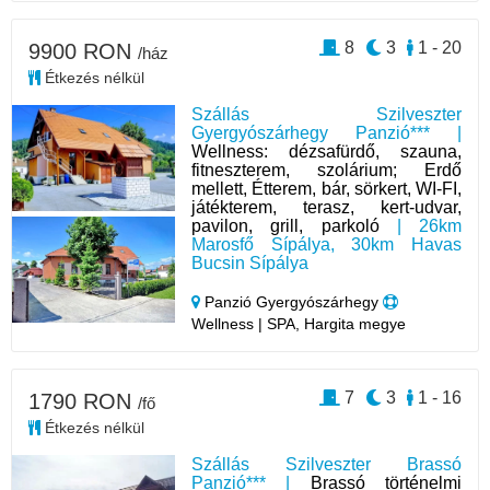
8
3
1 - 20
9900 RON
/ház
Étkezés nélkül
Szállás Szilveszter
Gyergyószárhegy Panzió*** |
Wellness: dézsafürdő, szauna,
fitneszterem, szolárium; Erdő
mellett, Étterem, bár, sörkert, WI-FI,
játékterem, terasz, kert-udvar,
pavilon, grill, parkoló
| 26km
Marosfő Sípálya, 30km Havas
Bucsin Sípálya
Panzió Gyergyószárhegy
Wellness | SPA, Hargita megye
7
3
1 - 16
1790 RON
/fő
Étkezés nélkül
Szállás Szilveszter Brassó
Panzió*** |
Brassó történelmi