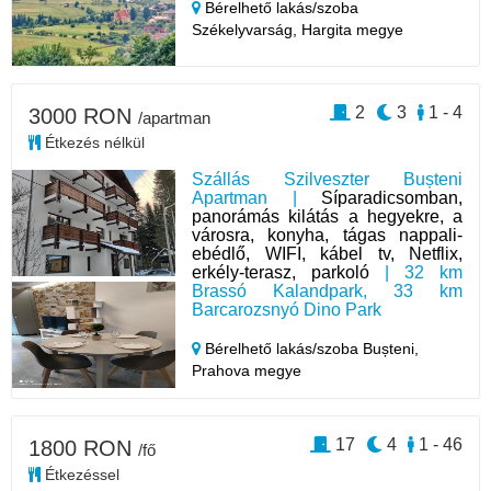
Bérelhető lakás/szoba
Székelyvarság,
Hargita megye
2
3
1 - 4
3000 RON
/apartman
Étkezés nélkül
Szállás Szilveszter Bușteni
Apartman |
Síparadicsomban,
panorámás kilátás a hegyekre, a
városra, konyha, tágas nappali-
ebédlő, WIFI, kábel tv, Netflix,
erkély-terasz, parkoló
| 32 km
Brassó Kalandpark, 33 km
Barcarozsnyó Dino Park
Bérelhető lakás/szoba Bușteni,
Prahova megye
17
4
1 - 46
1800 RON
/fő
Étkezéssel