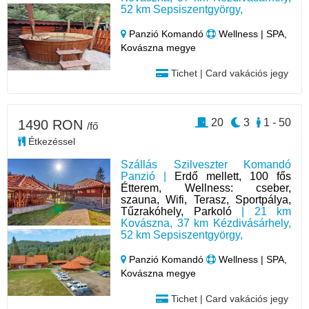
52 km Sepsiszentgyörgy,
Panzió Komandó
Wellness | SPA,
Kovászna megye
Tichet | Card vakációs jegy
20
3
1 - 50
1490 RON
/fő
Étkezéssel
Szállás Szilveszter Komandó
Panzió |
Erdő mellett, 100 fős
Étterem, Wellness: cseber,
szauna, Wifi, Terasz, Sportpálya,
Tűzrakóhely, Parkoló
| 21 km
Kovászna, 37 km Kézdivásárhely,
52 km Sepsiszentgyörgy,
Panzió Komandó
Wellness | SPA,
Kovászna megye
Tichet | Card vakációs jegy