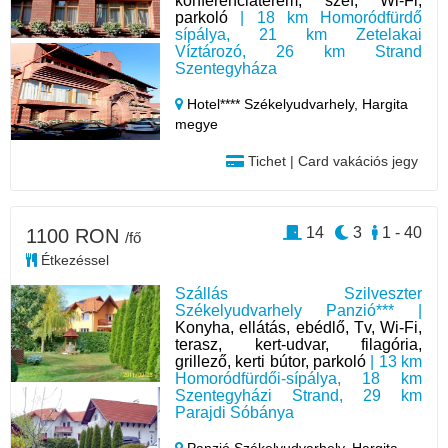
konferenciaterem, széf, Wi-Fi,
parkoló
| 18 km Homoródfürdő
sípálya, 21 km Zetelakai
Víztározó, 26 km Strand
Szentegyháza
Hotel**** Székelyudvarhely,
Hargita
megye
Tichet | Card vakációs jegy
14
3
1 - 40
1100 RON
/fő
Étkezéssel
Szállás Szilveszter
Székelyudvarhely Panzió*** |
Konyha, ellátás, ebédlő, Tv, Wi-Fi,
terasz, kert-udvar, filagória,
grillező, kerti bútor, parkoló
| 13 km
Homoródfürdői-sípálya, 18 km
Szentegyházi Strand, 29 km
Parajdi Sóbánya
Panzió Székelyudvarhely,
Hargita