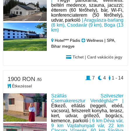
|
Hegyi panoráma; Wellness:
beltéri medence, szauna, jacuzzi;
étterem (60 férőhely), bár, Wi-Fi,
konferenciaterem (50 férőhely),
udvar, parkoló
| Aragyásza-barlang
(6 km), Csodavár (9 km), Boga (13
km)
Hotel*** Pádis
Wellness | SPA,
Bihar megye
Tichet | Card vakációs jegy
7
4
1 - 14
1900 RON
/fő
Étkezéssel
Szállás Szilveszter
Csernakeresztur Vendégház** |
Étkező, ellátás (reggeli, ebéd,
vacsora), felszerelt konyha, terasz,
kert, udvar, grillező, bogrács,
kemence, parkoló
| 6 km Déva vár,
9 km Vajdahunyad vár, 22 km
Clocota Vízesés, 60 km Sípálya