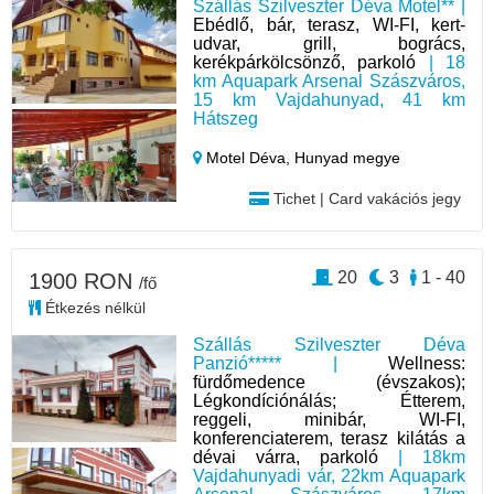
Szállás Szilveszter Déva Motel** |
Ebédlő, bár, terasz, WI-FI, kert-
udvar, grill, bogrács,
kerékpárkölcsönző, parkoló
| 18
km Aquapark Arsenal Szászváros,
15 km Vajdahunyad, 41 km
Hátszeg
Motel Déva,
Hunyad megye
Tichet | Card vakációs jegy
20
3
1 - 40
1900 RON
/fő
Étkezés nélkül
Szállás Szilveszter Déva
Panzió***** |
Wellness:
fürdőmedence (évszakos);
Légkondíciónálás; Étterem,
reggeli, minibár, WI-FI,
konferenciaterem, terasz kilátás a
dévai várra, parkoló
| 18km
Vajdahunyadi vár, 22km Aquapark