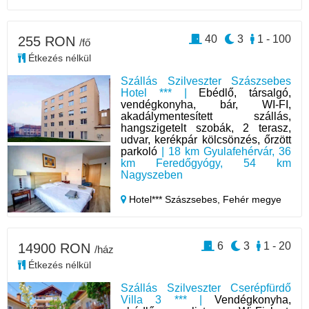
40
3
1 - 100
255 RON
/fő
Étkezés nélkül
Szállás Szilveszter Szászsebes
Hotel *** |
Ebédlő, társalgó,
vendégkonyha, bár, WI-FI,
akadálymentesített szállás,
hangszigetelt szobák, 2 terasz,
udvar, kerékpár kölcsönzés, őrzött
parkoló
| 18 km Gyulafehérvár, 36
km Feredőgyógy, 54 km
Nagyszeben
Hotel*** Szászsebes,
Fehér megye
6
3
1 - 20
14900 RON
/ház
Étkezés nélkül
Szállás Szilveszter Cserépfürdő
Villa 3 *** |
Vendégkonyha,