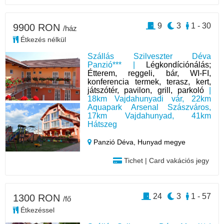
9
3
1 - 30
9900 RON
/ház
Étkezés nélkül
Szállás Szilveszter Déva
Panzió*** |
Légkondíciónálás;
Étterem, reggeli, bár, WI-FI,
konferencia termek, terasz, kert,
játszótér, pavilon, grill, parkoló
|
18km Vajdahunyadi vár, 22km
Aquapark Arsenal Szászváros,
17km Vajdahunyad, 41km
Hátszeg
Panzió Déva,
Hunyad megye
Tichet | Card vakációs jegy
24
3
1 - 57
1300 RON
/fő
Étkezéssel