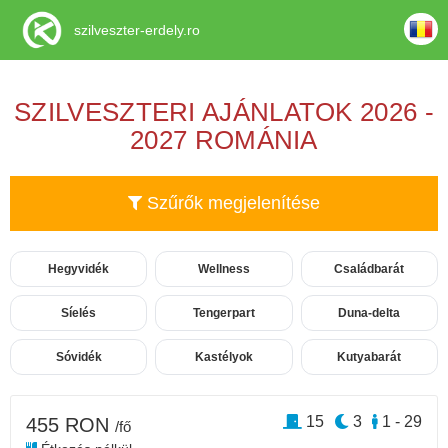
szilveszter-erdely.ro
SZILVESZTERI AJÁNLATOK 2026 -
2027 ROMÁNIA
Szűrők megjelenítése
Hegyvidék
Wellness
Családbarát
Síelés
Tengerpart
Duna-delta
Sóvidék
Kastélyok
Kutyabarát
15
3
1 - 29
455 RON
/fő