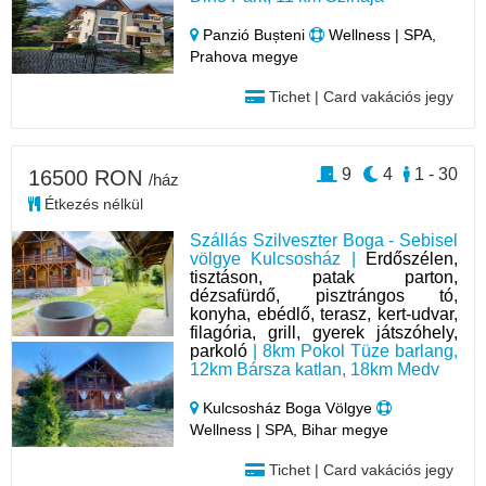
Panzió Bușteni
Wellness | SPA,
Prahova megye
Tichet | Card vakációs jegy
9
4
1 - 30
16500 RON
/ház
Étkezés nélkül
Szállás Szilveszter Boga - Sebisel
völgye Kulcsosház |
Erdőszélen,
tisztáson, patak parton,
dézsafürdő, pisztrángos tó,
konyha, ebédlő, terasz, kert-udvar,
filagória, grill, gyerek játszóhely,
parkoló
| 8km Pokol Tüze barlang,
12km Bársza katlan, 18km Medv
Kulcsosház Boga Völgye
Wellness | SPA, Bihar megye
Tichet | Card vakációs jegy