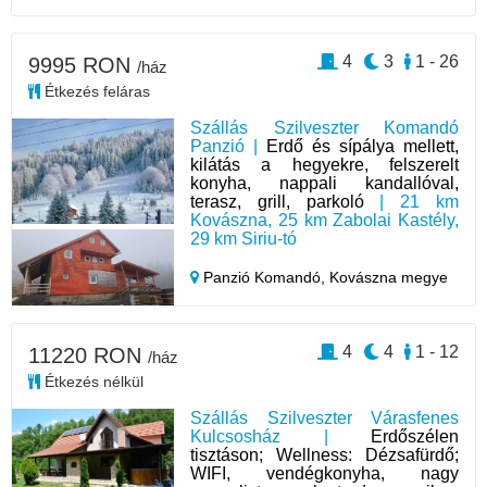
4
3
1 - 26
9995 RON
/ház
Étkezés feláras
Szállás Szilveszter Komandó
Panzió |
Erdő és sípálya mellett,
kilátás a hegyekre, felszerelt
konyha, nappali kandallóval,
terasz, grill, parkoló
| 21 km
Kovászna, 25 km Zabolai Kastély,
29 km Siriu-tó
Panzió Komandó,
Kovászna megye
4
4
1 - 12
11220 RON
/ház
Étkezés nélkül
Szállás Szilveszter Várasfenes
Kulcsosház |
Erdőszélen
tisztáson; Wellness: Dézsafürdő;
WIFI, vendégkonyha, nagy