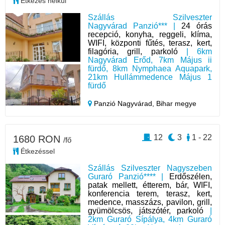
Étkezés nélkül
Szállás Szilveszter
Nagyvárad Panzió*** |
24 órás
recepció, konyha, reggeli, klíma,
WIFI, központi fűtés, terasz, kert,
filagória, grill, parkoló
| 6km
Nagyvárad Erőd, 7km Május ii
fürdő, 8km Nymphaea Aquapark,
21km Hullámmedence Május 1
fürdő
Panzió Nagyvárad,
Bihar megye
12
3
1 - 22
1680 RON
/fő
Étkezéssel
Szállás Szilveszter Nagyszeben
Guraró Panzió**** |
Erdőszélen,
patak mellett, étterem, bár, WIFI,
konferencia terem, terasz, kert,
medence, masszázs, pavilon, grill,
gyümölcsös, játszótér, parkoló
|
2km Guraró Sípálya, 4km Guraró