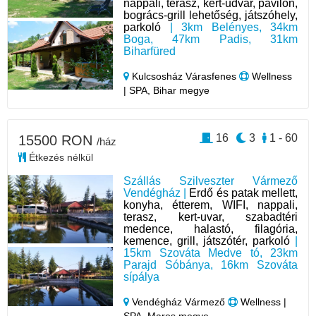
nappali, terasz, kert-udvar, pavilon,
bogrács-grill lehetőség, játszóhely,
parkoló
| 3km Belényes, 34km
Boga, 47km Padis, 31km
Biharfüred
Kulcsosház Várasfenes
Wellness
| SPA, Bihar megye
16
3
1 - 60
15500 RON
/ház
Étkezés nélkül
Szállás Szilveszter Vármező
Vendégház |
Erdő és patak mellett,
konyha, étterem, WIFI, nappali,
terasz, kert-uvar, szabadtéri
medence, halastó, filagória,
kemence, grill, játszótér, parkoló
|
15km Szováta Medve tó, 23km
Parajd Sóbánya, 16km Szováta
sípálya
Vendégház Vármező
Wellness |
SPA, Maros megye