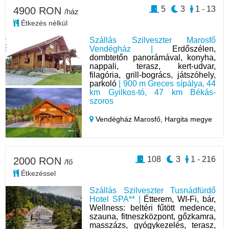
5
3
1 - 13
4900 RON
/ház
Étkezés nélkül
Szállás Szilveszter Marosfő
Vendégház |
Erdőszélen,
dombtetőn panorámával, konyha,
nappali, terasz, kert-udvar,
filagória, grill-bogrács, játszóhely,
parkoló
| 900 m Greces sípálya, 44
km Gyilkos-tó, 47 km Békás-
szoros
Vendégház Marosfő,
Hargita megye
108
3
1 - 216
2000 RON
/fő
Étkezéssel
Szállás Szilveszter Tusnádfürdő
Hotel SPA** |
Étterem, WI-Fi, bár,
Wellness: beltéri fűtött medence,
szauna, fitneszközpont, gőzkamra,
masszázs, gyógykezelés, terasz,