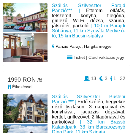
Szállás Szilveszter Parajd
Panzió*** |
Étterem, ellátás,
felszerelt konyha, filegória,
grillező, Wi-Fi, dézsa, szauna,
játszótér, parkoló
| 100 m Parajdi
Sóbánya, 11 km Szováta Medve ó-
tó, 15 km Bucsin-sípálya
Panzió Parajd,
Hargita megye
Tichet | Card vakációs jegy
13
3
1 - 32
1990 RON
/fő
Étkezéssel
Szállás Szilveszter Busteni
Panzió *** |
Erdő szélén, hegyekre
néző tisztáson, 3 nappalival és
konyhával, jacuzzis dézsával,
kerttel, grillezővel, 2 filagóriával és
parkolóval
| 32 km Brassó
Kalandpark, 33 km Barcarozsnyó
Dino Park, 11 km Szinaja