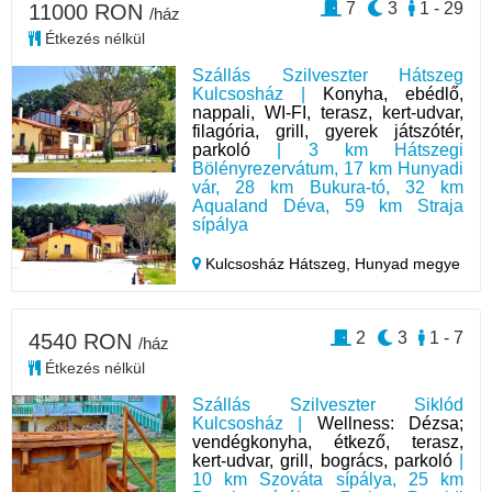
7
3
1 - 29
11000 RON
/ház
Étkezés nélkül
Szállás Szilveszter Hátszeg
Kulcsosház |
Konyha, ebédlő,
nappali, WI-FI, terasz, kert-udvar,
filagória, grill, gyerek játszótér,
parkoló
| 3 km Hátszegi
Bölényrezervátum, 17 km Hunyadi
vár, 28 km Bukura-tó, 32 km
Aqualand Déva, 59 km Straja
sípálya
Kulcsosház Hátszeg,
Hunyad megye
2
3
1 - 7
4540 RON
/ház
Étkezés nélkül
Szállás Szilveszter Siklód
Kulcsosház |
Wellness: Dézsa;
vendégkonyha, étkező, terasz,
kert-udvar, grill, bogrács, parkoló
|
10 km Szováta sípálya, 25 km