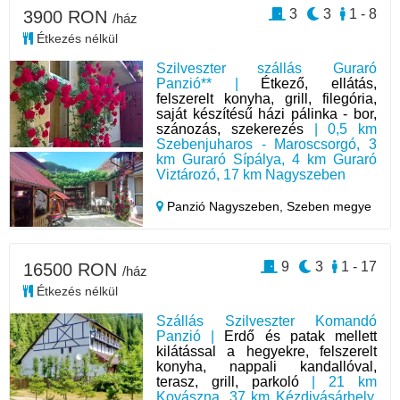
3
3
1 - 8
3900 RON
/ház
Étkezés nélkül
Szilveszter szállás Guraró
Panzió** |
Étkező, ellátás,
felszerelt konyha, grill, filegória,
saját készítésű házi pálinka - bor,
szánozás, szekerezés
| 0,5 km
Szebenjuharos - Maroscsorgó, 3
km Guraró Sípálya, 4 km Guraró
Viztározó, 17 km Nagyszeben
Panzió Nagyszeben,
Szeben megye
9
3
1 - 17
16500 RON
/ház
Étkezés nélkül
Szállás Szilveszter Komandó
Panzió |
Erdő és patak mellett
kilátással a hegyekre, felszerelt
konyha, nappali kandallóval,
terasz, grill, parkoló
| 21 km
Kovászna, 37 km Kézdivásárhely,