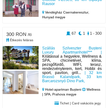
Rausor
Vendégház Csernakeresztur,
Hunyad megye
67
1
1 - 300
300 RON
/fő
Étkezés feláras
Szállás Szilveszter Bușteni
Luxury Apartmanhotel*** |
Kilátással a hegyekre, Wellness &
SPA, chicinetével, klíma,
pezsgőfürdő, WIFI, terasz,
rendezvényterem, kert, Hobbi és
sport, pavilon, grill...
| 32 km
Brassó Kalandpark, 33 km
Barcarozsnyó Dino Park,
Hotel‑apartman Bușteni
Wellness
| SPA, Prahova megye
Tichet | Card vakációs jegy